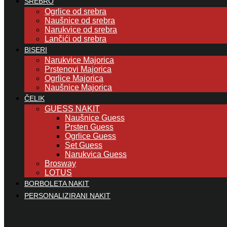
SREBRO
Ogrlice od srebra
Naušnice od srebra
Narukvice od srebra
Lančići od srebra
BISERI
Narukvice Majorica
Prstenovi Majorica
Ogrlice Majorica
Naušnice Majorica
ČELIK
GUESS NAKIT
Naušnice Guess
Prsten Guess
Ogrlice Guess
Set Guess
Narukvica Guess
Brosway
LOTUS
BORBOLETA NAKIT
PERSONALIZIRANI NAKIT