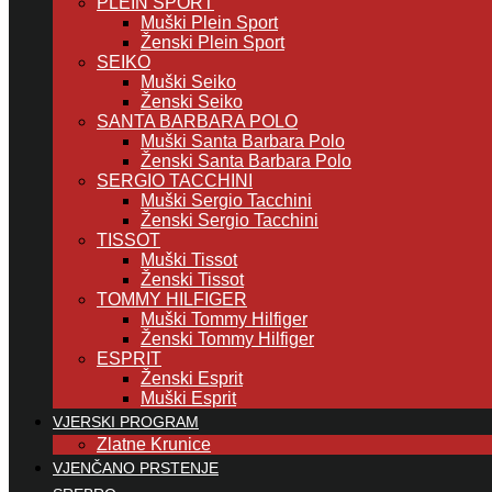
PLEIN SPORT
Muški Plein Sport
Ženski Plein Sport
SEIKO
Muški Seiko
Ženski Seiko
SANTA BARBARA POLO
Muški Santa Barbara Polo
Ženski Santa Barbara Polo
SERGIO TACCHINI
Muški Sergio Tacchini
Ženski Sergio Tacchini
TISSOT
Muški Tissot
Ženski Tissot
TOMMY HILFIGER
Muški Tommy Hilfiger
Ženski Tommy Hilfiger
ESPRIT
Ženski Esprit
Muški Esprit
VJERSKI PROGRAM
Zlatne Krunice
VJENČANO PRSTENJE