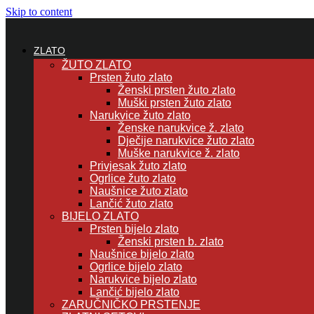
Skip to content
ZLATO
ŽUTO ZLATO
Prsten žuto zlato
Ženski prsten žuto zlato
Muški prsten žuto zlato
Narukvice žuto zlato
Ženske narukvice ž. zlato
Dječije narukvice žuto zlato
Muške narukvice ž. zlato
Privjesak žuto zlato
Ogrlice žuto zlato
Naušnice žuto zlato
Lančić žuto zlato
BIJELO ZLATO
Prsten bijelo zlato
Ženski prsten b. zlato
Naušnice bijelo zlato
Ogrlice bijelo zlato
Narukvice bijelo zlato
Lančić bijelo zlato
ZARUČNIČKO PRSTENJE