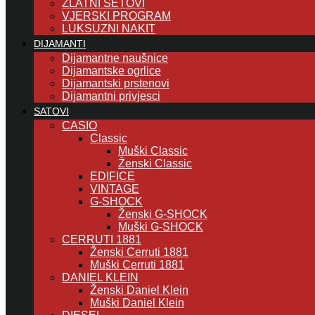
ZLATNI SETOVI
VJERSKI PROGRAM
LUKSUZNI NAKIT
DIJAMANTI
Dijamantne naušnice
Dijamantske ogrlice
Dijamantski prstenovi
Dijamantni privjesci
SATOVI
CASIO
Classic
Muški Classic
Ženski Classic
EDIFICE
VINTAGE
G-SHOCK
Ženski G-SHOCK
Muški G-SHOCK
CERRUTI 1881
Ženski Cerruti 1881
Muški Cerruti 1881
DANIEL KLEIN
Ženski Daniel Klein
Muški Daniel Klein