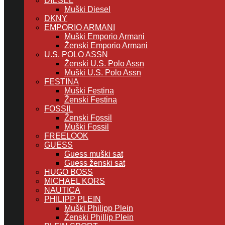
DIESEL
Muški Diesel
DKNY
EMPORIO ARMANI
Muški Emporio Armani
Ženski Emporio Armani
U.S. POLO ASSN
Ženski U.S. Polo Assn
Muški U.S. Polo Assn
FESTINA
Muški Festina
Ženski Festina
FOSSIL
Ženski Fossil
Muški Fossil
FREELOOK
GUESS
Guess muški sat
Guess ženski sat
HUGO BOSS
MICHAEL KORS
NAUTICA
PHILIPP PLEIN
Muški Philipp Plein
Ženski Phillip Plein