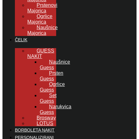
Prstenovi
Majorica
Ogrlice
Majorica
Naušnice
Majorica
ČELIK
GUESS
NAKIT
Naušnice
Guess
Prsten
Guess
Ogrlice
Guess
Set
Guess
Narukvica
Guess
Brosway
LOTUS
BORBOLETA NAKIT
PERSONALIZIRANI