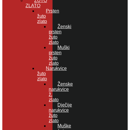
ŽUTO
ZLATO
Prsten
žuto
zlato
Ženski
prsten
žuto
zlato
Muški
prsten
žuto
zlato
Narukvice
žuto
zlato
Ženske
narukvice
ž.
zlato
Dječije
narukvice
žuto
zlato
Muške