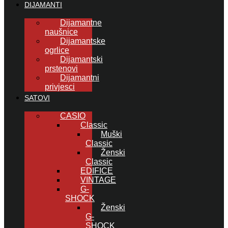
DIJAMANTI
Dijamantne
naušnice
Dijamantske
ogrlice
Dijamantski
prstenovi
Dijamantni
privjesci
SATOVI
CASIO
Classic
Muški
Classic
Ženski
Classic
EDIFICE
VINTAGE
G-
SHOCK
Ženski
G-
SHOCK