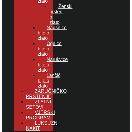
zlato
Ženski
prsten
b.
zlato
Naušnice
bijelo
zlato
Ogrlice
bijelo
zlato
Narukvice
bijelo
zlato
Lančić
bijelo
zlato
ZARUČNIČKO
PRSTENJE
ZLATNI
SETOVI
VJERSKI
PROGRAM
LUKSUZNI
NAKIT