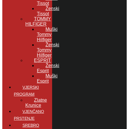
Tissot
Ženski
Tissot
TOMMY
HILFIGER
Muški
Tommy
Hilfiger
Ženski
Tommy
Hilfiger
ESPRIT
Ženski
Esprit
Muški
Esprit
VJERSKI
PROGRAM
Zlatne
Krunice
VJENČANO
PRSTENJE
SREBRO