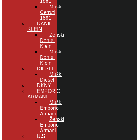
1881
Muški
Cerruti
1881
DANIEL
KLEIN
Ženski
Daniel
Klein
Muški
Daniel
Klein
DIESEL
Muški
Diesel
DKNY
EMPORIO
ARMANI
Muški
Emporio
Armani
Ženski
Emporio
Armani
U.S.