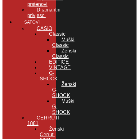
prstenovi
Dijamantni
privjesci
SATOVI
CASIO
Classic
Muški
Classic
Ženski
Classic
EDIFICE
VINTAGE
G-
SHOCK
Ženski
G-
SHOCK
Muški
G-
SHOCK
CERRUTI
1881
Ženski
Cerruti