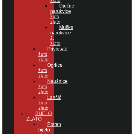
zlato
Dječije
narukvice
žuto
zlato
Muške
narukvice
ž.
zlato
Privjesak
žuto
zlato
Ogrlice
žuto
zlato
Naušnice
žuto
zlato
Lančić
žuto
zlato
BIJELO
ZLATO
Prsten
bijelo