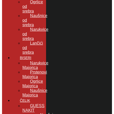
Ogrlice
od
srebra
Naušnice
od
srebra
Narukvice
od
srebra
Lančići
od
srebra
BISERI
Narukvice
Majorica
Prstenovi
Majorica
Ogrlice
Majorica
Naušnice
Majorica
ČELIK
GUESS
NAKIT