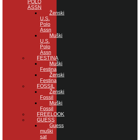
POLO
ASSN
Ženski
U.S.
Polo
Assn
Muški
U.S.
Polo
Assn
FESTINA
Muški
Festina
Ženski
Festina
FOSSIL
Ženski
Fossil
Muški
Fossil
FREELOOK
GUESS
Guess
muški
sat