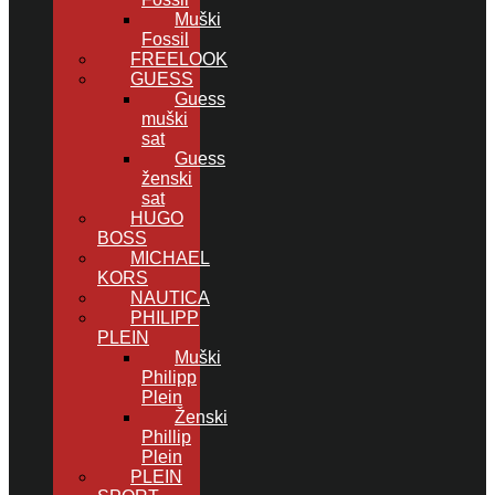
Muški
Fossil
FREELOOK
GUESS
Guess
muški
sat
Guess
ženski
sat
HUGO
BOSS
MICHAEL
KORS
NAUTICA
PHILIPP
PLEIN
Muški
Philipp
Plein
Ženski
Phillip
Plein
PLEIN