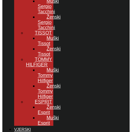
Muški
Sergio
Tacchini
Ženski
Sergio
Tacchini
TISSOT
Muški
Tissot
Ženski
Tissot
TOMMY
HILFIGER
Muški
Tommy
Hilfiger
Ženski
Tommy
Hilfiger
ESPRIT
Ženski
Esprit
Muški
Esprit
VJERSKI