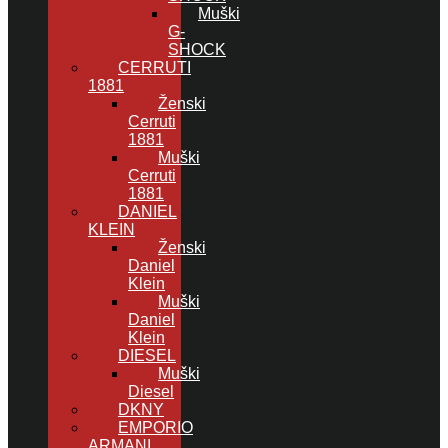
Muški
G-
SHOCK
CERRUTI
1881
Ženski
Cerruti
1881
Muški
Cerruti
1881
DANIEL
KLEIN
Ženski
Daniel
Klein
Muški
Daniel
Klein
DIESEL
Muški
Diesel
DKNY
EMPORIO
ARMANI