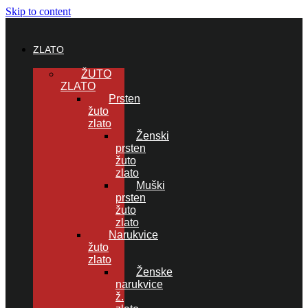
Skip to content
ZLATO
ŽUTO
ZLATO
Prsten
žuto
zlato
Ženski
prsten
žuto
zlato
Muški
prsten
žuto
zlato
Narukvice
žuto
zlato
Ženske
narukvice
ž.