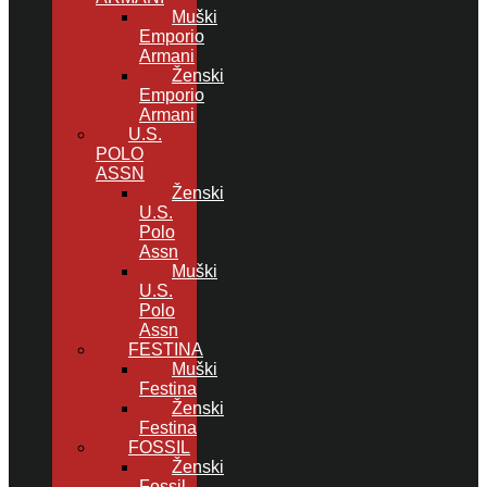
Muški
Emporio
Armani
Ženski
Emporio
Armani
U.S.
POLO
ASSN
Ženski
U.S.
Polo
Assn
Muški
U.S.
Polo
Assn
FESTINA
Muški
Festina
Ženski
Festina
FOSSIL
Ženski
Fossil