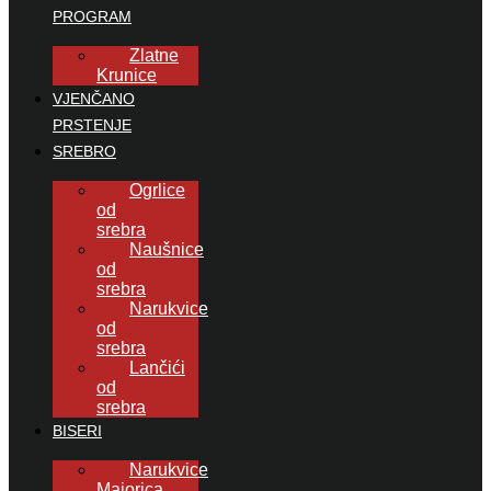
PROGRAM
Zlatne
Krunice
VJENČANO
PRSTENJE
SREBRO
Ogrlice
od
srebra
Naušnice
od
srebra
Narukvice
od
srebra
Lančići
od
srebra
BISERI
Narukvice
Majorica