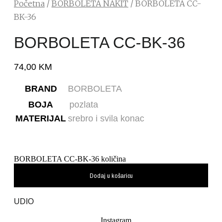
Početna
/
BORBOLETA NAKIT
/ BORBOLETA CC-
BK-36
BORBOLETA CC-BK-36
74,00
KM
BRAND
BORBOLETA
BOJA
pozlata
MATERIJAL
srebro i svila konac
BORBOLETA CC-BK-36 količina
Dodaj u košaricu
UDIO
Instagram