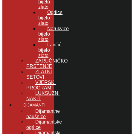
bijelo
zlato
Ogrlice
bijelo
zlato
Narukvice
bijelo
zlato
Lančić
bijelo
zlato
ZARUČNIČKO
PRSTENJE
ZLATNI
SETOVI
VJERSKI
PROGRAM
LUKSUZNI
NAKIT
DIJAMANTI
Dijamantne
naušnice
Dijamantske
ogrlice
Dijamantski