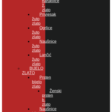
narukvice
ž.
zlato
Privjesak
žuto
zlato
Ogrlice
žuto
zlato
Naušnice
žuto
zlato
Lančić
žuto
zlato
BIJELO
ZLATO
Prsten
bijelo
zlato
Ženski
prsten
b.
zlato
Naušnice