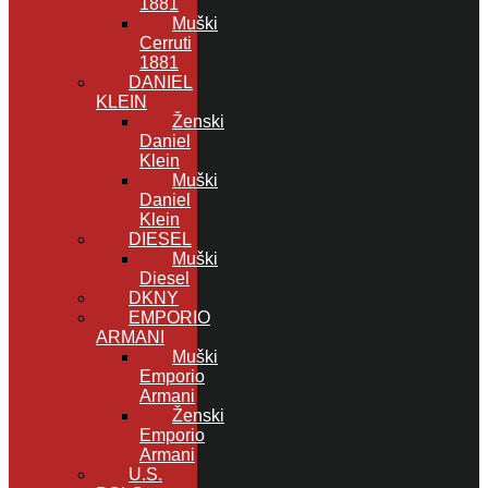
1881
Muški
Cerruti
1881
DANIEL
KLEIN
Ženski
Daniel
Klein
Muški
Daniel
Klein
DIESEL
Muški
Diesel
DKNY
EMPORIO
ARMANI
Muški
Emporio
Armani
Ženski
Emporio
Armani
U.S.