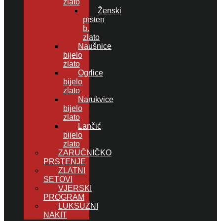
zlato
Ženski
prsten
b.
zlato
Naušnice
bijelo
zlato
Ogrlice
bijelo
zlato
Narukvice
bijelo
zlato
Lančić
bijelo
zlato
ZARUČNIČKO
PRSTENJE
ZLATNI
SETOVI
VJERSKI
PROGRAM
LUKSUZNI
NAKIT