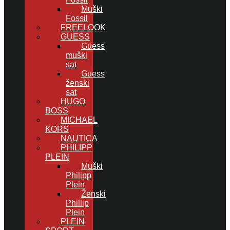
Muški
Fossil
FREELOOK
GUESS
Guess
muški
sat
Guess
ženski
sat
HUGO
BOSS
MICHAEL
KORS
NAUTICA
PHILIPP
PLEIN
Muški
Philipp
Plein
Ženski
Phillip
Plein
PLEIN