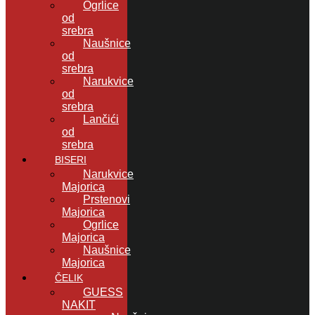
Ogrlice
od
srebra
Naušnice
od
srebra
Narukvice
od
srebra
Lančići
od
srebra
BISERI
Narukvice
Majorica
Prstenovi
Majorica
Ogrlice
Majorica
Naušnice
Majorica
ČELIK
GUESS
NAKIT