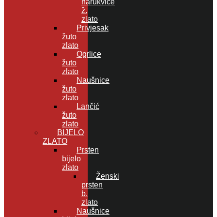
narukvice
ž.
zlato
Privjesak
žuto
zlato
Ogrlice
žuto
zlato
Naušnice
žuto
zlato
Lančić
žuto
zlato
BIJELO
ZLATO
Prsten
bijelo
zlato
Ženski
prsten
b.
zlato
Naušnice