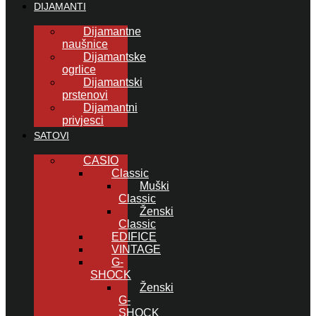
DIJAMANTI
Dijamantne
naušnice
Dijamantske
ogrlice
Dijamantski
prstenovi
Dijamantni
privjesci
SATOVI
CASIO
Classic
Muški
Classic
Ženski
Classic
EDIFICE
VINTAGE
G-
SHOCK
Ženski
G-
SHOCK