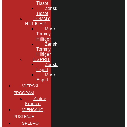
Tissot
Ženski
Tissot
TOMMY
HILFIGER
Muški
Tommy
Hilfiger
Ženski
Tommy
Hilfiger
ESPRIT
Ženski
Esprit
Muški
Esprit
VJERSKI
PROGRAM
Zlatne
Krunice
VJENČANO
PRSTENJE
SREBRO