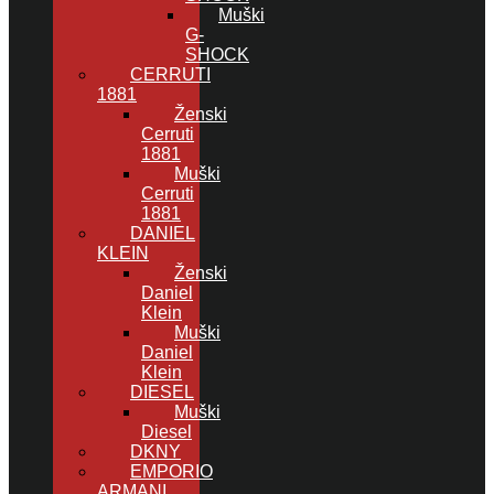
Muški
G-
SHOCK
CERRUTI
1881
Ženski
Cerruti
1881
Muški
Cerruti
1881
DANIEL
KLEIN
Ženski
Daniel
Klein
Muški
Daniel
Klein
DIESEL
Muški
Diesel
DKNY
EMPORIO
ARMANI