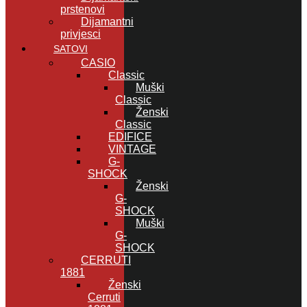
prstenovi
Dijamantni
privjesci
SATOVI
CASIO
Classic
Muški
Classic
Ženski
Classic
EDIFICE
VINTAGE
G-
SHOCK
Ženski
G-
SHOCK
Muški
G-
SHOCK
CERRUTI
1881
Ženski
Cerruti