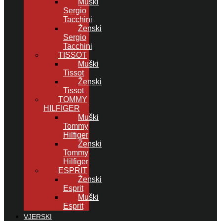
Muški
Sergio
Tacchini
Ženski
Sergio
Tacchini
TISSOT
Muški
Tissot
Ženski
Tissot
TOMMY
HILFIGER
Muški
Tommy
Hilfiger
Ženski
Tommy
Hilfiger
ESPRIT
Ženski
Esprit
Muški
Esprit
VJERSKI