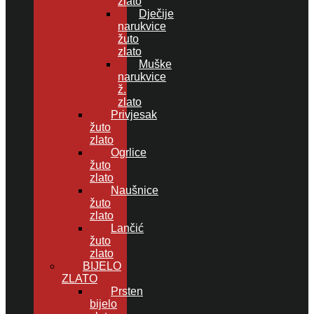
zlato
Dječije
narukvice
žuto
zlato
Muške
narukvice
ž.
zlato
Privjesak
žuto
zlato
Ogrlice
žuto
zlato
Naušnice
žuto
zlato
Lančić
žuto
zlato
BIJELO
ZLATO
Prsten
bijelo