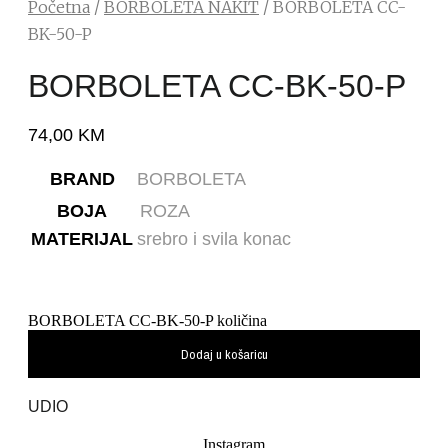
Početna
/
BORBOLETA NAKIT
/ BORBOLETA CC-
BK-50-P
BORBOLETA CC-BK-50-P
74,00
KM
BRAND
BORBOLETA
BOJA
ROZA
MATERIJAL
srebro i svila konac
BORBOLETA CC-BK-50-P količina
Dodaj u košaricu
UDIO
Instagram