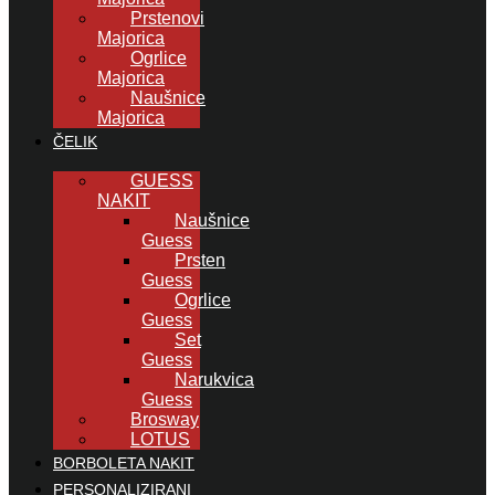
Prstenovi
Majorica
Ogrlice
Majorica
Naušnice
Majorica
ČELIK
GUESS
NAKIT
Naušnice
Guess
Prsten
Guess
Ogrlice
Guess
Set
Guess
Narukvica
Guess
Brosway
LOTUS
BORBOLETA NAKIT
PERSONALIZIRANI