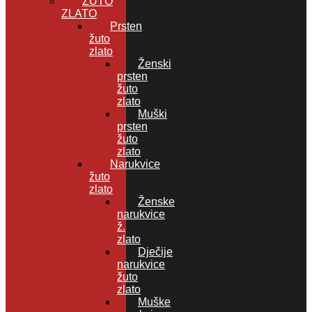
ŽUTO
ZLATO
Prsten
žuto
zlato
Ženski
prsten
žuto
zlato
Muški
prsten
žuto
zlato
Narukvice
žuto
zlato
Ženske
narukvice
ž.
zlato
Dječije
narukvice
žuto
zlato
Muške