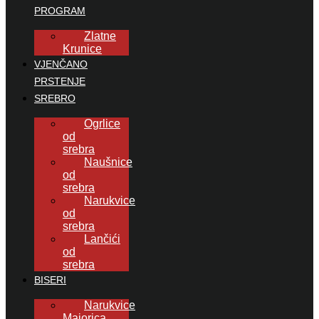
PROGRAM
Zlatne
Krunice
VJENČANO
PRSTENJE
SREBRO
Ogrlice
od
srebra
Naušnice
od
srebra
Narukvice
od
srebra
Lančići
od
srebra
BISERI
Narukvice
Majorica