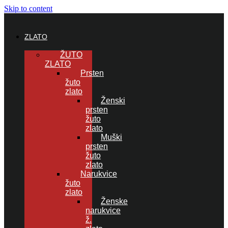
Skip to content
ZLATO
ŽUTO
ZLATO
Prsten
žuto
zlato
Ženski
prsten
žuto
zlato
Muški
prsten
žuto
zlato
Narukvice
žuto
zlato
Ženske
narukvice
ž.