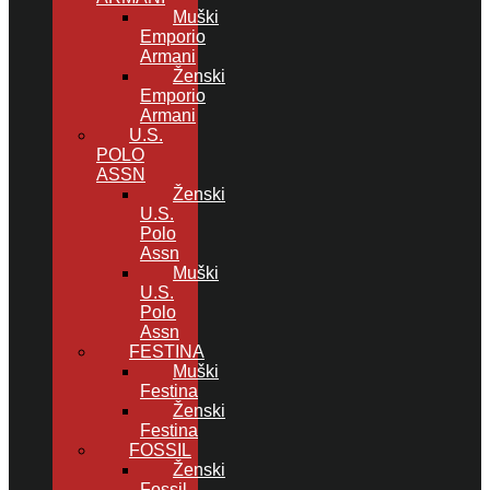
Muški
Emporio
Armani
Ženski
Emporio
Armani
U.S.
POLO
ASSN
Ženski
U.S.
Polo
Assn
Muški
U.S.
Polo
Assn
FESTINA
Muški
Festina
Ženski
Festina
FOSSIL
Ženski
Fossil