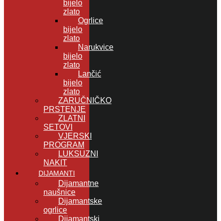
bijelo
zlato
Ogrlice
bijelo
zlato
Narukvice
bijelo
zlato
Lančić
bijelo
zlato
ZARUČNIČKO
PRSTENJE
ZLATNI
SETOVI
VJERSKI
PROGRAM
LUKSUZNI
NAKIT
DIJAMANTI
Dijamantne
naušnice
Dijamantske
ogrlice
Dijamantski