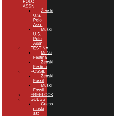
POLO
ASSN
Ženski
U.S.
Polo
Assn
Muški
U.S.
Polo
Assn
FESTINA
Muški
Festina
Ženski
Festina
FOSSIL
Ženski
Fossil
Muški
Fossil
FREELOOK
GUESS
Guess
muški
sat