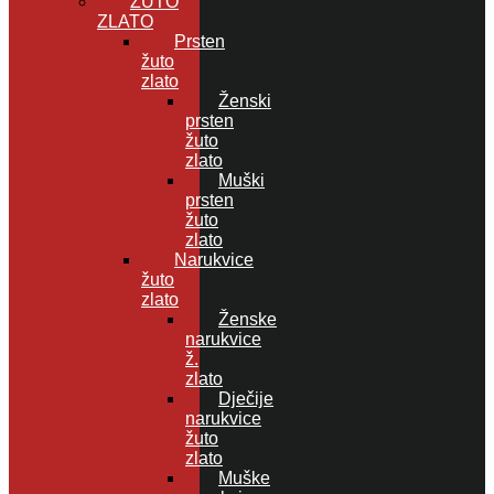
ŽUTO
ZLATO
Prsten
žuto
zlato
Ženski
prsten
žuto
zlato
Muški
prsten
žuto
zlato
Narukvice
žuto
zlato
Ženske
narukvice
ž.
zlato
Dječije
narukvice
žuto
zlato
Muške