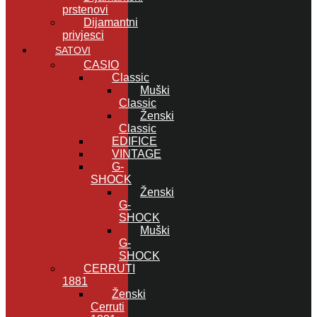
prstenovi
Dijamantni
privjesci
SATOVI
CASIO
Classic
Muški
Classic
Ženski
Classic
EDIFICE
VINTAGE
G-
SHOCK
Ženski
G-
SHOCK
Muški
G-
SHOCK
CERRUTI
1881
Ženski
Cerruti