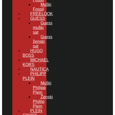
Muški
Fossil
FREELOOK
GUESS
Guess
muški
sat
Guess
ženski
sat
HUGO
BOSS
MICHAEL
KORS
NAUTICA
PHILIPP
PLEIN
Muški
Philipp
Plein
Ženski
Phillip
Plein
PLEIN