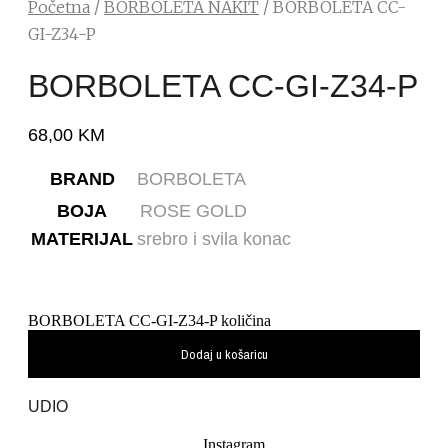
Početna
/
BORBOLETA NAKIT
/ BORBOLETA CC-
GI-Z34-P
BORBOLETA CC-GI-Z34-P
68,00
KM
BRAND
BORBOLETA
BOJA
ROSE GOLD
MATERIJAL
srebro i svila konac
BORBOLETA CC-GI-Z34-P količina
Dodaj u košaricu
UDIO
Instagram