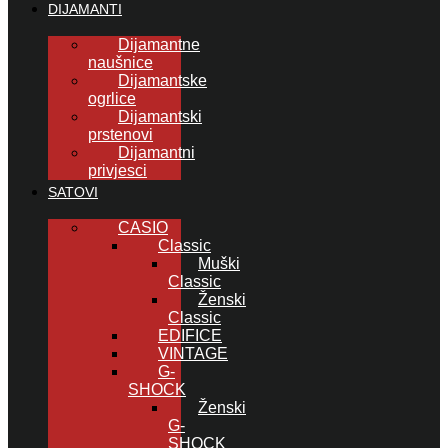
DIJAMANTI
Dijamantne
naušnice
Dijamantske
ogrlice
Dijamantski
prstenovi
Dijamantni
privjesci
SATOVI
CASIO
Classic
Muški
Classic
Ženski
Classic
EDIFICE
VINTAGE
G-
SHOCK
Ženski
G-
SHOCK