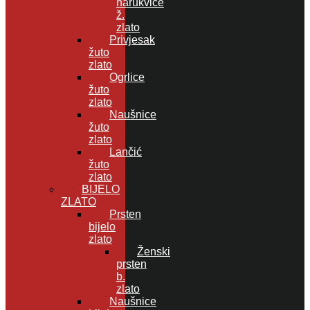
narukvice
ž.
zlato
Privjesak
žuto
zlato
Ogrlice
žuto
zlato
Naušnice
žuto
zlato
Lančić
žuto
zlato
BIJELO
ZLATO
Prsten
bijelo
zlato
Ženski
prsten
b.
zlato
Naušnice