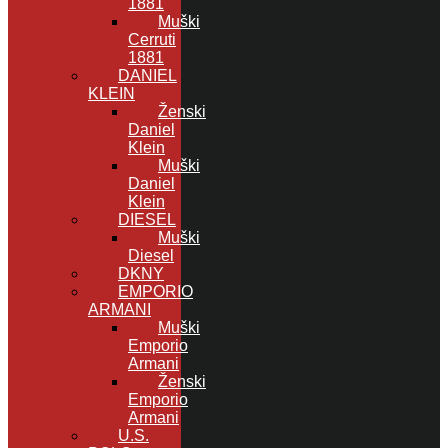
1881
Muški
Cerruti
1881
DANIEL
KLEIN
Ženski
Daniel
Klein
Muški
Daniel
Klein
DIESEL
Muški
Diesel
DKNY
EMPORIO
ARMANI
Muški
Emporio
Armani
Ženski
Emporio
Armani
U.S.