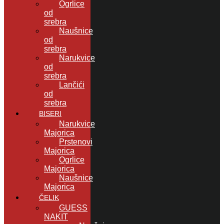
Ogrlice
od
srebra
Naušnice
od
srebra
Narukvice
od
srebra
Lančići
od
srebra
BISERI
Narukvice
Majorica
Prstenovi
Majorica
Ogrlice
Majorica
Naušnice
Majorica
ČELIK
GUESS
NAKIT