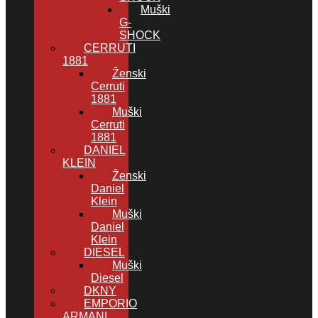
Muški
G-
SHOCK
CERRUTI
1881
Ženski
Cerruti
1881
Muški
Cerruti
1881
DANIEL
KLEIN
Ženski
Daniel
Klein
Muški
Daniel
Klein
DIESEL
Muški
Diesel
DKNY
EMPORIO
ARMANI