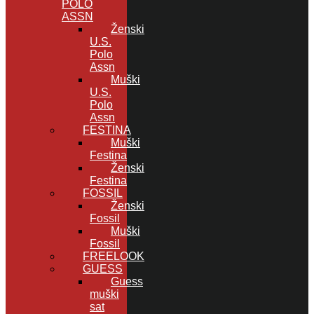
POLO
ASSN
Ženski
U.S.
Polo
Assn
Muški
U.S.
Polo
Assn
FESTINA
Muški
Festina
Ženski
Festina
FOSSIL
Ženski
Fossil
Muški
Fossil
FREELOOK
GUESS
Guess
muški
sat