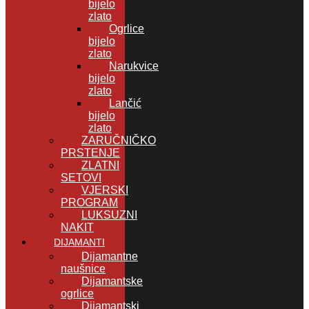
bijelo
zlato
Ogrlice
bijelo
zlato
Narukvice
bijelo
zlato
Lančić
bijelo
zlato
ZARUČNIČKO
PRSTENJE
ZLATNI
SETOVI
VJERSKI
PROGRAM
LUKSUZNI
NAKIT
DIJAMANTI
Dijamantne
naušnice
Dijamantske
ogrlice
Dijamantski