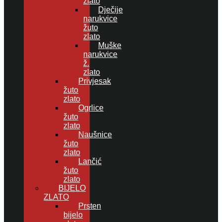
zlato
Dječije
narukvice
žuto
zlato
Muške
narukvice
ž.
zlato
Privjesak
žuto
zlato
Ogrlice
žuto
zlato
Naušnice
žuto
zlato
Lančić
žuto
zlato
BIJELO
ZLATO
Prsten
bijelo