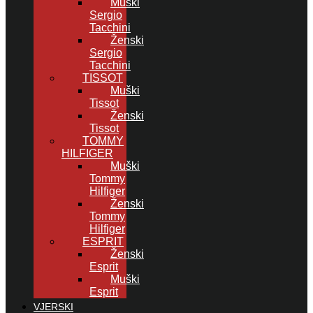
Muški
Sergio
Tacchini
Ženski
Sergio
Tacchini
TISSOT
Muški
Tissot
Ženski
Tissot
TOMMY
HILFIGER
Muški
Tommy
Hilfiger
Ženski
Tommy
Hilfiger
ESPRIT
Ženski
Esprit
Muški
Esprit
VJERSKI