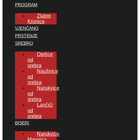
PROGRAM
Zlatne
Krunice
VJENČANO
PRSTENJE
SREBRO
Ogrlice
od
srebra
Naušnice
od
srebra
Narukvice
od
srebra
Lančići
od
srebra
BISERI
Narukvice
Majorica