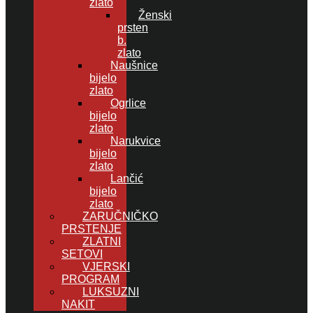
zlato
Ženski
prsten
b.
zlato
Naušnice
bijelo
zlato
Ogrlice
bijelo
zlato
Narukvice
bijelo
zlato
Lančić
bijelo
zlato
ZARUČNIČKO
PRSTENJE
ZLATNI
SETOVI
VJERSKI
PROGRAM
LUKSUZNI
NAKIT