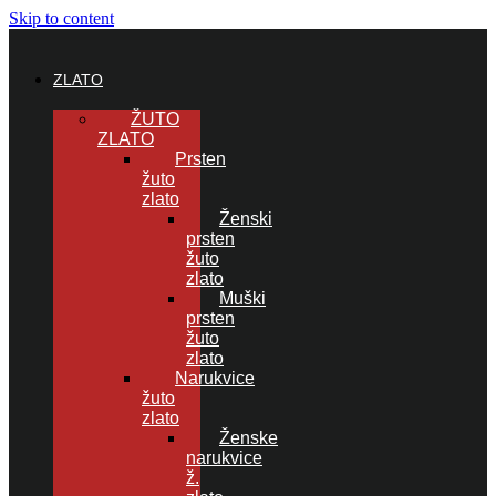
Skip to content
ZLATO
ŽUTO
ZLATO
Prsten
žuto
zlato
Ženski
prsten
žuto
zlato
Muški
prsten
žuto
zlato
Narukvice
žuto
zlato
Ženske
narukvice
ž.