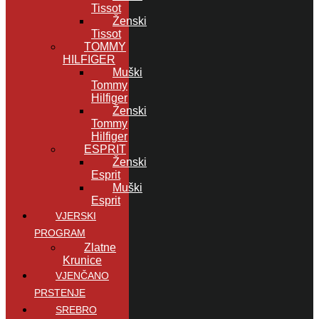
Tissot
Ženski
Tissot
TOMMY
HILFIGER
Muški
Tommy
Hilfiger
Ženski
Tommy
Hilfiger
ESPRIT
Ženski
Esprit
Muški
Esprit
VJERSKI
PROGRAM
Zlatne
Krunice
VJENČANO
PRSTENJE
SREBRO