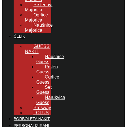
Prstenovi
Majorica
Ogrlice
Majorica
Naušnice
Majorica
ČELIK
GUESS
NAKIT
Naušnice
Guess
Prsten
Guess
Ogrlice
Guess
Set
Guess
Narukvica
Guess
Brosway
LOTUS
BORBOLETA NAKIT
PERSONALIZIRANI