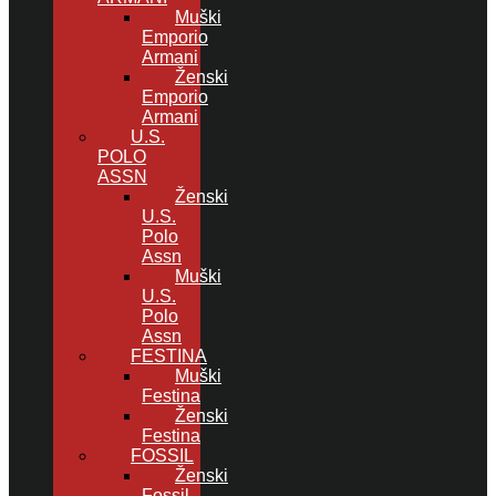
Muški
Emporio
Armani
Ženski
Emporio
Armani
U.S.
POLO
ASSN
Ženski
U.S.
Polo
Assn
Muški
U.S.
Polo
Assn
FESTINA
Muški
Festina
Ženski
Festina
FOSSIL
Ženski
Fossil