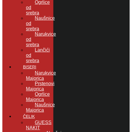
Ogrlice
od
srebra
Naušnice
od
srebra
Narukvice
od
srebra
Lančići
od
srebra
BISERI
Narukvice
Majorica
Prstenovi
Majorica
Ogrlice
Majorica
Naušnice
Majorica
ČELIK
GUESS
NAKIT