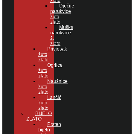
zlato
Dječije
narukvice
žuto
zlato
Muške
narukvice
ž.
zlato
Privjesak
žuto
zlato
Ogrlice
žuto
zlato
Naušnice
žuto
zlato
Lančić
žuto
zlato
BIJELO
ZLATO
Prsten
bijelo