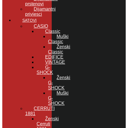
prstenovi
Dijamantni
privjesci
SATOVI
CASIO
Classic
Muški
Classic
Ženski
Classic
EDIFICE
VINTAGE
G-
SHOCK
Ženski
G-
SHOCK
Muški
G-
SHOCK
CERRUTI
1881
Ženski
Cerruti