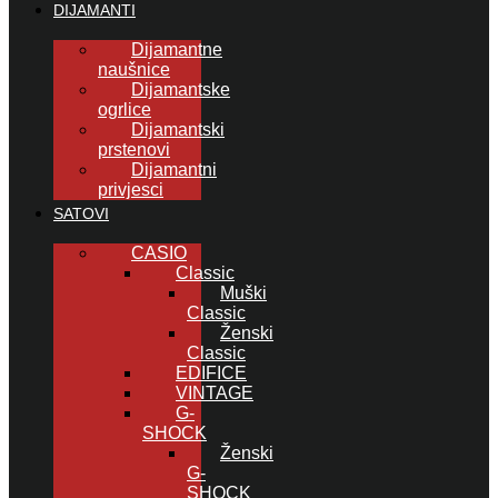
DIJAMANTI
Dijamantne
naušnice
Dijamantske
ogrlice
Dijamantski
prstenovi
Dijamantni
privjesci
SATOVI
CASIO
Classic
Muški
Classic
Ženski
Classic
EDIFICE
VINTAGE
G-
SHOCK
Ženski
G-
SHOCK