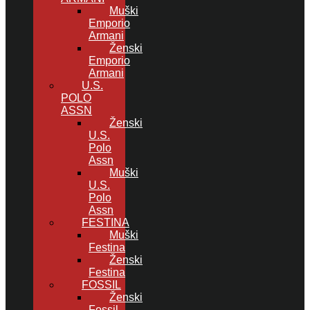
Muški
Emporio
Armani
Ženski
Emporio
Armani
U.S.
POLO
ASSN
Ženski
U.S.
Polo
Assn
Muški
U.S.
Polo
Assn
FESTINA
Muški
Festina
Ženski
Festina
FOSSIL
Ženski
Fossil