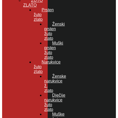
ŽUTO
ZLATO
Prsten
žuto
zlato
Ženski
prsten
žuto
zlato
Muški
prsten
žuto
zlato
Narukvice
žuto
zlato
Ženske
narukvice
ž.
zlato
Dječije
narukvice
žuto
zlato
Muške