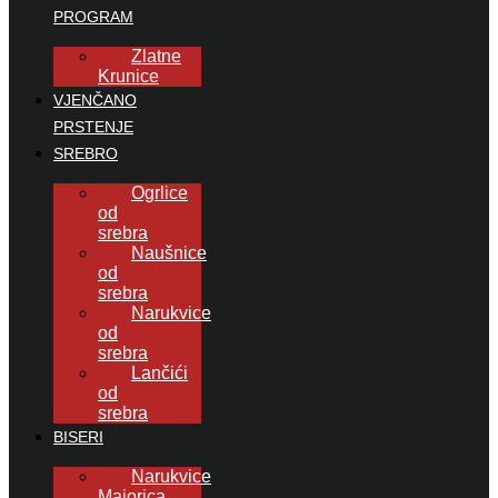
PROGRAM
Zlatne
Krunice
VJENČANO
PRSTENJE
SREBRO
Ogrlice
od
srebra
Naušnice
od
srebra
Narukvice
od
srebra
Lančići
od
srebra
BISERI
Narukvice
Majorica