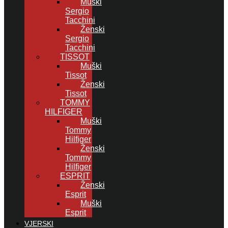
Muški
Sergio
Tacchini
Ženski
Sergio
Tacchini
TISSOT
Muški
Tissot
Ženski
Tissot
TOMMY
HILFIGER
Muški
Tommy
Hilfiger
Ženski
Tommy
Hilfiger
ESPRIT
Ženski
Esprit
Muški
Esprit
VJERSKI