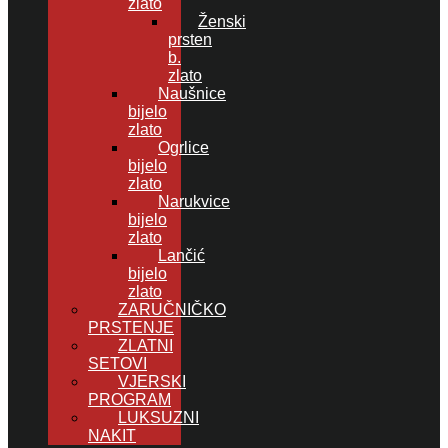
zlato
Ženski
prsten
b.
zlato
Naušnice
bijelo
zlato
Ogrlice
bijelo
zlato
Narukvice
bijelo
zlato
Lančić
bijelo
zlato
ZARUČNIČKO
PRSTENJE
ZLATNI
SETOVI
VJERSKI
PROGRAM
LUKSUZNI
NAKIT