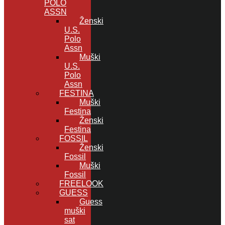
POLO
ASSN
Ženski
U.S.
Polo
Assn
Muški
U.S.
Polo
Assn
FESTINA
Muški
Festina
Ženski
Festina
FOSSIL
Ženski
Fossil
Muški
Fossil
FREELOOK
GUESS
Guess
muški
sat