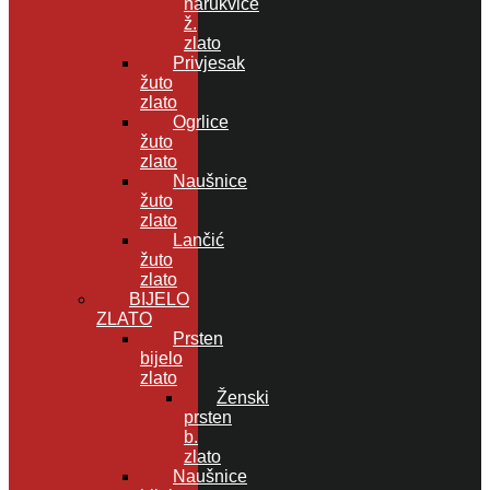
narukvice
ž.
zlato
Privjesak
žuto
zlato
Ogrlice
žuto
zlato
Naušnice
žuto
zlato
Lančić
žuto
zlato
BIJELO
ZLATO
Prsten
bijelo
zlato
Ženski
prsten
b.
zlato
Naušnice