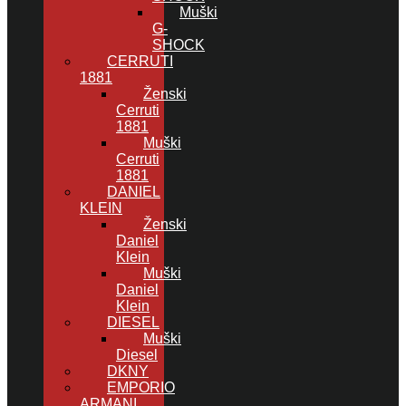
Muški
G-
SHOCK
CERRUTI
1881
Ženski
Cerruti
1881
Muški
Cerruti
1881
DANIEL
KLEIN
Ženski
Daniel
Klein
Muški
Daniel
Klein
DIESEL
Muški
Diesel
DKNY
EMPORIO
ARMANI