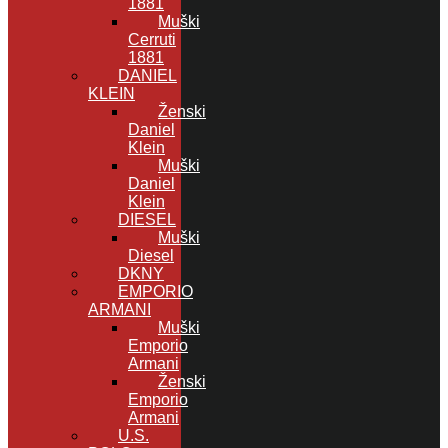
1881
Muški
Cerruti
1881
DANIEL
KLEIN
Ženski
Daniel
Klein
Muški
Daniel
Klein
DIESEL
Muški
Diesel
DKNY
EMPORIO
ARMANI
Muški
Emporio
Armani
Ženski
Emporio
Armani
U.S.