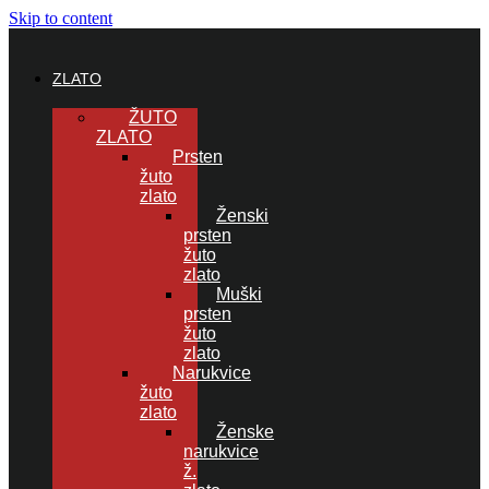
Skip to content
ZLATO
ŽUTO
ZLATO
Prsten
žuto
zlato
Ženski
prsten
žuto
zlato
Muški
prsten
žuto
zlato
Narukvice
žuto
zlato
Ženske
narukvice
ž.