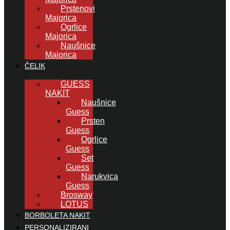
Prstenovi
Majorica
Ogrlice
Majorica
Naušnice
Majorica
ČELIK
GUESS
NAKIT
Naušnice
Guess
Prsten
Guess
Ogrlice
Guess
Set
Guess
Narukvica
Guess
Brosway
LOTUS
BORBOLETA NAKIT
PERSONALIZIRANI