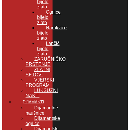
bijelo
zlato
Ogrlice
bijelo
zlato
Narukvice
bijelo
zlato
Lančić
bijelo
zlato
ZARUČNIČKO
PRSTENJE
ZLATNI
SETOVI
VJERSKI
PROGRAM
LUKSUZNI
NAKIT
DIJAMANTI
Dijamantne
naušnice
Dijamantske
ogrlice
Dijamantski