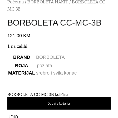
Početna
/
BORBOLETA NAKIT
/ BORBOLETA CC-
MC-3B
BORBOLETA CC-MC-3B
121,00
KM
1 na zalihi
BRAND
BORBOLETA
BOJA
pozlata
MATERIJAL
srebro i svila konac
BORBOLETA CC-MC-3B količina
Dodaj u košaricu
UDIO