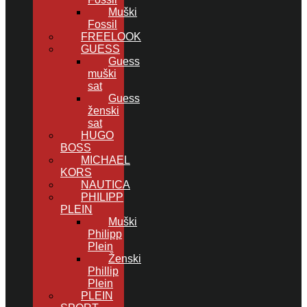
Muški
Fossil
FREELOOK
GUESS
Guess
muški
sat
Guess
ženski
sat
HUGO
BOSS
MICHAEL
KORS
NAUTICA
PHILIPP
PLEIN
Muški
Philipp
Plein
Ženski
Phillip
Plein
PLEIN