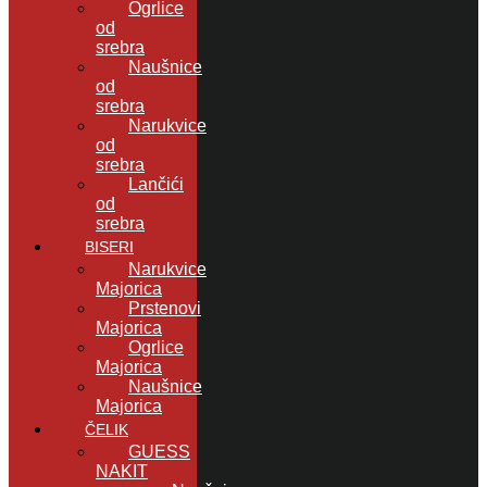
Ogrlice
od
srebra
Naušnice
od
srebra
Narukvice
od
srebra
Lančići
od
srebra
BISERI
Narukvice
Majorica
Prstenovi
Majorica
Ogrlice
Majorica
Naušnice
Majorica
ČELIK
GUESS
NAKIT