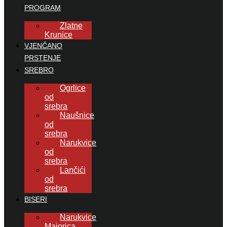
PROGRAM
Zlatne
Krunice
VJENČANO
PRSTENJE
SREBRO
Ogrlice
od
srebra
Naušnice
od
srebra
Narukvice
od
srebra
Lančići
od
srebra
BISERI
Narukvice
Majorica