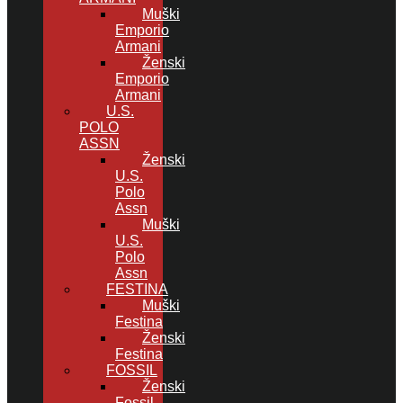
Muški
Emporio
Armani
Ženski
Emporio
Armani
U.S.
POLO
ASSN
Ženski
U.S.
Polo
Assn
Muški
U.S.
Polo
Assn
FESTINA
Muški
Festina
Ženski
Festina
FOSSIL
Ženski
Fossil