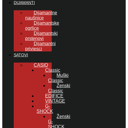
DIJAMANTI
Dijamantne
naušnice
Dijamantske
ogrlice
Dijamantski
prstenovi
Dijamantni
privjesci
SATOVI
CASIO
Classic
Muški
Classic
Ženski
Classic
EDIFICE
VINTAGE
G-
SHOCK
Ženski
G-
SHOCK