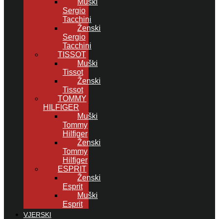
Muški
Sergio
Tacchini
Ženski
Sergio
Tacchini
TISSOT
Muški
Tissot
Ženski
Tissot
TOMMY
HILFIGER
Muški
Tommy
Hilfiger
Ženski
Tommy
Hilfiger
ESPRIT
Ženski
Esprit
Muški
Esprit
VJERSKI