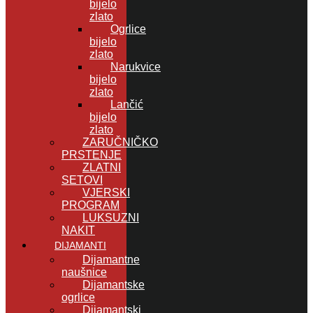
bijelo
zlato
Ogrlice
bijelo
zlato
Narukvice
bijelo
zlato
Lančić
bijelo
zlato
ZARUČNIČKO
PRSTENJE
ZLATNI
SETOVI
VJERSKI
PROGRAM
LUKSUZNI
NAKIT
DIJAMANTI
Dijamantne
naušnice
Dijamantske
ogrlice
Dijamantski