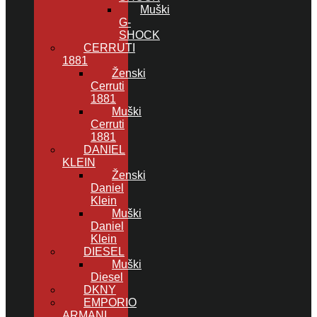
Muški
G-
SHOCK
CERRUTI
1881
Ženski
Cerruti
1881
Muški
Cerruti
1881
DANIEL
KLEIN
Ženski
Daniel
Klein
Muški
Daniel
Klein
DIESEL
Muški
Diesel
DKNY
EMPORIO
ARMANI