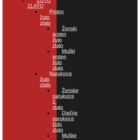
ŽUTO
ZLATO
Prsten
žuto
zlato
Ženski
prsten
žuto
zlato
Muški
prsten
žuto
zlato
Narukvice
žuto
zlato
Ženske
narukvice
ž.
zlato
Dječije
narukvice
žuto
zlato
Muške