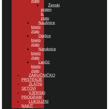
zlato
Ženski
prsten
b.
zlato
Naušnice
bijelo
zlato
Ogrlice
bijelo
zlato
Narukvice
bijelo
zlato
Lančić
bijelo
zlato
ZARUČNIČKO
PRSTENJE
ZLATNI
SETOVI
VJERSKI
PROGRAM
LUKSUZNI
NAKIT