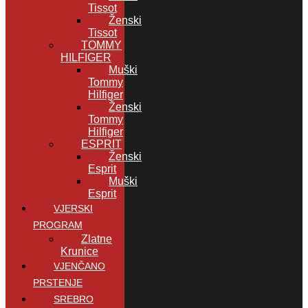
Tissot
Ženski
Tissot
TOMMY
HILFIGER
Muški
Tommy
Hilfiger
Ženski
Tommy
Hilfiger
ESPRIT
Ženski
Esprit
Muški
Esprit
VJERSKI
PROGRAM
Zlatne
Krunice
VJENČANO
PRSTENJE
SREBRO