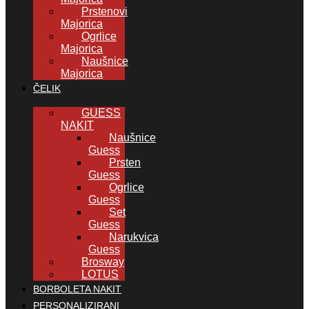
Prstenovi
Majorica
Ogrlice
Majorica
Naušnice
Majorica
ČELIK
GUESS
NAKIT
Naušnice
Guess
Prsten
Guess
Ogrlice
Guess
Set
Guess
Narukvica
Guess
Brosway
LOTUS
BORBOLETA NAKIT
PERSONALIZIRANI