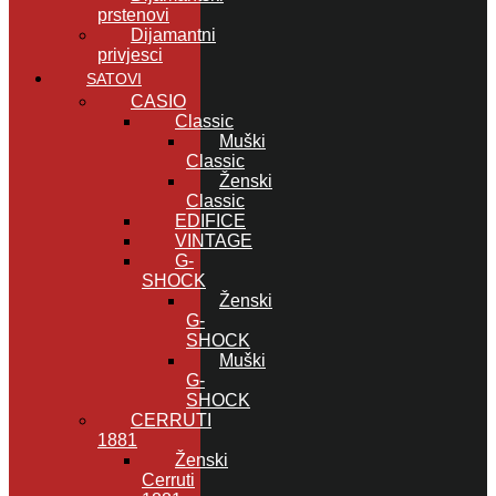
prstenovi
Dijamantni
privjesci
SATOVI
CASIO
Classic
Muški
Classic
Ženski
Classic
EDIFICE
VINTAGE
G-
SHOCK
Ženski
G-
SHOCK
Muški
G-
SHOCK
CERRUTI
1881
Ženski
Cerruti