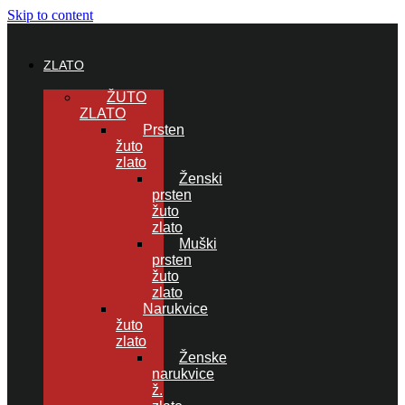
Skip to content
ZLATO
ŽUTO
ZLATO
Prsten
žuto
zlato
Ženski
prsten
žuto
zlato
Muški
prsten
žuto
zlato
Narukvice
žuto
zlato
Ženske
narukvice
ž.