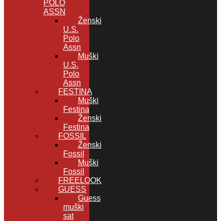
POLO
ASSN
Ženski
U.S.
Polo
Assn
Muški
U.S.
Polo
Assn
FESTINA
Muški
Festina
Ženski
Festina
FOSSIL
Ženski
Fossil
Muški
Fossil
FREELOOK
GUESS
Guess
muški
sat