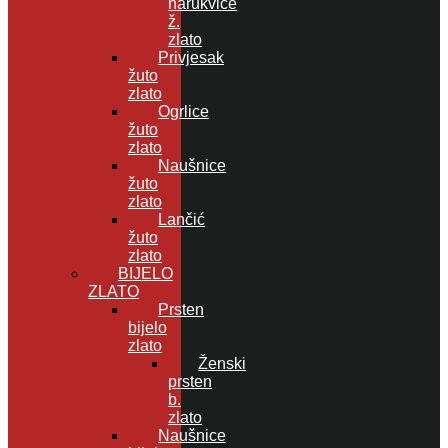
narukvice
ž.
zlato
Privjesak
žuto
zlato
Ogrlice
žuto
zlato
Naušnice
žuto
zlato
Lančić
žuto
zlato
BIJELO
ZLATO
Prsten
bijelo
zlato
Ženski
prsten
b.
zlato
Naušnice