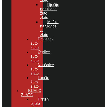
zlato
Dječije
narukvice
žuto
zlato
Muške
narukvice
ž.
zlato
Privjesak
žuto
zlato
Ogrlice
žuto
zlato
Naušnice
žuto
zlato
Lančić
žuto
zlato
BIJELO
ZLATO
Prsten
bijelo