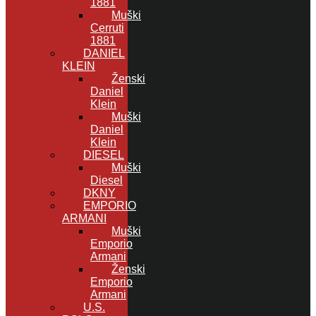
1881
Muški
Cerruti
1881
DANIEL
KLEIN
Ženski
Daniel
Klein
Muški
Daniel
Klein
DIESEL
Muški
Diesel
DKNY
EMPORIO
ARMANI
Muški
Emporio
Armani
Ženski
Emporio
Armani
U.S.