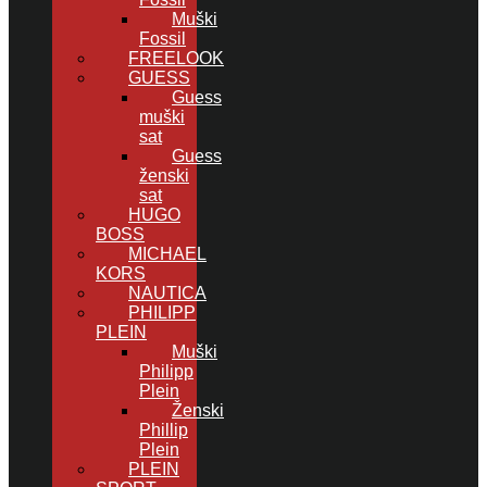
Muški
Fossil
FREELOOK
GUESS
Guess
muški
sat
Guess
ženski
sat
HUGO
BOSS
MICHAEL
KORS
NAUTICA
PHILIPP
PLEIN
Muški
Philipp
Plein
Ženski
Phillip
Plein
PLEIN