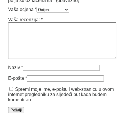
polja su označena sa
* (obavezno)
Vaša ocjena
*
Vaša recenzija:
*
Naziv
*
E-pošta
*
Spremi moje ime, e-poštu i web-stranicu u ovom
internet pregledniku za sljedeći put kada budem
komentirao.