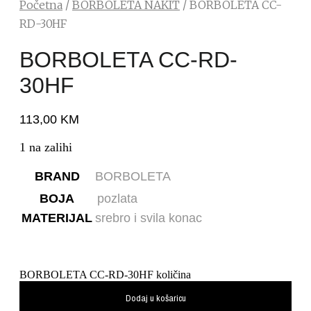
Početna
/
BORBOLETA NAKIT
/ BORBOLETA CC-
RD-30HF
BORBOLETA CC-RD-
30HF
113,00
KM
1 na zalihi
BRAND
BORBOLETA
BOJA
pozlata
MATERIJAL
srebro i svila konac
BORBOLETA CC-RD-30HF količina
Dodaj u košaricu