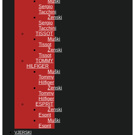
Muški
Sergio
Tacchini
Ženski
Sergio
Tacchini
TISSOT
Muški
Tissot
Ženski
Tissot
TOMMY
HILFIGER
Muški
Tommy
Hilfiger
Ženski
Tommy
Hilfiger
ESPRIT
Ženski
Esprit
Muški
Esprit
VJERSKI