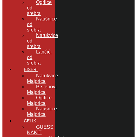
Ogrlice
od
srebra
Naušnice
od
srebra
Narukvice
od
srebra
Lančići
od
srebra
BISERI
Narukvice
Majorica
Prstenovi
Majorica
Ogrlice
Majorica
Naušnice
Majorica
ČELIK
GUESS
NAKIT