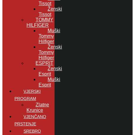
Tissot
Ženski
Tissot
TOMMY
HILFIGER
Muški
Tommy
Hilfiger
Ženski
Tommy
Hilfiger
ESPRIT
Ženski
Esprit
Muški
Esprit
VJERSKI
PROGRAM
Zlatne
Krunice
VJENČANO
PRSTENJE
SREBRO