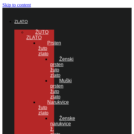
Skip to content
ZLATO
ŽUTO
ZLATO
Prsten
žuto
zlato
Ženski
prsten
žuto
zlato
Muški
prsten
žuto
zlato
Narukvice
žuto
zlato
Ženske
narukvice
ž.