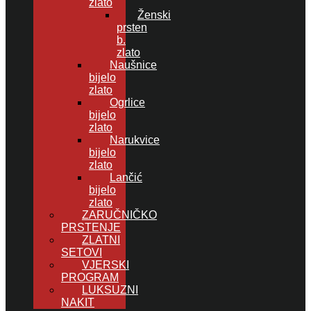
zlato
Ženski
prsten
b.
zlato
Naušnice
bijelo
zlato
Ogrlice
bijelo
zlato
Narukvice
bijelo
zlato
Lančić
bijelo
zlato
ZARUČNIČKO
PRSTENJE
ZLATNI
SETOVI
VJERSKI
PROGRAM
LUKSUZNI
NAKIT