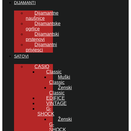
DIJAMANTI
Dijamantne
naušnice
Dijamantske
ogrlice
Dijamantski
prstenovi
Dijamantni
privjesci
SATOVI
CASIO
Classic
Muški
Classic
Ženski
Classic
EDIFICE
VINTAGE
G-
SHOCK
Ženski
G-
SHOCK