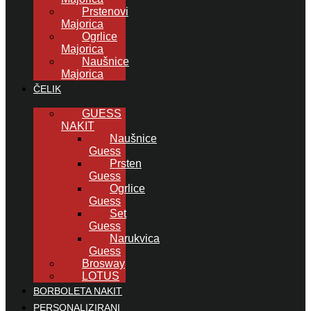
Prstenovi
Majorica
Ogrlice
Majorica
Naušnice
Majorica
ČELIK
GUESS
NAKIT
Naušnice
Guess
Prsten
Guess
Ogrlice
Guess
Set
Guess
Narukvica
Guess
Brosway
LOTUS
BORBOLETA NAKIT
PERSONALIZIRANI