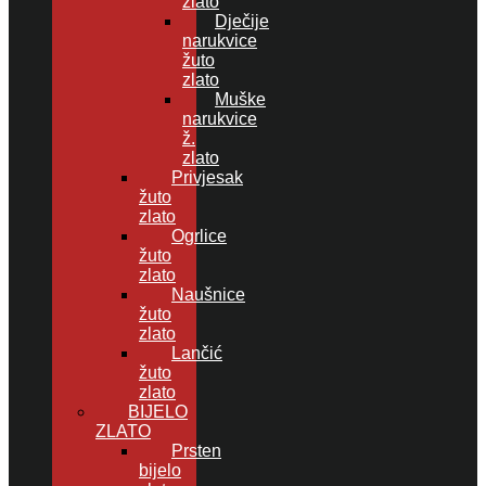
zlato
Dječije
narukvice
žuto
zlato
Muške
narukvice
ž.
zlato
Privjesak
žuto
zlato
Ogrlice
žuto
zlato
Naušnice
žuto
zlato
Lančić
žuto
zlato
BIJELO
ZLATO
Prsten
bijelo