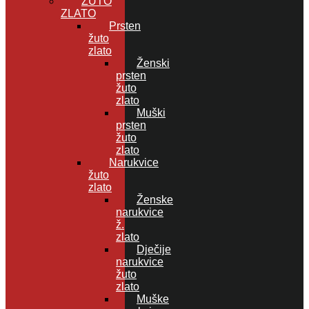
ŽUTO
ZLATO
Prsten
žuto
zlato
Ženski
prsten
žuto
zlato
Muški
prsten
žuto
zlato
Narukvice
žuto
zlato
Ženske
narukvice
ž.
zlato
Dječije
narukvice
žuto
zlato
Muške