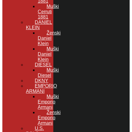
1881
Muški
Cerruti
1881
DANIEL
KLEIN
Ženski
Daniel
Klein
Muški
Daniel
Klein
DIESEL
Muški
Diesel
DKNY
EMPORIO
ARMANI
Muški
Emporio
Armani
Ženski
Emporio
Armani
U.S.