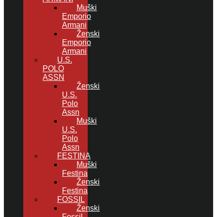
Muški
Emporio
Armani
Ženski
Emporio
Armani
U.S.
POLO
ASSN
Ženski
U.S.
Polo
Assn
Muški
U.S.
Polo
Assn
FESTINA
Muški
Festina
Ženski
Festina
FOSSIL
Ženski
Fossil