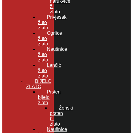
narukvice
ž.
zlato
Privjesak
žuto
zlato
Ogrlice
žuto
zlato
Naušnice
žuto
zlato
Lančić
žuto
zlato
BIJELO
ZLATO
Prsten
bijelo
zlato
Ženski
prsten
b.
zlato
Naušnice