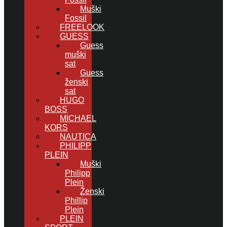
Muški
Fossil
FREELOOK
GUESS
Guess
muški
sat
Guess
ženski
sat
HUGO
BOSS
MICHAEL
KORS
NAUTICA
PHILIPP
PLEIN
Muški
Philipp
Plein
Ženski
Phillip
Plein
PLEIN