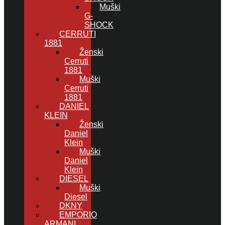
Muški
G-
SHOCK
CERRUTI
1881
Ženski
Cerruti
1881
Muški
Cerruti
1881
DANIEL
KLEIN
Ženski
Daniel
Klein
Muški
Daniel
Klein
DIESEL
Muški
Diesel
DKNY
EMPORIO
ARMANI