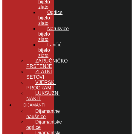
bijelo
zlato
Ogrlice
bijelo
zlato
Narukvice
bijelo
zlato
Lančić
bijelo
zlato
ZARUČNIČKO
PRSTENJE
ZLATNI
SETOVI
VJERSKI
PROGRAM
LUKSUZNI
NAKIT
DIJAMANTI
Dijamantne
naušnice
Dijamantske
ogrlice
Dijamantski