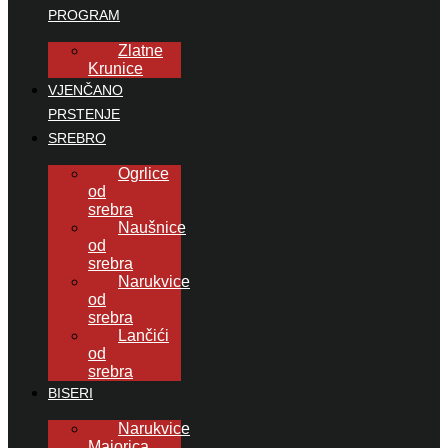
PROGRAM
Zlatne
Krunice
VJENČANO
PRSTENJE
SREBRO
Ogrlice
od
srebra
Naušnice
od
srebra
Narukvice
od
srebra
Lančići
od
srebra
BISERI
Narukvice
Majorica