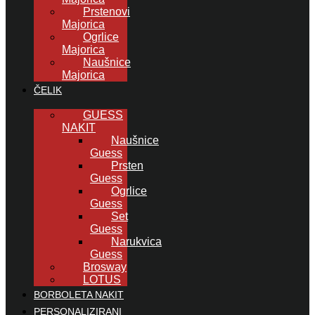
Prstenovi
Majorica
Ogrlice
Majorica
Naušnice
Majorica
ČELIK
GUESS
NAKIT
Naušnice
Guess
Prsten
Guess
Ogrlice
Guess
Set
Guess
Narukvica
Guess
Brosway
LOTUS
BORBOLETA NAKIT
PERSONALIZIRANI