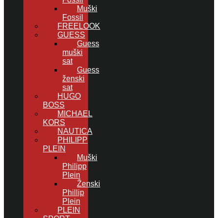
Muški
Fossil
FREELOOK
GUESS
Guess
muški
sat
Guess
ženski
sat
HUGO
BOSS
MICHAEL
KORS
NAUTICA
PHILIPP
PLEIN
Muški
Philipp
Plein
Ženski
Phillip
Plein
PLEIN