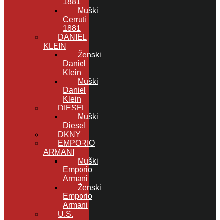
1881
Muški
Cerruti
1881
DANIEL
KLEIN
Ženski
Daniel
Klein
Muški
Daniel
Klein
DIESEL
Muški
Diesel
DKNY
EMPORIO
ARMANI
Muški
Emporio
Armani
Ženski
Emporio
Armani
U.S.