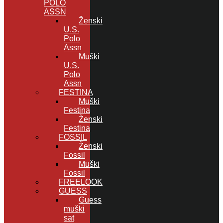
POLO
ASSN
Ženski
U.S.
Polo
Assn
Muški
U.S.
Polo
Assn
FESTINA
Muški
Festina
Ženski
Festina
FOSSIL
Ženski
Fossil
Muški
Fossil
FREELOOK
GUESS
Guess
muški
sat