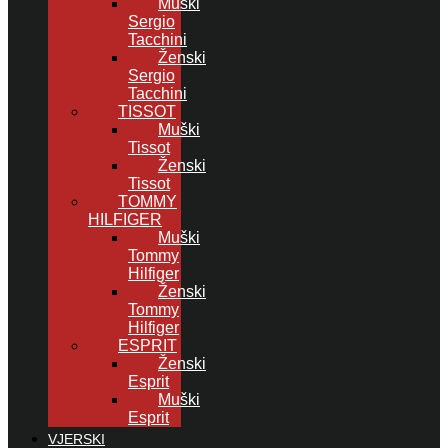
Muški
Sergio
Tacchini
Ženski
Sergio
Tacchini
TISSOT
Muški
Tissot
Ženski
Tissot
TOMMY
HILFIGER
Muški
Tommy
Hilfiger
Ženski
Tommy
Hilfiger
ESPRIT
Ženski
Esprit
Muški
Esprit
VJERSKI