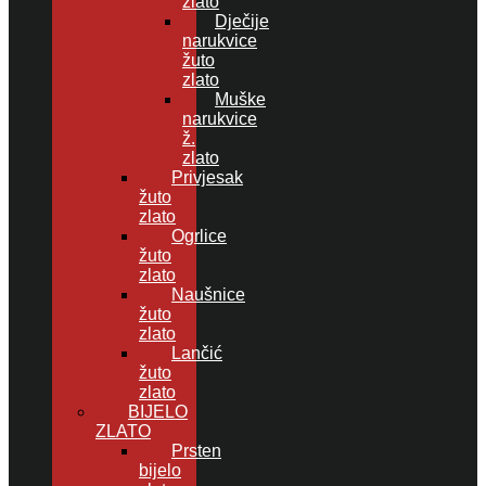
zlato
Dječije
narukvice
žuto
zlato
Muške
narukvice
ž.
zlato
Privjesak
žuto
zlato
Ogrlice
žuto
zlato
Naušnice
žuto
zlato
Lančić
žuto
zlato
BIJELO
ZLATO
Prsten
bijelo