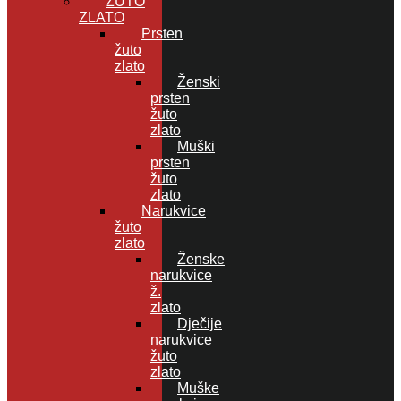
ŽUTO
ZLATO
Prsten
žuto
zlato
Ženski
prsten
žuto
zlato
Muški
prsten
žuto
zlato
Narukvice
žuto
zlato
Ženske
narukvice
ž.
zlato
Dječije
narukvice
žuto
zlato
Muške