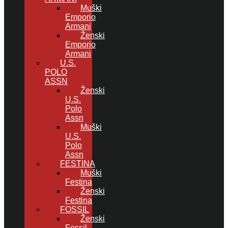
Muški
Emporio
Armani
Ženski
Emporio
Armani
U.S.
POLO
ASSN
Ženski
U.S.
Polo
Assn
Muški
U.S.
Polo
Assn
FESTINA
Muški
Festina
Ženski
Festina
FOSSIL
Ženski
Fossil