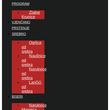
PROGRAM
Zlatne
Krunice
VJENČANO
PRSTENJE
SREBRO
Ogrlice
od
srebra
Naušnice
od
srebra
Narukvice
od
srebra
Lančići
od
srebra
BISERI
Narukvice
Majorica