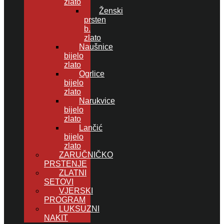
zlato
Ženski
prsten
b.
zlato
Naušnice
bijelo
zlato
Ogrlice
bijelo
zlato
Narukvice
bijelo
zlato
Lančić
bijelo
zlato
ZARUČNIČKO
PRSTENJE
ZLATNI
SETOVI
VJERSKI
PROGRAM
LUKSUZNI
NAKIT