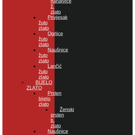
narukvice
ž.
zlato
Privjesak
žuto
zlato
Ogrlice
žuto
zlato
Naušnice
žuto
zlato
Lančić
žuto
zlato
BIJELO
ZLATO
Prsten
bijelo
zlato
Ženski
prsten
b.
zlato
Naušnice