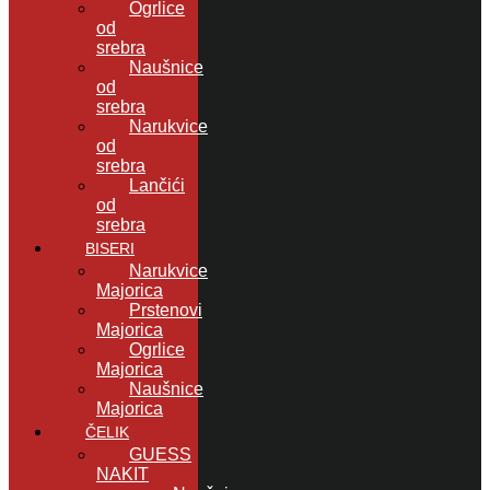
Ogrlice
od
srebra
Naušnice
od
srebra
Narukvice
od
srebra
Lančići
od
srebra
BISERI
Narukvice
Majorica
Prstenovi
Majorica
Ogrlice
Majorica
Naušnice
Majorica
ČELIK
GUESS
NAKIT