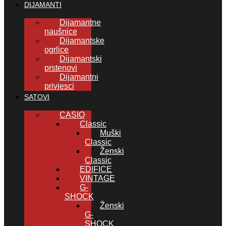
DIJAMANTI
Dijamantne
naušnice
Dijamantske
ogrlice
Dijamantski
prstenovi
Dijamantni
privjesci
SATOVI
CASIO
Classic
Muški
Classic
Ženski
Classic
EDIFICE
VINTAGE
G-
SHOCK
Ženski
G-
SHOCK