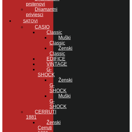
prstenovi
Dijamantni
privjesci
SATOVI
CASIO
Classic
Muški
Classic
Ženski
Classic
EDIFICE
VINTAGE
G-
SHOCK
Ženski
G-
SHOCK
Muški
G-
SHOCK
CERRUTI
1881
Ženski
Cerruti