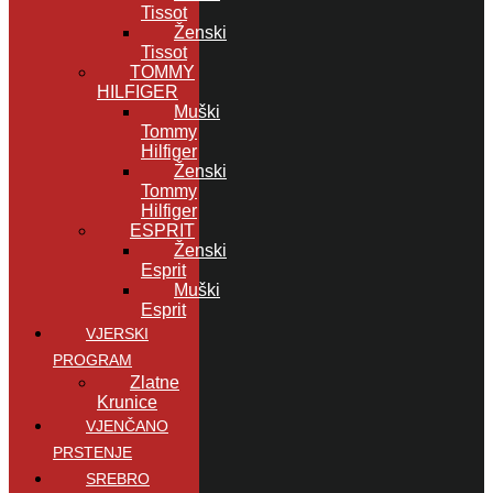
Tissot
Ženski
Tissot
TOMMY
HILFIGER
Muški
Tommy
Hilfiger
Ženski
Tommy
Hilfiger
ESPRIT
Ženski
Esprit
Muški
Esprit
VJERSKI
PROGRAM
Zlatne
Krunice
VJENČANO
PRSTENJE
SREBRO