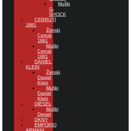
Muški
G-
SHOCK
CERRUTI
1881
Ženski
Cerruti
1881
Muški
Cerruti
1881
DANIEL
KLEIN
Ženski
Daniel
Klein
Muški
Daniel
Klein
DIESEL
Muški
Diesel
DKNY
EMPORIO
ARMANI