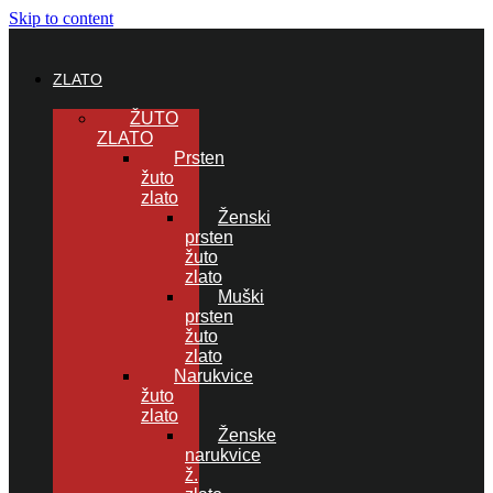
Skip to content
ZLATO
ŽUTO
ZLATO
Prsten
žuto
zlato
Ženski
prsten
žuto
zlato
Muški
prsten
žuto
zlato
Narukvice
žuto
zlato
Ženske
narukvice
ž.