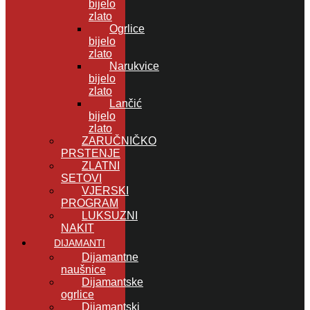
bijelo
zlato
Ogrlice
bijelo
zlato
Narukvice
bijelo
zlato
Lančić
bijelo
zlato
ZARUČNIČKO
PRSTENJE
ZLATNI
SETOVI
VJERSKI
PROGRAM
LUKSUZNI
NAKIT
DIJAMANTI
Dijamantne
naušnice
Dijamantske
ogrlice
Dijamantski