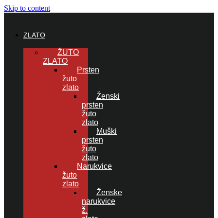
Skip to content
ZLATO
ŽUTO
ZLATO
Prsten
žuto
zlato
Ženski
prsten
žuto
zlato
Muški
prsten
žuto
zlato
Narukvice
žuto
zlato
Ženske
narukvice
ž.