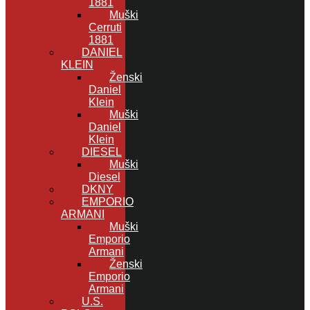
1881
Muški
Cerruti
1881
DANIEL
KLEIN
Ženski
Daniel
Klein
Muški
Daniel
Klein
DIESEL
Muški
Diesel
DKNY
EMPORIO
ARMANI
Muški
Emporio
Armani
Ženski
Emporio
Armani
U.S.