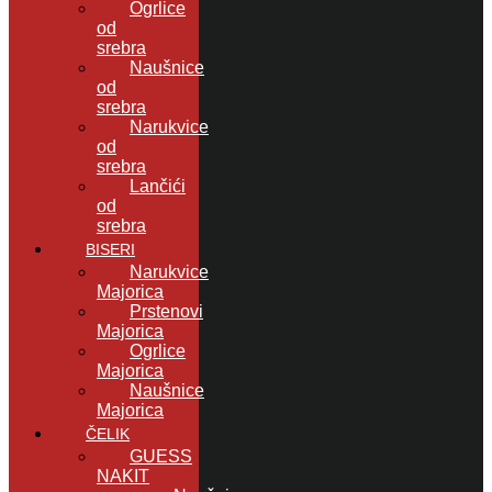
Ogrlice
od
srebra
Naušnice
od
srebra
Narukvice
od
srebra
Lančići
od
srebra
BISERI
Narukvice
Majorica
Prstenovi
Majorica
Ogrlice
Majorica
Naušnice
Majorica
ČELIK
GUESS
NAKIT