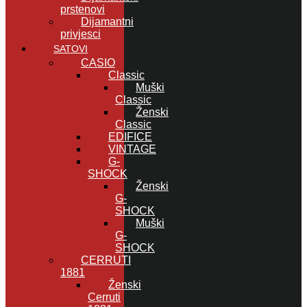
prstenovi
Dijamantni
privjesci
SATOVI
CASIO
Classic
Muški
Classic
Ženski
Classic
EDIFICE
VINTAGE
G-
SHOCK
Ženski
G-
SHOCK
Muški
G-
SHOCK
CERRUTI
1881
Ženski
Cerruti