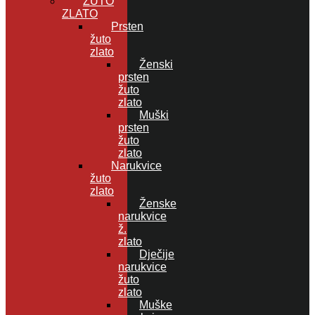
ŽUTO
ZLATO
Prsten
žuto
zlato
Ženski
prsten
žuto
zlato
Muški
prsten
žuto
zlato
Narukvice
žuto
zlato
Ženske
narukvice
ž.
zlato
Dječije
narukvice
žuto
zlato
Muške