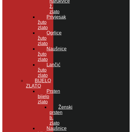
narukvice
ž.
zlato
Privjesak
žuto
zlato
Ogrlice
žuto
zlato
Naušnice
žuto
zlato
Lančić
žuto
zlato
BIJELO
ZLATO
Prsten
bijelo
zlato
Ženski
prsten
b.
zlato
Naušnice