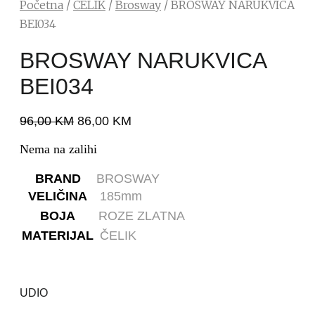
Početna
/
ČELIK
/
Brosway
/ BROSWAY NARUKVICA
BEI034
BROSWAY NARUKVICA
BEI034
96,00
KM
86,00
KM
Nema na zalihi
BRAND
BROSWAY
VELIČINA
185mm
BOJA
ROZE ZLATNA
MATERIJAL
ČELIK
UDIO