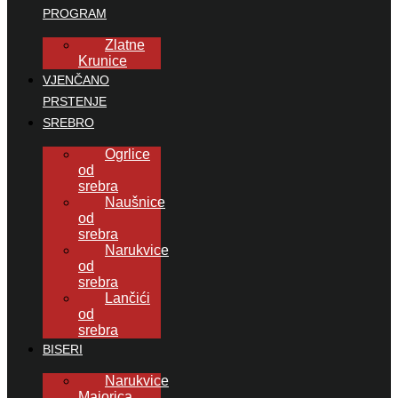
PROGRAM
Zlatne
Krunice
VJENČANO
PRSTENJE
SREBRO
Ogrlice
od
srebra
Naušnice
od
srebra
Narukvice
od
srebra
Lančići
od
srebra
BISERI
Narukvice
Majorica