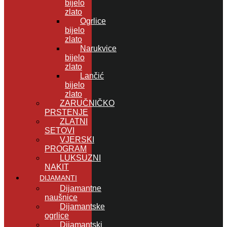
bijelo
zlato
Ogrlice
bijelo
zlato
Narukvice
bijelo
zlato
Lančić
bijelo
zlato
ZARUČNIČKO
PRSTENJE
ZLATNI
SETOVI
VJERSKI
PROGRAM
LUKSUZNI
NAKIT
DIJAMANTI
Dijamantne
naušnice
Dijamantske
ogrlice
Dijamantski