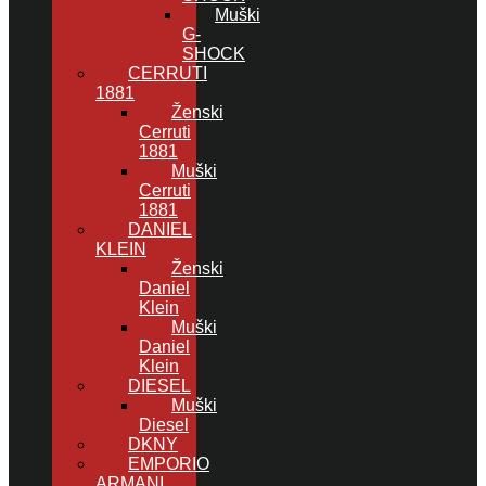
Muški
G-
SHOCK
CERRUTI
1881
Ženski
Cerruti
1881
Muški
Cerruti
1881
DANIEL
KLEIN
Ženski
Daniel
Klein
Muški
Daniel
Klein
DIESEL
Muški
Diesel
DKNY
EMPORIO
ARMANI