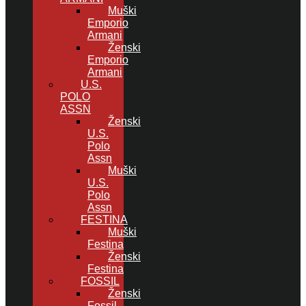
Muški
Emporio
Armani
Ženski
Emporio
Armani
U.S.
POLO
ASSN
Ženski
U.S.
Polo
Assn
Muški
U.S.
Polo
Assn
FESTINA
Muški
Festina
Ženski
Festina
FOSSIL
Ženski
Fossil