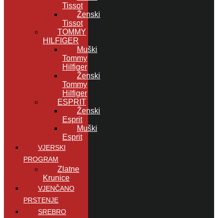
Tissot
Ženski
Tissot
TOMMY
HILFIGER
Muški
Tommy
Hilfiger
Ženski
Tommy
Hilfiger
ESPRIT
Ženski
Esprit
Muški
Esprit
VJERSKI
PROGRAM
Zlatne
Krunice
VJENČANO
PRSTENJE
SREBRO