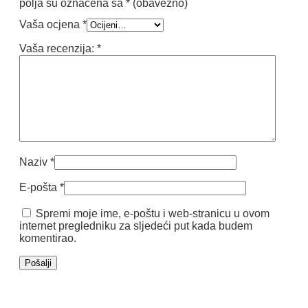
polja su označena sa
* (obavezno)
Vaša ocjena
*
Vaša recenzija:
*
Naziv
*
E-pošta
*
Spremi moje ime, e-poštu i web-stranicu u ovom
internet pregledniku za sljedeći put kada budem
komentirao.