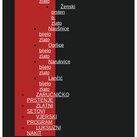
zlato
Ženski
prsten
b.
zlato
Naušnice
bijelo
zlato
Ogrlice
bijelo
zlato
Narukvice
bijelo
zlato
Lančić
bijelo
zlato
ZARUČNIČKO
PRSTENJE
ZLATNI
SETOVI
VJERSKI
PROGRAM
LUKSUZNI
NAKIT