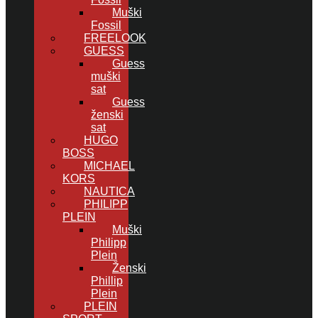
Muški
Fossil
FREELOOK
GUESS
Guess
muški
sat
Guess
ženski
sat
HUGO
BOSS
MICHAEL
KORS
NAUTICA
PHILIPP
PLEIN
Muški
Philipp
Plein
Ženski
Phillip
Plein
PLEIN