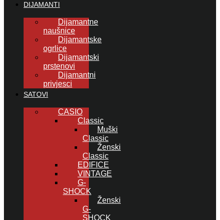
DIJAMANTI
Dijamantne
naušnice
Dijamantske
ogrlice
Dijamantski
prstenovi
Dijamantni
privjesci
SATOVI
CASIO
Classic
Muški
Classic
Ženski
Classic
EDIFICE
VINTAGE
G-
SHOCK
Ženski
G-
SHOCK