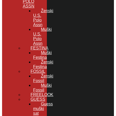
POLO
ASSN
Ženski
U.S.
Polo
Assn
Muški
U.S.
Polo
Assn
FESTINA
Muški
Festina
Ženski
Festina
FOSSIL
Ženski
Fossil
Muški
Fossil
FREELOOK
GUESS
Guess
muški
sat