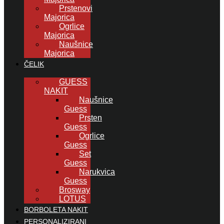
Prstenovi
Majorica
Ogrlice
Majorica
Naušnice
Majorica
ČELIK
GUESS
NAKIT
Naušnice
Guess
Prsten
Guess
Ogrlice
Guess
Set
Guess
Narukvica
Guess
Brosway
LOTUS
BORBOLETA NAKIT
PERSONALIZIRANI