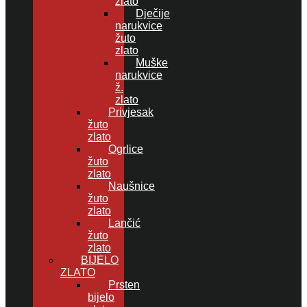
zlato
Dječije
narukvice
žuto
zlato
Muške
narukvice
ž.
zlato
Privjesak
žuto
zlato
Ogrlice
žuto
zlato
Naušnice
žuto
zlato
Lančić
žuto
zlato
BIJELO
ZLATO
Prsten
bijelo