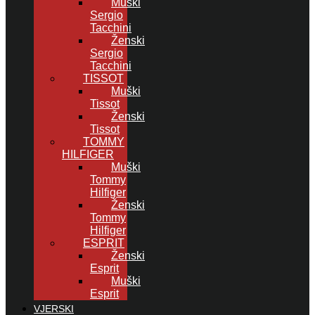
Muški
Sergio
Tacchini
Ženski
Sergio
Tacchini
TISSOT
Muški
Tissot
Ženski
Tissot
TOMMY
HILFIGER
Muški
Tommy
Hilfiger
Ženski
Tommy
Hilfiger
ESPRIT
Ženski
Esprit
Muški
Esprit
VJERSKI