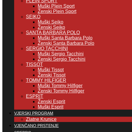
PLEIN SPORT
Muški Plein Sport
Ženski Plein Sport
SEIKO
Muški Seiko
Ženski Seiko
SANTA BARBARA POLO
Muški Santa Barbara Polo
Ženski Santa Barbara Polo
SERGIO TACCHINI
Muški Sergio Tacchini
Ženski Sergio Tacchini
TISSOT
Muški Tissot
Ženski Tissot
TOMMY HILFIGER
Muški Tommy Hilfiger
Ženski Tommy Hilfiger
ESPRIT
Ženski Esprit
Muški Esprit
VJERSKI PROGRAM
Zlatne Krunice
VJENČANO PRSTENJE