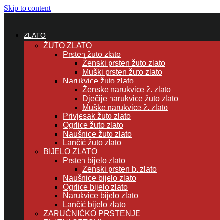
Skip to content
ZLATO
ŽUTO ZLATO
Prsten žuto zlato
Ženski prsten žuto zlato
Muški prsten žuto zlato
Narukvice žuto zlato
Ženske narukvice ž. zlato
Dječije narukvice žuto zlato
Muške narukvice ž. zlato
Privjesak žuto zlato
Ogrlice žuto zlato
Naušnice žuto zlato
Lančić žuto zlato
BIJELO ZLATO
Prsten bijelo zlato
Ženski prsten b. zlato
Naušnice bijelo zlato
Ogrlice bijelo zlato
Narukvice bijelo zlato
Lančić bijelo zlato
ZARUČNIČKO PRSTENJE