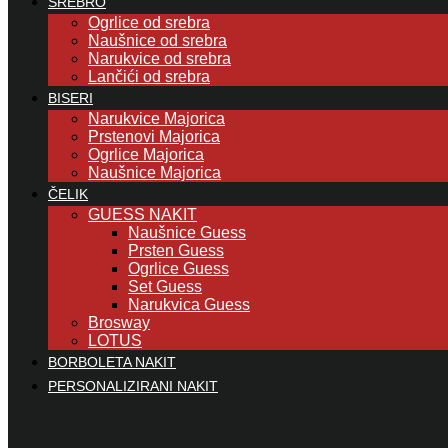
SREBRO
Ogrlice od srebra
Naušnice od srebra
Narukvice od srebra
Lančići od srebra
BISERI
Narukvice Majorica
Prstenovi Majorica
Ogrlice Majorica
Naušnice Majorica
ČELIK
GUESS NAKIT
Naušnice Guess
Prsten Guess
Ogrlice Guess
Set Guess
Narukvica Guess
Brosway
LOTUS
BORBOLETA NAKIT
PERSONALIZIRANI NAKIT