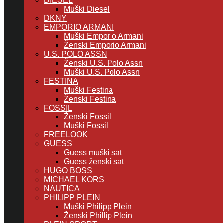
DIESEL
Muški Diesel
DKNY
EMPORIO ARMANI
Muški Emporio Armani
Ženski Emporio Armani
U.S. POLO ASSN
Ženski U.S. Polo Assn
Muški U.S. Polo Assn
FESTINA
Muški Festina
Ženski Festina
FOSSIL
Ženski Fossil
Muški Fossil
FREELOOK
GUESS
Guess muški sat
Guess ženski sat
HUGO BOSS
MICHAEL KORS
NAUTICA
PHILIPP PLEIN
Muški Philipp Plein
Ženski Phillip Plein