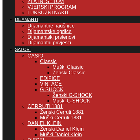
ZLATNI SETOVI
VJERSKI PROGRAM
LUKSUZNI NAKIT
DIJAMANTI
Dijamantne naušnice
Dijamantske ogrlice
Dijamantski prstenovi
Dijamantni privjesci
SATOVI
CASIO
Classic
Muški Classic
Ženski Classic
EDIFICE
VINTAGE
G-SHOCK
Ženski G-SHOCK
Muški G-SHOCK
CERRUTI 1881
Ženski Cerruti 1881
Muški Cerruti 1881
DANIEL KLEIN
Ženski Daniel Klein
Muški Daniel Klein