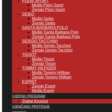
PLEIN SPORT
Muški Plein Sport
Ženski Plein Sport
SEIKO
Muški Seiko
Ženski Seiko
SANTA BARBARA POLO
Muški Santa Barbara Polo
Ženski Santa Barbara Polo
SERGIO TACCHINI
Muški Sergio Tacchini
Ženski Sergio Tacchini
TISSOT
Muški Tissot
Ženski Tissot
TOMMY HILFIGER
Muški Tommy Hilfiger
Ženski Tommy Hilfiger
ESPRIT
Ženski Esprit
Muški Esprit
VJERSKI PROGRAM
Zlatne Krunice
VJENČANO PRSTENJE