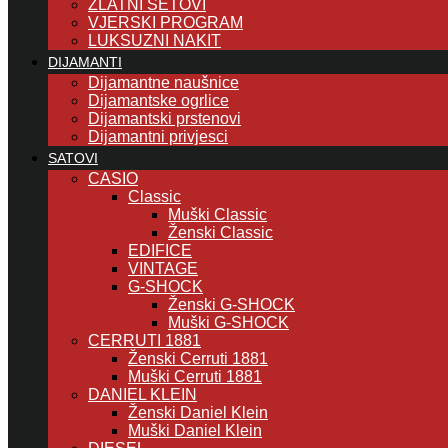
ZLATNI SETOVI
VJERSKI PROGRAM
LUKSUZNI NAKIT
DIJAMANTI
Dijamantne naušnice
Dijamantske ogrlice
Dijamantski prstenovi
Dijamantni privjesci
SATOVI
CASIO
Classic
Muški Classic
Ženski Classic
EDIFICE
VINTAGE
G-SHOCK
Ženski G-SHOCK
Muški G-SHOCK
CERRUTI 1881
Ženski Cerruti 1881
Muški Cerruti 1881
DANIEL KLEIN
Ženski Daniel Klein
Muški Daniel Klein