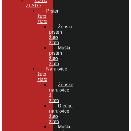
ŽUTO
ZLATO
Prsten
žuto
zlato
Ženski
prsten
žuto
zlato
Muški
prsten
žuto
zlato
Narukvice
žuto
zlato
Ženske
narukvice
ž.
zlato
Dječije
narukvice
žuto
zlato
Muške