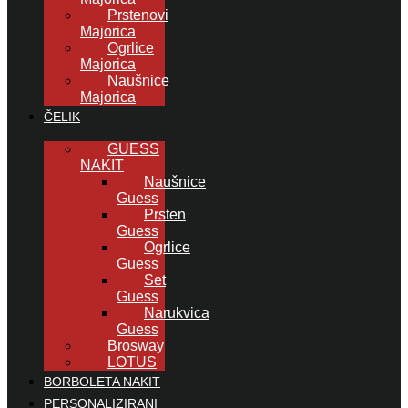
Prstenovi
Majorica
Ogrlice
Majorica
Naušnice
Majorica
ČELIK
GUESS
NAKIT
Naušnice
Guess
Prsten
Guess
Ogrlice
Guess
Set
Guess
Narukvica
Guess
Brosway
LOTUS
BORBOLETA NAKIT
PERSONALIZIRANI