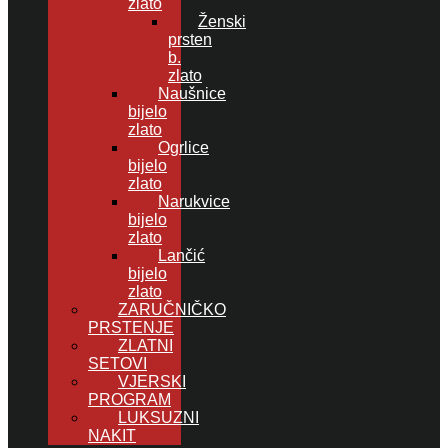
zlato
Ženski
prsten
b.
zlato
Naušnice
bijelo
zlato
Ogrlice
bijelo
zlato
Narukvice
bijelo
zlato
Lančić
bijelo
zlato
ZARUČNIČKO
PRSTENJE
ZLATNI
SETOVI
VJERSKI
PROGRAM
LUKSUZNI
NAKIT