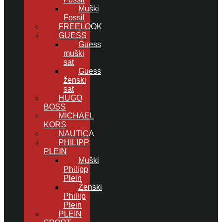
Muški
Fossil
FREELOOK
GUESS
Guess
muški
sat
Guess
ženski
sat
HUGO
BOSS
MICHAEL
KORS
NAUTICA
PHILIPP
PLEIN
Muški
Philipp
Plein
Ženski
Phillip
Plein
PLEIN