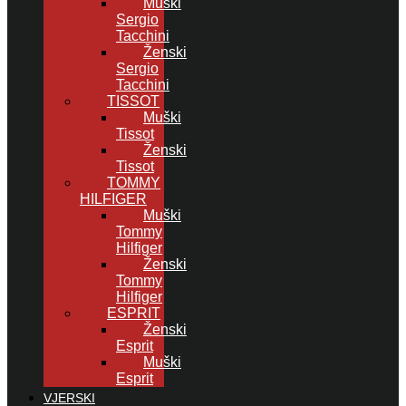
Muški
Sergio
Tacchini
Ženski
Sergio
Tacchini
TISSOT
Muški
Tissot
Ženski
Tissot
TOMMY
HILFIGER
Muški
Tommy
Hilfiger
Ženski
Tommy
Hilfiger
ESPRIT
Ženski
Esprit
Muški
Esprit
VJERSKI