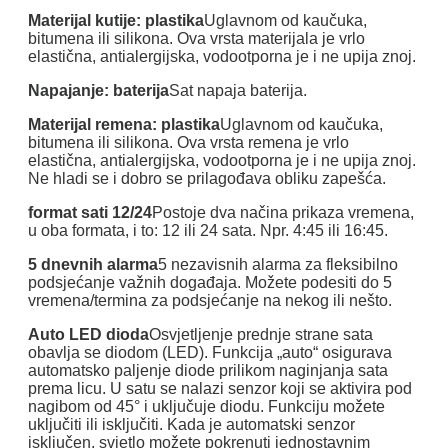
Materijal kutije: plastika
Uglavnom od kaučuka,
bitumena ili silikona. Ova vrsta materijala je vrlo
elastična, antialergijska, vodootporna je i ne upija znoj.
Napajanje: baterija
Sat napaja baterija.
Materijal remena: plastika
Uglavnom od kaučuka,
bitumena ili silikona. Ova vrsta remena je vrlo
elastična, antialergijska, vodootporna je i ne upija znoj.
Ne hladi se i dobro se prilagođava obliku zapešća.
format sati 12/24
Postoje dva načina prikaza vremena,
u oba formata, i to: 12 ili 24 sata. Npr. 4:45 ili 16:45.
5 dnevnih alarma
5 nezavisnih alarma za fleksibilno
podsjećanje važnih događaja. Možete podesiti do 5
vremena/termina za podsjećanje na nekog ili nešto.
Auto LED dioda
Osvjetljenje prednje strane sata
obavlja se diodom (LED). Funkcija „auto“ osigurava
automatsko paljenje diode prilikom naginjanja sata
prema licu. U satu se nalazi senzor koji se aktivira pod
nagibom od 45° i uključuje diodu. Funkciju možete
uključiti ili isključiti. Kada je automatski senzor
isključen, svjetlo možete pokrenuti jednostavnim