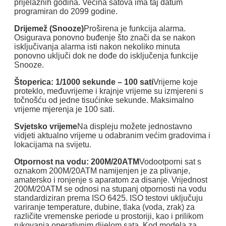
prijelaznih godina. Većina satova ima taj datum
programiran do 2099 godine.
Drijemež (Snooze)
Proširena je funkcija alarma.
Osigurava ponovno buđenje što znači da se nakon
isključivanja alarma isti nakon nekoliko minuta
ponovno uključi dok ne dođe do isključenja funkcije
Snooze.
Štoperica: 1/1000 sekunde – 100 sati
Vrijeme koje
proteklo, međuvrijeme i krajnje vrijeme su izmjereni s
točnošću od jedne tisućinke sekunde. Maksimalno
vrijeme mjerenja je 100 sati.
Svjetsko vrijeme
Na displeju možete jednostavno
vidjeti aktualno vrijeme u odabranim većim gradovima i
lokacijama na svijetu.
Otpornost na vodu: 200M/20ATM
Vodootporni sat s
oznakom 200M/20ATM namijenjen je za plivanje,
amatersko i ronjenje s aparatom za disanje. Vrijednost
200M/20ATM se odnosi na stupanj otpornosti na vodu
standardiziran prema ISO 6425. ISO testovi uključuju
variranje temperature, dubine, tlaka (voda, zrak) za
različite vremenske periode u prostoriji, kao i prilikom
rukovanja operativnim dijelom sata. Kod modela za