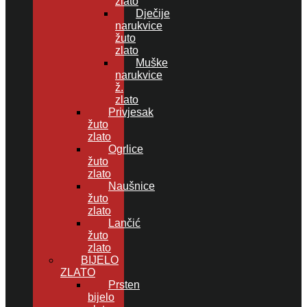
zlato
Dječije
narukvice
žuto
zlato
Muške
narukvice
ž.
zlato
Privjesak
žuto
zlato
Ogrlice
žuto
zlato
Naušnice
žuto
zlato
Lančić
žuto
zlato
BIJELO
ZLATO
Prsten
bijelo