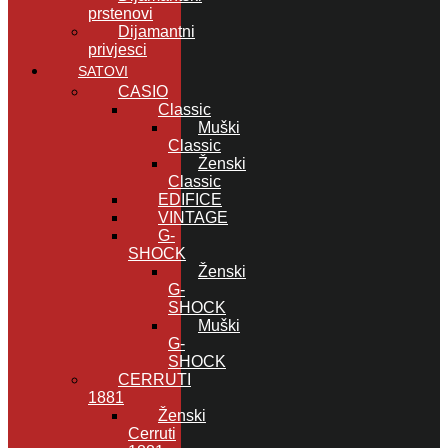
prstenovi
Dijamantni
privjesci
SATOVI
CASIO
Classic
Muški
Classic
Ženski
Classic
EDIFICE
VINTAGE
G-
SHOCK
Ženski
G-
SHOCK
Muški
G-
SHOCK
CERRUTI
1881
Ženski
Cerruti