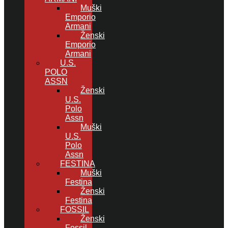
Muški
Emporio
Armani
Ženski
Emporio
Armani
U.S.
POLO
ASSN
Ženski
U.S.
Polo
Assn
Muški
U.S.
Polo
Assn
FESTINA
Muški
Festina
Ženski
Festina
FOSSIL
Ženski
Fossil