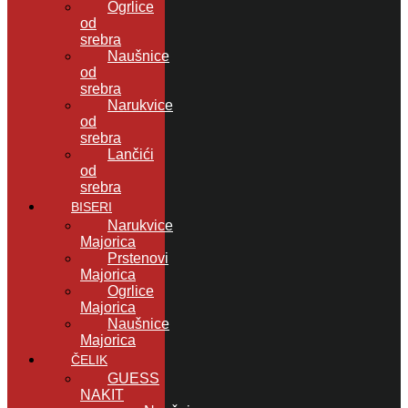
Ogrlice
od
srebra
Naušnice
od
srebra
Narukvice
od
srebra
Lančići
od
srebra
BISERI
Narukvice
Majorica
Prstenovi
Majorica
Ogrlice
Majorica
Naušnice
Majorica
ČELIK
GUESS
NAKIT