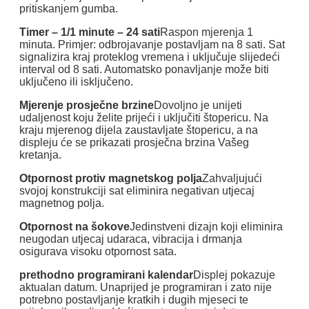
pritiskanjem gumba.
Timer – 1/1 minute – 24 sati
Raspon mjerenja 1
minuta. Primjer: odbrojavanje postavljam na 8 sati. Sat
signalizira kraj proteklog vremena i uključuje slijedeći
interval od 8 sati. Automatsko ponavljanje može biti
uključeno ili isključeno.
Mjerenje prosječne brzine
Dovoljno je unijeti
udaljenost koju želite prijeći i uključiti štopericu. Na
kraju mjerenog dijela zaustavljate štopericu, a na
displeju će se prikazati prosječna brzina Vašeg
kretanja.
Otpornost protiv magnetskog polja
Zahvaljujući
svojoj konstrukciji sat eliminira negativan utjecaj
magnetnog polja.
Otpornost na šokove
Jedinstveni dizajn koji eliminira
neugodan utjecaj udaraca, vibracija i drmanja
osigurava visoku otpornost sata.
prethodno programirani kalendar
Displej pokazuje
aktualan datum. Unaprijed je programiran i zato nije
potrebno postavljanje kratkih i dugih mjeseci te