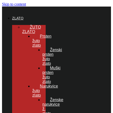
Skip to content
ZLATO
ŽUTO
ZLATO
Prsten
žuto
zlato
Ženski
prsten
žuto
zlato
Muški
prsten
žuto
zlato
Narukvice
žuto
zlato
Ženske
narukvice
ž.