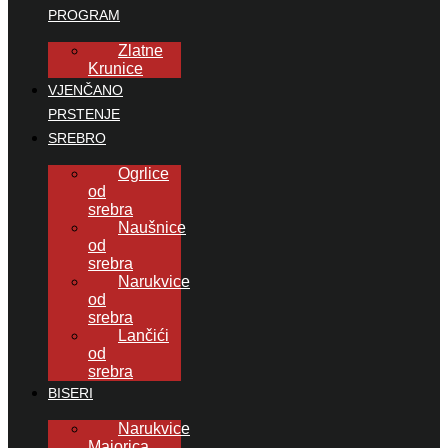
PROGRAM
Zlatne
Krunice
VJENČANO
PRSTENJE
SREBRO
Ogrlice
od
srebra
Naušnice
od
srebra
Narukvice
od
srebra
Lančići
od
srebra
BISERI
Narukvice
Majorica