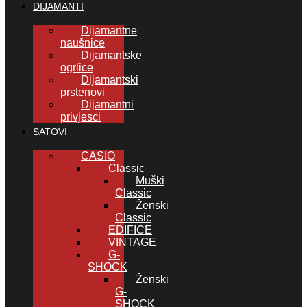
DIJAMANTI
Dijamantne
naušnice
Dijamantske
ogrlice
Dijamantski
prstenovi
Dijamantni
privjesci
SATOVI
CASIO
Classic
Muški
Classic
Ženski
Classic
EDIFICE
VINTAGE
G-
SHOCK
Ženski
G-
SHOCK