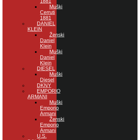
1881
Muški
Cerruti
1881
DANIEL
KLEIN
Ženski
Daniel
Klein
Muški
Daniel
Klein
DIESEL
Muški
Diesel
DKNY
EMPORIO
ARMANI
Muški
Emporio
Armani
Ženski
Emporio
Armani
U.S.