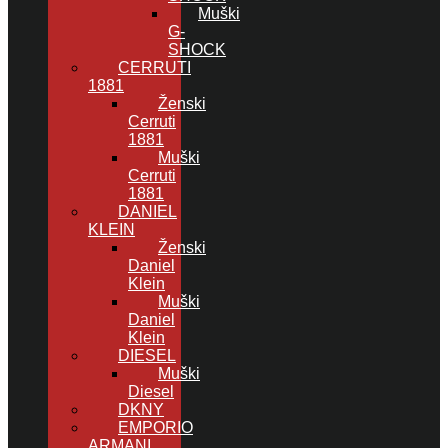
Muški
G-
SHOCK
CERRUTI
1881
Ženski
Cerruti
1881
Muški
Cerruti
1881
DANIEL
KLEIN
Ženski
Daniel
Klein
Muški
Daniel
Klein
DIESEL
Muški
Diesel
DKNY
EMPORIO
ARMANI