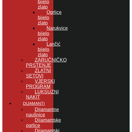
bijelo
zlato
Ogrlice
bijelo
zlato
Narukvice
bijelo
zlato
Lančić
bijelo
zlato
ZARUČNIČKO
PRSTENJE
ZLATNI
SETOVI
VJERSKI
PROGRAM
LUKSUZNI
NAKIT
DIJAMANTI
Dijamantne
naušnice
Dijamantske
ogrlice
Dijamantski