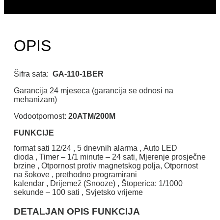
OPIS
Šifra sata:
GA-110-1BER
Garancija 24 mjeseca (garancija se odnosi na
mehanizam)
Vodootpornost:
20ATM/200M
FUNKCIJE
format sati 12/24
,
5 dnevnih alarma
,
Auto LED
dioda
,
Timer – 1/1 minute – 24 sati
,
Mjerenje prosječne
brzine
,
Otpornost protiv magnetskog polja
,
Otpornost
na šokove
,
prethodno programirani
kalendar
,
Drijemež (Snooze)
,
Štoperica: 1/1000
sekunde – 100 sati
,
Svjetsko vrijeme
DETALJAN OPIS FUNKCIJA