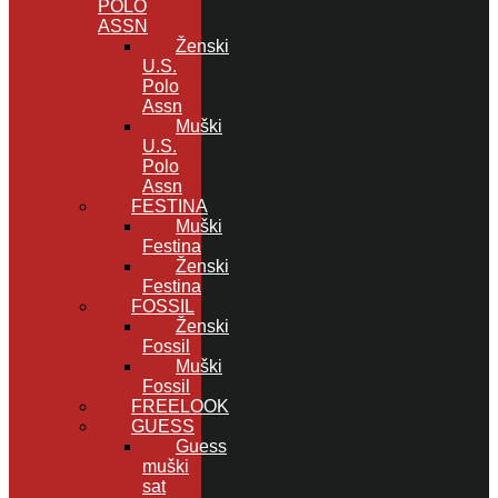
POLO
ASSN
Ženski
U.S.
Polo
Assn
Muški
U.S.
Polo
Assn
FESTINA
Muški
Festina
Ženski
Festina
FOSSIL
Ženski
Fossil
Muški
Fossil
FREELOOK
GUESS
Guess
muški
sat