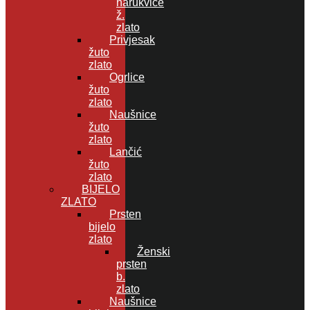
narukvice
ž.
zlato
Privjesak
žuto
zlato
Ogrlice
žuto
zlato
Naušnice
žuto
zlato
Lančić
žuto
zlato
BIJELO
ZLATO
Prsten
bijelo
zlato
Ženski
prsten
b.
zlato
Naušnice