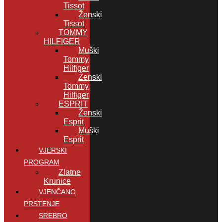
Tissot
Ženski
Tissot
TOMMY
HILFIGER
Muški
Tommy
Hilfiger
Ženski
Tommy
Hilfiger
ESPRIT
Ženski
Esprit
Muški
Esprit
VJERSKI
PROGRAM
Zlatne
Krunice
VJENČANO
PRSTENJE
SREBRO