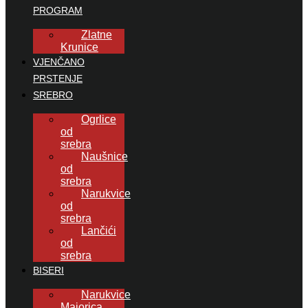
PROGRAM
Zlatne
Krunice
VJENČANO
PRSTENJE
SREBRO
Ogrlice
od
srebra
Naušnice
od
srebra
Narukvice
od
srebra
Lančići
od
srebra
BISERI
Narukvice
Majorica