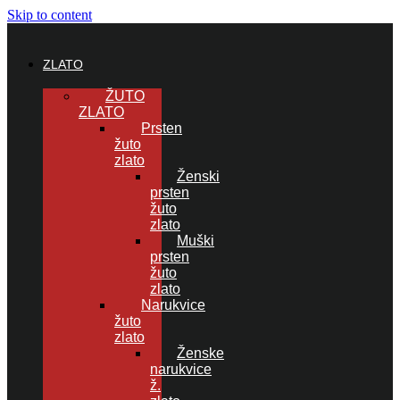
Skip to content
ZLATO
ŽUTO
ZLATO
Prsten
žuto
zlato
Ženski
prsten
žuto
zlato
Muški
prsten
žuto
zlato
Narukvice
žuto
zlato
Ženske
narukvice
ž.