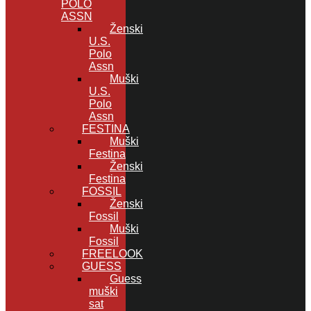
POLO
ASSN
Ženski
U.S.
Polo
Assn
Muški
U.S.
Polo
Assn
FESTINA
Muški
Festina
Ženski
Festina
FOSSIL
Ženski
Fossil
Muški
Fossil
FREELOOK
GUESS
Guess
muški
sat