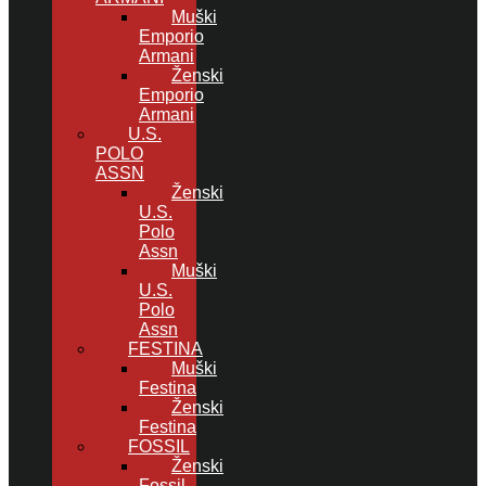
Muški
Emporio
Armani
Ženski
Emporio
Armani
U.S.
POLO
ASSN
Ženski
U.S.
Polo
Assn
Muški
U.S.
Polo
Assn
FESTINA
Muški
Festina
Ženski
Festina
FOSSIL
Ženski
Fossil