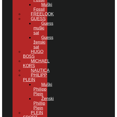
Muški
Fossil
FREELOOK
GUESS
Guess
muški
sat
Guess
ženski
sat
HUGO
BOSS
MICHAEL
KORS
NAUTICA
PHILIPP
PLEIN
Muški
Philipp
Plein
Ženski
Phillip
Plein
PLEIN