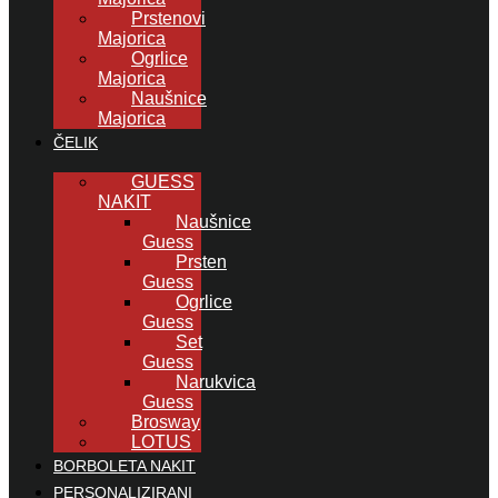
Prstenovi
Majorica
Ogrlice
Majorica
Naušnice
Majorica
ČELIK
GUESS
NAKIT
Naušnice
Guess
Prsten
Guess
Ogrlice
Guess
Set
Guess
Narukvica
Guess
Brosway
LOTUS
BORBOLETA NAKIT
PERSONALIZIRANI