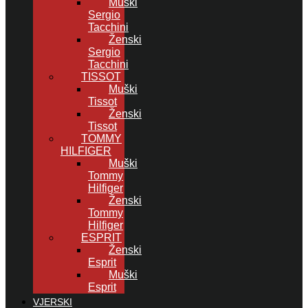
Muški
Sergio
Tacchini
Ženski
Sergio
Tacchini
TISSOT
Muški
Tissot
Ženski
Tissot
TOMMY
HILFIGER
Muški
Tommy
Hilfiger
Ženski
Tommy
Hilfiger
ESPRIT
Ženski
Esprit
Muški
Esprit
VJERSKI