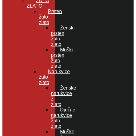
ŽUTO
ZLATO
Prsten
žuto
zlato
Ženski
prsten
žuto
zlato
Muški
prsten
žuto
zlato
Narukvice
žuto
zlato
Ženske
narukvice
ž.
zlato
Dječije
narukvice
žuto
zlato
Muške