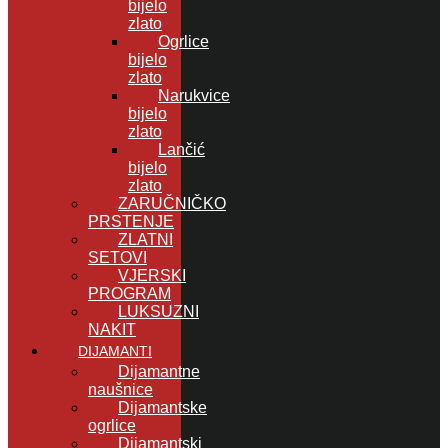
bijelo
zlato
Ogrlice
bijelo
zlato
Narukvice
bijelo
zlato
Lančić
bijelo
zlato
ZARUČNIČKO
PRSTENJE
ZLATNI
SETOVI
VJERSKI
PROGRAM
LUKSUZNI
NAKIT
DIJAMANTI
Dijamantne
naušnice
Dijamantske
ogrlice
Dijamantski