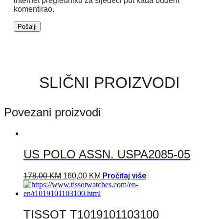
internet pregledniku za sljedeći put kada budem
komentirao.
SLIČNI PROIZVODI
Povezani proizvodi
US POLO ASSN. USPA2085-05
Pročitaj više
178,00
KM
160,00
KM
TISSOT T1019101103100