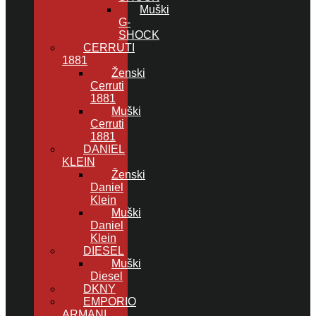
Muški
G-
SHOCK
CERRUTI
1881
Ženski
Cerruti
1881
Muški
Cerruti
1881
DANIEL
KLEIN
Ženski
Daniel
Klein
Muški
Daniel
Klein
DIESEL
Muški
Diesel
DKNY
EMPORIO
ARMANI