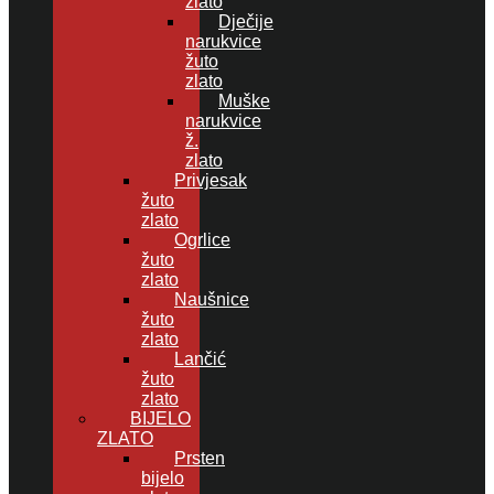
zlato
Dječije
narukvice
žuto
zlato
Muške
narukvice
ž.
zlato
Privjesak
žuto
zlato
Ogrlice
žuto
zlato
Naušnice
žuto
zlato
Lančić
žuto
zlato
BIJELO
ZLATO
Prsten
bijelo