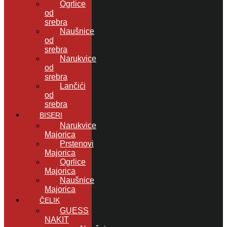
Ogrlice
od
srebra
Naušnice
od
srebra
Narukvice
od
srebra
Lančići
od
srebra
BISERI
Narukvice
Majorica
Prstenovi
Majorica
Ogrlice
Majorica
Naušnice
Majorica
ČELIK
GUESS
NAKIT