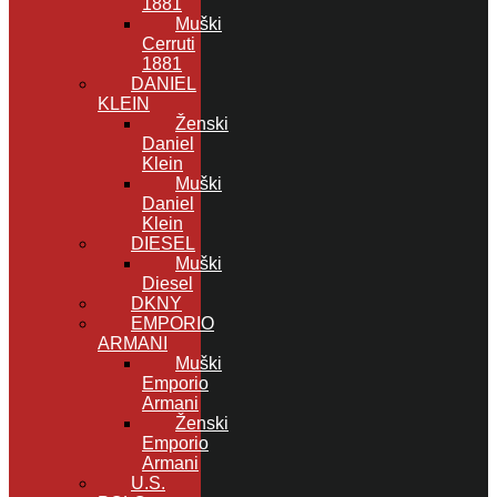
1881
Muški
Cerruti
1881
DANIEL
KLEIN
Ženski
Daniel
Klein
Muški
Daniel
Klein
DIESEL
Muški
Diesel
DKNY
EMPORIO
ARMANI
Muški
Emporio
Armani
Ženski
Emporio
Armani
U.S.