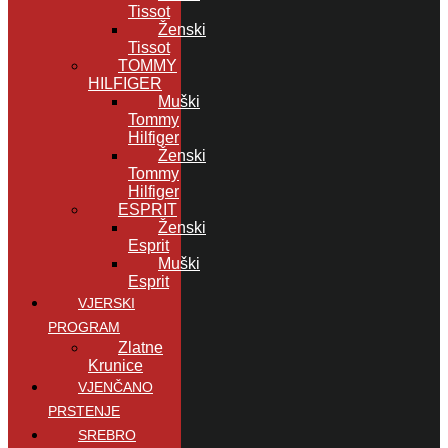
Tissot
Ženski
Tissot
TOMMY
HILFIGER
Muški
Tommy
Hilfiger
Ženski
Tommy
Hilfiger
ESPRIT
Ženski
Esprit
Muški
Esprit
VJERSKI
PROGRAM
Zlatne
Krunice
VJENČANO
PRSTENJE
SREBRO