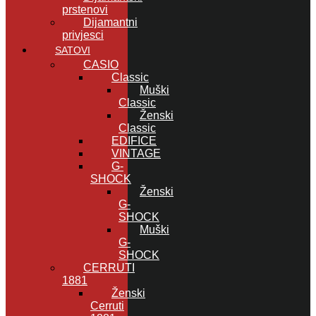
prstenovi
Dijamantni
privjesci
SATOVI
CASIO
Classic
Muški
Classic
Ženski
Classic
EDIFICE
VINTAGE
G-
SHOCK
Ženski
G-
SHOCK
Muški
G-
SHOCK
CERRUTI
1881
Ženski
Cerruti