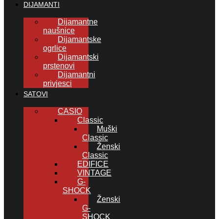
DIJAMANTI
Dijamantne
naušnice
Dijamantske
ogrlice
Dijamantski
prstenovi
Dijamantni
privjesci
SATOVI
CASIO
Classic
Muški
Classic
Ženski
Classic
EDIFICE
VINTAGE
G-
SHOCK
Ženski
G-
SHOCK