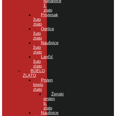
narukvice
ž.
zlato
Privjesak
žuto
zlato
Ogrlice
žuto
zlato
Naušnice
žuto
zlato
Lančić
žuto
zlato
BIJELO
ZLATO
Prsten
bijelo
zlato
Ženski
prsten
b.
zlato
Naušnice