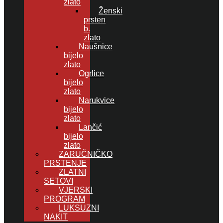
zlato
Ženski
prsten
b.
zlato
Naušnice
bijelo
zlato
Ogrlice
bijelo
zlato
Narukvice
bijelo
zlato
Lančić
bijelo
zlato
ZARUČNIČKO
PRSTENJE
ZLATNI
SETOVI
VJERSKI
PROGRAM
LUKSUZNI
NAKIT