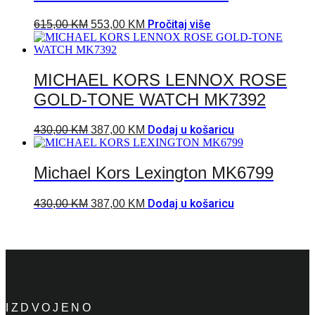
Pročitaj više
615,00
KM
553,00
KM
MICHAEL KORS LENNOX ROSE
GOLD-TONE WATCH MK7392
Dodaj u košaricu
430,00
KM
387,00
KM
Michael Kors Lexington MK6799
Dodaj u košaricu
430,00
KM
387,00
KM
IZDVOJENO