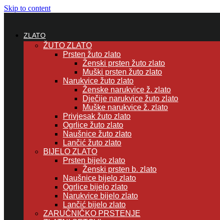
Skip to content
ZLATO
ŽUTO ZLATO
Prsten žuto zlato
Ženski prsten žuto zlato
Muški prsten žuto zlato
Narukvice žuto zlato
Ženske narukvice ž. zlato
Dječije narukvice žuto zlato
Muške narukvice ž. zlato
Privjesak žuto zlato
Ogrlice žuto zlato
Naušnice žuto zlato
Lančić žuto zlato
BIJELO ZLATO
Prsten bijelo zlato
Ženski prsten b. zlato
Naušnice bijelo zlato
Ogrlice bijelo zlato
Narukvice bijelo zlato
Lančić bijelo zlato
ZARUČNIČKO PRSTENJE