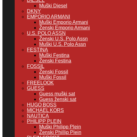
DIESEL
Muški Diesel
DKNY
EMPORIO ARMANI
Muški Emporio Armani
Ženski Emporio Armani
U.S. POLO ASSN
Ženski U.S. Polo Assn
Muški U.S. Polo Assn
FESTINA
Muški Festina
Ženski Festina
FOSSIL
Ženski Fossil
Muški Fossil
FREELOOK
GUESS
Guess muški sat
Guess ženski sat
HUGO BOSS
MICHAEL KORS
NAUTICA
PHILIPP PLEIN
Muški Philipp Plein
Ženski Phillip Plein