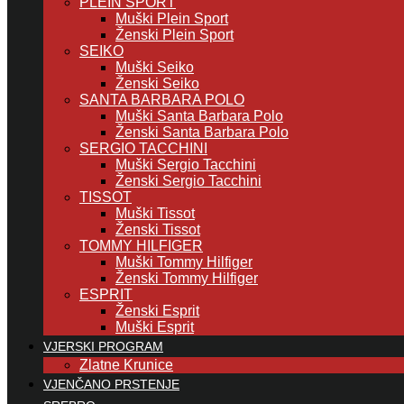
PLEIN SPORT
Muški Plein Sport
Ženski Plein Sport
SEIKO
Muški Seiko
Ženski Seiko
SANTA BARBARA POLO
Muški Santa Barbara Polo
Ženski Santa Barbara Polo
SERGIO TACCHINI
Muški Sergio Tacchini
Ženski Sergio Tacchini
TISSOT
Muški Tissot
Ženski Tissot
TOMMY HILFIGER
Muški Tommy Hilfiger
Ženski Tommy Hilfiger
ESPRIT
Ženski Esprit
Muški Esprit
VJERSKI PROGRAM
Zlatne Krunice
VJENČANO PRSTENJE