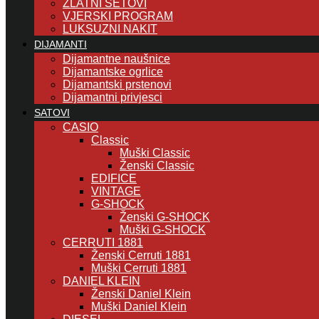
ZLATNI SETOVI
VJERSKI PROGRAM
LUKSUZNI NAKIT
DIJAMANTI
Dijamantne naušnice
Dijamantske ogrlice
Dijamantski prstenovi
Dijamantni privjesci
SATOVI
CASIO
Classic
Muški Classic
Ženski Classic
EDIFICE
VINTAGE
G-SHOCK
Ženski G-SHOCK
Muški G-SHOCK
CERRUTI 1881
Ženski Cerruti 1881
Muški Cerruti 1881
DANIEL KLEIN
Ženski Daniel Klein
Muški Daniel Klein