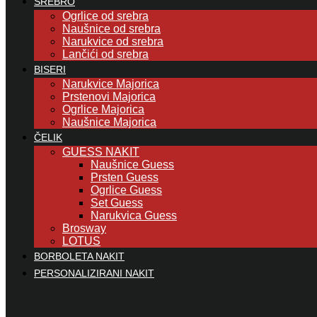
SREBRO
Ogrlice od srebra
Naušnice od srebra
Narukvice od srebra
Lančići od srebra
BISERI
Narukvice Majorica
Prstenovi Majorica
Ogrlice Majorica
Naušnice Majorica
ČELIK
GUESS NAKIT
Naušnice Guess
Prsten Guess
Ogrlice Guess
Set Guess
Narukvica Guess
Brosway
LOTUS
BORBOLETA NAKIT
PERSONALIZIRANI NAKIT