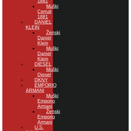
1881
Muški
Cerruti
1881
DANIEL
KLEIN
Ženski
Daniel
Klein
Muški
Daniel
Klein
DIESEL
Muški
Diesel
DKNY
EMPORIO
ARMANI
Muški
Emporio
Armani
Ženski
Emporio
Armani
U.S.