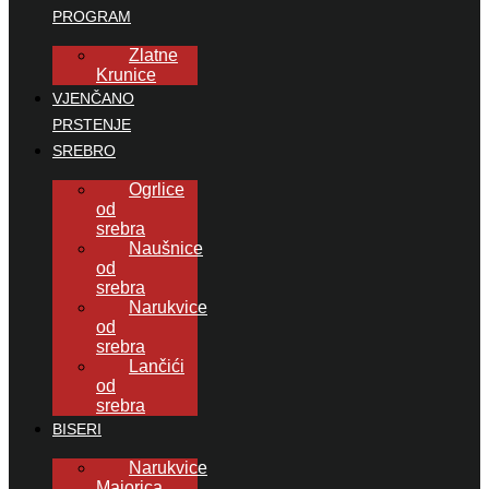
PROGRAM
Zlatne
Krunice
VJENČANO
PRSTENJE
SREBRO
Ogrlice
od
srebra
Naušnice
od
srebra
Narukvice
od
srebra
Lančići
od
srebra
BISERI
Narukvice
Majorica