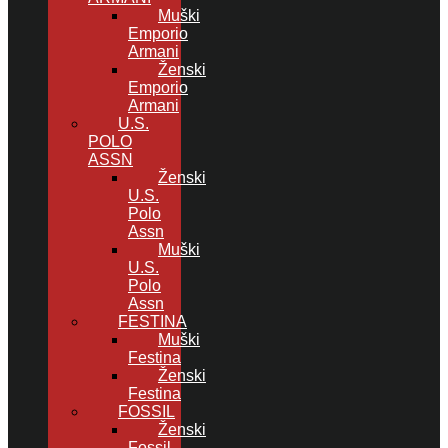
Muški
Emporio
Armani
Ženski
Emporio
Armani
U.S.
POLO
ASSN
Ženski
U.S.
Polo
Assn
Muški
U.S.
Polo
Assn
FESTINA
Muški
Festina
Ženski
Festina
FOSSIL
Ženski
Fossil