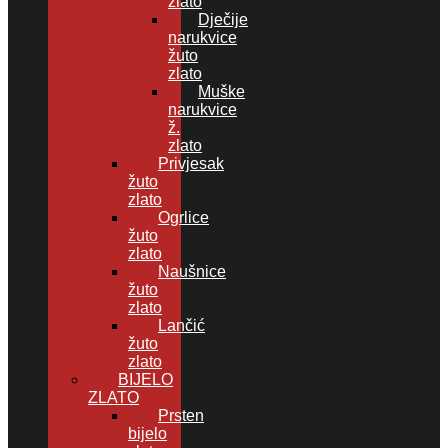
zlato
Dječije
narukvice
žuto
zlato
Muške
narukvice
ž.
zlato
Privjesak
žuto
zlato
Ogrlice
žuto
zlato
Naušnice
žuto
zlato
Lančić
žuto
zlato
BIJELO
ZLATO
Prsten
bijelo