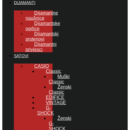
DIJAMANTI
Dijamantne
naušnice
Dijamantske
ogrlice
Dijamantski
prstenovi
Dijamantni
privjesci
SATOVI
CASIO
Classic
Muški
Classic
Ženski
Classic
EDIFICE
VINTAGE
G-
SHOCK
Ženski
G-
SHOCK