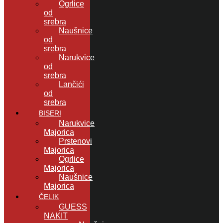
Ogrlice
od
srebra
Naušnice
od
srebra
Narukvice
od
srebra
Lančići
od
srebra
BISERI
Narukvice
Majorica
Prstenovi
Majorica
Ogrlice
Majorica
Naušnice
Majorica
ČELIK
GUESS
NAKIT