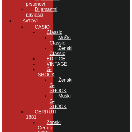
prstenovi
Dijamantni
privjesci
SATOVI
CASIO
Classic
Muški
Classic
Ženski
Classic
EDIFICE
VINTAGE
G-
SHOCK
Ženski
G-
SHOCK
Muški
G-
SHOCK
CERRUTI
1881
Ženski
Cerruti