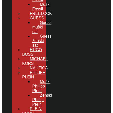
Muški
Fossil
FREELOOK
GUESS
Guess
muški
sat
Guess
ženski
sat
HUGO
BOSS
MICHAEL
KORS
NAUTICA
PHILIPP
PLEIN
Muški
Philipp
Plein
Ženski
Phillip
Plein
PLEIN