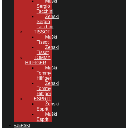
Muški
Sergio
Tacchini
Ženski
Sergio
Tacchini
TISSOT
Muški
Tissot
Ženski
Tissot
TOMMY
HILFIGER
Muški
Tommy
Hilfiger
Ženski
Tommy
Hilfiger
ESPRIT
Ženski
Esprit
Muški
Esprit
VJERSKI