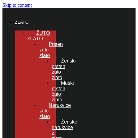
Skip to content
ZLATO
ŽUTO
ZLATO
Prsten
žuto
zlato
Ženski
prsten
žuto
zlato
Muški
prsten
žuto
zlato
Narukvice
žuto
zlato
Ženske
narukvice
ž.