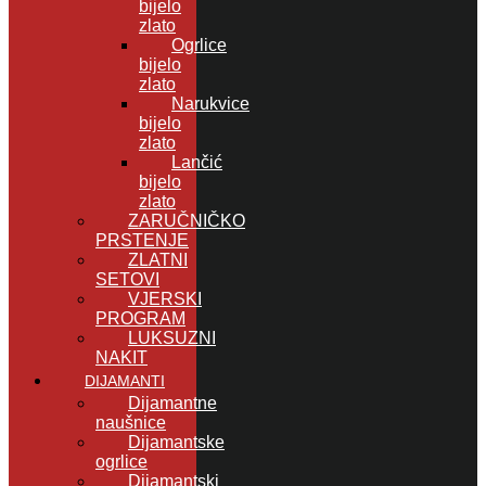
bijelo
zlato
Ogrlice
bijelo
zlato
Narukvice
bijelo
zlato
Lančić
bijelo
zlato
ZARUČNIČKO
PRSTENJE
ZLATNI
SETOVI
VJERSKI
PROGRAM
LUKSUZNI
NAKIT
DIJAMANTI
Dijamantne
naušnice
Dijamantske
ogrlice
Dijamantski