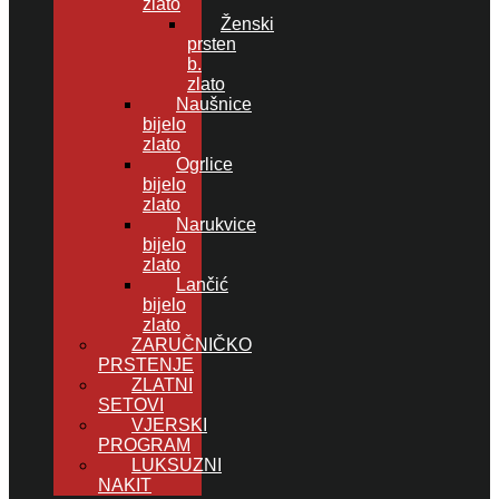
zlato
Ženski
prsten
b.
zlato
Naušnice
bijelo
zlato
Ogrlice
bijelo
zlato
Narukvice
bijelo
zlato
Lančić
bijelo
zlato
ZARUČNIČKO
PRSTENJE
ZLATNI
SETOVI
VJERSKI
PROGRAM
LUKSUZNI
NAKIT