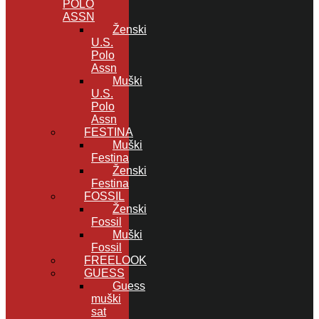
POLO
ASSN
Ženski
U.S.
Polo
Assn
Muški
U.S.
Polo
Assn
FESTINA
Muški
Festina
Ženski
Festina
FOSSIL
Ženski
Fossil
Muški
Fossil
FREELOOK
GUESS
Guess
muški
sat