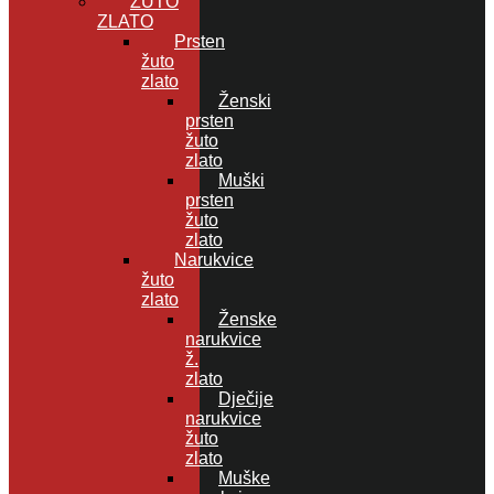
ŽUTO
ZLATO
Prsten
žuto
zlato
Ženski
prsten
žuto
zlato
Muški
prsten
žuto
zlato
Narukvice
žuto
zlato
Ženske
narukvice
ž.
zlato
Dječije
narukvice
žuto
zlato
Muške