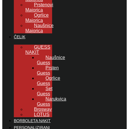
Prstenovi
Majorica
Ogrlice
Majorica
Naušnice
Majorica
ČELIK
GUESS
NAKIT
Naušnice
Guess
Prsten
Guess
Ogrlice
Guess
Set
Guess
Narukvica
Guess
Brosway
LOTUS
BORBOLETA NAKIT
PERSONALIZIRANI