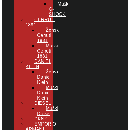
Muški
G-
SHOCK
CERRUTI
1881
Ženski
Cerruti
1881
Muški
Cerruti
1881
DANIEL
KLEIN
Ženski
Daniel
Klein
Muški
Daniel
Klein
DIESEL
Muški
Diesel
DKNY
EMPORIO
ARMANI