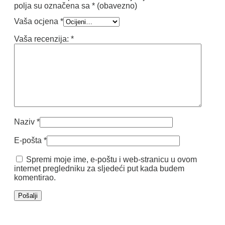
polja su označena sa
* (obavezno)
Vaša ocjena
*
Vaša recenzija:
*
Naziv
*
E-pošta
*
Spremi moje ime, e-poštu i web-stranicu u ovom
internet pregledniku za sljedeći put kada budem
komentirao.