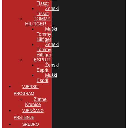
Tissot
Ženski
Tissot
TOMMY
HILFIGER
Muški
Tommy
Hilfiger
Ženski
Tommy
Hilfiger
ESPRIT
Ženski
Esprit
Muški
Esprit
VJERSKI
PROGRAM
Zlatne
Krunice
VJENČANO
PRSTENJE
SREBRO