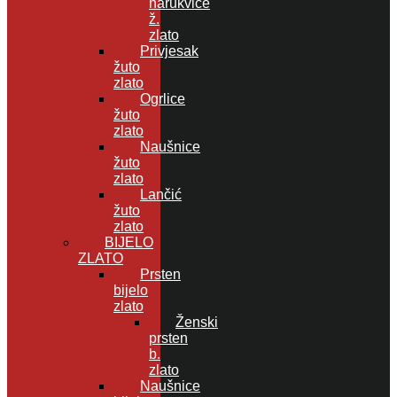
narukvice
ž.
zlato
Privjesak
žuto
zlato
Ogrlice
žuto
zlato
Naušnice
žuto
zlato
Lančić
žuto
zlato
BIJELO
ZLATO
Prsten
bijelo
zlato
Ženski
prsten
b.
zlato
Naušnice