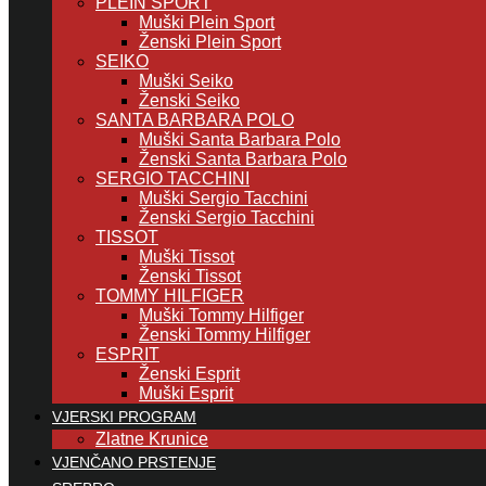
PLEIN SPORT
Muški Plein Sport
Ženski Plein Sport
SEIKO
Muški Seiko
Ženski Seiko
SANTA BARBARA POLO
Muški Santa Barbara Polo
Ženski Santa Barbara Polo
SERGIO TACCHINI
Muški Sergio Tacchini
Ženski Sergio Tacchini
TISSOT
Muški Tissot
Ženski Tissot
TOMMY HILFIGER
Muški Tommy Hilfiger
Ženski Tommy Hilfiger
ESPRIT
Ženski Esprit
Muški Esprit
VJERSKI PROGRAM
Zlatne Krunice
VJENČANO PRSTENJE