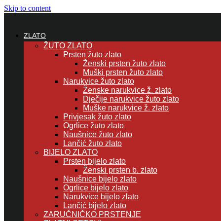
Skip to content
ZLATO
ŽUTO ZLATO
Prsten žuto zlato
Ženski prsten žuto zlato
Muški prsten žuto zlato
Narukvice žuto zlato
Ženske narukvice ž. zlato
Dječije narukvice žuto zlato
Muške narukvice ž. zlato
Privjesak žuto zlato
Ogrlice žuto zlato
Naušnice žuto zlato
Lančić žuto zlato
BIJELO ZLATO
Prsten bijelo zlato
Ženski prsten b. zlato
Naušnice bijelo zlato
Ogrlice bijelo zlato
Narukvice bijelo zlato
Lančić bijelo zlato
ZARUČNIČKO PRSTENJE