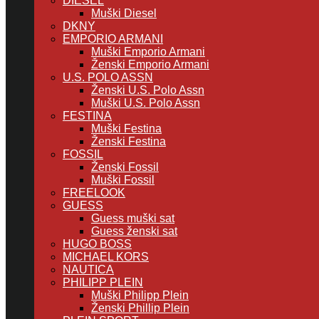
DIESEL
Muški Diesel
DKNY
EMPORIO ARMANI
Muški Emporio Armani
Ženski Emporio Armani
U.S. POLO ASSN
Ženski U.S. Polo Assn
Muški U.S. Polo Assn
FESTINA
Muški Festina
Ženski Festina
FOSSIL
Ženski Fossil
Muški Fossil
FREELOOK
GUESS
Guess muški sat
Guess ženski sat
HUGO BOSS
MICHAEL KORS
NAUTICA
PHILIPP PLEIN
Muški Philipp Plein
Ženski Phillip Plein