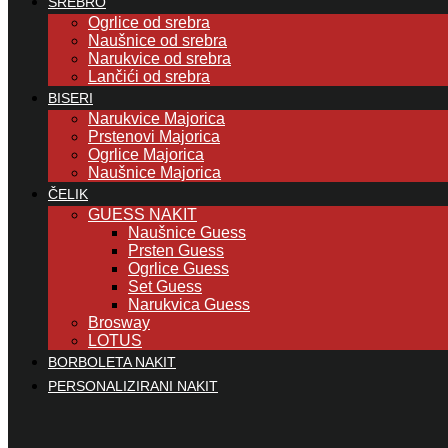
SREBRO
Ogrlice od srebra
Naušnice od srebra
Narukvice od srebra
Lančići od srebra
BISERI
Narukvice Majorica
Prstenovi Majorica
Ogrlice Majorica
Naušnice Majorica
ČELIK
GUESS NAKIT
Naušnice Guess
Prsten Guess
Ogrlice Guess
Set Guess
Narukvica Guess
Brosway
LOTUS
BORBOLETA NAKIT
PERSONALIZIRANI NAKIT