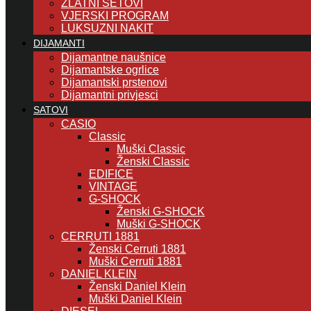
ZLATNI SETOVI
VJERSKI PROGRAM
LUKSUZNI NAKIT
DIJAMANTI
Dijamantne naušnice
Dijamantske ogrlice
Dijamantski prstenovi
Dijamantni privjesci
SATOVI
CASIO
Classic
Muški Classic
Ženski Classic
EDIFICE
VINTAGE
G-SHOCK
Ženski G-SHOCK
Muški G-SHOCK
CERRUTI 1881
Ženski Cerruti 1881
Muški Cerruti 1881
DANIEL KLEIN
Ženski Daniel Klein
Muški Daniel Klein