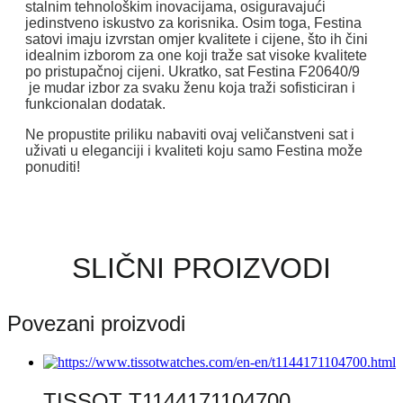
stalnim tehnološkim inovacijama, osiguravajući
jedinstveno iskustvo za korisnika. Osim toga, Festina
satovi imaju izvrstan omjer kvalitete i cijene, što ih čini
idealnim izborom za one koji traže sat visoke kvalitete
po pristupačnoj cijeni. Ukratko, sat Festina F20640/9
je mudar izbor za svaku ženu koja traži sofisticiran i
funkcionalan dodatak.
Ne propustite priliku nabaviti ovaj veličanstveni sat i
uživati ​​u eleganciji i kvaliteti koju samo Festina može
ponuditi!
SLIČNI PROIZVODI
Povezani proizvodi
TISSOT T1144171104700