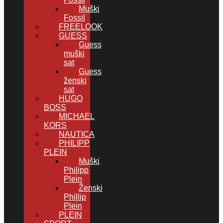
Muški
Fossil
FREELOOK
GUESS
Guess
muški
sat
Guess
ženski
sat
HUGO
BOSS
MICHAEL
KORS
NAUTICA
PHILIPP
PLEIN
Muški
Philipp
Plein
Ženski
Phillip
Plein
PLEIN