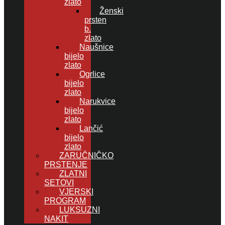
zlato
Ženski
prsten
b.
zlato
Naušnice
bijelo
zlato
Ogrlice
bijelo
zlato
Narukvice
bijelo
zlato
Lančić
bijelo
zlato
ZARUČNIČKO
PRSTENJE
ZLATNI
SETOVI
VJERSKI
PROGRAM
LUKSUZNI
NAKIT