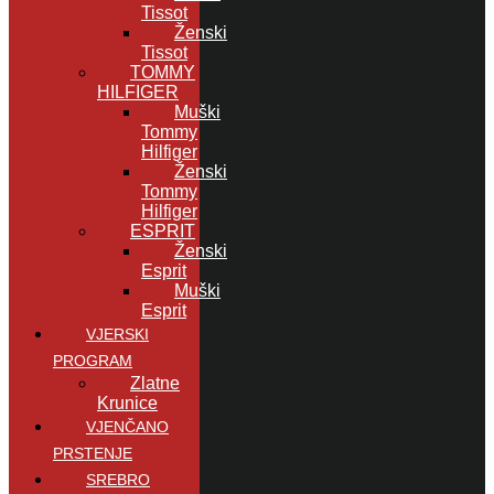
Tissot
Ženski
Tissot
TOMMY
HILFIGER
Muški
Tommy
Hilfiger
Ženski
Tommy
Hilfiger
ESPRIT
Ženski
Esprit
Muški
Esprit
VJERSKI
PROGRAM
Zlatne
Krunice
VJENČANO
PRSTENJE
SREBRO