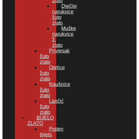
zlato
Dječije
narukvice
žuto
zlato
Muške
narukvice
ž.
zlato
Privjesak
žuto
zlato
Ogrlice
žuto
zlato
Naušnice
žuto
zlato
Lančić
žuto
zlato
BIJELO
ZLATO
Prsten
bijelo