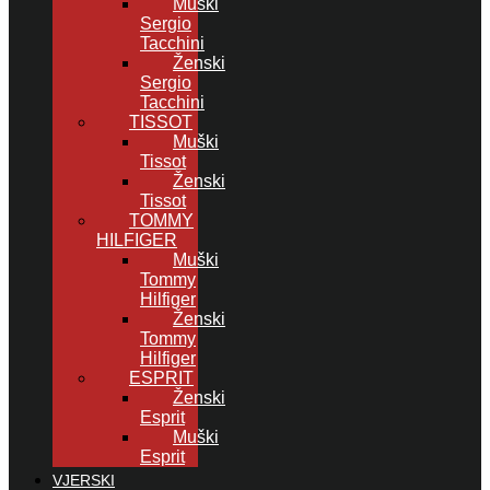
Muški
Sergio
Tacchini
Ženski
Sergio
Tacchini
TISSOT
Muški
Tissot
Ženski
Tissot
TOMMY
HILFIGER
Muški
Tommy
Hilfiger
Ženski
Tommy
Hilfiger
ESPRIT
Ženski
Esprit
Muški
Esprit
VJERSKI