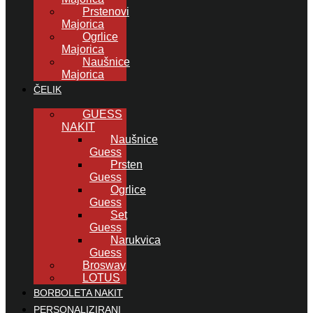
Prstenovi
Majorica
Ogrlice
Majorica
Naušnice
Majorica
ČELIK
GUESS
NAKIT
Naušnice
Guess
Prsten
Guess
Ogrlice
Guess
Set
Guess
Narukvica
Guess
Brosway
LOTUS
BORBOLETA NAKIT
PERSONALIZIRANI