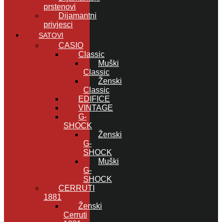
prstenovi
Dijamantni
privjesci
SATOVI
CASIO
Classic
Muški
Classic
Ženski
Classic
EDIFICE
VINTAGE
G-
SHOCK
Ženski
G-
SHOCK
Muški
G-
SHOCK
CERRUTI
1881
Ženski
Cerruti