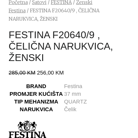
Početna
/
Satovi
/
FESTINA
/
Ženski
Festina
/ FESTINA F20640/9 , ČELIČNA
NARUKVICA, ŽENSKI
FESTINA F20640/9 ,
ČELIČNA NARUKVICA,
ŽENSKI
285,00
KM
256,00
KM
BRAND
Festina
PROMJER KUĆIŠTA
37 mm
TIP MEHANIZMA
QUARTZ
NARUKVICA
Čelik