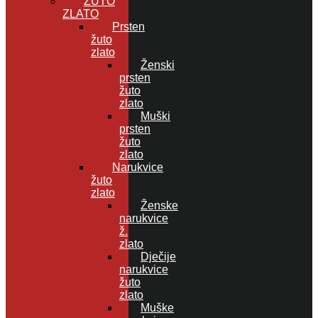
ŽUTO
ZLATO
Prsten
žuto
zlato
Ženski
prsten
žuto
zlato
Muški
prsten
žuto
zlato
Narukvice
žuto
zlato
Ženske
narukvice
ž.
zlato
Dječije
narukvice
žuto
zlato
Muške