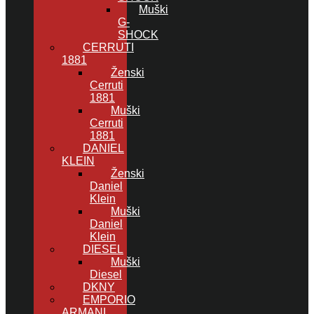
Muški
G-
SHOCK
CERRUTI
1881
Ženski
Cerruti
1881
Muški
Cerruti
1881
DANIEL
KLEIN
Ženski
Daniel
Klein
Muški
Daniel
Klein
DIESEL
Muški
Diesel
DKNY
EMPORIO
ARMANI