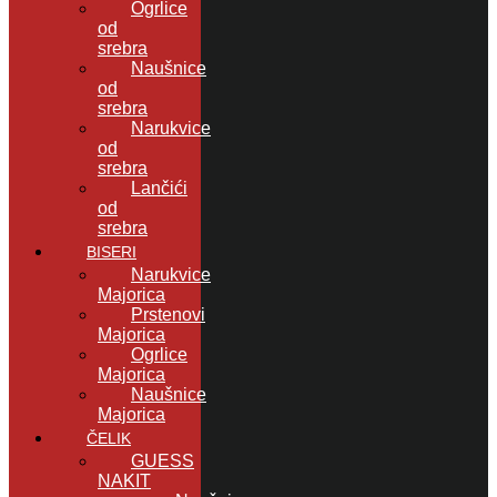
Ogrlice
od
srebra
Naušnice
od
srebra
Narukvice
od
srebra
Lančići
od
srebra
BISERI
Narukvice
Majorica
Prstenovi
Majorica
Ogrlice
Majorica
Naušnice
Majorica
ČELIK
GUESS
NAKIT