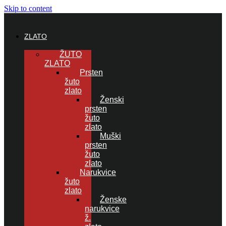
Skip to content
ZLATO
ŽUTO
ZLATO
Prsten
žuto
zlato
Ženski
prsten
žuto
zlato
Muški
prsten
žuto
zlato
Narukvice
žuto
zlato
Ženske
narukvice
ž.