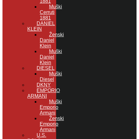
1881
Muški
Cerruti
1881
DANIEL
KLEIN
Ženski
Daniel
Klein
Muški
Daniel
Klein
DIESEL
Muški
Diesel
DKNY
EMPORIO
ARMANI
Muški
Emporio
Armani
Ženski
Emporio
Armani
U.S.