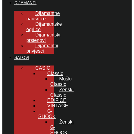
DIJAMANTI
Dijamantne
naušnice
Dijamantske
ogrlice
Dijamantski
prstenovi
Dijamantni
privjesci
SATOVI
CASIO
Classic
Muški
Classic
Ženski
Classic
EDIFICE
VINTAGE
G-
SHOCK
Ženski
G-
SHOCK