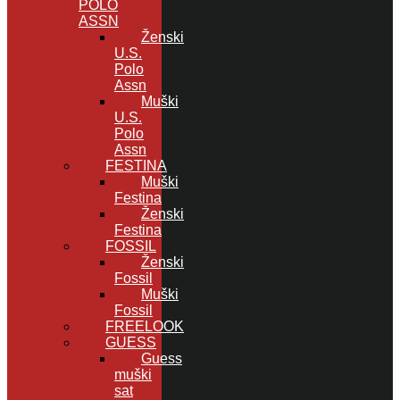
POLO
ASSN
Ženski
U.S.
Polo
Assn
Muški
U.S.
Polo
Assn
FESTINA
Muški
Festina
Ženski
Festina
FOSSIL
Ženski
Fossil
Muški
Fossil
FREELOOK
GUESS
Guess
muški
sat