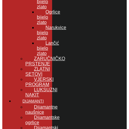
bijelo
zlato
Ogrlice
bijelo
zlato
Narukvice
bijelo
zlato
Lančić
bijelo
zlato
ZARUČNIČKO
PRSTENJE
ZLATNI
SETOVI
VJERSKI
PROGRAM
LUKSUZNI
NAKIT
DIJAMANTI
Dijamantne
naušnice
Dijamantske
ogrlice
Dijamantski