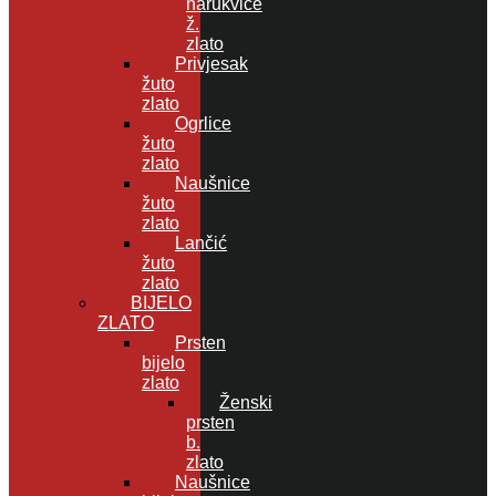
narukvice
ž.
zlato
Privjesak
žuto
zlato
Ogrlice
žuto
zlato
Naušnice
žuto
zlato
Lančić
žuto
zlato
BIJELO
ZLATO
Prsten
bijelo
zlato
Ženski
prsten
b.
zlato
Naušnice