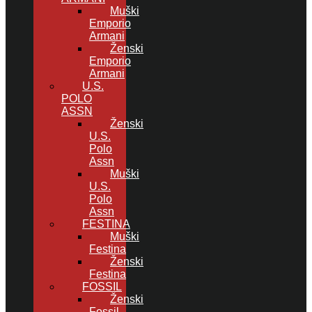
Muški
Emporio
Armani
Ženski
Emporio
Armani
U.S.
POLO
ASSN
Ženski
U.S.
Polo
Assn
Muški
U.S.
Polo
Assn
FESTINA
Muški
Festina
Ženski
Festina
FOSSIL
Ženski
Fossil