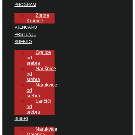
PROGRAM
Zlatne
Krunice
VJENČANO
PRSTENJE
SREBRO
Ogrlice
od
srebra
Naušnice
od
srebra
Narukvice
od
srebra
Lančići
od
srebra
BISERI
Narukvice
Majorica