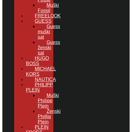
Muški
Fossil
FREELOOK
GUESS
Guess
muški
sat
Guess
ženski
sat
HUGO
BOSS
MICHAEL
KORS
NAUTICA
PHILIPP
PLEIN
Muški
Philipp
Plein
Ženski
Phillip
Plein
PLEIN