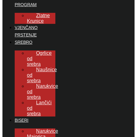
PROGRAM
Zlatne
Krunice
VJENČANO
PRSTENJE
SREBRO
Ogrlice
od
srebra
Naušnice
od
srebra
Narukvice
od
srebra
Lančići
od
srebra
BISERI
Narukvice
Majorica