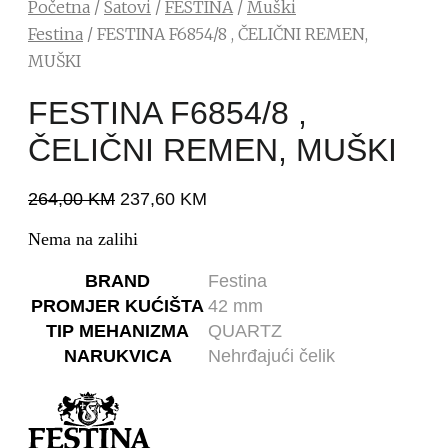
Početna
/
Satovi
/
FESTINA
/
Muški
Festina
/ FESTINA F6854/8 , ČELIČNI REMEN,
MUŠKI
FESTINA F6854/8 ,
ČELIČNI REMEN, MUŠKI
264,00
KM
237,60
KM
Nema na zalihi
BRAND
Festina
PROMJER KUĆIŠTA
42 mm
TIP MEHANIZMA
QUARTZ
NARUKVICA
Nehrđajući čelik