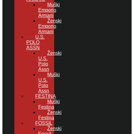
Muški
Emporio
Armani
Ženski
Emporio
Armani
U.S.
POLO
ASSN
Ženski
U.S.
Polo
Assn
Muški
U.S.
Polo
Assn
FESTINA
Muški
Festina
Ženski
Festina
FOSSIL
Ženski
Fossil