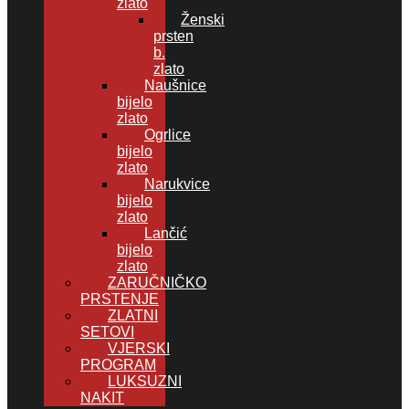
zlato
Ženski
prsten
b.
zlato
Naušnice
bijelo
zlato
Ogrlice
bijelo
zlato
Narukvice
bijelo
zlato
Lančić
bijelo
zlato
ZARUČNIČKO
PRSTENJE
ZLATNI
SETOVI
VJERSKI
PROGRAM
LUKSUZNI
NAKIT