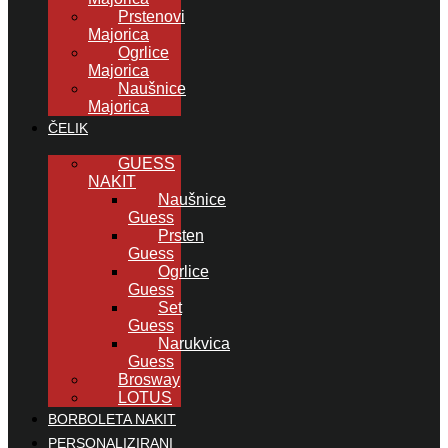
Prstenovi
Majorica
Ogrlice
Majorica
Naušnice
Majorica
ČELIK
GUESS
NAKIT
Naušnice
Guess
Prsten
Guess
Ogrlice
Guess
Set
Guess
Narukvica
Guess
Brosway
LOTUS
BORBOLETA NAKIT
PERSONALIZIRANI