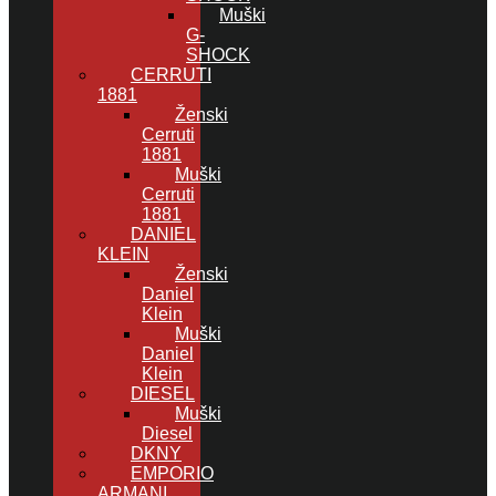
Muški
G-
SHOCK
CERRUTI
1881
Ženski
Cerruti
1881
Muški
Cerruti
1881
DANIEL
KLEIN
Ženski
Daniel
Klein
Muški
Daniel
Klein
DIESEL
Muški
Diesel
DKNY
EMPORIO
ARMANI