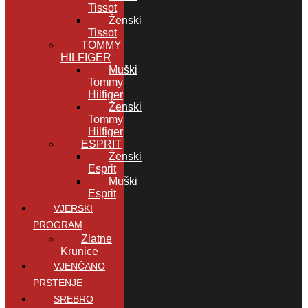
Tissot
Ženski
Tissot
TOMMY
HILFIGER
Muški
Tommy
Hilfiger
Ženski
Tommy
Hilfiger
ESPRIT
Ženski
Esprit
Muški
Esprit
VJERSKI
PROGRAM
Zlatne
Krunice
VJENČANO
PRSTENJE
SREBRO