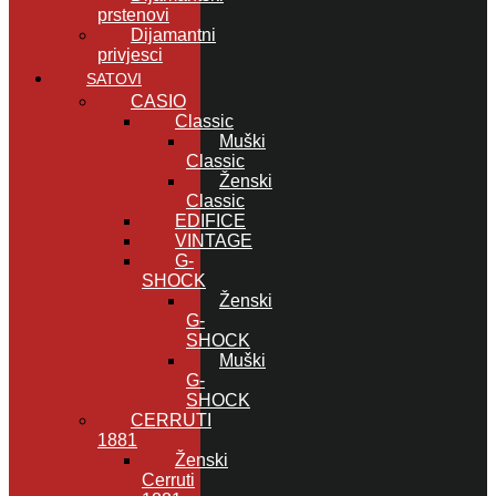
prstenovi
Dijamantni
privjesci
SATOVI
CASIO
Classic
Muški
Classic
Ženski
Classic
EDIFICE
VINTAGE
G-
SHOCK
Ženski
G-
SHOCK
Muški
G-
SHOCK
CERRUTI
1881
Ženski
Cerruti