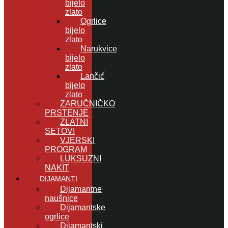
bijelo
zlato
Ogrlice
bijelo
zlato
Narukvice
bijelo
zlato
Lančić
bijelo
zlato
ZARUČNIČKO
PRSTENJE
ZLATNI
SETOVI
VJERSKI
PROGRAM
LUKSUZNI
NAKIT
DIJAMANTI
Dijamantne
naušnice
Dijamantske
ogrlice
Dijamantski