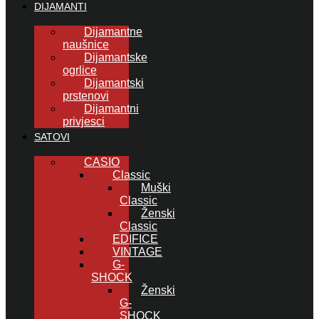
DIJAMANTI
Dijamantne
naušnice
Dijamantske
ogrlice
Dijamantski
prstenovi
Dijamantni
privjesci
SATOVI
CASIO
Classic
Muški
Classic
Ženski
Classic
EDIFICE
VINTAGE
G-
SHOCK
Ženski
G-
SHOCK