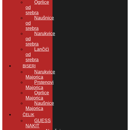
Ogrlice
od
srebra
Naušnice
od
srebra
Narukvice
od
srebra
Lančići
od
srebra
BISERI
Narukvice
Majorica
Prstenovi
Majorica
Ogrlice
Majorica
Naušnice
Majorica
ČELIK
GUESS
NAKIT