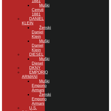
1881
Muški
Cerruti
1881
DANIEL
KLEIN
Ženski
Daniel
Klein
Muški
Daniel
Klein
DIESEL
Muški
Diesel
DKNY
EMPORIO
ARMANI
Muški
Emporio
Armani
Ženski
Emporio
Armani
U.S.