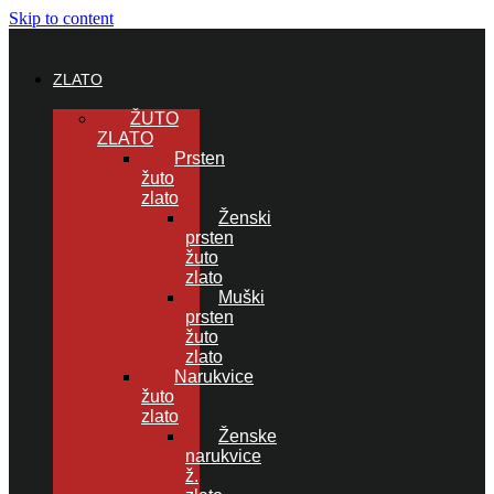
Skip to content
ZLATO
ŽUTO
ZLATO
Prsten
žuto
zlato
Ženski
prsten
žuto
zlato
Muški
prsten
žuto
zlato
Narukvice
žuto
zlato
Ženske
narukvice
ž.