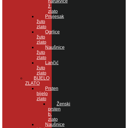
narukvice
ž.
zlato
Privjesak
žuto
zlato
Ogrlice
žuto
zlato
Naušnice
žuto
zlato
Lančić
žuto
zlato
BIJELO
ZLATO
Prsten
bijelo
zlato
Ženski
prsten
b.
zlato
Naušnice