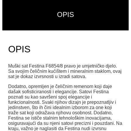
OPIS
OPIS
Muški sat Festina
F6854/8 pravo je umjetničko djelo.
Sa svojim čeličnim kućištem i mineralnim staklom, ovaj
sat je dokaz izvrsnosti u izradi satova.
Dodatno, opremljen je čeličnim remenom koji daje
dašak sofisticiranosti i elegancije. Satovi Festina
poznati su kao savršeni spoj elegancije i
funkcionalnosti. Svaki njihov dizajn je prepoznatljiv i
jedinstven, što ih čini idealnim izborom za one koji
traže sat koji odražava njihovu osobnost. Dodatno,
Festina se ističe stalnim tehnološkim inovacijama,
osiguravajući da su njeni satovi precizni i pouzdani. Na
kraju, važno je naglasiti da Festina nudi izvrsnu