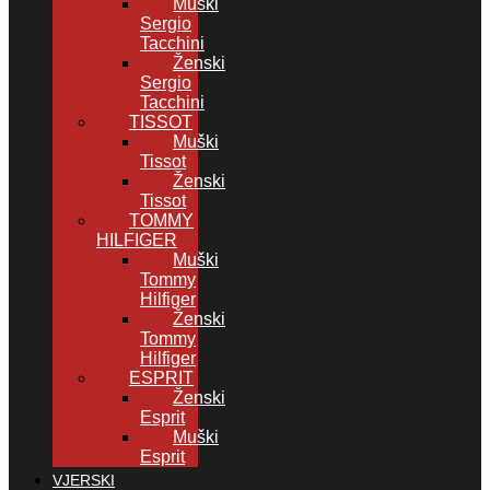
Muški
Sergio
Tacchini
Ženski
Sergio
Tacchini
TISSOT
Muški
Tissot
Ženski
Tissot
TOMMY
HILFIGER
Muški
Tommy
Hilfiger
Ženski
Tommy
Hilfiger
ESPRIT
Ženski
Esprit
Muški
Esprit
VJERSKI