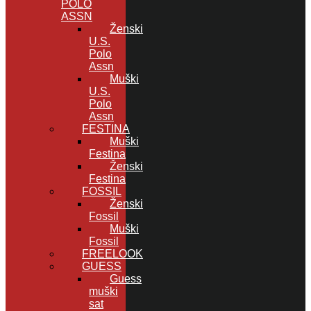
POLO
ASSN
Ženski
U.S.
Polo
Assn
Muški
U.S.
Polo
Assn
FESTINA
Muški
Festina
Ženski
Festina
FOSSIL
Ženski
Fossil
Muški
Fossil
FREELOOK
GUESS
Guess
muški
sat