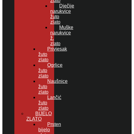
zlato
Dječije
narukvice
žuto
zlato
Muške
narukvice
ž.
zlato
Privjesak
žuto
zlato
Ogrlice
žuto
zlato
Naušnice
žuto
zlato
Lančić
žuto
zlato
BIJELO
ZLATO
Prsten
bijelo