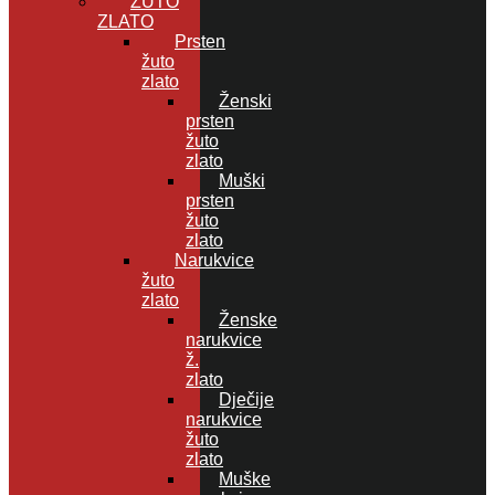
ŽUTO
ZLATO
Prsten
žuto
zlato
Ženski
prsten
žuto
zlato
Muški
prsten
žuto
zlato
Narukvice
žuto
zlato
Ženske
narukvice
ž.
zlato
Dječije
narukvice
žuto
zlato
Muške