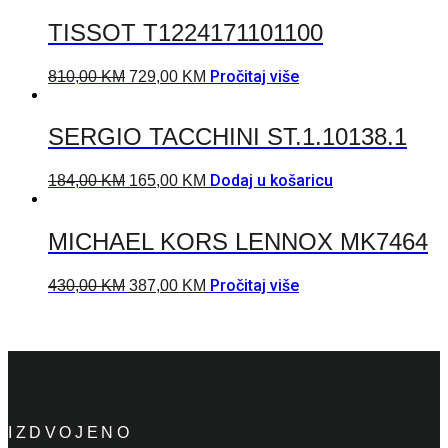
TISSOT T1224171101100
Pročitaj više
810,00
KM
729,00
KM
SERGIO TACCHINI ST.1.10138.1
Dodaj u košaricu
184,00
KM
165,00
KM
MICHAEL KORS LENNOX MK7464
Pročitaj više
430,00
KM
387,00
KM
IZDVOJENO