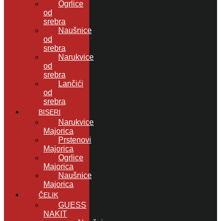
Ogrlice
od
srebra
Naušnice
od
srebra
Narukvice
od
srebra
Lančići
od
srebra
BISERI
Narukvice
Majorica
Prstenovi
Majorica
Ogrlice
Majorica
Naušnice
Majorica
ČELIK
GUESS
NAKIT