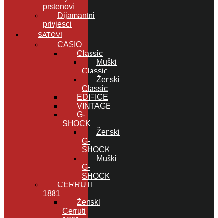
prstenovi
Dijamantni
privjesci
SATOVI
CASIO
Classic
Muški
Classic
Ženski
Classic
EDIFICE
VINTAGE
G-
SHOCK
Ženski
G-
SHOCK
Muški
G-
SHOCK
CERRUTI
1881
Ženski
Cerruti