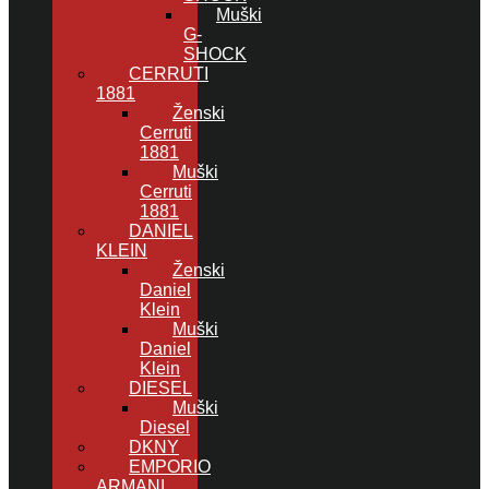
Muški
G-
SHOCK
CERRUTI
1881
Ženski
Cerruti
1881
Muški
Cerruti
1881
DANIEL
KLEIN
Ženski
Daniel
Klein
Muški
Daniel
Klein
DIESEL
Muški
Diesel
DKNY
EMPORIO
ARMANI