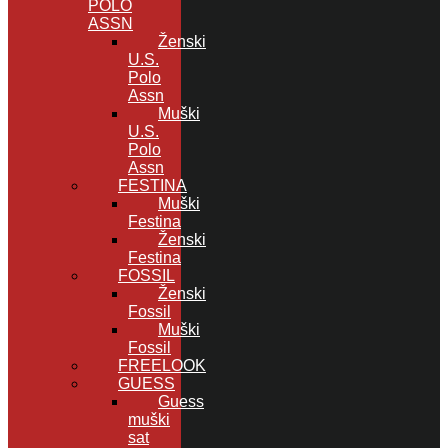
POLO
ASSN
Ženski
U.S.
Polo
Assn
Muški
U.S.
Polo
Assn
FESTINA
Muški
Festina
Ženski
Festina
FOSSIL
Ženski
Fossil
Muški
Fossil
FREELOOK
GUESS
Guess
muški
sat