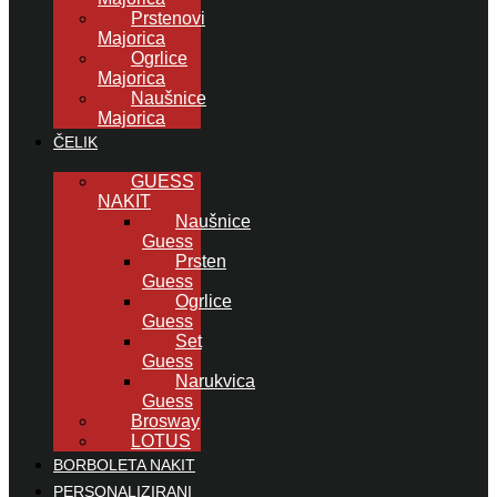
Prstenovi
Majorica
Ogrlice
Majorica
Naušnice
Majorica
ČELIK
GUESS
NAKIT
Naušnice
Guess
Prsten
Guess
Ogrlice
Guess
Set
Guess
Narukvica
Guess
Brosway
LOTUS
BORBOLETA NAKIT
PERSONALIZIRANI