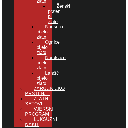
zlato
Ženski
prsten
b.
zlato
Naušnice
bijelo
zlato
Ogrlice
bijelo
zlato
Narukvice
bijelo
zlato
Lančić
bijelo
zlato
ZARUČNIČKO
PRSTENJE
ZLATNI
SETOVI
VJERSKI
PROGRAM
LUKSUZNI
NAKIT