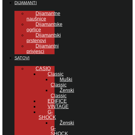
DIJAMANTI
Dijamantne
naušnice
Dijamantske
ogrlice
Dijamantski
prstenovi
Dijamantni
privjesci
SATOVI
CASIO
Classic
Muški
Classic
Ženski
Classic
EDIFICE
VINTAGE
G-
SHOCK
Ženski
G-
SHOCK