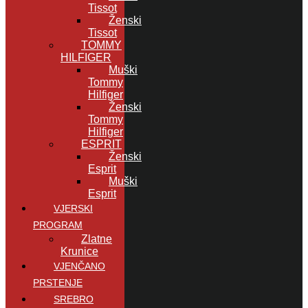
Tissot
Ženski
Tissot
TOMMY
HILFIGER
Muški
Tommy
Hilfiger
Ženski
Tommy
Hilfiger
ESPRIT
Ženski
Esprit
Muški
Esprit
VJERSKI
PROGRAM
Zlatne
Krunice
VJENČANO
PRSTENJE
SREBRO