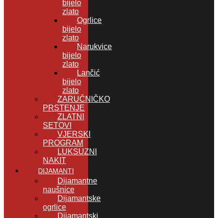
bijelo
zlato
Ogrlice
bijelo
zlato
Narukvice
bijelo
zlato
Lančić
bijelo
zlato
ZARUČNIČKO
PRSTENJE
ZLATNI
SETOVI
VJERSKI
PROGRAM
LUKSUZNI
NAKIT
DIJAMANTI
Dijamantne
naušnice
Dijamantske
ogrlice
Dijamantski