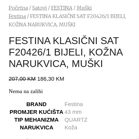
Početna
/
Satovi
/
FESTINA
/
Muški
Festina
/ FESTINA KLASIČNI SAT F20426/1 BIJELI,
KOŽNA NARUKVICA, MUŠKI
FESTINA KLASIČNI SAT
F20426/1 BIJELI, KOŽNA
NARUKVICA, MUŠKI
207,00
KM
186,30
KM
Nema na zalihi
BRAND
Festina
PROMJER KUĆIŠTA
43 mm
TIP MEHANIZMA
QUARTZ
NARUKVICA
Koža