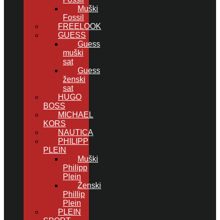
Muški
Fossil
FREELOOK
GUESS
Guess
muški
sat
Guess
ženski
sat
HUGO
BOSS
MICHAEL
KORS
NAUTICA
PHILIPP
PLEIN
Muški
Philipp
Plein
Ženski
Phillip
Plein
PLEIN