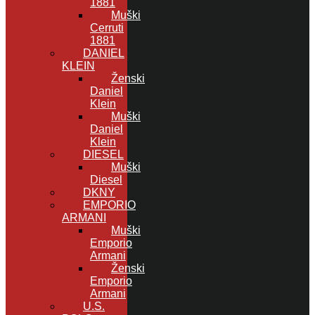
1881
Muški
Cerruti
1881
DANIEL
KLEIN
Ženski
Daniel
Klein
Muški
Daniel
Klein
DIESEL
Muški
Diesel
DKNY
EMPORIO
ARMANI
Muški
Emporio
Armani
Ženski
Emporio
Armani
U.S.