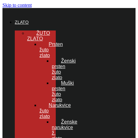
Skip to content
ZLATO
ŽUTO
ZLATO
Prsten
žuto
zlato
Ženski
prsten
žuto
zlato
Muški
prsten
žuto
zlato
Narukvice
žuto
zlato
Ženske
narukvice
ž.