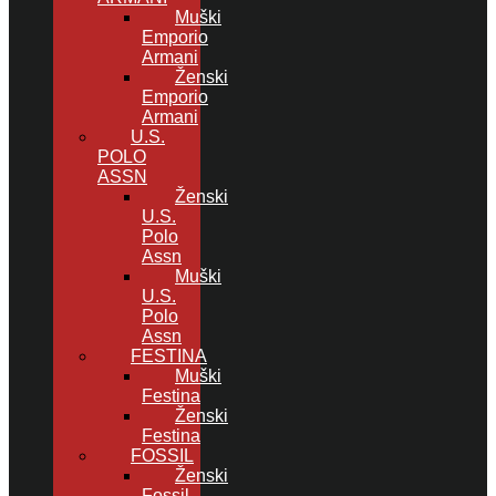
Muški
Emporio
Armani
Ženski
Emporio
Armani
U.S.
POLO
ASSN
Ženski
U.S.
Polo
Assn
Muški
U.S.
Polo
Assn
FESTINA
Muški
Festina
Ženski
Festina
FOSSIL
Ženski
Fossil