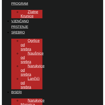
PROGRAM
Zlatne
Krunice
VJENČANO
PRSTENJE
SREBRO
Ogrlice
od
srebra
Naušnice
od
srebra
Narukvice
od
srebra
Lančići
od
srebra
BISERI
Narukvice
Majorica