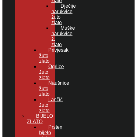
zlato
Dječije
narukvice
žuto
zlato
Muške
narukvice
ž.
zlato
Privjesak
žuto
zlato
Ogrlice
žuto
zlato
Naušnice
žuto
zlato
Lančić
žuto
zlato
BIJELO
ZLATO
Prsten
bijelo