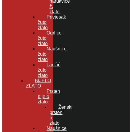
narukvice
ž.
zlato
Privjesak
žuto
zlato
Ogrlice
žuto
zlato
Naušnice
žuto
zlato
Lančić
žuto
zlato
BIJELO
ZLATO
Prsten
bijelo
zlato
Ženski
prsten
b.
zlato
Naušnice