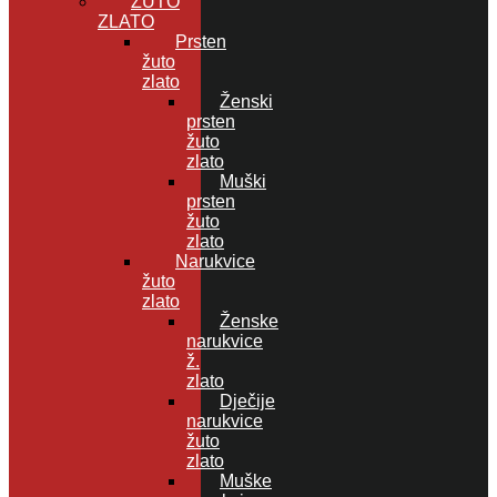
ŽUTO
ZLATO
Prsten
žuto
zlato
Ženski
prsten
žuto
zlato
Muški
prsten
žuto
zlato
Narukvice
žuto
zlato
Ženske
narukvice
ž.
zlato
Dječije
narukvice
žuto
zlato
Muške