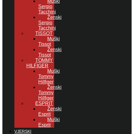
Muški
Sergio
Tacchini
Ženski
Sergio
Tacchini
TISSOT
Muški
Tissot
Ženski
Tissot
TOMMY
HILFIGER
Muški
Tommy
Hilfiger
Ženski
Tommy
Hilfiger
ESPRIT
Ženski
Esprit
Muški
Esprit
VJERSKI