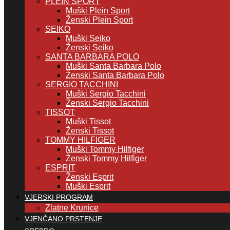
PLEIN SPORT
Muški Plein Sport
Ženski Plein Sport
SEIKO
Muški Seiko
Ženski Seiko
SANTA BARBARA POLO
Muški Santa Barbara Polo
Ženski Santa Barbara Polo
SERGIO TACCHINI
Muški Sergio Tacchini
Ženski Sergio Tacchini
TISSOT
Muški Tissot
Ženski Tissot
TOMMY HILFIGER
Muški Tommy Hilfiger
Ženski Tommy Hilfiger
ESPRIT
Ženski Esprit
Muški Esprit
VJERSKI PROGRAM
Zlatne Krunice
VJENČANO PRSTENJE