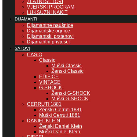
ZLATNI SETOVI
VJERSKI PROGRAM
LUKSUZNI NAKIT
DIJAMANTI
Dijamantne naušnice
Dijamantske ogrlice
Dijamantski prstenovi
Dijamantni privjesci
SATOVI
CASIO
Classic
Muški Classic
Ženski Classic
EDIFICE
VINTAGE
G-SHOCK
Ženski G-SHOCK
Muški G-SHOCK
CERRUTI 1881
Ženski Cerruti 1881
Muški Cerruti 1881
DANIEL KLEIN
Ženski Daniel Klein
Muški Daniel Klein