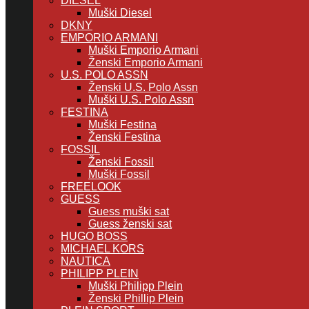
DIESEL
Muški Diesel
DKNY
EMPORIO ARMANI
Muški Emporio Armani
Ženski Emporio Armani
U.S. POLO ASSN
Ženski U.S. Polo Assn
Muški U.S. Polo Assn
FESTINA
Muški Festina
Ženski Festina
FOSSIL
Ženski Fossil
Muški Fossil
FREELOOK
GUESS
Guess muški sat
Guess ženski sat
HUGO BOSS
MICHAEL KORS
NAUTICA
PHILIPP PLEIN
Muški Philipp Plein
Ženski Phillip Plein