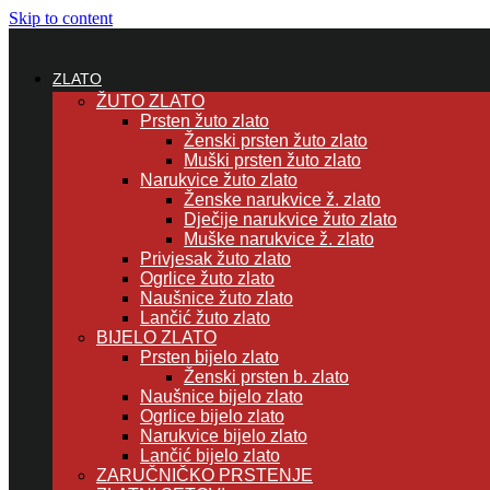
Skip to content
ZLATO
ŽUTO ZLATO
Prsten žuto zlato
Ženski prsten žuto zlato
Muški prsten žuto zlato
Narukvice žuto zlato
Ženske narukvice ž. zlato
Dječije narukvice žuto zlato
Muške narukvice ž. zlato
Privjesak žuto zlato
Ogrlice žuto zlato
Naušnice žuto zlato
Lančić žuto zlato
BIJELO ZLATO
Prsten bijelo zlato
Ženski prsten b. zlato
Naušnice bijelo zlato
Ogrlice bijelo zlato
Narukvice bijelo zlato
Lančić bijelo zlato
ZARUČNIČKO PRSTENJE