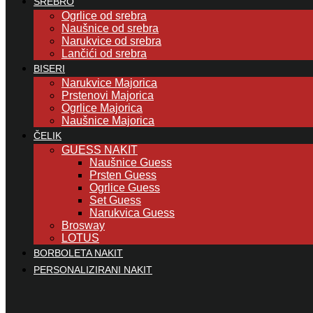
SREBRO
Ogrlice od srebra
Naušnice od srebra
Narukvice od srebra
Lančići od srebra
BISERI
Narukvice Majorica
Prstenovi Majorica
Ogrlice Majorica
Naušnice Majorica
ČELIK
GUESS NAKIT
Naušnice Guess
Prsten Guess
Ogrlice Guess
Set Guess
Narukvica Guess
Brosway
LOTUS
BORBOLETA NAKIT
PERSONALIZIRANI NAKIT