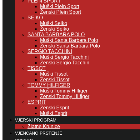
PLEIN SPORT
Muški Plein Sport
Ženski Plein Sport
SEIKO
Muški Seiko
Ženski Seiko
SANTA BARBARA POLO
Muški Santa Barbara Polo
Ženski Santa Barbara Polo
SERGIO TACCHINI
Muški Sergio Tacchini
Ženski Sergio Tacchini
TISSOT
Muški Tissot
Ženski Tissot
TOMMY HILFIGER
Muški Tommy Hilfiger
Ženski Tommy Hilfiger
ESPRIT
Ženski Esprit
Muški Esprit
VJERSKI PROGRAM
Zlatne Krunice
VJENČANO PRSTENJE