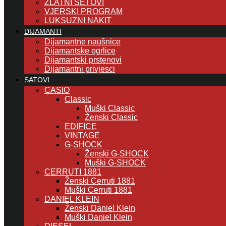
ZLATNI SETOVI
VJERSKI PROGRAM
LUKSUZNI NAKIT
DIJAMANTI
Dijamantne naušnice
Dijamantske ogrlice
Dijamantski prstenovi
Dijamantni privjesci
SATOVI
CASIO
Classic
Muški Classic
Ženski Classic
EDIFICE
VINTAGE
G-SHOCK
Ženski G-SHOCK
Muški G-SHOCK
CERRUTI 1881
Ženski Cerruti 1881
Muški Cerruti 1881
DANIEL KLEIN
Ženski Daniel Klein
Muški Daniel Klein