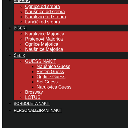
SREBRO
Ogrlice od srebra
Naušnice od srebra
Narukvice od srebra
Lančići od srebra
BISERI
Narukvice Majorica
Prstenovi Majorica
Ogrlice Majorica
Naušnice Majorica
ČELIK
GUESS NAKIT
Naušnice Guess
Prsten Guess
Ogrlice Guess
Set Guess
Narukvica Guess
Brosway
LOTUS
BORBOLETA NAKIT
PERSONALIZIRANI NAKIT