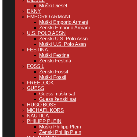
DIESEL
Muški Diesel
DKNY
EMPORIO ARMANI
Muški Emporio Armani
Ženski Emporio Armani
U.S. POLO ASSN
Ženski U.S. Polo Assn
Muški U.S. Polo Assn
FESTINA
Muški Festina
Ženski Festina
FOSSIL
Ženski Fossil
Muški Fossil
FREELOOK
GUESS
Guess muški sat
Guess ženski sat
HUGO BOSS
MICHAEL KORS
NAUTICA
PHILIPP PLEIN
Muški Philipp Plein
Ženski Phillip Plein