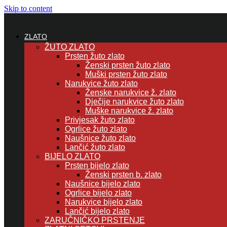
Skip to content
ZLATO
ŽUTO ZLATO
Prsten žuto zlato
Ženski prsten žuto zlato
Muški prsten žuto zlato
Narukvice žuto zlato
Ženske narukvice ž. zlato
Dječije narukvice žuto zlato
Muške narukvice ž. zlato
Privjesak žuto zlato
Ogrlice žuto zlato
Naušnice žuto zlato
Lančić žuto zlato
BIJELO ZLATO
Prsten bijelo zlato
Ženski prsten b. zlato
Naušnice bijelo zlato
Ogrlice bijelo zlato
Narukvice bijelo zlato
Lančić bijelo zlato
ZARUČNIČKO PRSTENJE