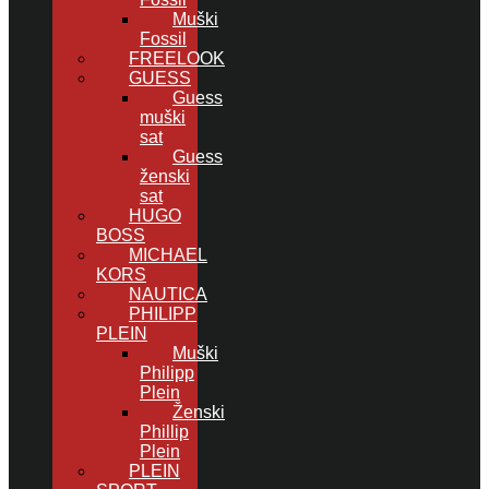
Muški
Fossil
FREELOOK
GUESS
Guess
muški
sat
Guess
ženski
sat
HUGO
BOSS
MICHAEL
KORS
NAUTICA
PHILIPP
PLEIN
Muški
Philipp
Plein
Ženski
Phillip
Plein
PLEIN