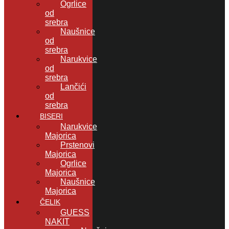
Ogrlice
od
srebra
Naušnice
od
srebra
Narukvice
od
srebra
Lančići
od
srebra
BISERI
Narukvice
Majorica
Prstenovi
Majorica
Ogrlice
Majorica
Naušnice
Majorica
ČELIK
GUESS
NAKIT