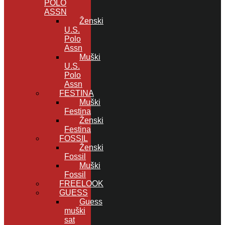
POLO
ASSN
Ženski
U.S.
Polo
Assn
Muški
U.S.
Polo
Assn
FESTINA
Muški
Festina
Ženski
Festina
FOSSIL
Ženski
Fossil
Muški
Fossil
FREELOOK
GUESS
Guess
muški
sat