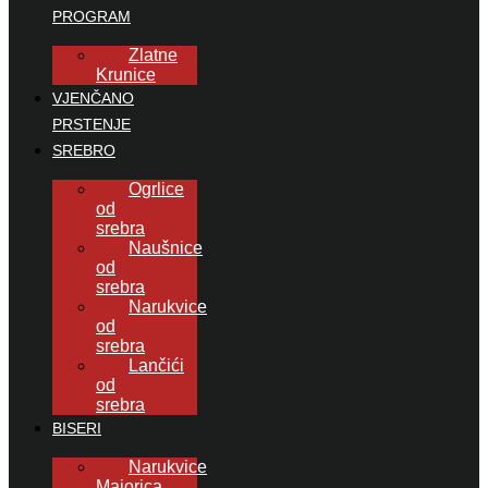
PROGRAM
Zlatne
Krunice
VJENČANO
PRSTENJE
SREBRO
Ogrlice
od
srebra
Naušnice
od
srebra
Narukvice
od
srebra
Lančići
od
srebra
BISERI
Narukvice
Majorica