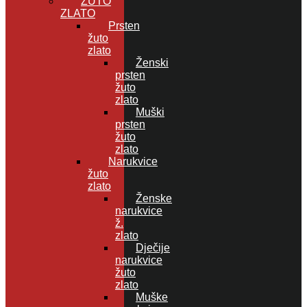
ŽUTO
ZLATO
Prsten
žuto
zlato
Ženski
prsten
žuto
zlato
Muški
prsten
žuto
zlato
Narukvice
žuto
zlato
Ženske
narukvice
ž.
zlato
Dječije
narukvice
žuto
zlato
Muške