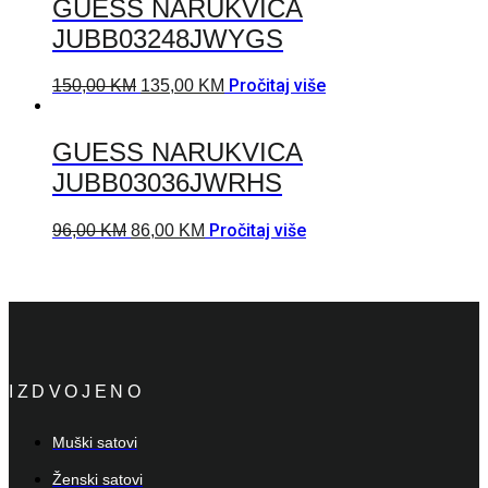
GUESS NARUKVICA
JUBB03248JWYGS
Pročitaj više
150,00
KM
135,00
KM
GUESS NARUKVICA
JUBB03036JWRHS
Pročitaj više
96,00
KM
86,00
KM
IZDVOJENO
Muški satovi
Ženski satovi