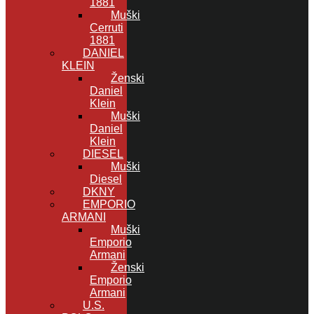
1881
Muški
Cerruti
1881
DANIEL
KLEIN
Ženski
Daniel
Klein
Muški
Daniel
Klein
DIESEL
Muški
Diesel
DKNY
EMPORIO
ARMANI
Muški
Emporio
Armani
Ženski
Emporio
Armani
U.S.