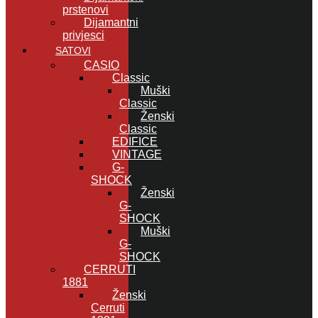
prstenovi
Dijamantni
privjesci
SATOVI
CASIO
Classic
Muški
Classic
Ženski
Classic
EDIFICE
VINTAGE
G-
SHOCK
Ženski
G-
SHOCK
Muški
G-
SHOCK
CERRUTI
1881
Ženski
Cerruti