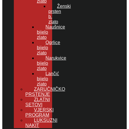
zlato
Ženski
prsten
b.
zlato
Naušnice
bijelo
zlato
Ogrlice
bijelo
zlato
Narukvice
bijelo
zlato
Lančić
bijelo
zlato
ZARUČNIČKO
PRSTENJE
ZLATNI
SETOVI
VJERSKI
PROGRAM
LUKSUZNI
NAKIT