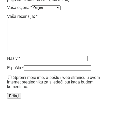
Vaša ocjena
*
Vaša recenzija:
*
Naziv
*
E-pošta
*
Spremi moje ime, e-poštu i web-stranicu u ovom
internet pregledniku za sljedeći put kada budem
komentirao.