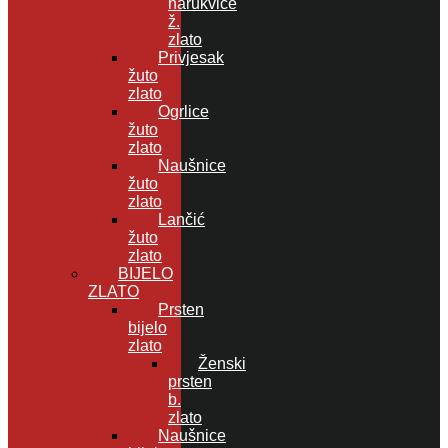
narukvice
ž.
zlato
Privjesak
žuto
zlato
Ogrlice
žuto
zlato
Naušnice
žuto
zlato
Lančić
žuto
zlato
BIJELO
ZLATO
Prsten
bijelo
zlato
Ženski
prsten
b.
zlato
Naušnice