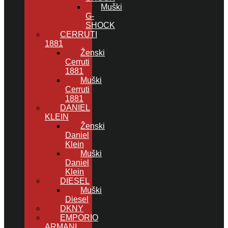
Muški
G-
SHOCK
CERRUTI
1881
Ženski
Cerruti
1881
Muški
Cerruti
1881
DANIEL
KLEIN
Ženski
Daniel
Klein
Muški
Daniel
Klein
DIESEL
Muški
Diesel
DKNY
EMPORIO
ARMANI