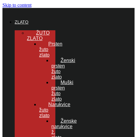
Skip to content
ZLATO
ŽUTO
ZLATO
Prsten
žuto
zlato
Ženski
prsten
žuto
zlato
Muški
prsten
žuto
zlato
Narukvice
žuto
zlato
Ženske
narukvice
ž.