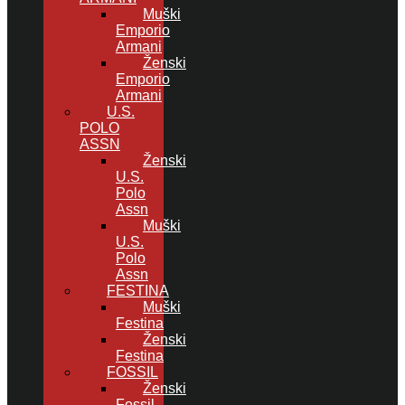
Muški
Emporio
Armani
Ženski
Emporio
Armani
U.S.
POLO
ASSN
Ženski
U.S.
Polo
Assn
Muški
U.S.
Polo
Assn
FESTINA
Muški
Festina
Ženski
Festina
FOSSIL
Ženski
Fossil