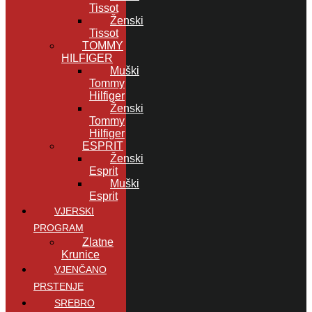
Tissot
Ženski
Tissot
TOMMY
HILFIGER
Muški
Tommy
Hilfiger
Ženski
Tommy
Hilfiger
ESPRIT
Ženski
Esprit
Muški
Esprit
VJERSKI
PROGRAM
Zlatne
Krunice
VJENČANO
PRSTENJE
SREBRO