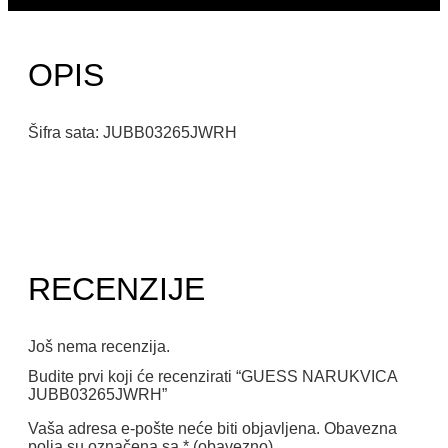
OPIS
Šifra sata: JUBB03265JWRH
RECENZIJE
Još nema recenzija.
Budite prvi koji će recenzirati “GUESS NARUKVICA
JUBB03265JWRH”
Vaša adresa e-pošte neće biti objavljena.
Obavezna
polja su označena sa
* (obavezno)