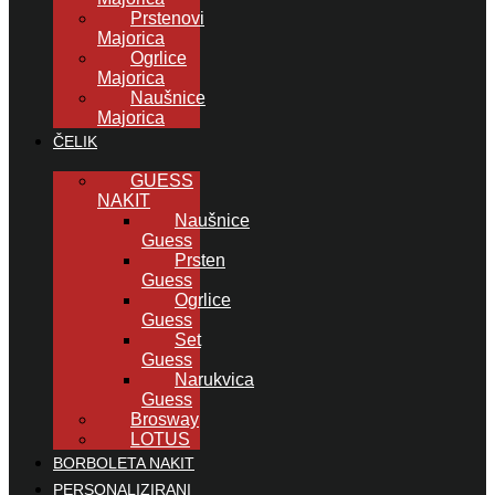
Prstenovi
Majorica
Ogrlice
Majorica
Naušnice
Majorica
ČELIK
GUESS
NAKIT
Naušnice
Guess
Prsten
Guess
Ogrlice
Guess
Set
Guess
Narukvica
Guess
Brosway
LOTUS
BORBOLETA NAKIT
PERSONALIZIRANI