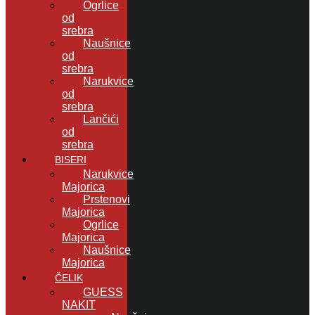
Ogrlice
od
srebra
Naušnice
od
srebra
Narukvice
od
srebra
Lančići
od
srebra
BISERI
Narukvice
Majorica
Prstenovi
Majorica
Ogrlice
Majorica
Naušnice
Majorica
ČELIK
GUESS
NAKIT