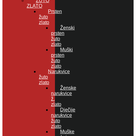
ŽUTO
ZLATO
Prsten
žuto
zlato
Ženski
prsten
žuto
zlato
Muški
prsten
žuto
zlato
Narukvice
žuto
zlato
Ženske
narukvice
ž.
zlato
Dječije
narukvice
žuto
zlato
Muške