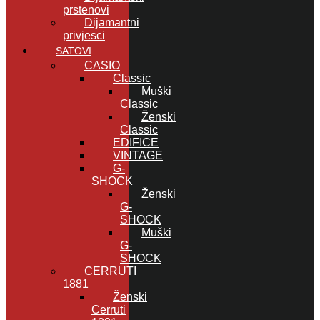
prstenovi
Dijamantni
privjesci
SATOVI
CASIO
Classic
Muški
Classic
Ženski
Classic
EDIFICE
VINTAGE
G-
SHOCK
Ženski
G-
SHOCK
Muški
G-
SHOCK
CERRUTI
1881
Ženski
Cerruti