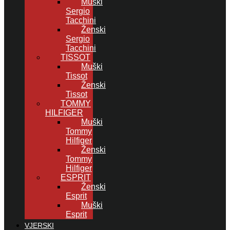
Muški
Sergio
Tacchini
Ženski
Sergio
Tacchini
TISSOT
Muški
Tissot
Ženski
Tissot
TOMMY
HILFIGER
Muški
Tommy
Hilfiger
Ženski
Tommy
Hilfiger
ESPRIT
Ženski
Esprit
Muški
Esprit
VJERSKI