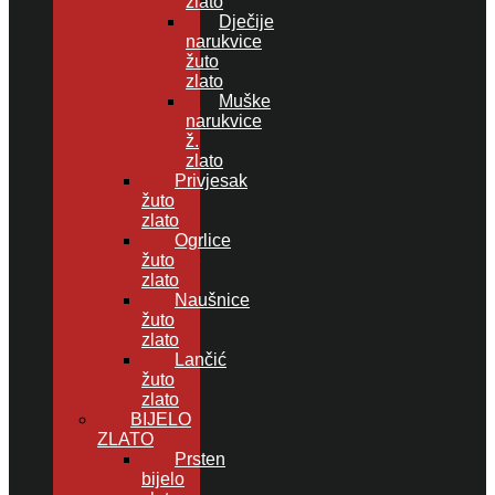
zlato
Dječije
narukvice
žuto
zlato
Muške
narukvice
ž.
zlato
Privjesak
žuto
zlato
Ogrlice
žuto
zlato
Naušnice
žuto
zlato
Lančić
žuto
zlato
BIJELO
ZLATO
Prsten
bijelo