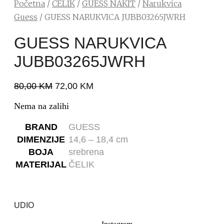
Početna
/
ČELIK
/
GUESS NAKIT
/
Narukvica
Guess
/ GUESS NARUKVICA JUBB03265JWRH
GUESS NARUKVICA
JUBB03265JWRH
80,00
KM
72,00
KM
Nema na zalihi
BRAND
GUESS
DIMENZIJE
14,6 – 18,4 cm
BOJA
srebrena
MATERIJAL
ČELIK
UDIO