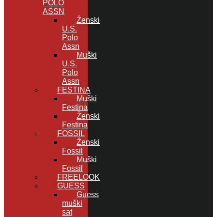
POLO
ASSN
Ženski
U.S.
Polo
Assn
Muški
U.S.
Polo
Assn
FESTINA
Muški
Festina
Ženski
Festina
FOSSIL
Ženski
Fossil
Muški
Fossil
FREELOOK
GUESS
Guess
muški
sat