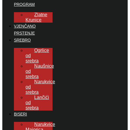
PROGRAM
Zlatne
Krunice
VJENČANO
PRSTENJE
SREBRO
Ogrlice
od
srebra
Naušnice
od
srebra
Narukvice
od
srebra
Lančići
od
srebra
BISERI
Narukvice
Majorica