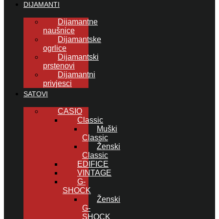
DIJAMANTI
Dijamantne
naušnice
Dijamantske
ogrlice
Dijamantski
prstenovi
Dijamantni
privjesci
SATOVI
CASIO
Classic
Muški
Classic
Ženski
Classic
EDIFICE
VINTAGE
G-
SHOCK
Ženski
G-
SHOCK