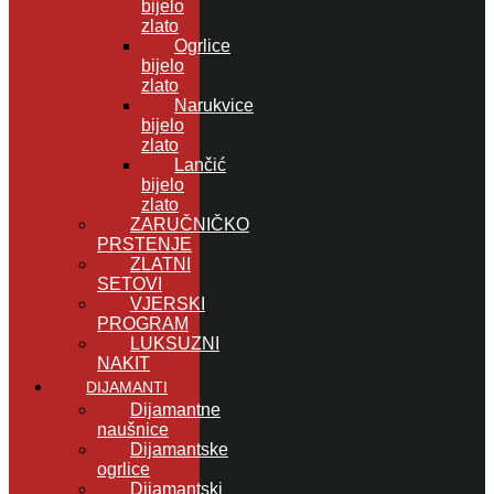
bijelo
zlato
Ogrlice
bijelo
zlato
Narukvice
bijelo
zlato
Lančić
bijelo
zlato
ZARUČNIČKO
PRSTENJE
ZLATNI
SETOVI
VJERSKI
PROGRAM
LUKSUZNI
NAKIT
DIJAMANTI
Dijamantne
naušnice
Dijamantske
ogrlice
Dijamantski