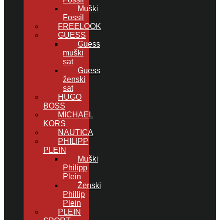
Muški
Fossil
FREELOOK
GUESS
Guess
muški
sat
Guess
ženski
sat
HUGO
BOSS
MICHAEL
KORS
NAUTICA
PHILIPP
PLEIN
Muški
Philipp
Plein
Ženski
Phillip
Plein
PLEIN