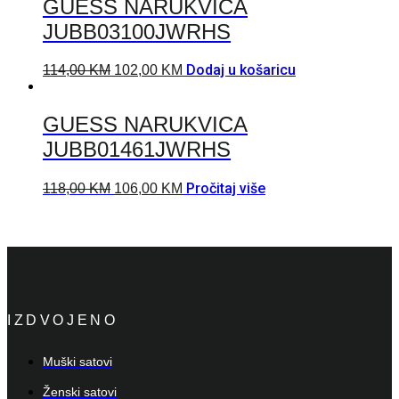
GUESS NARUKVICA
JUBB03100JWRHS
Dodaj u košaricu
114,00
KM
102,00
KM
GUESS NARUKVICA
JUBB01461JWRHS
Pročitaj više
118,00
KM
106,00
KM
IZDVOJENO
Muški satovi
Ženski satovi