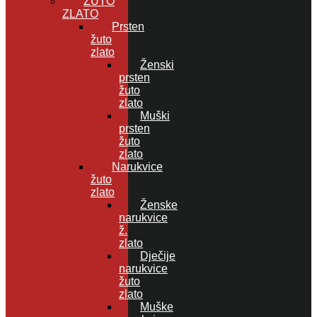
ŽUTO
ZLATO
Prsten
žuto
zlato
Ženski
prsten
žuto
zlato
Muški
prsten
žuto
zlato
Narukvice
žuto
zlato
Ženske
narukvice
ž.
zlato
Dječije
narukvice
žuto
zlato
Muške