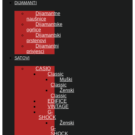
DIJAMANTI
Dijamantne
naušnice
Dijamantske
ogrlice
Dijamantski
prstenovi
Dijamantni
privjesci
SATOVI
CASIO
Classic
Muški
Classic
Ženski
Classic
EDIFICE
VINTAGE
G-
SHOCK
Ženski
G-
SHOCK