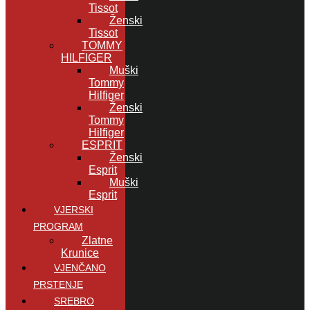
Tissot
Ženski
Tissot
TOMMY
HILFIGER
Muški
Tommy
Hilfiger
Ženski
Tommy
Hilfiger
ESPRIT
Ženski
Esprit
Muški
Esprit
VJERSKI
PROGRAM
Zlatne
Krunice
VJENČANO
PRSTENJE
SREBRO