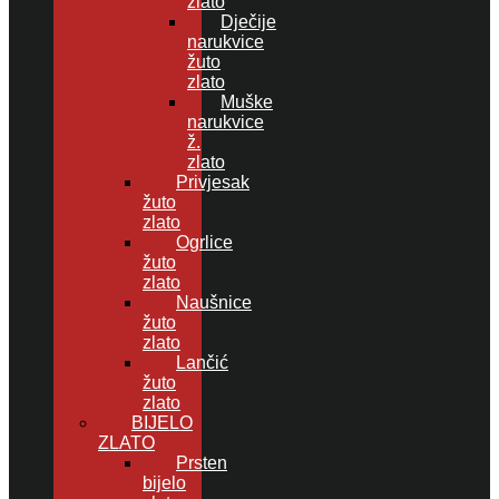
zlato
Dječije
narukvice
žuto
zlato
Muške
narukvice
ž.
zlato
Privjesak
žuto
zlato
Ogrlice
žuto
zlato
Naušnice
žuto
zlato
Lančić
žuto
zlato
BIJELO
ZLATO
Prsten
bijelo