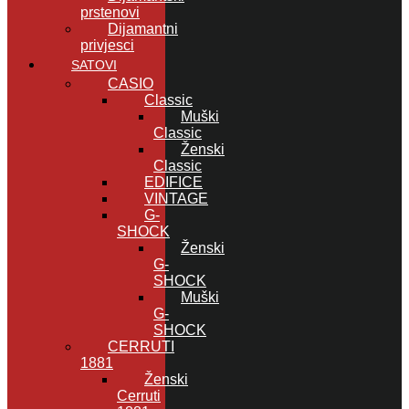
prstenovi
Dijamantni
privjesci
SATOVI
CASIO
Classic
Muški
Classic
Ženski
Classic
EDIFICE
VINTAGE
G-
SHOCK
Ženski
G-
SHOCK
Muški
G-
SHOCK
CERRUTI
1881
Ženski
Cerruti