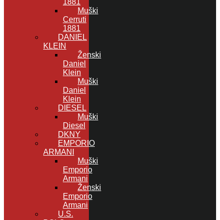
1881
Muški
Cerruti
1881
DANIEL
KLEIN
Ženski
Daniel
Klein
Muški
Daniel
Klein
DIESEL
Muški
Diesel
DKNY
EMPORIO
ARMANI
Muški
Emporio
Armani
Ženski
Emporio
Armani
U.S.