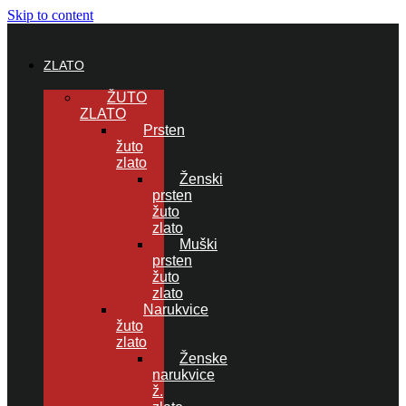
Skip to content
ZLATO
ŽUTO
ZLATO
Prsten
žuto
zlato
Ženski
prsten
žuto
zlato
Muški
prsten
žuto
zlato
Narukvice
žuto
zlato
Ženske
narukvice
ž.