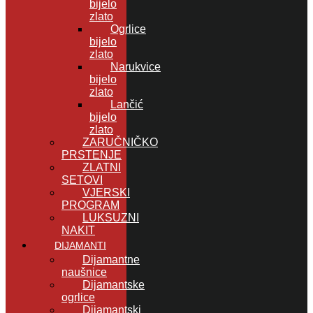
bijelo
zlato
Ogrlice
bijelo
zlato
Narukvice
bijelo
zlato
Lančić
bijelo
zlato
ZARUČNIČKO
PRSTENJE
ZLATNI
SETOVI
VJERSKI
PROGRAM
LUKSUZNI
NAKIT
DIJAMANTI
Dijamantne
naušnice
Dijamantske
ogrlice
Dijamantski