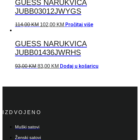
GUESS NARUKVICA
JUBB03012JWYGS
Pročitaj više
114,00
KM
102,00
KM
GUESS NARUKVICA
JUBB01436JWRHS
Dodaj u košaricu
93,00
KM
83,00
KM
IZDVOJENO
Muški satovi
Ženski satovi