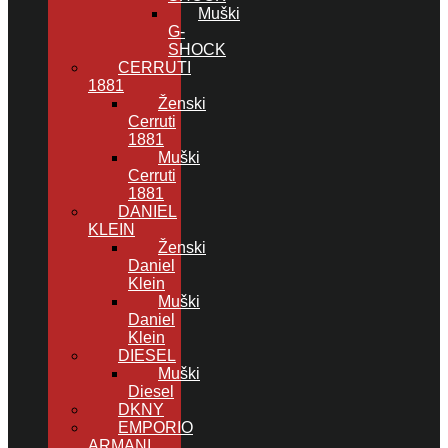
Muški
G-
SHOCK
CERRUTI
1881
Ženski
Cerruti
1881
Muški
Cerruti
1881
DANIEL
KLEIN
Ženski
Daniel
Klein
Muški
Daniel
Klein
DIESEL
Muški
Diesel
DKNY
EMPORIO
ARMANI