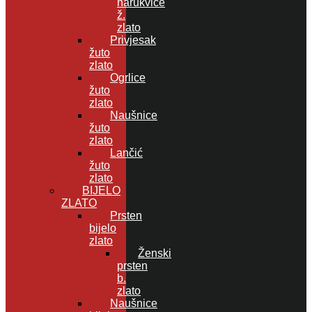
narukvice
ž.
zlato
Privjesak
žuto
zlato
Ogrlice
žuto
zlato
Naušnice
žuto
zlato
Lančić
žuto
zlato
BIJELO
ZLATO
Prsten
bijelo
zlato
Ženski
prsten
b.
zlato
Naušnice