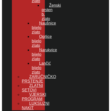
zlato
Ženski
prsten
b.
zlato
Naušnice
bijelo
zlato
Ogrlice
bijelo
zlato
Narukvice
bijelo
zlato
Lančić
bijelo
zlato
ZARUČNIČKO
PRSTENJE
ZLATNI
SETOVI
VJERSKI
PROGRAM
LUKSUZNI
NAKIT