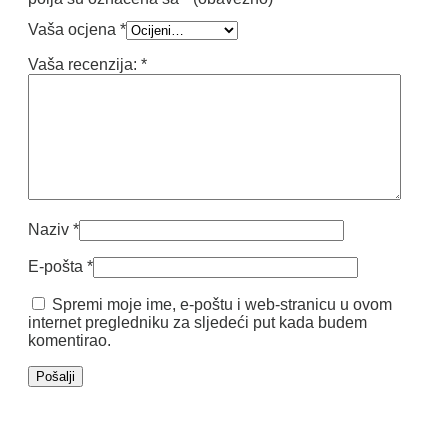
Vaša ocjena
*
Vaša recenzija:
*
Naziv
*
E-pošta
*
Spremi moje ime, e-poštu i web-stranicu u ovom
internet pregledniku za sljedeći put kada budem
komentirao.