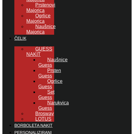
Prstenovi
Majorica
Ogrlice
Majorica
Naušnice
Majorica
ČELIK
GUESS
NAKIT
Naušnice
Guess
Prsten
Guess
Ogrlice
Guess
Set
Guess
Narukvica
Guess
Brosway
LOTUS
BORBOLETA NAKIT
PERSONALIZIRANI