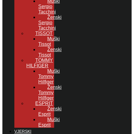
Muški
Sergio
Tacchini
Ženski
Sergio
Tacchini
TISSOT
Muški
Tissot
Ženski
Tissot
TOMMY
HILFIGER
Muški
Tommy
Hilfiger
Ženski
Tommy
Hilfiger
ESPRIT
Ženski
Esprit
Muški
Esprit
VJERSKI