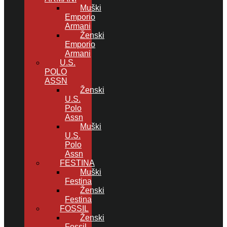
Muški
Emporio
Armani
Ženski
Emporio
Armani
U.S.
POLO
ASSN
Ženski
U.S.
Polo
Assn
Muški
U.S.
Polo
Assn
FESTINA
Muški
Festina
Ženski
Festina
FOSSIL
Ženski
Fossil