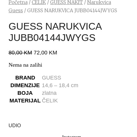
Početna
/
ČELIK
/
GUESS NAKIT
/
Narukvica
Guess
/ GUESS NARUKVICA JUBB04144JWYGS
GUESS NARUKVICA
JUBB04144JWYGS
80,00
KM
72,00
KM
Nema na zalihi
BRAND
GUESS
DIMENZIJE
14,6 – 18,4 cm
BOJA
zlatna
MATERIJAL
ČELIK
UDIO