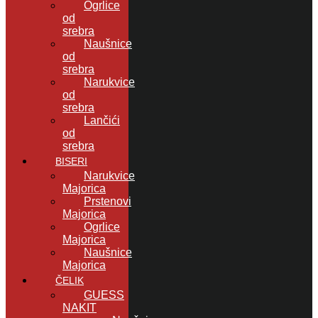
Ogrlice
od
srebra
Naušnice
od
srebra
Narukvice
od
srebra
Lančići
od
srebra
BISERI
Narukvice
Majorica
Prstenovi
Majorica
Ogrlice
Majorica
Naušnice
Majorica
ČELIK
GUESS
NAKIT