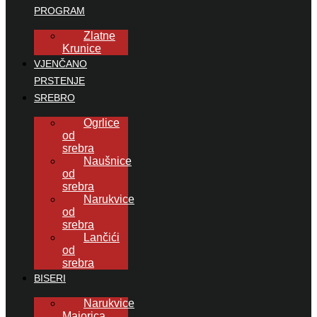
PROGRAM
Zlatne
Krunice
VJENČANO
PRSTENJE
SREBRO
Ogrlice
od
srebra
Naušnice
od
srebra
Narukvice
od
srebra
Lančići
od
srebra
BISERI
Narukvice
Majorica