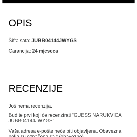
OPIS
Šifra sata:
JUBB04144JWYGS
Garancija:
24 mjeseca
RECENZIJE
Još nema recenzija.
Budite prvi koji će recenzirati “GUESS NARUKVICA
JUBB04144JWYGS”
Vaša adresa e-pošte neće biti objavljena.
Obavezna
polja su označena sa
* (obavezno)