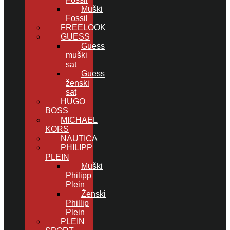
Muški
Fossil
FREELOOK
GUESS
Guess
muški
sat
Guess
ženski
sat
HUGO
BOSS
MICHAEL
KORS
NAUTICA
PHILIPP
PLEIN
Muški
Philipp
Plein
Ženski
Phillip
Plein
PLEIN