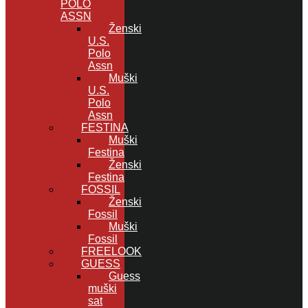
POLO
ASSN
Ženski
U.S.
Polo
Assn
Muški
U.S.
Polo
Assn
FESTINA
Muški
Festina
Ženski
Festina
FOSSIL
Ženski
Fossil
Muški
Fossil
FREELOOK
GUESS
Guess
muški
sat