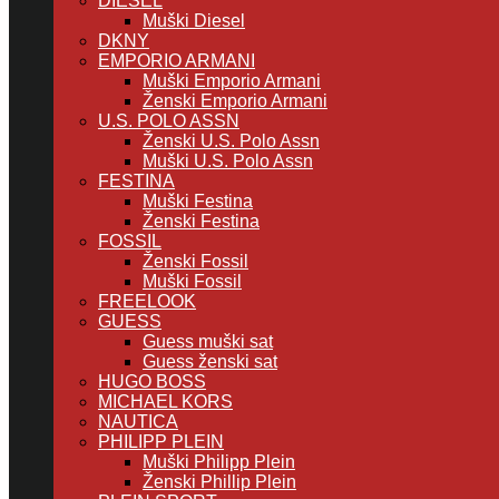
DIESEL
Muški Diesel
DKNY
EMPORIO ARMANI
Muški Emporio Armani
Ženski Emporio Armani
U.S. POLO ASSN
Ženski U.S. Polo Assn
Muški U.S. Polo Assn
FESTINA
Muški Festina
Ženski Festina
FOSSIL
Ženski Fossil
Muški Fossil
FREELOOK
GUESS
Guess muški sat
Guess ženski sat
HUGO BOSS
MICHAEL KORS
NAUTICA
PHILIPP PLEIN
Muški Philipp Plein
Ženski Phillip Plein