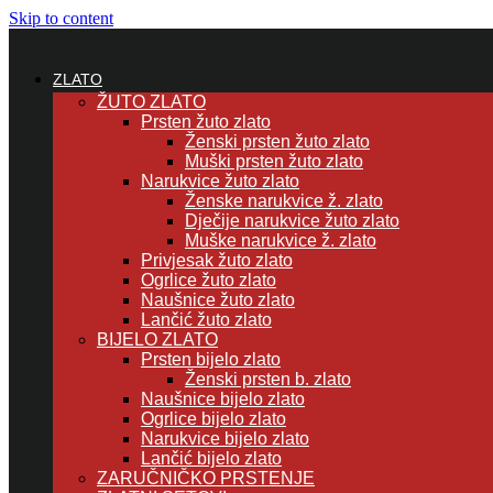
Skip to content
ZLATO
ŽUTO ZLATO
Prsten žuto zlato
Ženski prsten žuto zlato
Muški prsten žuto zlato
Narukvice žuto zlato
Ženske narukvice ž. zlato
Dječije narukvice žuto zlato
Muške narukvice ž. zlato
Privjesak žuto zlato
Ogrlice žuto zlato
Naušnice žuto zlato
Lančić žuto zlato
BIJELO ZLATO
Prsten bijelo zlato
Ženski prsten b. zlato
Naušnice bijelo zlato
Ogrlice bijelo zlato
Narukvice bijelo zlato
Lančić bijelo zlato
ZARUČNIČKO PRSTENJE