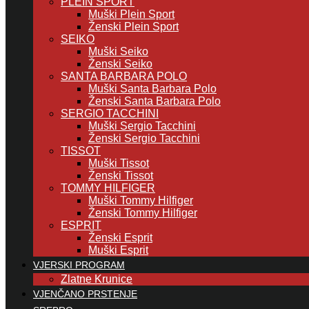
PLEIN SPORT
Muški Plein Sport
Ženski Plein Sport
SEIKO
Muški Seiko
Ženski Seiko
SANTA BARBARA POLO
Muški Santa Barbara Polo
Ženski Santa Barbara Polo
SERGIO TACCHINI
Muški Sergio Tacchini
Ženski Sergio Tacchini
TISSOT
Muški Tissot
Ženski Tissot
TOMMY HILFIGER
Muški Tommy Hilfiger
Ženski Tommy Hilfiger
ESPRIT
Ženski Esprit
Muški Esprit
VJERSKI PROGRAM
Zlatne Krunice
VJENČANO PRSTENJE