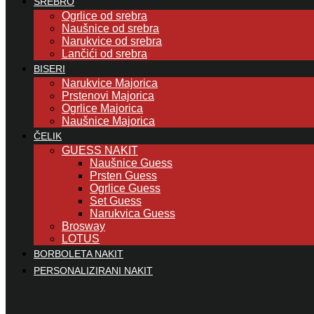
SREBRO
Ogrlice od srebra
Naušnice od srebra
Narukvice od srebra
Lančići od srebra
BISERI
Narukvice Majorica
Prstenovi Majorica
Ogrlice Majorica
Naušnice Majorica
ČELIK
GUESS NAKIT
Naušnice Guess
Prsten Guess
Ogrlice Guess
Set Guess
Narukvica Guess
Brosway
LOTUS
BORBOLETA NAKIT
PERSONALIZIRANI NAKIT