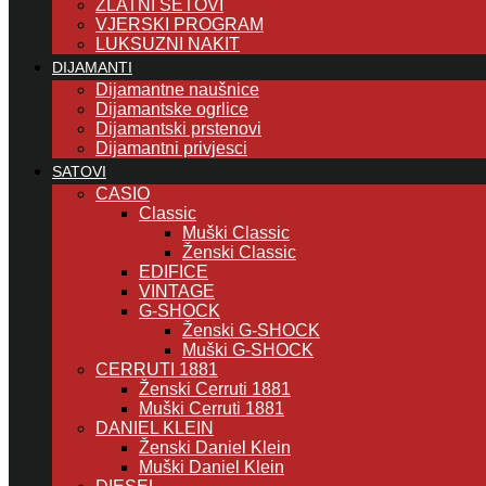
ZLATNI SETOVI
VJERSKI PROGRAM
LUKSUZNI NAKIT
DIJAMANTI
Dijamantne naušnice
Dijamantske ogrlice
Dijamantski prstenovi
Dijamantni privjesci
SATOVI
CASIO
Classic
Muški Classic
Ženski Classic
EDIFICE
VINTAGE
G-SHOCK
Ženski G-SHOCK
Muški G-SHOCK
CERRUTI 1881
Ženski Cerruti 1881
Muški Cerruti 1881
DANIEL KLEIN
Ženski Daniel Klein
Muški Daniel Klein