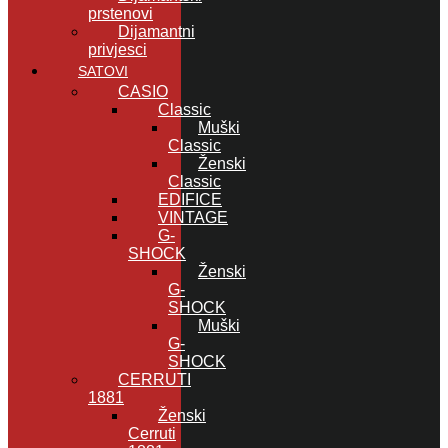
prstenovi
Dijamantni
privjesci
SATOVI
CASIO
Classic
Muški
Classic
Ženski
Classic
EDIFICE
VINTAGE
G-
SHOCK
Ženski
G-
SHOCK
Muški
G-
SHOCK
CERRUTI
1881
Ženski
Cerruti