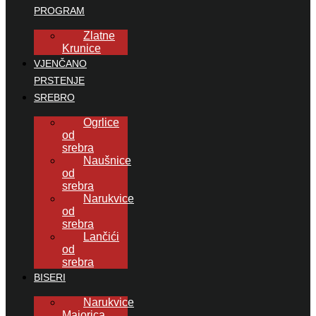
PROGRAM
Zlatne
Krunice
VJENČANO
PRSTENJE
SREBRO
Ogrlice
od
srebra
Naušnice
od
srebra
Narukvice
od
srebra
Lančići
od
srebra
BISERI
Narukvice
Majorica