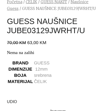
Početna
/
ČELIK
/
GUESS NAKIT
/
Naušnice
Guess
/ GUESS NAUŠNICE JUBE03129JWRHT/U
GUESS NAUŠNICE
JUBE03129JWRHT/U
70,00
KM
63,00
KM
Nema na zalihi
BRAND
GUESS
DIMENZIJE
12mm
BOJA
srebrena
MATERIJAL
ČELIK
UDIO