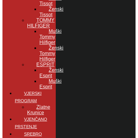
Tissot
Ženski
Tissot
TOMMY
HILFIGER
Muški
Tommy
Hilfiger
Ženski
Tommy
Hilfiger
ESPRIT
Ženski
Esprit
Muški
Esprit
VJERSKI
PROGRAM
Zlatne
Krunice
VJENČANO
PRSTENJE
SREBRO