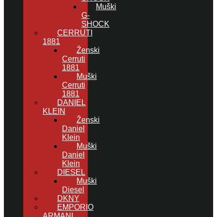
Muški
G-
SHOCK
CERRUTI
1881
Ženski
Cerruti
1881
Muški
Cerruti
1881
DANIEL
KLEIN
Ženski
Daniel
Klein
Muški
Daniel
Klein
DIESEL
Muški
Diesel
DKNY
EMPORIO
ARMANI