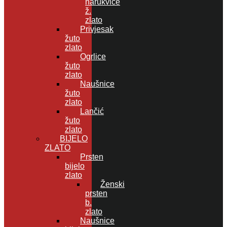
narukvice
ž.
zlato
Privjesak
žuto
zlato
Ogrlice
žuto
zlato
Naušnice
žuto
zlato
Lančić
žuto
zlato
BIJELO
ZLATO
Prsten
bijelo
zlato
Ženski
prsten
b.
zlato
Naušnice