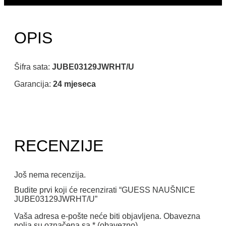
OPIS
Šifra sata:
JUBE03129JWRHT/U
Garancija:
24 mjeseca
RECENZIJE
Još nema recenzija.
Budite prvi koji će recenzirati “GUESS NAUŠNICE
JUBE03129JWRHT/U”
Vaša adresa e-pošte neće biti objavljena.
Obavezna
polja su označena sa
* (obavezno)