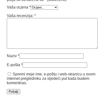
Vaša ocjena
*
Vaša recenzija:
*
Naziv
*
E-pošta
*
Spremi moje ime, e-poštu i web-stranicu u ovom
internet pregledniku za sljedeći put kada budem
komentirao.