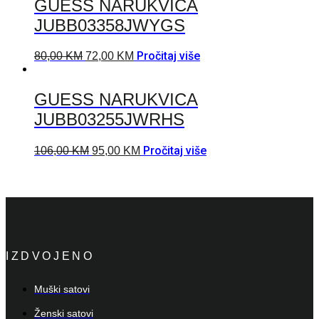
GUESS NARUKVICA
JUBB03358JWYGS
Pročitaj više
80,00
KM
72,00
KM
GUESS NARUKVICA
JUBB03255JWRHS
Pročitaj više
106,00
KM
95,00
KM
IZDVOJENO
Muški satovi
Ženski satovi