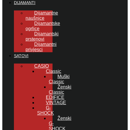
DIJAMANTI
Dijamantne
naušnice
Dijamantske
ogrlice
Dijamantski
prstenovi
Dijamantni
privjesci
SATOVI
CASIO
Classic
Muški
Classic
Ženski
Classic
EDIFICE
VINTAGE
G-
SHOCK
Ženski
G-
SHOCK