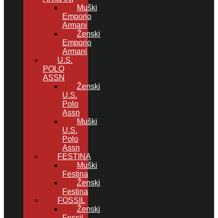
Muški
Emporio
Armani
Ženski
Emporio
Armani
U.S.
POLO
ASSN
Ženski
U.S.
Polo
Assn
Muški
U.S.
Polo
Assn
FESTINA
Muški
Festina
Ženski
Festina
FOSSIL
Ženski
Fossil