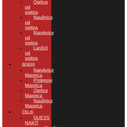
Ogrlice
od
srebra
Naušnice
od
srebra
Narukvice
od
srebra
Lančići
od
srebra
BISERI
Narukvice
Majorica
Prstenovi
Majorica
Ogrlice
Majorica
Naušnice
Majorica
ČELIK
GUESS
NAKIT