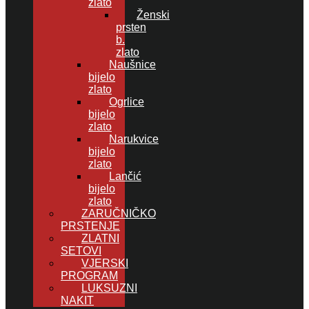
zlato
Ženski
prsten
b.
zlato
Naušnice
bijelo
zlato
Ogrlice
bijelo
zlato
Narukvice
bijelo
zlato
Lančić
bijelo
zlato
ZARUČNIČKO
PRSTENJE
ZLATNI
SETOVI
VJERSKI
PROGRAM
LUKSUZNI
NAKIT