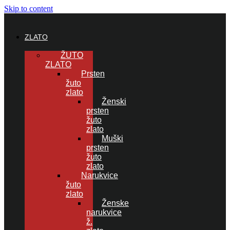
Skip to content
ZLATO
ŽUTO
ZLATO
Prsten
žuto
zlato
Ženski
prsten
žuto
zlato
Muški
prsten
žuto
zlato
Narukvice
žuto
zlato
Ženske
narukvice
ž.