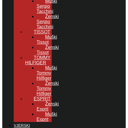
Muški
Sergio
Tacchini
Ženski
Sergio
Tacchini
TISSOT
Muški
Tissot
Ženski
Tissot
TOMMY
HILFIGER
Muški
Tommy
Hilfiger
Ženski
Tommy
Hilfiger
ESPRIT
Ženski
Esprit
Muški
Esprit
VJERSKI