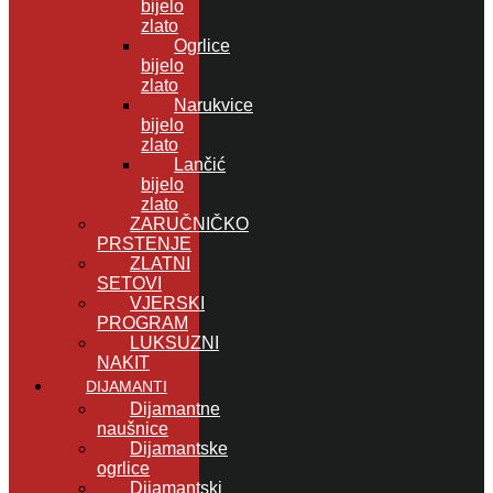
bijelo
zlato
Ogrlice
bijelo
zlato
Narukvice
bijelo
zlato
Lančić
bijelo
zlato
ZARUČNIČKO
PRSTENJE
ZLATNI
SETOVI
VJERSKI
PROGRAM
LUKSUZNI
NAKIT
DIJAMANTI
Dijamantne
naušnice
Dijamantske
ogrlice
Dijamantski