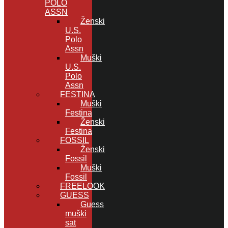
POLO
ASSN
Ženski
U.S.
Polo
Assn
Muški
U.S.
Polo
Assn
FESTINA
Muški
Festina
Ženski
Festina
FOSSIL
Ženski
Fossil
Muški
Fossil
FREELOOK
GUESS
Guess
muški
sat