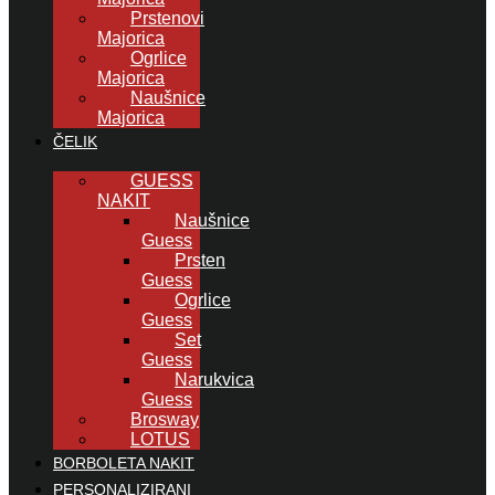
Prstenovi
Majorica
Ogrlice
Majorica
Naušnice
Majorica
ČELIK
GUESS
NAKIT
Naušnice
Guess
Prsten
Guess
Ogrlice
Guess
Set
Guess
Narukvica
Guess
Brosway
LOTUS
BORBOLETA NAKIT
PERSONALIZIRANI