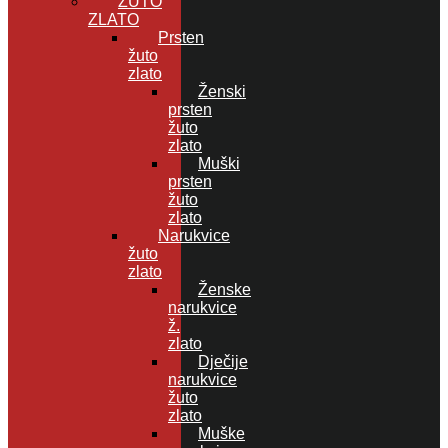
ŽUTO
ZLATO
Prsten
žuto
zlato
Ženski
prsten
žuto
zlato
Muški
prsten
žuto
zlato
Narukvice
žuto
zlato
Ženske
narukvice
ž.
zlato
Dječije
narukvice
žuto
zlato
Muške