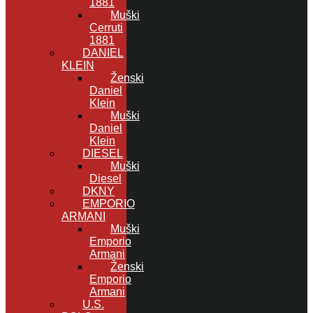
1881
Muški
Cerruti
1881
DANIEL
KLEIN
Ženski
Daniel
Klein
Muški
Daniel
Klein
DIESEL
Muški
Diesel
DKNY
EMPORIO
ARMANI
Muški
Emporio
Armani
Ženski
Emporio
Armani
U.S.