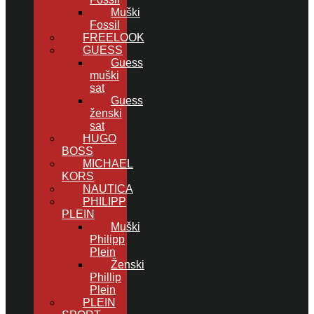
Muški
Fossil
FREELOOK
GUESS
Guess
muški
sat
Guess
ženski
sat
HUGO
BOSS
MICHAEL
KORS
NAUTICA
PHILIPP
PLEIN
Muški
Philipp
Plein
Ženski
Phillip
Plein
PLEIN