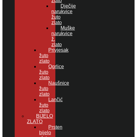
zlato
Dječije
narukvice
žuto
zlato
Muške
narukvice
ž.
zlato
Privjesak
žuto
zlato
Ogrlice
žuto
zlato
Naušnice
žuto
zlato
Lančić
žuto
zlato
BIJELO
ZLATO
Prsten
bijelo