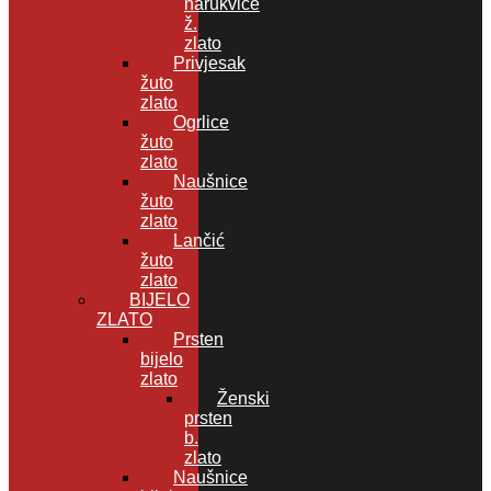
narukvice
ž.
zlato
Privjesak
žuto
zlato
Ogrlice
žuto
zlato
Naušnice
žuto
zlato
Lančić
žuto
zlato
BIJELO
ZLATO
Prsten
bijelo
zlato
Ženski
prsten
b.
zlato
Naušnice