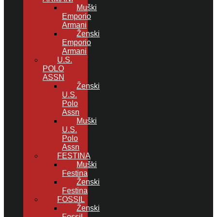
Muški
Emporio
Armani
Ženski
Emporio
Armani
U.S.
POLO
ASSN
Ženski
U.S.
Polo
Assn
Muški
U.S.
Polo
Assn
FESTINA
Muški
Festina
Ženski
Festina
FOSSIL
Ženski
Fossil