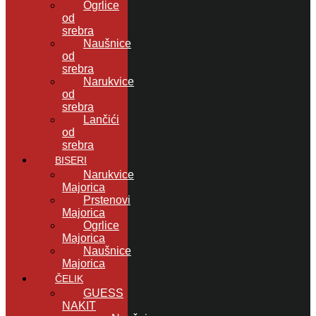
Ogrlice
od
srebra
Naušnice
od
srebra
Narukvice
od
srebra
Lančići
od
srebra
BISERI
Narukvice
Majorica
Prstenovi
Majorica
Ogrlice
Majorica
Naušnice
Majorica
ČELIK
GUESS
NAKIT