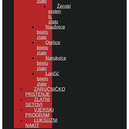
zlato
Ženski
prsten
b.
zlato
Naušnice
bijelo
zlato
Ogrlice
bijelo
zlato
Narukvice
bijelo
zlato
Lančić
bijelo
zlato
ZARUČNIČKO
PRSTENJE
ZLATNI
SETOVI
VJERSKI
PROGRAM
LUKSUZNI
NAKIT