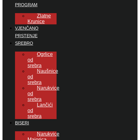
PROGRAM
Zlatne
Krunice
VJENČANO
PRSTENJE
SREBRO
Ogrlice
od
srebra
Naušnice
od
srebra
Narukvice
od
srebra
Lančići
od
srebra
BISERI
Narukvice
Majorica