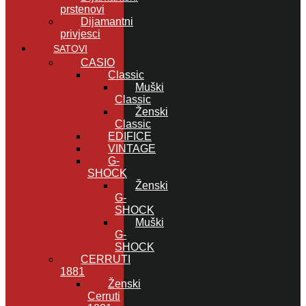
prstenovi
Dijamantni
privjesci
SATOVI
CASIO
Classic
Muški
Classic
Ženski
Classic
EDIFICE
VINTAGE
G-
SHOCK
Ženski
G-
SHOCK
Muški
G-
SHOCK
CERRUTI
1881
Ženski
Cerruti