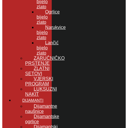
bijelo
zlato
Ogrlice
bijelo
zlato
Narukvice
bijelo
zlato
Lančić
bijelo
zlato
ZARUČNIČKO
PRSTENJE
ZLATNI
SETOVI
VJERSKI
PROGRAM
LUKSUZNI
NAKIT
DIJAMANTI
Dijamantne
naušnice
Dijamantske
ogrlice
Dijamantski