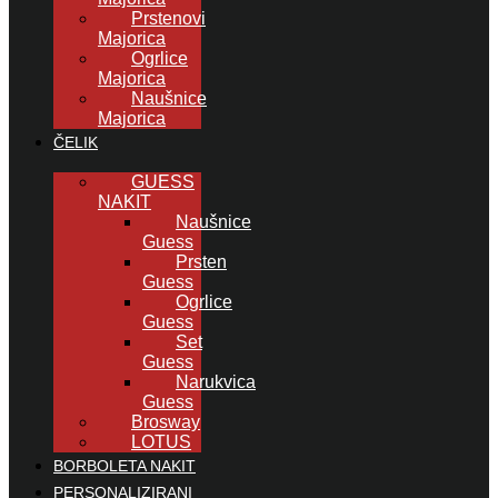
Prstenovi
Majorica
Ogrlice
Majorica
Naušnice
Majorica
ČELIK
GUESS
NAKIT
Naušnice
Guess
Prsten
Guess
Ogrlice
Guess
Set
Guess
Narukvica
Guess
Brosway
LOTUS
BORBOLETA NAKIT
PERSONALIZIRANI