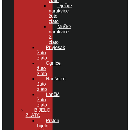
zlato
Dječije
narukvice
žuto
zlato
Muške
narukvice
ž.
zlato
Privjesak
žuto
zlato
Ogrlice
žuto
zlato
Naušnice
žuto
zlato
Lančić
žuto
zlato
BIJELO
ZLATO
Prsten
bijelo