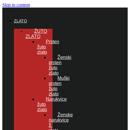
Skip to content
ZLATO
ŽUTO
ZLATO
Prsten
žuto
zlato
Ženski
prsten
žuto
zlato
Muški
prsten
žuto
zlato
Narukvice
žuto
zlato
Ženske
narukvice
ž.