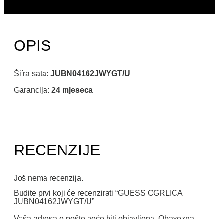
OPIS
Šifra sata:
JUBN04162JWYGT/U
Garancija:
24 mjeseca
RECENZIJE
Još nema recenzija.
Budite prvi koji će recenzirati “GUESS OGRLICA
JUBN04162JWYGT/U”
Vaša adresa e-pošte neće biti objavljena.
Obavezna