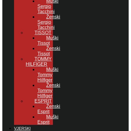
Muški
Sergio
Tacchini
Ženski
Sergio
Tacchini
TISSOT
Muški
Tissot
Ženski
Tissot
TOMMY
HILFIGER
Muški
Tommy
Hilfiger
Ženski
Tommy
Hilfiger
ESPRIT
Ženski
Esprit
Muški
Esprit
VJERSKI