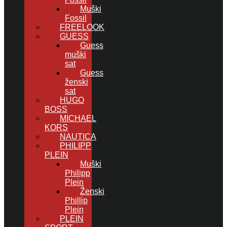
Muški
Fossil
FREELOOK
GUESS
Guess
muški
sat
Guess
ženski
sat
HUGO
BOSS
MICHAEL
KORS
NAUTICA
PHILIPP
PLEIN
Muški
Philipp
Plein
Ženski
Phillip
Plein
PLEIN