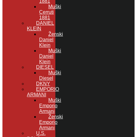
1881
Muški
Cerruti
1881
DANIEL
KLEIN
Ženski
Daniel
Klein
Muški
Daniel
Klein
DIESEL
Muški
Diesel
DKNY
EMPORIO
ARMANI
Muški
Emporio
Armani
Ženski
Emporio
Armani
U.S.