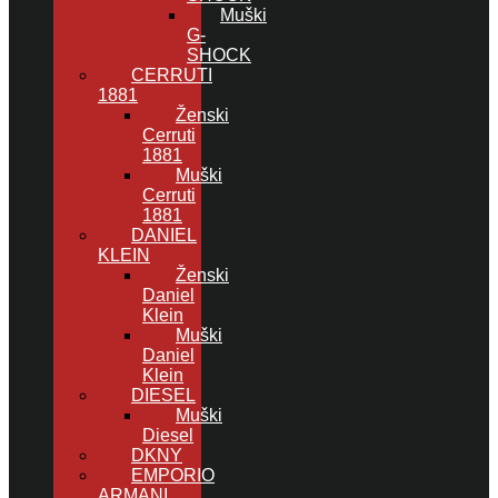
Muški
G-
SHOCK
CERRUTI
1881
Ženski
Cerruti
1881
Muški
Cerruti
1881
DANIEL
KLEIN
Ženski
Daniel
Klein
Muški
Daniel
Klein
DIESEL
Muški
Diesel
DKNY
EMPORIO
ARMANI