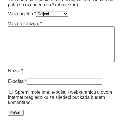
polja su označena sa
* (obavezno)
Vaša ocjena
*
Vaša recenzija:
*
Naziv
*
E-pošta
*
Spremi moje ime, e-poštu i web-stranicu u ovom
internet pregledniku za sljedeći put kada budem
komentirao.