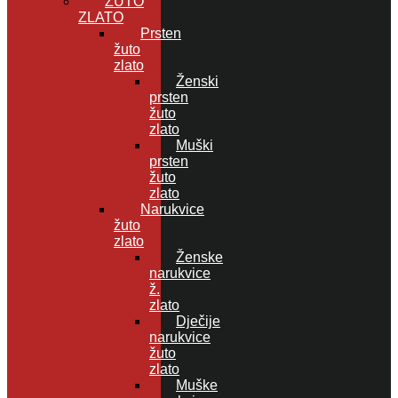
ŽUTO
ZLATO
Prsten
žuto
zlato
Ženski
prsten
žuto
zlato
Muški
prsten
žuto
zlato
Narukvice
žuto
zlato
Ženske
narukvice
ž.
zlato
Dječije
narukvice
žuto
zlato
Muške