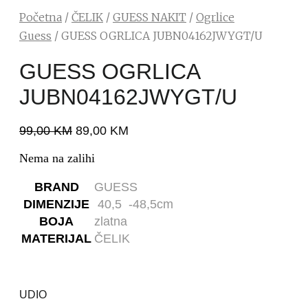
Početna
/
ČELIK
/
GUESS NAKIT
/
Ogrlice
Guess
/ GUESS OGRLICA JUBN04162JWYGT/U
GUESS OGRLICA
JUBN04162JWYGT/U
99,00
KM
89,00
KM
Nema na zalihi
BRAND
GUESS
DIMENZIJE
40,5 -48,5cm
BOJA
zlatna
MATERIJAL
ČELIK
UDIO