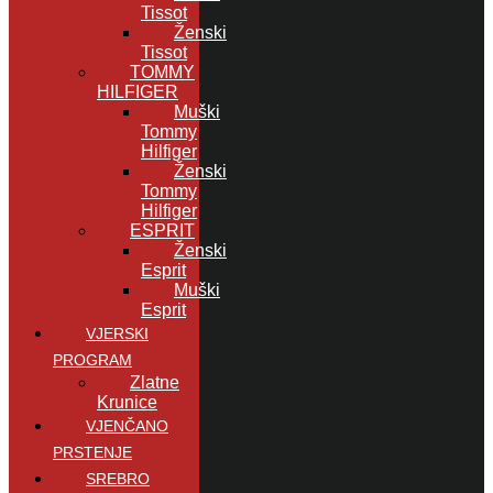
Tissot
Ženski
Tissot
TOMMY
HILFIGER
Muški
Tommy
Hilfiger
Ženski
Tommy
Hilfiger
ESPRIT
Ženski
Esprit
Muški
Esprit
VJERSKI
PROGRAM
Zlatne
Krunice
VJENČANO
PRSTENJE
SREBRO