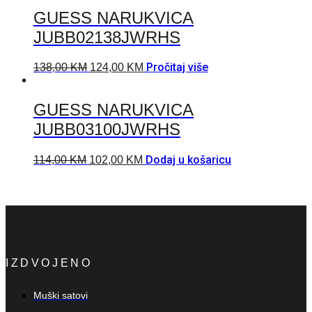
GUESS NARUKVICA
JUBB02138JWRHS
Pročitaj više
138,00
KM
124,00
KM
GUESS NARUKVICA
JUBB03100JWRHS
Dodaj u košaricu
114,00
KM
102,00
KM
IZDVOJENO
Muški satovi