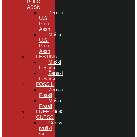
POLO
ASSN
Ženski
U.S.
Polo
Assn
Muški
U.S.
Polo
Assn
FESTINA
Muški
Festina
Ženski
Festina
FOSSIL
Ženski
Fossil
Muški
Fossil
FREELOOK
GUESS
Guess
muški
sat