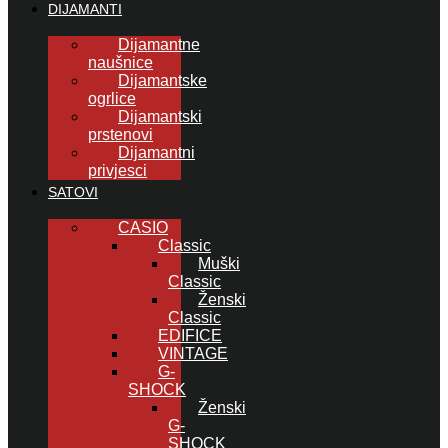
DIJAMANTI
Dijamantne
naušnice
Dijamantske
ogrlice
Dijamantski
prstenovi
Dijamantni
privjesci
SATOVI
CASIO
Classic
Muški
Classic
Ženski
Classic
EDIFICE
VINTAGE
G-
SHOCK
Ženski
G-
SHOCK