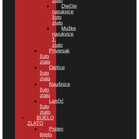
zlato
Dječije
narukvice
žuto
zlato
Muške
narukvice
ž.
zlato
Privjesak
žuto
zlato
Ogrlice
žuto
zlato
Naušnice
žuto
zlato
Lančić
žuto
zlato
BIJELO
ZLATO
Prsten
bijelo