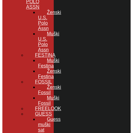
POLO
ASSN
Ženski
U.S.
Polo
Assn
Muški
U.S.
Polo
Assn
FESTINA
Muški
Festina
Ženski
Festina
FOSSIL
Ženski
Fossil
Muški
Fossil
FREELOOK
GUESS
Guess
muški
sat