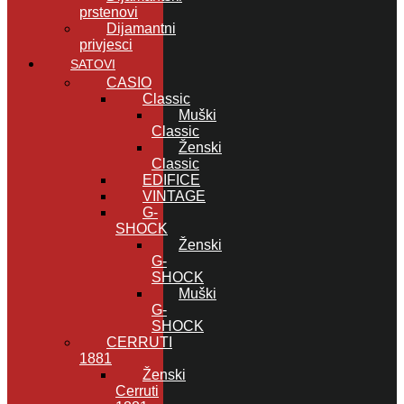
prstenovi
Dijamantni
privjesci
SATOVI
CASIO
Classic
Muški
Classic
Ženski
Classic
EDIFICE
VINTAGE
G-
SHOCK
Ženski
G-
SHOCK
Muški
G-
SHOCK
CERRUTI
1881
Ženski
Cerruti