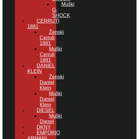
Muški
G-
SHOCK
CERRUTI
1881
Ženski
Cerruti
1881
Muški
Cerruti
1881
DANIEL
KLEIN
Ženski
Daniel
Klein
Muški
Daniel
Klein
DIESEL
Muški
Diesel
DKNY
EMPORIO
ARMANI