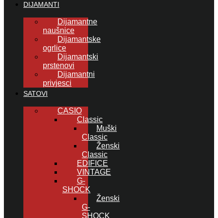
DIJAMANTI
Dijamantne
naušnice
Dijamantske
ogrlice
Dijamantski
prstenovi
Dijamantni
privjesci
SATOVI
CASIO
Classic
Muški
Classic
Ženski
Classic
EDIFICE
VINTAGE
G-
SHOCK
Ženski
G-
SHOCK