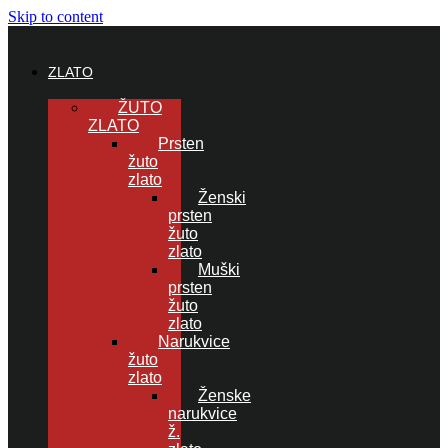
Skip to content
ZLATO
ŽUTO
ZLATO
Prsten
žuto
zlato
Ženski
prsten
žuto
zlato
Muški
prsten
žuto
zlato
Narukvice
žuto
zlato
Ženske
narukvice
ž.