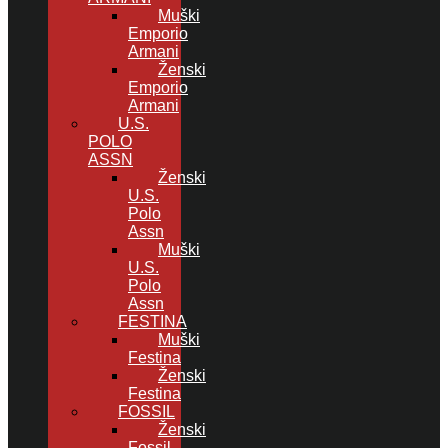
Muški
Emporio
Armani
Ženski
Emporio
Armani
U.S.
POLO
ASSN
Ženski
U.S.
Polo
Assn
Muški
U.S.
Polo
Assn
FESTINA
Muški
Festina
Ženski
Festina
FOSSIL
Ženski
Fossil