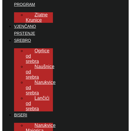
PROGRAM
Zlatne
Krunice
VJENČANO
PRSTENJE
SREBRO
Ogrlice
od
srebra
Naušnice
od
srebra
Narukvice
od
srebra
Lančići
od
srebra
BISERI
Narukvice
Majorica