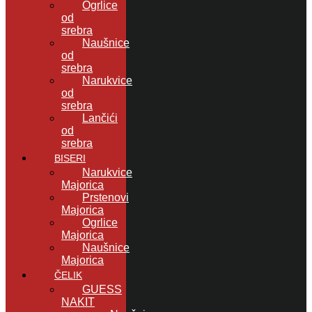
Ogrlice
od
srebra
Naušnice
od
srebra
Narukvice
od
srebra
Lančići
od
srebra
BISERI
Narukvice
Majorica
Prstenovi
Majorica
Ogrlice
Majorica
Naušnice
Majorica
ČELIK
GUESS
NAKIT