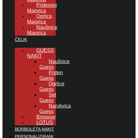
Prstenovi
Majorica
Ogrlice
Majorica
Naušnice
Majorica
ČELIK
GUESS
NAKIT
Naušnice
Guess
Prsten
Guess
Ogrlice
Guess
Set
Guess
Narukvica
Guess
Brosway
LOTUS
BORBOLETA NAKIT
PERSONALIZIRANI