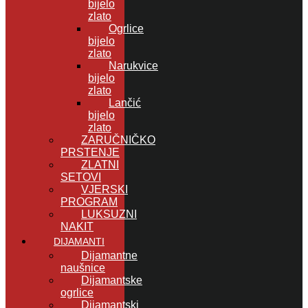
bijelo
zlato
Ogrlice
bijelo
zlato
Narukvice
bijelo
zlato
Lančić
bijelo
zlato
ZARUČNIČKO
PRSTENJE
ZLATNI
SETOVI
VJERSKI
PROGRAM
LUKSUZNI
NAKIT
DIJAMANTI
Dijamantne
naušnice
Dijamantske
ogrlice
Dijamantski