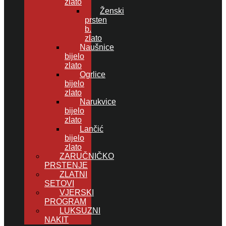
zlato
Ženski
prsten
b.
zlato
Naušnice
bijelo
zlato
Ogrlice
bijelo
zlato
Narukvice
bijelo
zlato
Lančić
bijelo
zlato
ZARUČNIČKO
PRSTENJE
ZLATNI
SETOVI
VJERSKI
PROGRAM
LUKSUZNI
NAKIT