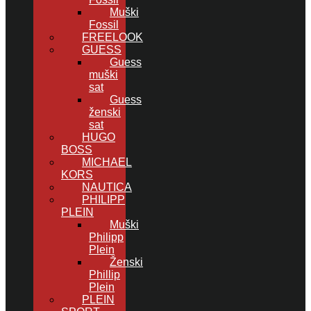
Muški
Fossil
FREELOOK
GUESS
Guess
muški
sat
Guess
ženski
sat
HUGO
BOSS
MICHAEL
KORS
NAUTICA
PHILIPP
PLEIN
Muški
Philipp
Plein
Ženski
Phillip
Plein
PLEIN