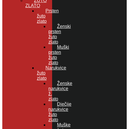
ŽUTO
ZLATO
Prsten
žuto
zlato
Ženski
prsten
žuto
zlato
Muški
prsten
žuto
zlato
Narukvice
žuto
zlato
Ženske
narukvice
ž.
zlato
Dječije
narukvice
žuto
zlato
Muške