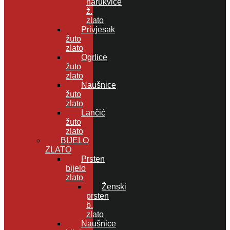
narukvice
ž.
zlato
Privjesak
žuto
zlato
Ogrlice
žuto
zlato
Naušnice
žuto
zlato
Lančić
žuto
zlato
BIJELO
ZLATO
Prsten
bijelo
zlato
Ženski
prsten
b.
zlato
Naušnice