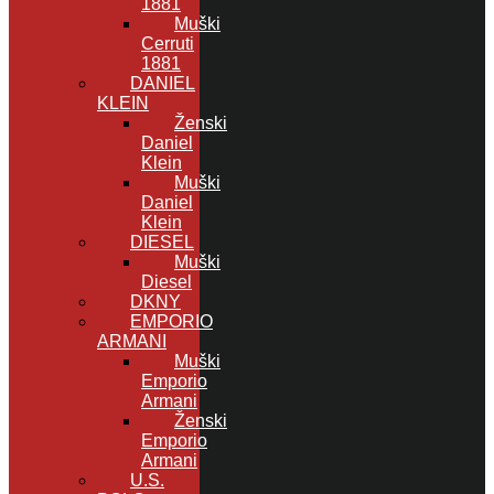
1881
Muški
Cerruti
1881
DANIEL
KLEIN
Ženski
Daniel
Klein
Muški
Daniel
Klein
DIESEL
Muški
Diesel
DKNY
EMPORIO
ARMANI
Muški
Emporio
Armani
Ženski
Emporio
Armani
U.S.