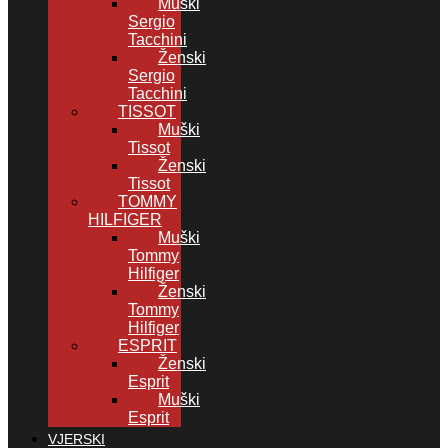
Muški
Sergio
Tacchini
Ženski
Sergio
Tacchini
TISSOT
Muški
Tissot
Ženski
Tissot
TOMMY
HILFIGER
Muški
Tommy
Hilfiger
Ženski
Tommy
Hilfiger
ESPRIT
Ženski
Esprit
Muški
Esprit
VJERSKI