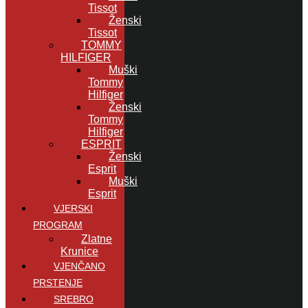
Tissot
Ženski
Tissot
TOMMY
HILFIGER
Muški
Tommy
Hilfiger
Ženski
Tommy
Hilfiger
ESPRIT
Ženski
Esprit
Muški
Esprit
VJERSKI
PROGRAM
Zlatne
Krunice
VJENČANO
PRSTENJE
SREBRO