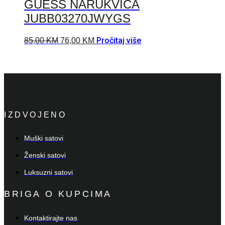
GUESS NARUKVICA
JUBB03270JWYGS
Pročitaj više
85,00
KM
76,00
KM
IZDVOJENO
Muški satovi
Ženski satovi
Luksuzni satovi
BRIGA O KUPCIMA
Kontaktirajte nas