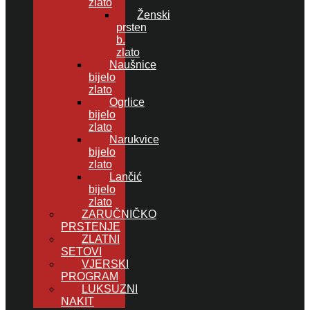
zlato
Ženski
prsten
b.
zlato
Naušnice
bijelo
zlato
Ogrlice
bijelo
zlato
Narukvice
bijelo
zlato
Lančić
bijelo
zlato
ZARUČNIČKO
PRSTENJE
ZLATNI
SETOVI
VJERSKI
PROGRAM
LUKSUZNI
NAKIT