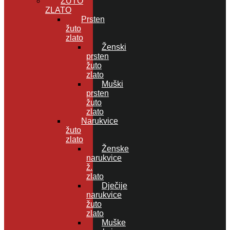
ŽUTO
ZLATO
Prsten
žuto
zlato
Ženski
prsten
žuto
zlato
Muški
prsten
žuto
zlato
Narukvice
žuto
zlato
Ženske
narukvice
ž.
zlato
Dječije
narukvice
žuto
zlato
Muške