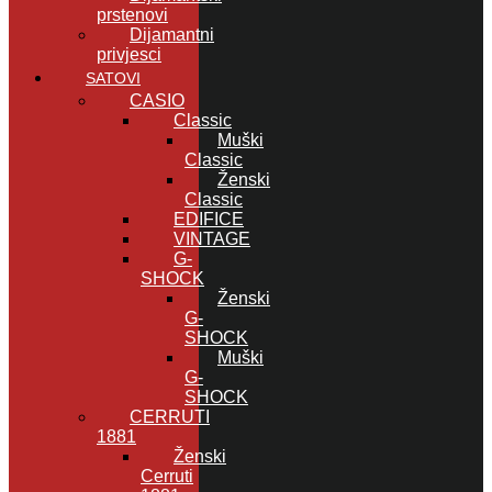
prstenovi
Dijamantni
privjesci
SATOVI
CASIO
Classic
Muški
Classic
Ženski
Classic
EDIFICE
VINTAGE
G-
SHOCK
Ženski
G-
SHOCK
Muški
G-
SHOCK
CERRUTI
1881
Ženski
Cerruti