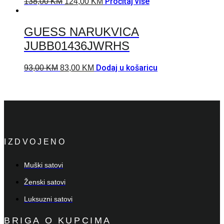
Pročitaj više
138,00
KM
124,00
KM
GUESS NARUKVICA
JUBB01436JWRHS
Dodaj u košaricu
93,00
KM
83,00
KM
IZDVOJENO
Muški satovi
Ženski satovi
Luksuzni satovi
BRIGA O KUPCIMA