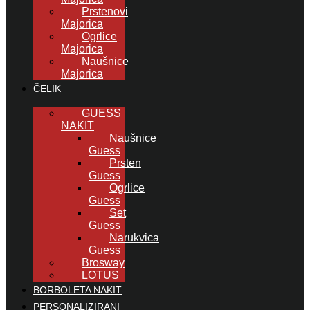
Prstenovi
Majorica
Ogrlice
Majorica
Naušnice
Majorica
ČELIK
GUESS
NAKIT
Naušnice
Guess
Prsten
Guess
Ogrlice
Guess
Set
Guess
Narukvica
Guess
Brosway
LOTUS
BORBOLETA NAKIT
PERSONALIZIRANI