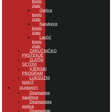
bijelo
zlato
Ogrlice
bijelo
zlato
Narukvice
bijelo
zlato
Lančić
bijelo
zlato
ZARUČNIČKO
PRSTENJE
ZLATNI
SETOVI
VJERSKI
PROGRAM
LUKSUZNI
NAKIT
DIJAMANTI
Dijamantne
naušnice
Dijamantske
ogrlice
Dijamantski