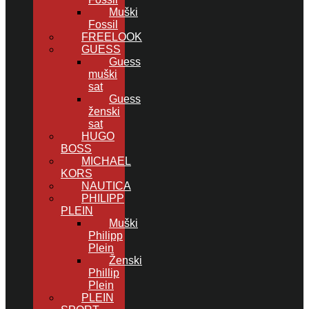
Muški
Fossil
FREELOOK
GUESS
Guess
muški
sat
Guess
ženski
sat
HUGO
BOSS
MICHAEL
KORS
NAUTICA
PHILIPP
PLEIN
Muški
Philipp
Plein
Ženski
Phillip
Plein
PLEIN