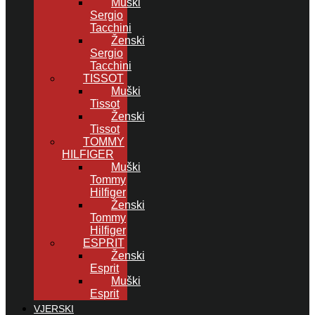
Muški
Sergio
Tacchini
Ženski
Sergio
Tacchini
TISSOT
Muški
Tissot
Ženski
Tissot
TOMMY
HILFIGER
Muški
Tommy
Hilfiger
Ženski
Tommy
Hilfiger
ESPRIT
Ženski
Esprit
Muški
Esprit
VJERSKI