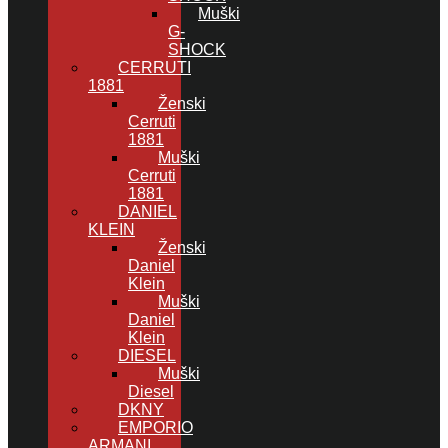
Muški
G-
SHOCK
CERRUTI
1881
Ženski
Cerruti
1881
Muški
Cerruti
1881
DANIEL
KLEIN
Ženski
Daniel
Klein
Muški
Daniel
Klein
DIESEL
Muški
Diesel
DKNY
EMPORIO
ARMANI