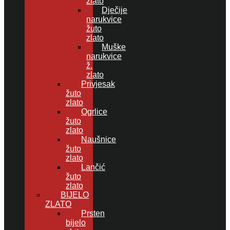
zlato
Dječije
narukvice
žuto
zlato
Muške
narukvice
ž.
zlato
Privjesak
žuto
zlato
Ogrlice
žuto
zlato
Naušnice
žuto
zlato
Lančić
žuto
zlato
BIJELO
ZLATO
Prsten
bijelo