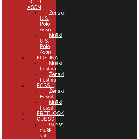
POLO
ASSN
Ženski
U.S.
Polo
Assn
Muški
U.S.
Polo
Assn
FESTINA
Muški
Festina
Ženski
Festina
FOSSIL
Ženski
Fossil
Muški
Fossil
FREELOOK
GUESS
Guess
muški
sat