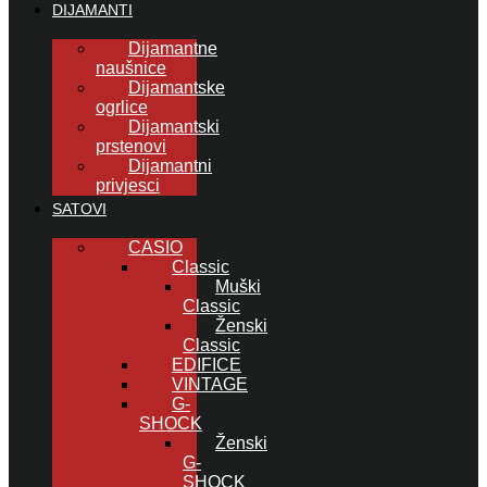
DIJAMANTI
Dijamantne
naušnice
Dijamantske
ogrlice
Dijamantski
prstenovi
Dijamantni
privjesci
SATOVI
CASIO
Classic
Muški
Classic
Ženski
Classic
EDIFICE
VINTAGE
G-
SHOCK
Ženski
G-
SHOCK