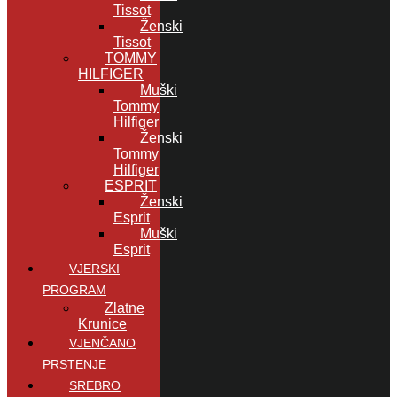
Tissot
Ženski
Tissot
TOMMY
HILFIGER
Muški
Tommy
Hilfiger
Ženski
Tommy
Hilfiger
ESPRIT
Ženski
Esprit
Muški
Esprit
VJERSKI
PROGRAM
Zlatne
Krunice
VJENČANO
PRSTENJE
SREBRO