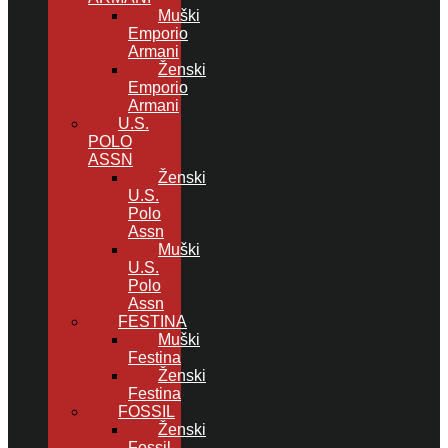
Muški
Emporio
Armani
Ženski
Emporio
Armani
U.S.
POLO
ASSN
Ženski
U.S.
Polo
Assn
Muški
U.S.
Polo
Assn
FESTINA
Muški
Festina
Ženski
Festina
FOSSIL
Ženski
Fossil