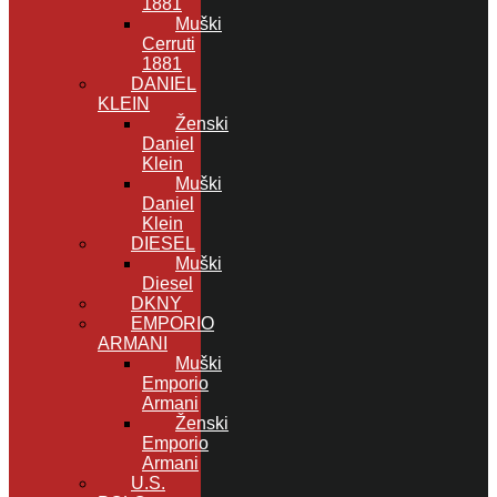
1881
Muški
Cerruti
1881
DANIEL
KLEIN
Ženski
Daniel
Klein
Muški
Daniel
Klein
DIESEL
Muški
Diesel
DKNY
EMPORIO
ARMANI
Muški
Emporio
Armani
Ženski
Emporio
Armani
U.S.