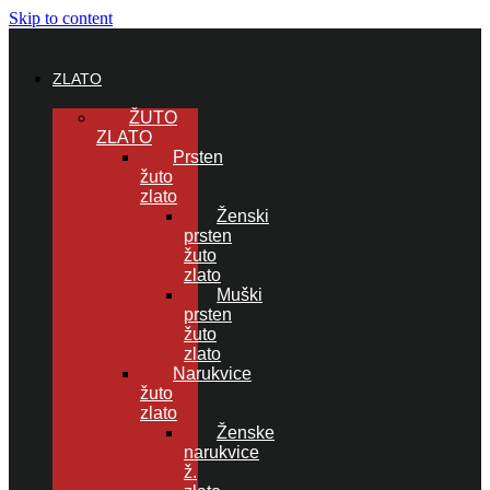
Skip to content
ZLATO
ŽUTO
ZLATO
Prsten
žuto
zlato
Ženski
prsten
žuto
zlato
Muški
prsten
žuto
zlato
Narukvice
žuto
zlato
Ženske
narukvice
ž.