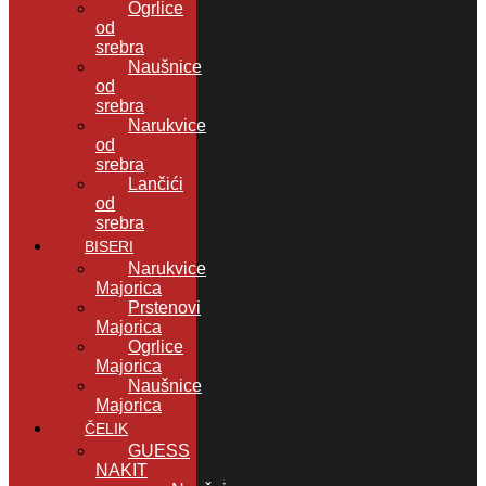
Ogrlice
od
srebra
Naušnice
od
srebra
Narukvice
od
srebra
Lančići
od
srebra
BISERI
Narukvice
Majorica
Prstenovi
Majorica
Ogrlice
Majorica
Naušnice
Majorica
ČELIK
GUESS
NAKIT