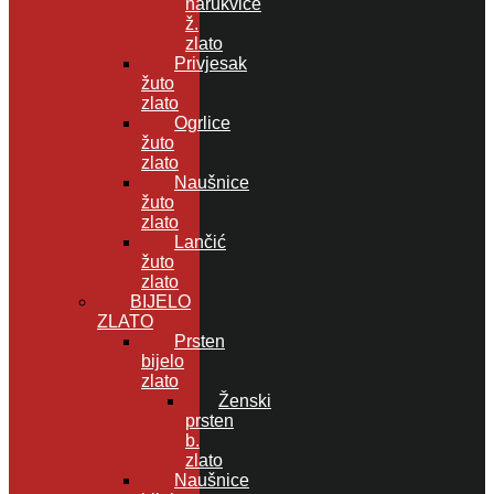
narukvice
ž.
zlato
Privjesak
žuto
zlato
Ogrlice
žuto
zlato
Naušnice
žuto
zlato
Lančić
žuto
zlato
BIJELO
ZLATO
Prsten
bijelo
zlato
Ženski
prsten
b.
zlato
Naušnice