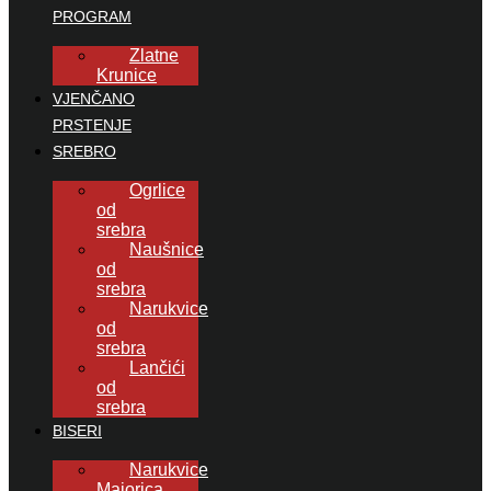
PROGRAM
Zlatne
Krunice
VJENČANO
PRSTENJE
SREBRO
Ogrlice
od
srebra
Naušnice
od
srebra
Narukvice
od
srebra
Lančići
od
srebra
BISERI
Narukvice
Majorica