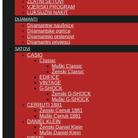
ZLATNI SETOVI
VJERSKI PROGRAM
LUKSUZNI NAKIT
DIJAMANTI
Dijamantne naušnice
Dijamantske ogrlice
Dijamantski prstenovi
Dijamantni privjesci
SATOVI
CASIO
Classic
Muški Classic
Ženski Classic
EDIFICE
VINTAGE
G-SHOCK
Ženski G-SHOCK
Muški G-SHOCK
CERRUTI 1881
Ženski Cerruti 1881
Muški Cerruti 1881
DANIEL KLEIN
Ženski Daniel Klein
Muški Daniel Klein