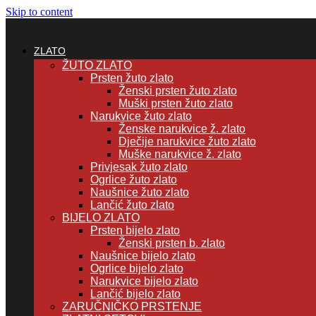
Skip to content
ZLATO
ŽUTO ZLATO
Prsten žuto zlato
Ženski prsten žuto zlato
Muški prsten žuto zlato
Narukvice žuto zlato
Ženske narukvice ž. zlato
Dječije narukvice žuto zlato
Muške narukvice ž. zlato
Privjesak žuto zlato
Ogrlice žuto zlato
Naušnice žuto zlato
Lančić žuto zlato
BIJELO ZLATO
Prsten bijelo zlato
Ženski prsten b. zlato
Naušnice bijelo zlato
Ogrlice bijelo zlato
Narukvice bijelo zlato
Lančić bijelo zlato
ZARUČNIČKO PRSTENJE