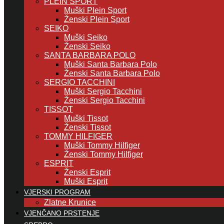
PLEIN SPORT
Muški Plein Sport
Ženski Plein Sport
SEIKO
Muški Seiko
Ženski Seiko
SANTA BARBARA POLO
Muški Santa Barbara Polo
Ženski Santa Barbara Polo
SERGIO TACCHINI
Muški Sergio Tacchini
Ženski Sergio Tacchini
TISSOT
Muški Tissot
Ženski Tissot
TOMMY HILFIGER
Muški Tommy Hilfiger
Ženski Tommy Hilfiger
ESPRIT
Ženski Esprit
Muški Esprit
VJERSKI PROGRAM
Zlatne Krunice
VJENČANO PRSTENJE