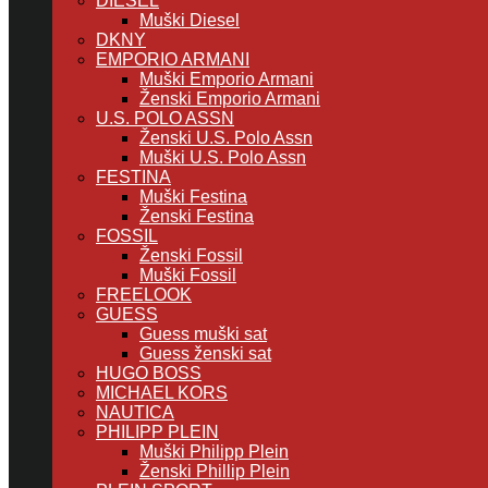
DIESEL
Muški Diesel
DKNY
EMPORIO ARMANI
Muški Emporio Armani
Ženski Emporio Armani
U.S. POLO ASSN
Ženski U.S. Polo Assn
Muški U.S. Polo Assn
FESTINA
Muški Festina
Ženski Festina
FOSSIL
Ženski Fossil
Muški Fossil
FREELOOK
GUESS
Guess muški sat
Guess ženski sat
HUGO BOSS
MICHAEL KORS
NAUTICA
PHILIPP PLEIN
Muški Philipp Plein
Ženski Phillip Plein