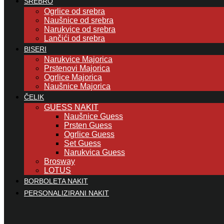
SREBRO
Ogrlice od srebra
Naušnice od srebra
Narukvice od srebra
Lančići od srebra
BISERI
Narukvice Majorica
Prstenovi Majorica
Ogrlice Majorica
Naušnice Majorica
ČELIK
GUESS NAKIT
Naušnice Guess
Prsten Guess
Ogrlice Guess
Set Guess
Narukvica Guess
Brosway
LOTUS
BORBOLETA NAKIT
PERSONALIZIRANI NAKIT