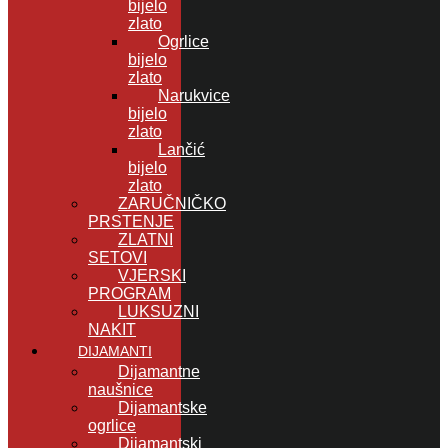
bijelo
zlato
Ogrlice
bijelo
zlato
Narukvice
bijelo
zlato
Lančić
bijelo
zlato
ZARUČNIČKO
PRSTENJE
ZLATNI
SETOVI
VJERSKI
PROGRAM
LUKSUZNI
NAKIT
DIJAMANTI
Dijamantne
naušnice
Dijamantske
ogrlice
Dijamantski