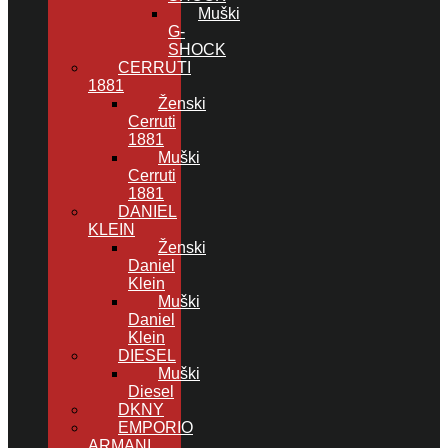
Muški
G-
SHOCK
CERRUTI
1881
Ženski
Cerruti
1881
Muški
Cerruti
1881
DANIEL
KLEIN
Ženski
Daniel
Klein
Muški
Daniel
Klein
DIESEL
Muški
Diesel
DKNY
EMPORIO
ARMANI