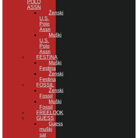
POLO
ASSN
Ženski
U.S.
Polo
Assn
Muški
U.S.
Polo
Assn
FESTINA
Muški
Festina
Ženski
Festina
FOSSIL
Ženski
Fossil
Muški
Fossil
FREELOOK
GUESS
Guess
muški
sat