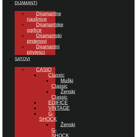
DIJAMANTI
Dijamantne
naušnice
Dijamantske
ogrlice
Dijamantski
prstenovi
Dijamantni
privjesci
SATOVI
CASIO
Classic
Muški
Classic
Ženski
Classic
EDIFICE
VINTAGE
G-
SHOCK
Ženski
G-
SHOCK