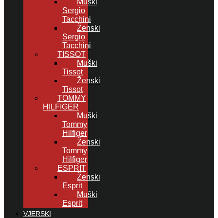
Muški
Sergio
Tacchini
Ženski
Sergio
Tacchini
TISSOT
Muški
Tissot
Ženski
Tissot
TOMMY
HILFIGER
Muški
Tommy
Hilfiger
Ženski
Tommy
Hilfiger
ESPRIT
Ženski
Esprit
Muški
Esprit
VJERSKI