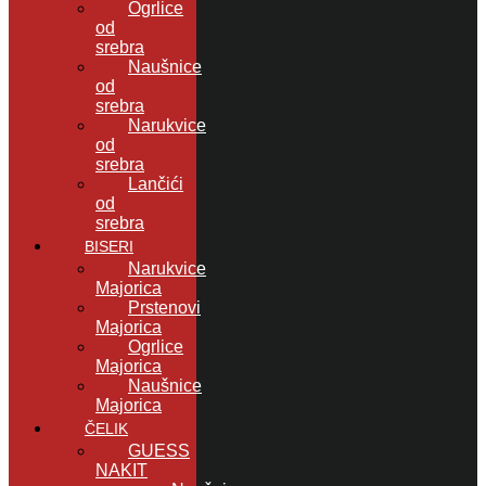
Ogrlice
od
srebra
Naušnice
od
srebra
Narukvice
od
srebra
Lančići
od
srebra
BISERI
Narukvice
Majorica
Prstenovi
Majorica
Ogrlice
Majorica
Naušnice
Majorica
ČELIK
GUESS
NAKIT