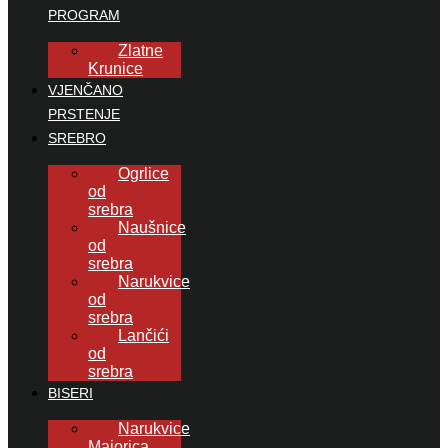
PROGRAM
Zlatne
Krunice
VJENČANO
PRSTENJE
SREBRO
Ogrlice
od
srebra
Naušnice
od
srebra
Narukvice
od
srebra
Lančići
od
srebra
BISERI
Narukvice
Majorica