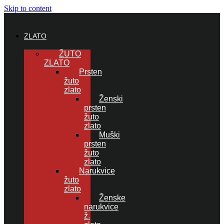
Skip to content
ZLATO
ŽUTO
ZLATO
Prsten
žuto
zlato
Ženski
prsten
žuto
zlato
Muški
prsten
žuto
zlato
Narukvice
žuto
zlato
Ženske
narukvice
ž.