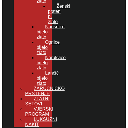
zlato
Ženski
prsten
b.
zlato
Naušnice
bijelo
zlato
Ogrlice
bijelo
zlato
Narukvice
bijelo
zlato
Lančić
bijelo
zlato
ZARUČNIČKO
PRSTENJE
ZLATNI
SETOVI
VJERSKI
PROGRAM
LUKSUZNI
NAKIT