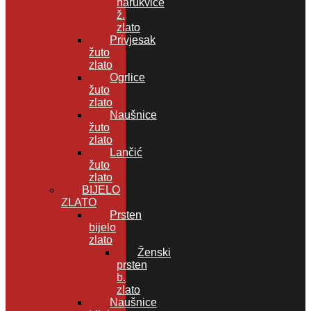
narukvice
ž.
zlato
Privjesak
žuto
zlato
Ogrlice
žuto
zlato
Naušnice
žuto
zlato
Lančić
žuto
zlato
BIJELO
ZLATO
Prsten
bijelo
zlato
Ženski
prsten
b.
zlato
Naušnice