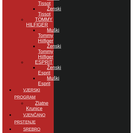
Tissot
Ženski
Tissot
TOMMY
HILFIGER
Muški
Tommy
Hilfiger
Ženski
Tommy
Hilfiger
ESPRIT
Ženski
Esprit
Muški
Esprit
VJERSKI
PROGRAM
Zlatne
Krunice
VJENČANO
PRSTENJE
SREBRO