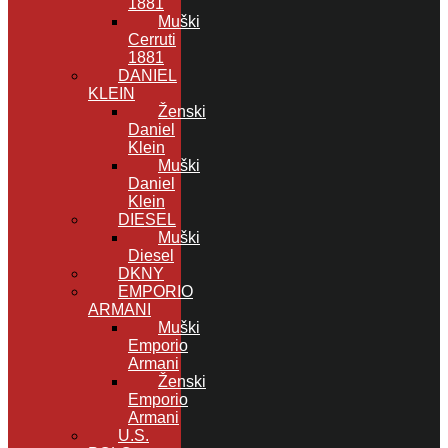
1881
Muški
Cerruti
1881
DANIEL
KLEIN
Ženski
Daniel
Klein
Muški
Daniel
Klein
DIESEL
Muški
Diesel
DKNY
EMPORIO
ARMANI
Muški
Emporio
Armani
Ženski
Emporio
Armani
U.S.