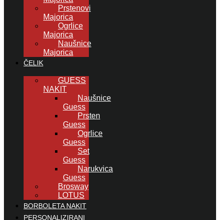
Prstenovi
Majorica
Ogrlice
Majorica
Naušnice
Majorica
ČELIK
GUESS
NAKIT
Naušnice
Guess
Prsten
Guess
Ogrlice
Guess
Set
Guess
Narukvica
Guess
Brosway
LOTUS
BORBOLETA NAKIT
PERSONALIZIRANI