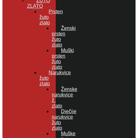
ŽUTO
ZLATO
Prsten
žuto
zlato
Ženski
prsten
žuto
zlato
Muški
prsten
žuto
zlato
Narukvice
žuto
zlato
Ženske
narukvice
ž.
zlato
Dječije
narukvice
žuto
zlato
Muške