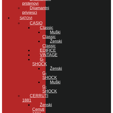
prstenovi
Dijamantni
privjesci
SATOVI
CASIO
Classic
Muški
Classic
Ženski
Classic
EDIFICE
VINTAGE
G-
SHOCK
Ženski
G-
SHOCK
Muški
G-
SHOCK
CERRUTI
1881
Ženski
Cerruti