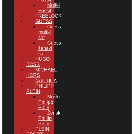
Muški
Fossil
FREELOOK
GUESS
Guess
muški
sat
Guess
ženski
sat
HUGO
BOSS
MICHAEL
KORS
NAUTICA
PHILIPP
PLEIN
Muški
Philipp
Plein
Ženski
Phillip
Plein
PLEIN