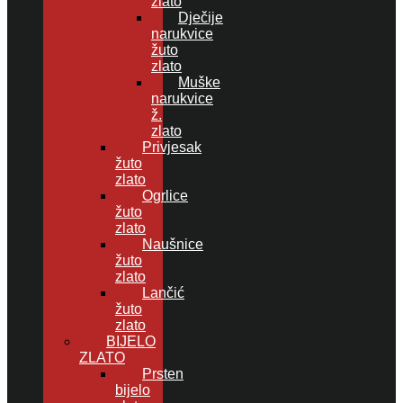
zlato
Dječije
narukvice
žuto
zlato
Muške
narukvice
ž.
zlato
Privjesak
žuto
zlato
Ogrlice
žuto
zlato
Naušnice
žuto
zlato
Lančić
žuto
zlato
BIJELO
ZLATO
Prsten
bijelo