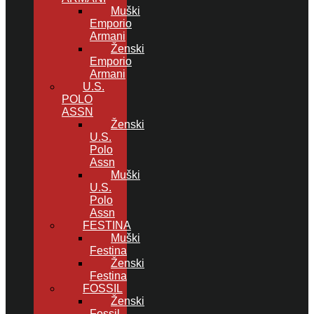
Muški
Emporio
Armani
Ženski
Emporio
Armani
U.S.
POLO
ASSN
Ženski
U.S.
Polo
Assn
Muški
U.S.
Polo
Assn
FESTINA
Muški
Festina
Ženski
Festina
FOSSIL
Ženski
Fossil