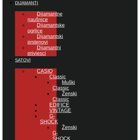
DIJAMANTI
Dijamantne
naušnice
Dijamantske
ogrlice
Dijamantski
prstenovi
Dijamantni
privjesci
SATOVI
CASIO
Classic
Muški
Classic
Ženski
Classic
EDIFICE
VINTAGE
G-
SHOCK
Ženski
G-
SHOCK