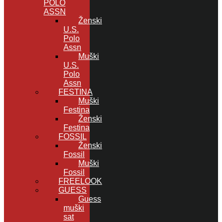
POLO
ASSN
Ženski
U.S.
Polo
Assn
Muški
U.S.
Polo
Assn
FESTINA
Muški
Festina
Ženski
Festina
FOSSIL
Ženski
Fossil
Muški
Fossil
FREELOOK
GUESS
Guess
muški
sat