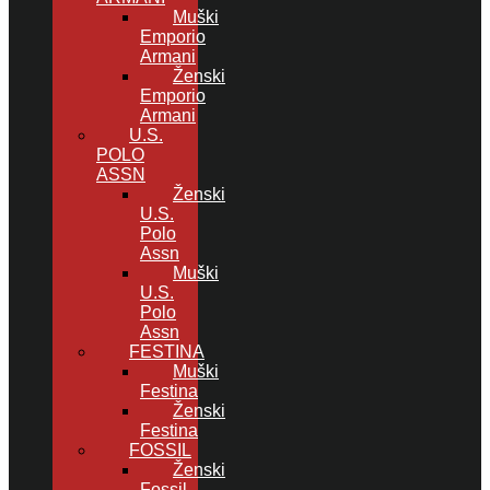
Muški
Emporio
Armani
Ženski
Emporio
Armani
U.S.
POLO
ASSN
Ženski
U.S.
Polo
Assn
Muški
U.S.
Polo
Assn
FESTINA
Muški
Festina
Ženski
Festina
FOSSIL
Ženski
Fossil