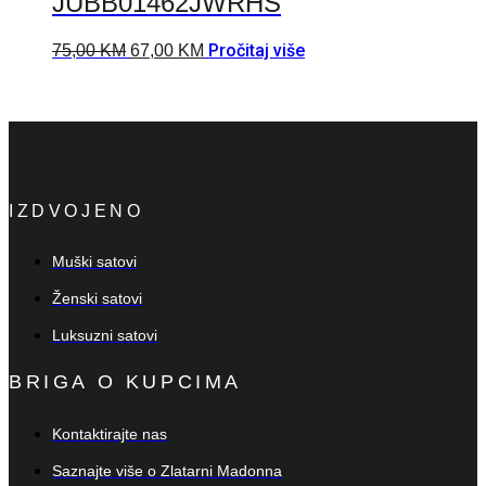
JUBB01462JWRHS
Pročitaj više
75,00
KM
67,00
KM
IZDVOJENO
Muški satovi
Ženski satovi
Luksuzni satovi
BRIGA O KUPCIMA
Kontaktirajte nas
Saznajte više o Zlatarni Madonna