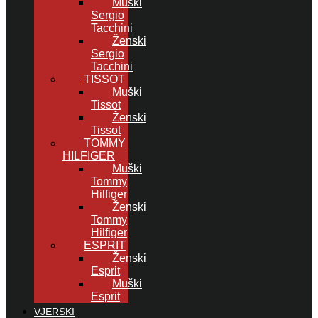
Muški
Sergio
Tacchini
Ženski
Sergio
Tacchini
TISSOT
Muški
Tissot
Ženski
Tissot
TOMMY
HILFIGER
Muški
Tommy
Hilfiger
Ženski
Tommy
Hilfiger
ESPRIT
Ženski
Esprit
Muški
Esprit
VJERSKI