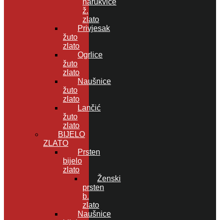
narukvice
ž.
zlato
Privjesak
žuto
zlato
Ogrlice
žuto
zlato
Naušnice
žuto
zlato
Lančić
žuto
zlato
BIJELO
ZLATO
Prsten
bijelo
zlato
Ženski
prsten
b.
zlato
Naušnice