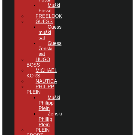
Muški
Fossil
FREELOOK
GUESS
Guess
muški
sat
Guess
ženski
sat
HUGO
BOSS
MICHAEL
KORS
NAUTICA
PHILIPP
PLEIN
Muški
Philipp
Plein
Ženski
Phillip
Plein
PLEIN