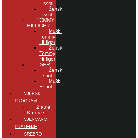
Tissot
Ženski
Tissot
TOMMY
HILFIGER
Muški
Tommy
Hilfiger
Ženski
Tommy
Hilfiger
ESPRIT
Ženski
Esprit
Muški
Esprit
VJERSKI
PROGRAM
Zlatne
Krunice
VJENČANO
PRSTENJE
SREBRO