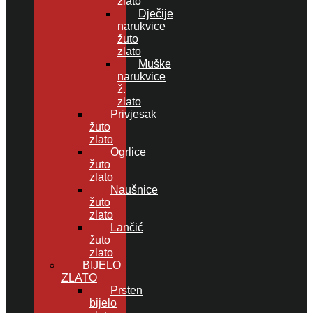
zlato
Dječije
narukvice
žuto
zlato
Muške
narukvice
ž.
zlato
Privjesak
žuto
zlato
Ogrlice
žuto
zlato
Naušnice
žuto
zlato
Lančić
žuto
zlato
BIJELO
ZLATO
Prsten
bijelo