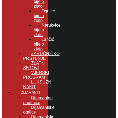
bijelo
zlato
Ogrlice
bijelo
zlato
Narukvice
bijelo
zlato
Lančić
bijelo
zlato
ZARUČNIČKO
PRSTENJE
ZLATNI
SETOVI
VJERSKI
PROGRAM
LUKSUZNI
NAKIT
DIJAMANTI
Dijamantne
naušnice
Dijamantske
ogrlice
Dijamantski