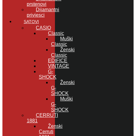
prstenovi
Dijamantni
privjesci
SATOVI
CASIO
Classic
Muški
Classic
Ženski
Classic
EDIFICE
VINTAGE
G-
SHOCK
Ženski
G-
SHOCK
Muški
G-
SHOCK
CERRUTI
1881
Ženski
Cerruti