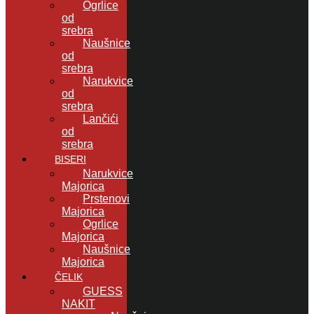
Ogrlice
od
srebra
Naušnice
od
srebra
Narukvice
od
srebra
Lančići
od
srebra
BISERI
Narukvice
Majorica
Prstenovi
Majorica
Ogrlice
Majorica
Naušnice
Majorica
ČELIK
GUESS
NAKIT