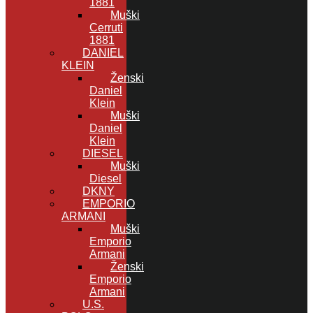
1881
Muški
Cerruti
1881
DANIEL
KLEIN
Ženski
Daniel
Klein
Muški
Daniel
Klein
DIESEL
Muški
Diesel
DKNY
EMPORIO
ARMANI
Muški
Emporio
Armani
Ženski
Emporio
Armani
U.S.