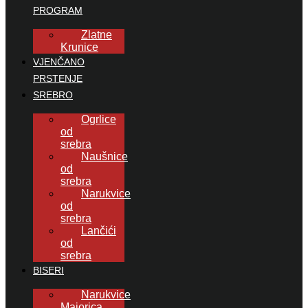
PROGRAM
Zlatne
Krunice
VJENČANO
PRSTENJE
SREBRO
Ogrlice
od
srebra
Naušnice
od
srebra
Narukvice
od
srebra
Lančići
od
srebra
BISERI
Narukvice
Majorica