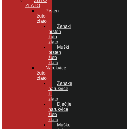
ŽUTO
ZLATO
Prsten
žuto
zlato
Ženski
prsten
žuto
zlato
Muški
prsten
žuto
zlato
Narukvice
žuto
zlato
Ženske
narukvice
ž.
zlato
Dječije
narukvice
žuto
zlato
Muške