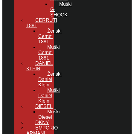
Muški
G-
SHOCK
CERRUTI
1881
Ženski
Cerruti
1881
Muški
Cerruti
1881
DANIEL
KLEIN
Ženski
Daniel
Klein
Muški
Daniel
Klein
DIESEL
Muški
Diesel
DKNY
EMPORIO
ARMANI