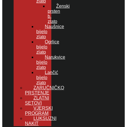
zlato
Ženski
prsten
b.
zlato
Naušnice
bijelo
zlato
Ogrlice
bijelo
zlato
Narukvice
bijelo
zlato
Lančić
bijelo
zlato
ZARUČNIČKO
PRSTENJE
ZLATNI
SETOVI
VJERSKI
PROGRAM
LUKSUZNI
NAKIT