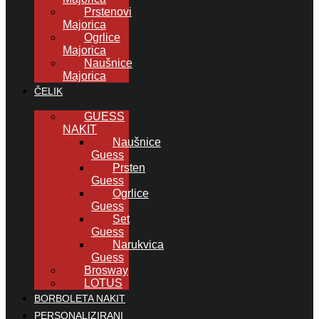
Prstenovi
Majorica
Ogrlice
Majorica
Naušnice
Majorica
ČELIK
GUESS
NAKIT
Naušnice
Guess
Prsten
Guess
Ogrlice
Guess
Set
Guess
Narukvica
Guess
Brosway
LOTUS
BORBOLETA NAKIT
PERSONALIZIRANI