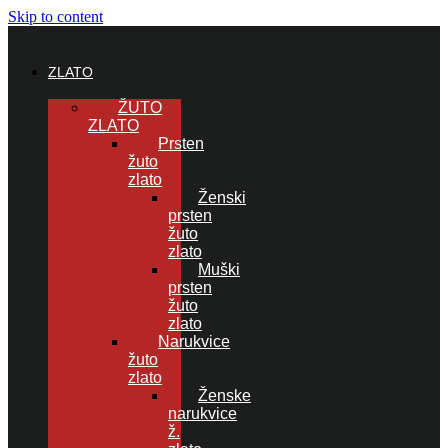
Skip to content
ZLATO
ŽUTO
ZLATO
Prsten
žuto
zlato
Ženski
prsten
žuto
zlato
Muški
prsten
žuto
zlato
Narukvice
žuto
zlato
Ženske
narukvice
ž.