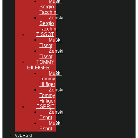
Muški
Sergio
Tacchini
Ženski
Sergio
Tacchini
TISSOT
Muški
Tissot
Ženski
Tissot
TOMMY
HILFIGER
Muški
Tommy
Hilfiger
Ženski
Tommy
Hilfiger
ESPRIT
Ženski
Esprit
Muški
Esprit
VJERSKI