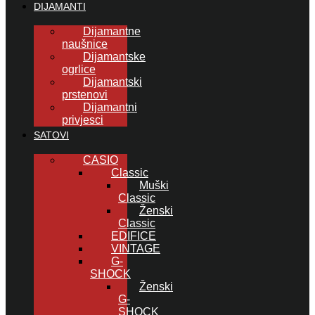
DIJAMANTI
Dijamantne
naušnice
Dijamantske
ogrlice
Dijamantski
prstenovi
Dijamantni
privjesci
SATOVI
CASIO
Classic
Muški
Classic
Ženski
Classic
EDIFICE
VINTAGE
G-
SHOCK
Ženski
G-
SHOCK