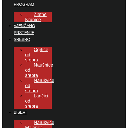
PROGRAM
Zlatne
Krunice
VJENČANO
PRSTENJE
SREBRO
Ogrlice
od
srebra
Naušnice
od
srebra
Narukvice
od
srebra
Lančići
od
srebra
BISERI
Narukvice
Majorica