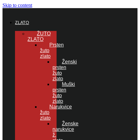
Skip to content
ZLATO
ŽUTO
ZLATO
Prsten
žuto
zlato
Ženski
prsten
žuto
zlato
Muški
prsten
žuto
zlato
Narukvice
žuto
zlato
Ženske
narukvice
ž.