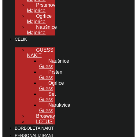
Prstenovi
Majorica
Ogrlice
Majorica
Naušnice
Majorica
ČELIK
GUESS
NAKIT
Naušnice
Guess
Prsten
Guess
Ogrlice
Guess
Set
Guess
Narukvica
Guess
Brosway
LOTUS
BORBOLETA NAKIT
PERSONALIZIRANI