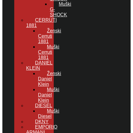
Muški
G-
SHOCK
CERRUTI
1881
Ženski
Cerruti
1881
Muški
Cerruti
1881
DANIEL
KLEIN
Ženski
Daniel
Klein
Muški
Daniel
Klein
DIESEL
Muški
Diesel
DKNY
EMPORIO
ARMANI