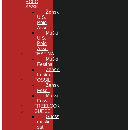
POLO
ASSN
Ženski
U.S.
Polo
Assn
Muški
U.S.
Polo
Assn
FESTINA
Muški
Festina
Ženski
Festina
FOSSIL
Ženski
Fossil
Muški
Fossil
FREELOOK
GUESS
Guess
muški
sat