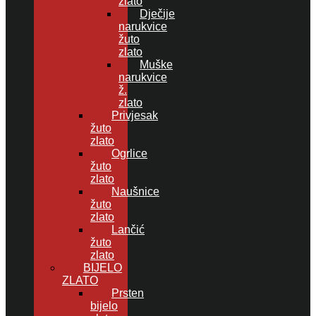
zlato
Dječije
narukvice
žuto
zlato
Muške
narukvice
ž.
zlato
Privjesak
žuto
zlato
Ogrlice
žuto
zlato
Naušnice
žuto
zlato
Lančić
žuto
zlato
BIJELO
ZLATO
Prsten
bijelo