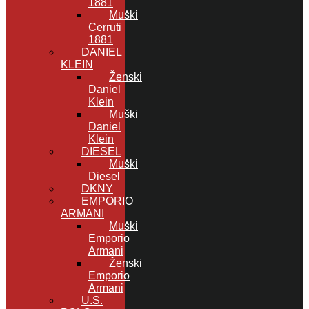
1881
Muški
Cerruti
1881
DANIEL
KLEIN
Ženski
Daniel
Klein
Muški
Daniel
Klein
DIESEL
Muški
Diesel
DKNY
EMPORIO
ARMANI
Muški
Emporio
Armani
Ženski
Emporio
Armani
U.S.