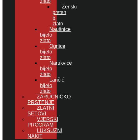
zlato
Ženski
prsten
b.
zlato
Naušnice
bijelo
zlato
Ogrlice
bijelo
zlato
Narukvice
bijelo
zlato
Lančić
bijelo
zlato
ZARUČNIČKO
PRSTENJE
ZLATNI
SETOVI
VJERSKI
PROGRAM
LUKSUZNI
NAKIT