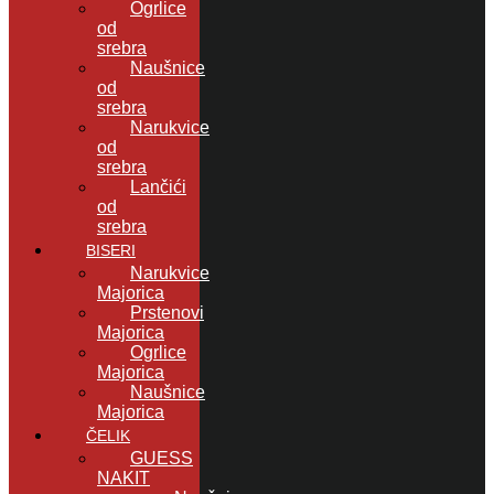
Ogrlice
od
srebra
Naušnice
od
srebra
Narukvice
od
srebra
Lančići
od
srebra
BISERI
Narukvice
Majorica
Prstenovi
Majorica
Ogrlice
Majorica
Naušnice
Majorica
ČELIK
GUESS
NAKIT