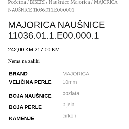
Početna
/
BISERI
/
Naušnice Majorica
/ MAJORICA
NAUŠNICE 11036.01.1.E00.000.1
MAJORICA NAUŠNICE
11036.01.1.E00.000.1
242,00
KM
217,00
KM
Nema na zalihi
BRAND
MAJORICA
VELIČINA PERLE
10mm
pozlata
BOJA NAUŠNICE
bijela
BOJA PERLE
cirkon
KAMENJE