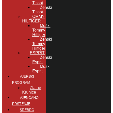
Tissot
Ženski
Tissot
TOMMY
HILFIGER
Muški
Tommy
Hilfiger
Ženski
Tommy
Hilfiger
ESPRIT
Ženski
Esprit
Muški
Esprit
VJERSKI
PROGRAM
Zlatne
Krunice
VJENČANO
PRSTENJE
SREBRO