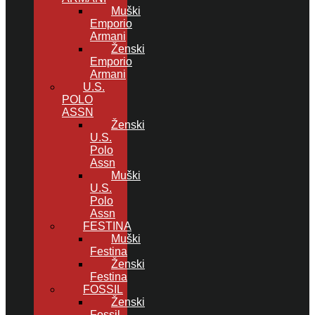
Muški
Emporio
Armani
Ženski
Emporio
Armani
U.S.
POLO
ASSN
Ženski
U.S.
Polo
Assn
Muški
U.S.
Polo
Assn
FESTINA
Muški
Festina
Ženski
Festina
FOSSIL
Ženski
Fossil