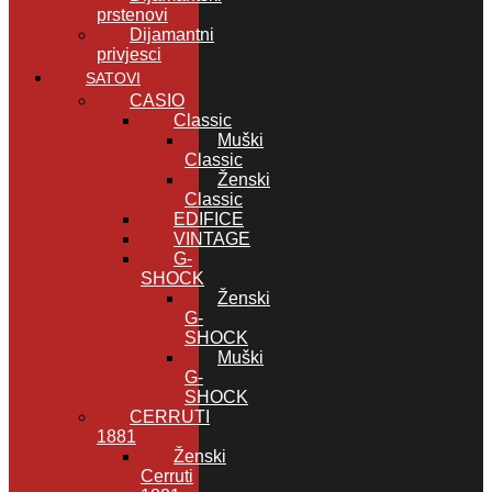
prstenovi
Dijamantni
privjesci
SATOVI
CASIO
Classic
Muški
Classic
Ženski
Classic
EDIFICE
VINTAGE
G-
SHOCK
Ženski
G-
SHOCK
Muški
G-
SHOCK
CERRUTI
1881
Ženski
Cerruti