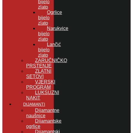
bijelo
zlato
Ogrlice
bijelo
zlato
Narukvice
bijelo
zlato
Lančić
bijelo
zlato
ZARUČNIČKO
PRSTENJE
ZLATNI
SETOVI
VJERSKI
PROGRAM
LUKSUZNI
NAKIT
DIJAMANTI
Dijamantne
naušnice
Dijamantske
ogrlice
Dijamantski