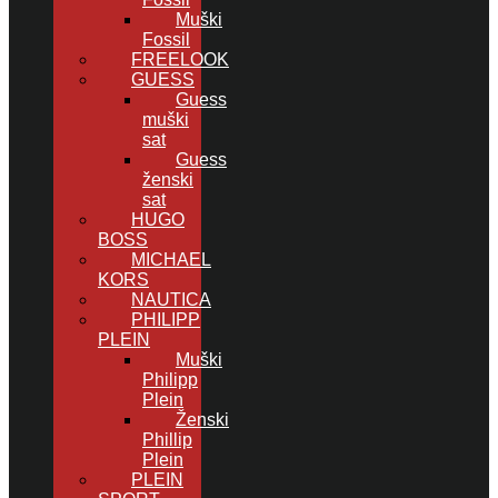
Muški
Fossil
FREELOOK
GUESS
Guess
muški
sat
Guess
ženski
sat
HUGO
BOSS
MICHAEL
KORS
NAUTICA
PHILIPP
PLEIN
Muški
Philipp
Plein
Ženski
Phillip
Plein
PLEIN