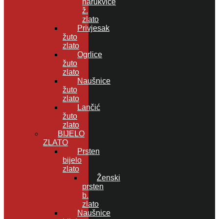
narukvice
ž.
zlato
Privjesak
žuto
zlato
Ogrlice
žuto
zlato
Naušnice
žuto
zlato
Lančić
žuto
zlato
BIJELO
ZLATO
Prsten
bijelo
zlato
Ženski
prsten
b.
zlato
Naušnice