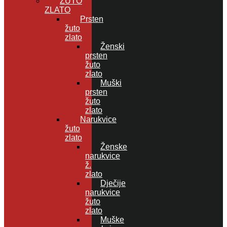
ŽUTO
ZLATO
Prsten
žuto
zlato
Ženski
prsten
žuto
zlato
Muški
prsten
žuto
zlato
Narukvice
žuto
zlato
Ženske
narukvice
ž.
zlato
Dječije
narukvice
žuto
zlato
Muške