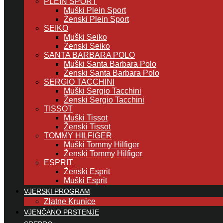
PLEIN SPORT
Muški Plein Sport
Ženski Plein Sport
SEIKO
Muški Seiko
Ženski Seiko
SANTA BARBARA POLO
Muški Santa Barbara Polo
Ženski Santa Barbara Polo
SERGIO TACCHINI
Muški Sergio Tacchini
Ženski Sergio Tacchini
TISSOT
Muški Tissot
Ženski Tissot
TOMMY HILFIGER
Muški Tommy Hilfiger
Ženski Tommy Hilfiger
ESPRIT
Ženski Esprit
Muški Esprit
VJERSKI PROGRAM
Zlatne Krunice
VJENČANO PRSTENJE