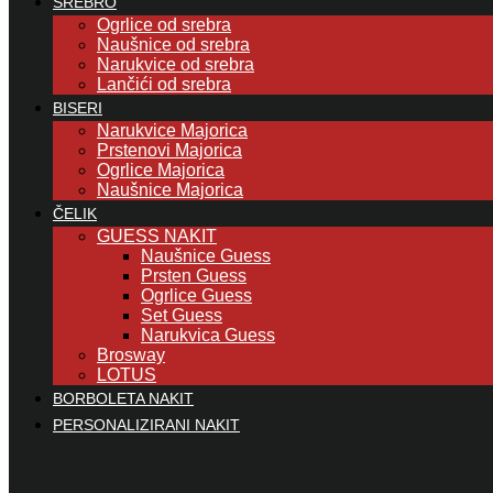
SREBRO
Ogrlice od srebra
Naušnice od srebra
Narukvice od srebra
Lančići od srebra
BISERI
Narukvice Majorica
Prstenovi Majorica
Ogrlice Majorica
Naušnice Majorica
ČELIK
GUESS NAKIT
Naušnice Guess
Prsten Guess
Ogrlice Guess
Set Guess
Narukvica Guess
Brosway
LOTUS
BORBOLETA NAKIT
PERSONALIZIRANI NAKIT