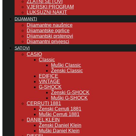
ZLATNI SETOVI
VJERSKI PROGRAM
LUKSUZNI NAKIT
DIJAMANTI
Dijamantne naušnice
Dijamantske ogrlice
Dijamantski prstenovi
Dijamantni privjesci
SATOVI
CASIO
Classic
Muški Classic
Ženski Classic
EDIFICE
VINTAGE
G-SHOCK
Ženski G-SHOCK
Muški G-SHOCK
CERRUTI 1881
Ženski Cerruti 1881
Muški Cerruti 1881
DANIEL KLEIN
Ženski Daniel Klein
Muški Daniel Klein