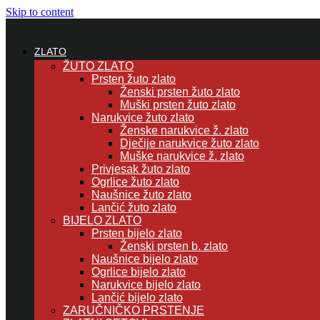
Skip to content
ZLATO
ŽUTO ZLATO
Prsten žuto zlato
Ženski prsten žuto zlato
Muški prsten žuto zlato
Narukvice žuto zlato
Ženske narukvice ž. zlato
Dječije narukvice žuto zlato
Muške narukvice ž. zlato
Privjesak žuto zlato
Ogrlice žuto zlato
Naušnice žuto zlato
Lančić žuto zlato
BIJELO ZLATO
Prsten bijelo zlato
Ženski prsten b. zlato
Naušnice bijelo zlato
Ogrlice bijelo zlato
Narukvice bijelo zlato
Lančić bijelo zlato
ZARUČNIČKO PRSTENJE