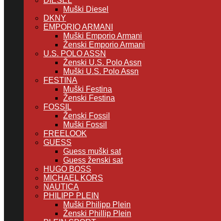
DIESEL
Muški Diesel
DKNY
EMPORIO ARMANI
Muški Emporio Armani
Ženski Emporio Armani
U.S. POLO ASSN
Ženski U.S. Polo Assn
Muški U.S. Polo Assn
FESTINA
Muški Festina
Ženski Festina
FOSSIL
Ženski Fossil
Muški Fossil
FREELOOK
GUESS
Guess muški sat
Guess ženski sat
HUGO BOSS
MICHAEL KORS
NAUTICA
PHILIPP PLEIN
Muški Philipp Plein
Ženski Phillip Plein