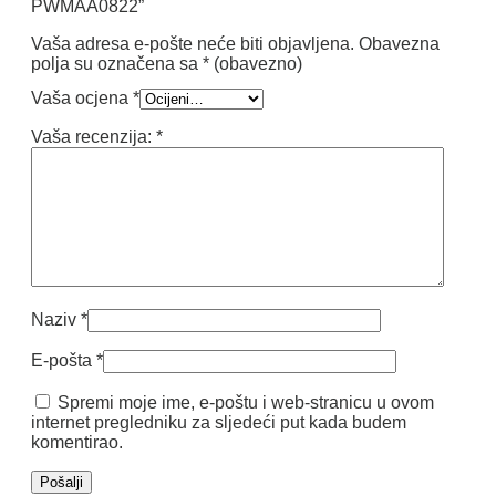
PWMAA0822”
Vaša adresa e-pošte neće biti objavljena.
Obavezna
polja su označena sa
* (obavezno)
Vaša ocjena
*
Vaša recenzija:
*
Naziv
*
E-pošta
*
Spremi moje ime, e-poštu i web-stranicu u ovom
internet pregledniku za sljedeći put kada budem
komentirao.