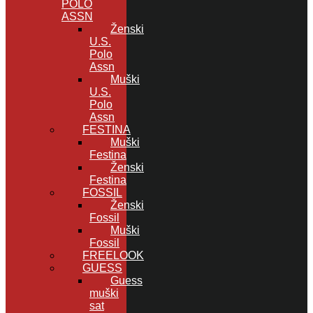
POLO
ASSN
Ženski
U.S.
Polo
Assn
Muški
U.S.
Polo
Assn
FESTINA
Muški
Festina
Ženski
Festina
FOSSIL
Ženski
Fossil
Muški
Fossil
FREELOOK
GUESS
Guess
muški
sat