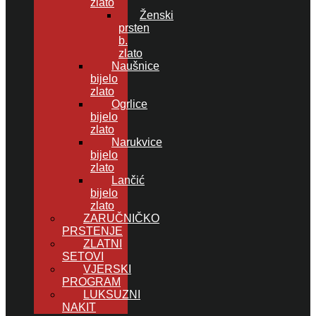
zlato
Ženski
prsten
b.
zlato
Naušnice
bijelo
zlato
Ogrlice
bijelo
zlato
Narukvice
bijelo
zlato
Lančić
bijelo
zlato
ZARUČNIČKO
PRSTENJE
ZLATNI
SETOVI
VJERSKI
PROGRAM
LUKSUZNI
NAKIT