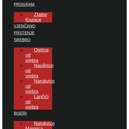
PROGRAM
Zlatne
Krunice
VJENČANO
PRSTENJE
SREBRO
Ogrlice
od
srebra
Naušnice
od
srebra
Narukvice
od
srebra
Lančići
od
srebra
BISERI
Narukvice
Majorica