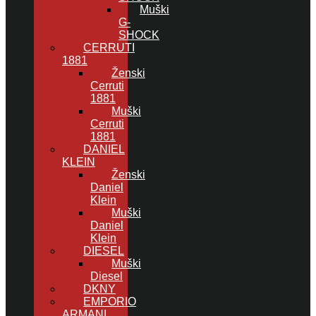
Muški
G-
SHOCK
CERRUTI
1881
Ženski
Cerruti
1881
Muški
Cerruti
1881
DANIEL
KLEIN
Ženski
Daniel
Klein
Muški
Daniel
Klein
DIESEL
Muški
Diesel
DKNY
EMPORIO
ARMANI