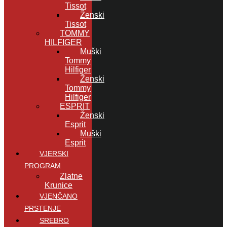
Tissot
Ženski
Tissot
TOMMY
HILFIGER
Muški
Tommy
Hilfiger
Ženski
Tommy
Hilfiger
ESPRIT
Ženski
Esprit
Muški
Esprit
VJERSKI
PROGRAM
Zlatne
Krunice
VJENČANO
PRSTENJE
SREBRO