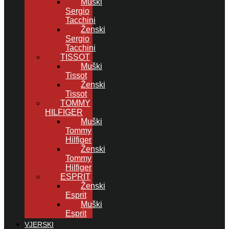
Muški
Sergio
Tacchini
Ženski
Sergio
Tacchini
TISSOT
Muški
Tissot
Ženski
Tissot
TOMMY
HILFIGER
Muški
Tommy
Hilfiger
Ženski
Tommy
Hilfiger
ESPRIT
Ženski
Esprit
Muški
Esprit
VJERSKI