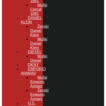
1881
Muški
Cerruti
1881
DANIEL
KLEIN
Ženski
Daniel
Klein
Muški
Daniel
Klein
DIESEL
Muški
Diesel
DKNY
EMPORIO
ARMANI
Muški
Emporio
Armani
Ženski
Emporio
Armani
U.S.