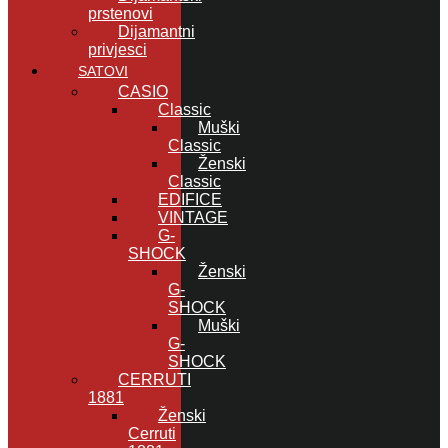
prstenovi
Dijamantni
privjesci
SATOVI
CASIO
Classic
Muški
Classic
Ženski
Classic
EDIFICE
VINTAGE
G-
SHOCK
Ženski
G-
SHOCK
Muški
G-
SHOCK
CERRUTI
1881
Ženski
Cerruti