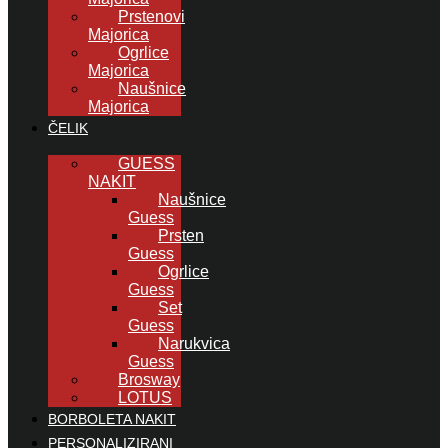
Prstenovi
Majorica
Ogrlice
Majorica
Naušnice
Majorica
ČELIK
GUESS
NAKIT
Naušnice
Guess
Prsten
Guess
Ogrlice
Guess
Set
Guess
Narukvica
Guess
Brosway
LOTUS
BORBOLETA NAKIT
PERSONALIZIRANI