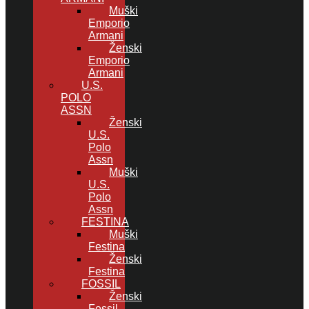
Muški
Emporio
Armani
Ženski
Emporio
Armani
U.S.
POLO
ASSN
Ženski
U.S.
Polo
Assn
Muški
U.S.
Polo
Assn
FESTINA
Muški
Festina
Ženski
Festina
FOSSIL
Ženski
Fossil