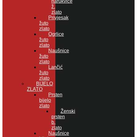
narukvice
ž.
zlato
Privjesak
žuto
zlato
Ogrlice
žuto
zlato
Naušnice
žuto
zlato
Lančić
žuto
zlato
BIJELO
ZLATO
Prsten
bijelo
zlato
Ženski
prsten
b.
zlato
Naušnice