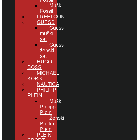
Muški
Fossil
FREELOOK
GUESS
Guess
muški
sat
Guess
ženski
sat
HUGO
BOSS
MICHAEL
KORS
NAUTICA
PHILIPP
PLEIN
Muški
Philipp
Plein
Ženski
Phillip
Plein
PLEIN