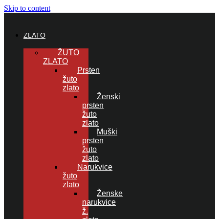
Skip to content
ZLATO
ŽUTO
ZLATO
Prsten
žuto
zlato
Ženski
prsten
žuto
zlato
Muški
prsten
žuto
zlato
Narukvice
žuto
zlato
Ženske
narukvice
ž.