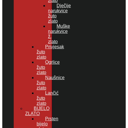
zlato
Dječije
narukvice
žuto
zlato
Muške
narukvice
ž.
zlato
Privjesak
žuto
zlato
Ogrlice
žuto
zlato
Naušnice
žuto
zlato
Lančić
žuto
zlato
BIJELO
ZLATO
Prsten
bijelo