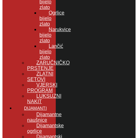
bijelo
zlato
Ogrlice
bijelo
zlato
Narukvice
bijelo
zlato
Lančić
bijelo
zlato
ZARUČNIČKO
PRSTENJE
ZLATNI
SETOVI
VJERSKI
PROGRAM
LUKSUZNI
NAKIT
DIJAMANTI
Dijamantne
naušnice
Dijamantske
ogrlice
Dijamantski