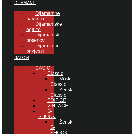
DIJAMANTI
Dijamantne
naušnice
Dijamantske
ogrlice
Dijamantski
prstenovi
Dijamantni
privjesci
SATOVI
CASIO
Classic
Muški
Classic
Ženski
Classic
EDIFICE
VINTAGE
G-
SHOCK
Ženski
G-
SHOCK