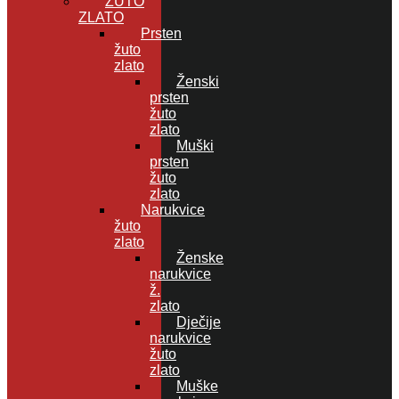
ŽUTO
ZLATO
Prsten
žuto
zlato
Ženski
prsten
žuto
zlato
Muški
prsten
žuto
zlato
Narukvice
žuto
zlato
Ženske
narukvice
ž.
zlato
Dječije
narukvice
žuto
zlato
Muške