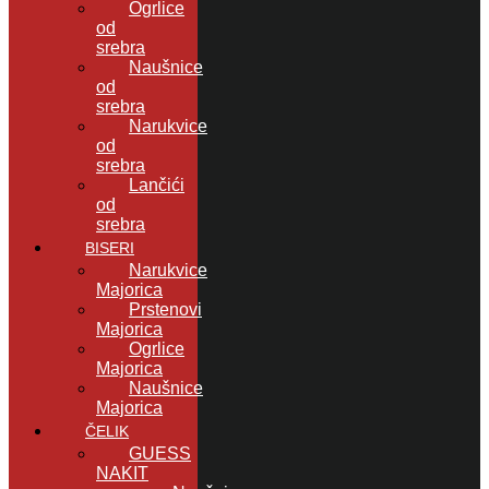
Ogrlice
od
srebra
Naušnice
od
srebra
Narukvice
od
srebra
Lančići
od
srebra
BISERI
Narukvice
Majorica
Prstenovi
Majorica
Ogrlice
Majorica
Naušnice
Majorica
ČELIK
GUESS
NAKIT