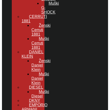
Muški
G-
SHOCK
CERRUTI
1881
Ženski
Cerruti
1881
Muški
Cerruti
1881
DANIEL
KLEIN
Ženski
Daniel
Klein
Muški
Daniel
Klein
DIESEL
Muški
Diesel
DKNY
EMPORIO
ARMANI