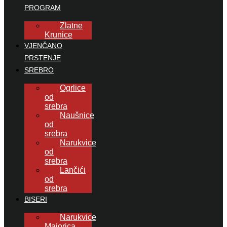
PROGRAM
Zlatne
Krunice
VJENČANO
PRSTENJE
SREBRO
Ogrlice
od
srebra
Naušnice
od
srebra
Narukvice
od
srebra
Lančići
od
srebra
BISERI
Narukvice
Majorica