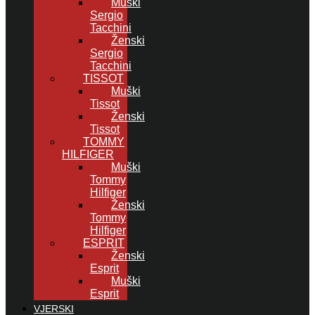
Muški
Sergio
Tacchini
Ženski
Sergio
Tacchini
TISSOT
Muški
Tissot
Ženski
Tissot
TOMMY
HILFIGER
Muški
Tommy
Hilfiger
Ženski
Tommy
Hilfiger
ESPRIT
Ženski
Esprit
Muški
Esprit
VJERSKI