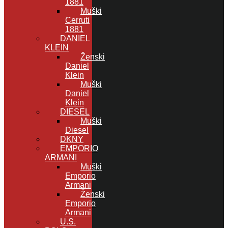
1881
Muški
Cerruti
1881
DANIEL
KLEIN
Ženski
Daniel
Klein
Muški
Daniel
Klein
DIESEL
Muški
Diesel
DKNY
EMPORIO
ARMANI
Muški
Emporio
Armani
Ženski
Emporio
Armani
U.S.