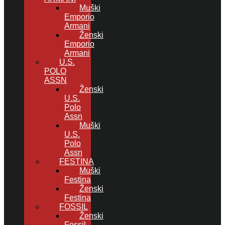
Muški
Emporio
Armani
Ženski
Emporio
Armani
U.S.
POLO
ASSN
Ženski
U.S.
Polo
Assn
Muški
U.S.
Polo
Assn
FESTINA
Muški
Festina
Ženski
Festina
FOSSIL
Ženski
Fossil