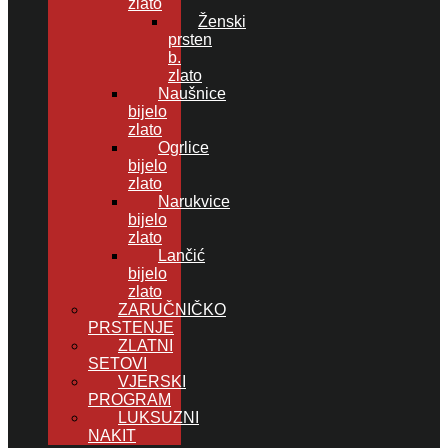
zlato
Ženski
prsten
b.
zlato
Naušnice
bijelo
zlato
Ogrlice
bijelo
zlato
Narukvice
bijelo
zlato
Lančić
bijelo
zlato
ZARUČNIČKO
PRSTENJE
ZLATNI
SETOVI
VJERSKI
PROGRAM
LUKSUZNI
NAKIT