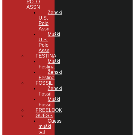
POLO
ASSN
Ženski
U.S.
Polo
Assn
Muški
U.S.
Polo
Assn
FESTINA
Muški
Festina
Ženski
Festina
FOSSIL
Ženski
Fossil
Muški
Fossil
FREELOOK
GUESS
Guess
muški
sat