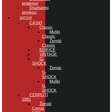
prstenovi
Dijamantni
privjesci
SATOVI
CASIO
Classic
Muški
Classic
Ženski
Classic
EDIFICE
VINTAGE
G-
SHOCK
Ženski
G-
SHOCK
Muški
G-
SHOCK
CERRUTI
1881
Ženski
Cerruti