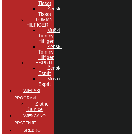
Tissot
Ženski
Tissot
TOMMY
HILFIGER
Muški
Tommy
Hilfiger
Ženski
Tommy
Hilfiger
ESPRIT
Ženski
Esprit
Muški
Esprit
VJERSKI
PROGRAM
Zlatne
Krunice
VJENČANO
PRSTENJE
SREBRO