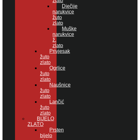
zlato
Dječije
narukvice
žuto
zlato
Muške
narukvice
ž.
zlato
Privjesak
žuto
zlato
Ogrlice
žuto
zlato
Naušnice
žuto
zlato
Lančić
žuto
zlato
BIJELO
ZLATO
Prsten
bijelo