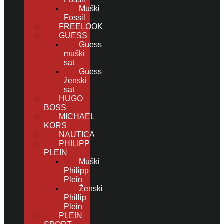
Muški
Fossil
FREELOOK
GUESS
Guess
muški
sat
Guess
ženski
sat
HUGO
BOSS
MICHAEL
KORS
NAUTICA
PHILIPP
PLEIN
Muški
Philipp
Plein
Ženski
Phillip
Plein
PLEIN