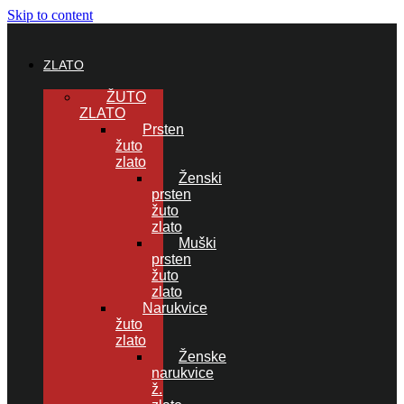
Skip to content
ZLATO
ŽUTO
ZLATO
Prsten
žuto
zlato
Ženski
prsten
žuto
zlato
Muški
prsten
žuto
zlato
Narukvice
žuto
zlato
Ženske
narukvice
ž.