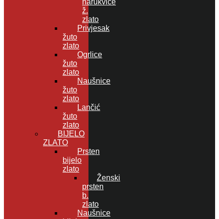
narukvice
ž.
zlato
Privjesak
žuto
zlato
Ogrlice
žuto
zlato
Naušnice
žuto
zlato
Lančić
žuto
zlato
BIJELO
ZLATO
Prsten
bijelo
zlato
Ženski
prsten
b.
zlato
Naušnice