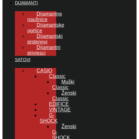
DIJAMANTI
Dijamantne
naušnice
Dijamantske
ogrlice
Dijamantski
prstenovi
Dijamantni
privjesci
SATOVI
CASIO
Classic
Muški
Classic
Ženski
Classic
EDIFICE
VINTAGE
G-
SHOCK
Ženski
G-
SHOCK