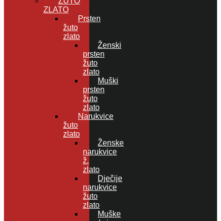
ŽUTO
ZLATO
Prsten
žuto
zlato
Ženski
prsten
žuto
zlato
Muški
prsten
žuto
zlato
Narukvice
žuto
zlato
Ženske
narukvice
ž.
zlato
Dječije
narukvice
žuto
zlato
Muške