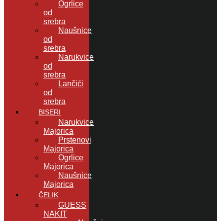
Ogrlice
od
srebra
Naušnice
od
srebra
Narukvice
od
srebra
Lančići
od
srebra
BISERI
Narukvice
Majorica
Prstenovi
Majorica
Ogrlice
Majorica
Naušnice
Majorica
ČELIK
GUESS
NAKIT