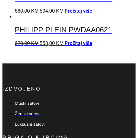
Pročitaj više
660,00
KM
594,00
KM
PHILIPP PLEIN PWDAA0621
Pročitaj više
620,00
KM
558,00
KM
IZDVOJENO
Muški satovi
Ženski satovi
Luksuzni satovi
BRIGA O KUPCIMA