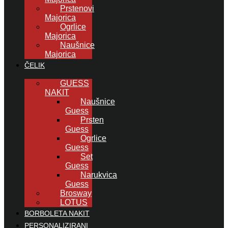
Prstenovi
Majorica
Ogrlice
Majorica
Naušnice
Majorica
ČELIK
GUESS
NAKIT
Naušnice
Guess
Prsten
Guess
Ogrlice
Guess
Set
Guess
Narukvica
Guess
Brosway
LOTUS
BORBOLETA NAKIT
PERSONALIZIRANI