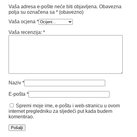
Vaša adresa e-pošte neće biti objavljena.
Obavezna
polja su označena sa
* (obavezno)
Vaša ocjena
*
Vaša recenzija:
*
Naziv
*
E-pošta
*
Spremi moje ime, e-poštu i web-stranicu u ovom
internet pregledniku za sljedeći put kada budem
komentirao.