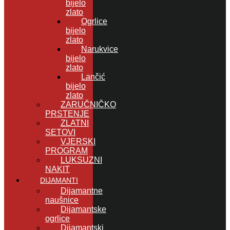
bijelo
zlato
Ogrlice
bijelo
zlato
Narukvice
bijelo
zlato
Lančić
bijelo
zlato
ZARUČNIČKO
PRSTENJE
ZLATNI
SETOVI
VJERSKI
PROGRAM
LUKSUZNI
NAKIT
DIJAMANTI
Dijamantne
naušnice
Dijamantske
ogrlice
Dijamantski