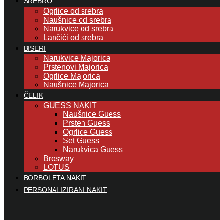
SREBRO
Ogrlice od srebra
Naušnice od srebra
Narukvice od srebra
Lančići od srebra
BISERI
Narukvice Majorica
Prstenovi Majorica
Ogrlice Majorica
Naušnice Majorica
ČELIK
GUESS NAKIT
Naušnice Guess
Prsten Guess
Ogrlice Guess
Set Guess
Narukvica Guess
Brosway
LOTUS
BORBOLETA NAKIT
PERSONALIZIRANI NAKIT