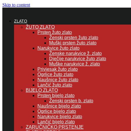
Skip to content
ZLATO
ŽUTO ZLATO
Prsten žuto zlato
Ženski prsten žuto zlato
Muški prsten žuto zlato
Narukvice žuto zlato
Ženske narukvice ž. zlato
Dječije narukvice žuto zlato
Muške narukvice ž. zlato
Privjesak žuto zlato
Ogrlice žuto zlato
Naušnice žuto zlato
Lančić žuto zlato
BIJELO ZLATO
Prsten bijelo zlato
Ženski prsten b. zlato
Naušnice bijelo zlato
Ogrlice bijelo zlato
Narukvice bijelo zlato
Lančić bijelo zlato
ZARUČNIČKO PRSTENJE