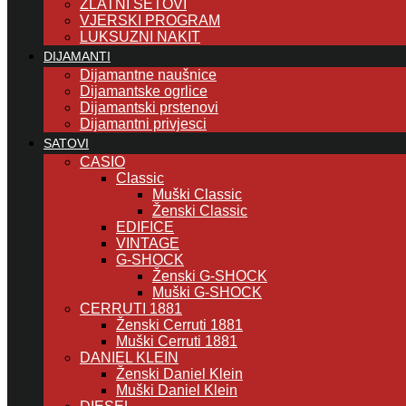
ZLATNI SETOVI
VJERSKI PROGRAM
LUKSUZNI NAKIT
DIJAMANTI
Dijamantne naušnice
Dijamantske ogrlice
Dijamantski prstenovi
Dijamantni privjesci
SATOVI
CASIO
Classic
Muški Classic
Ženski Classic
EDIFICE
VINTAGE
G-SHOCK
Ženski G-SHOCK
Muški G-SHOCK
CERRUTI 1881
Ženski Cerruti 1881
Muški Cerruti 1881
DANIEL KLEIN
Ženski Daniel Klein
Muški Daniel Klein