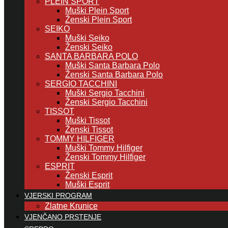
PLEIN SPORT
Muški Plein Sport
Ženski Plein Sport
SEIKO
Muški Seiko
Ženski Seiko
SANTA BARBARA POLO
Muški Santa Barbara Polo
Ženski Santa Barbara Polo
SERGIO TACCHINI
Muški Sergio Tacchini
Ženski Sergio Tacchini
TISSOT
Muški Tissot
Ženski Tissot
TOMMY HILFIGER
Muški Tommy Hilfiger
Ženski Tommy Hilfiger
ESPRIT
Ženski Esprit
Muški Esprit
VJERSKI PROGRAM
Zlatne Krunice
VJENČANO PRSTENJE