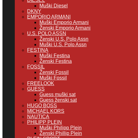
DIESEL
Muški Diesel
DKNY
EMPORIO ARMANI
Muški Emporio Armani
Ženski Emporio Armani
U.S. POLO ASSN
Ženski U.S. Polo Assn
Muški U.S. Polo Assn
FESTINA
Muški Festina
Ženski Festina
FOSSIL
Ženski Fossil
Muški Fossil
FREELOOK
GUESS
Guess muški sat
Guess ženski sat
HUGO BOSS
MICHAEL KORS
NAUTICA
PHILIPP PLEIN
Muški Philipp Plein
Ženski Phillip Plein