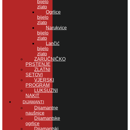
bijelo
zlato
Ogrlice
bijelo
zlato
Narukvice
bijelo
zlato
Lančić
bijelo
zlato
ZARUČNIČKO
PRSTENJE
ZLATNI
SETOVI
VJERSKI
PROGRAM
LUKSUZNI
NAKIT
DIJAMANTI
Dijamantne
naušnice
Dijamantske
ogrlice
Dijamantski