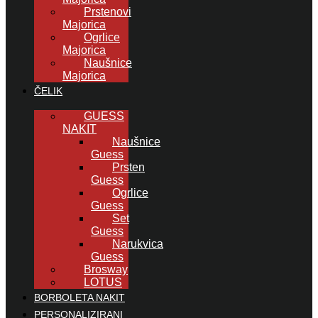
Prstenovi
Majorica
Ogrlice
Majorica
Naušnice
Majorica
ČELIK
GUESS
NAKIT
Naušnice
Guess
Prsten
Guess
Ogrlice
Guess
Set
Guess
Narukvica
Guess
Brosway
LOTUS
BORBOLETA NAKIT
PERSONALIZIRANI