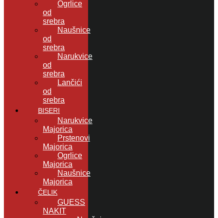
Ogrlice
od
srebra
Naušnice
od
srebra
Narukvice
od
srebra
Lančići
od
srebra
BISERI
Narukvice
Majorica
Prstenovi
Majorica
Ogrlice
Majorica
Naušnice
Majorica
ČELIK
GUESS
NAKIT