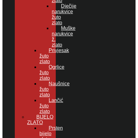
zlato
Dječije
narukvice
žuto
zlato
Muške
narukvice
ž.
zlato
Privjesak
žuto
zlato
Ogrlice
žuto
zlato
Naušnice
žuto
zlato
Lančić
žuto
zlato
BIJELO
ZLATO
Prsten
bijelo