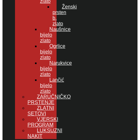
zlato
Ženski
prsten
b.
zlato
Naušnice
bijelo
zlato
Ogrlice
bijelo
zlato
Narukvice
bijelo
zlato
Lančić
bijelo
zlato
ZARUČNIČKO
PRSTENJE
ZLATNI
SETOVI
VJERSKI
PROGRAM
LUKSUZNI
NAKIT