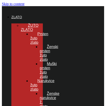
Skip to content
ZLATO
ŽUTO
ZLATO
Prsten
žuto
zlato
Ženski
prsten
žuto
zlato
Muški
prsten
žuto
zlato
Narukvice
žuto
zlato
Ženske
narukvice
ž.