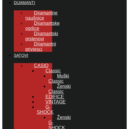
DIJAMANTI
Dijamantne
naušnice
Dijamantske
ogrlice
Dijamantski
prstenovi
Dijamantni
privjesci
SATOVI
CASIO
Classic
Muški
Classic
Ženski
Classic
EDIFICE
VINTAGE
G-
SHOCK
Ženski
G-
SHOCK