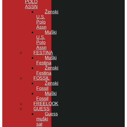
POLO
ASSN
Ženski
U.S.
Polo
Assn
Muški
U.S.
Polo
Assn
FESTINA
Muški
Festina
Ženski
Festina
FOSSIL
Ženski
Fossil
Muški
Fossil
FREELOOK
GUESS
Guess
muški
sat