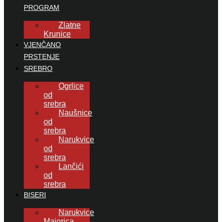
PROGRAM
Zlatne
Krunice
VJENČANO
PRSTENJE
SREBRO
Ogrlice
od
srebra
Naušnice
od
srebra
Narukvice
od
srebra
Lančići
od
srebra
BISERI
Narukvice
Majorica