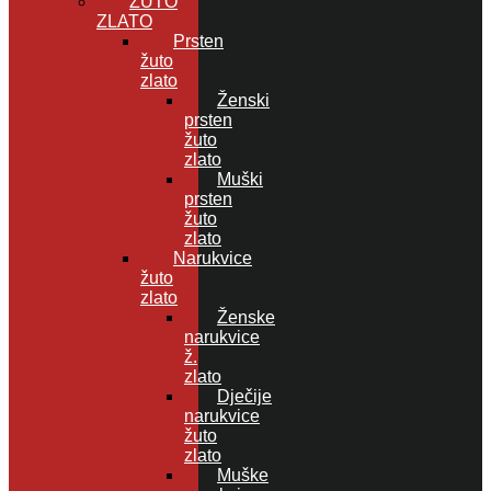
ŽUTO
ZLATO
Prsten
žuto
zlato
Ženski
prsten
žuto
zlato
Muški
prsten
žuto
zlato
Narukvice
žuto
zlato
Ženske
narukvice
ž.
zlato
Dječije
narukvice
žuto
zlato
Muške