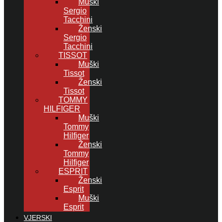
Muški
Sergio
Tacchini
Ženski
Sergio
Tacchini
TISSOT
Muški
Tissot
Ženski
Tissot
TOMMY
HILFIGER
Muški
Tommy
Hilfiger
Ženski
Tommy
Hilfiger
ESPRIT
Ženski
Esprit
Muški
Esprit
VJERSKI