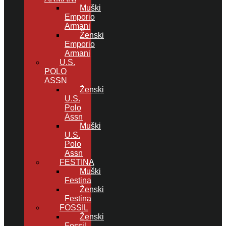
Muški
Emporio
Armani
Ženski
Emporio
Armani
U.S.
POLO
ASSN
Ženski
U.S.
Polo
Assn
Muški
U.S.
Polo
Assn
FESTINA
Muški
Festina
Ženski
Festina
FOSSIL
Ženski
Fossil