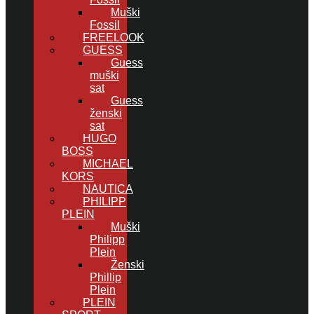
Muški
Fossil
FREELOOK
GUESS
Guess
muški
sat
Guess
ženski
sat
HUGO
BOSS
MICHAEL
KORS
NAUTICA
PHILIPP
PLEIN
Muški
Philipp
Plein
Ženski
Phillip
Plein
PLEIN