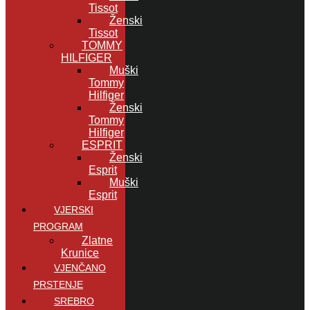
Tissot
Ženski
Tissot
TOMMY
HILFIGER
Muški
Tommy
Hilfiger
Ženski
Tommy
Hilfiger
ESPRIT
Ženski
Esprit
Muški
Esprit
VJERSKI
PROGRAM
Zlatne
Krunice
VJENČANO
PRSTENJE
SREBRO