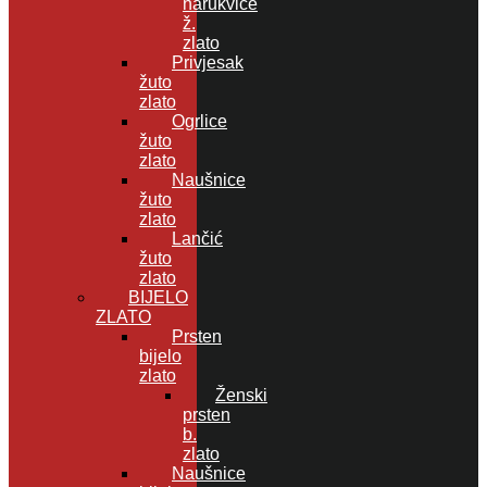
narukvice
ž.
zlato
Privjesak
žuto
zlato
Ogrlice
žuto
zlato
Naušnice
žuto
zlato
Lančić
žuto
zlato
BIJELO
ZLATO
Prsten
bijelo
zlato
Ženski
prsten
b.
zlato
Naušnice