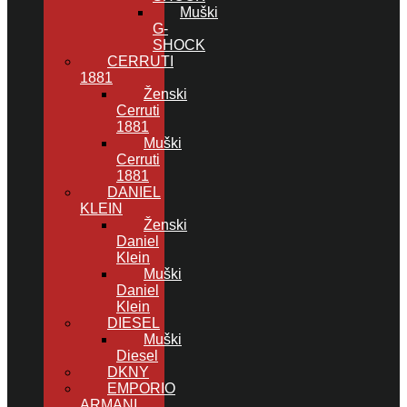
Muški
G-
SHOCK
CERRUTI
1881
Ženski
Cerruti
1881
Muški
Cerruti
1881
DANIEL
KLEIN
Ženski
Daniel
Klein
Muški
Daniel
Klein
DIESEL
Muški
Diesel
DKNY
EMPORIO
ARMANI