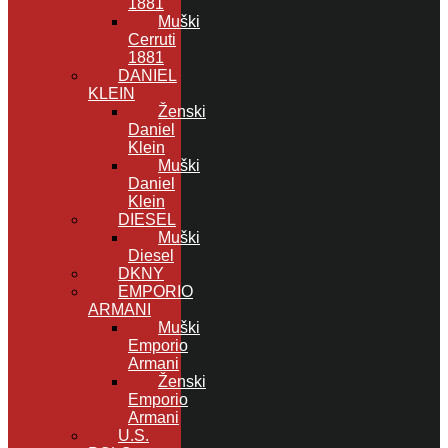
1881
Muški
Cerruti
1881
DANIEL
KLEIN
Ženski
Daniel
Klein
Muški
Daniel
Klein
DIESEL
Muški
Diesel
DKNY
EMPORIO
ARMANI
Muški
Emporio
Armani
Ženski
Emporio
Armani
U.S.