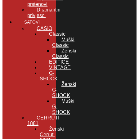
prstenovi
Dijamantni
privjesci
SATOVI
CASIO
Classic
Muški
Classic
Ženski
Classic
EDIFICE
VINTAGE
G-
SHOCK
Ženski
G-
SHOCK
Muški
G-
SHOCK
CERRUTI
1881
Ženski
Cerruti