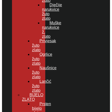
zlato
Dječije
narukvice
žuto
zlato
Muške
narukvice
ž.
zlato
Privjesak
žuto
zlato
Ogrlice
žuto
zlato
Naušnice
žuto
zlato
Lančić
žuto
zlato
BIJELO
ZLATO
Prsten
bijelo