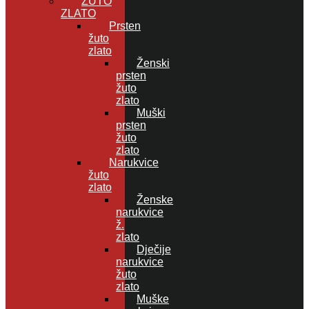
ŽUTO
ZLATO
Prsten
žuto
zlato
Ženski
prsten
žuto
zlato
Muški
prsten
žuto
zlato
Narukvice
žuto
zlato
Ženske
narukvice
ž.
zlato
Dječije
narukvice
žuto
zlato
Muške