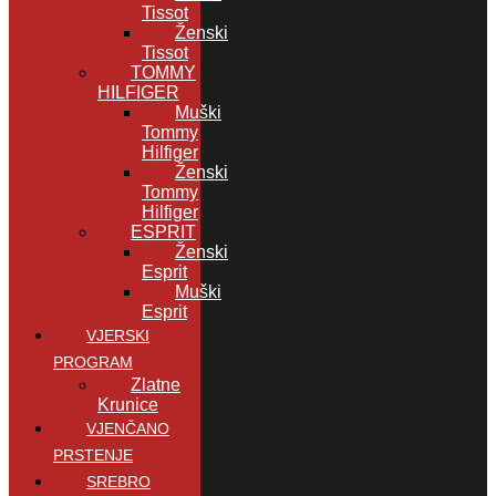
Tissot
Ženski
Tissot
TOMMY
HILFIGER
Muški
Tommy
Hilfiger
Ženski
Tommy
Hilfiger
ESPRIT
Ženski
Esprit
Muški
Esprit
VJERSKI
PROGRAM
Zlatne
Krunice
VJENČANO
PRSTENJE
SREBRO