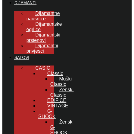
DIJAMANTI
Dijamantne
naušnice
Dijamantske
ogrlice
Dijamantski
prstenovi
Dijamantni
privjesci
SATOVI
CASIO
Classic
Muški
Classic
Ženski
Classic
EDIFICE
VINTAGE
G-
SHOCK
Ženski
G-
SHOCK