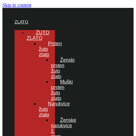
Skip to content
ZLATO
ŽUTO
ZLATO
Prsten
žuto
zlato
Ženski
prsten
žuto
zlato
Muški
prsten
žuto
zlato
Narukvice
žuto
zlato
Ženske
narukvice
ž.