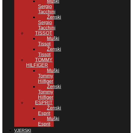
Muški
Sergio
Tacchini
Ženski
Sergio
Tacchini
TISSOT
Muški
Tissot
Ženski
Tissot
TOMMY
HILFIGER
Muški
Tommy
Hilfiger
Ženski
Tommy
Hilfiger
ESPRIT
Ženski
Esprit
Muški
Esprit
VJERSKI