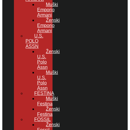
Muški
Emporio
Armani
Ženski
Emporio
Armani
U.S.
POLO
ASSN
Ženski
U.S.
Polo
Assn
Muški
U.S.
Polo
Assn
FESTINA
Muški
Festina
Ženski
Festina
FOSSIL
Ženski
Fossil