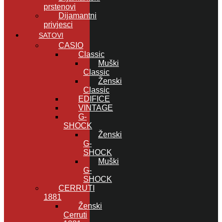
prstenovi
Dijamantni
privjesci
SATOVI
CASIO
Classic
Muški
Classic
Ženski
Classic
EDIFICE
VINTAGE
G-
SHOCK
Ženski
G-
SHOCK
Muški
G-
SHOCK
CERRUTI
1881
Ženski
Cerruti