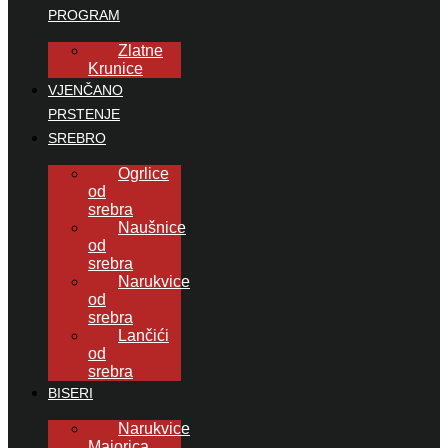
PROGRAM
Zlatne
Krunice
VJENČANO
PRSTENJE
SREBRO
Ogrlice
od
srebra
Naušnice
od
srebra
Narukvice
od
srebra
Lančići
od
srebra
BISERI
Narukvice
Majorica