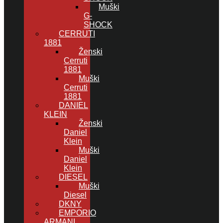
Muški
G-
SHOCK
CERRUTI
1881
Ženski
Cerruti
1881
Muški
Cerruti
1881
DANIEL
KLEIN
Ženski
Daniel
Klein
Muški
Daniel
Klein
DIESEL
Muški
Diesel
DKNY
EMPORIO
ARMANI