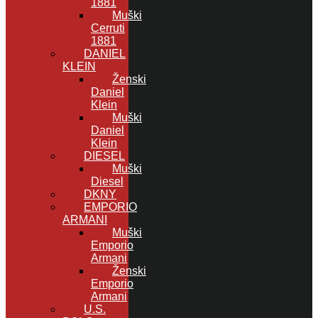
1881
Muški
Cerruti
1881
DANIEL
KLEIN
Ženski
Daniel
Klein
Muški
Daniel
Klein
DIESEL
Muški
Diesel
DKNY
EMPORIO
ARMANI
Muški
Emporio
Armani
Ženski
Emporio
Armani
U.S.