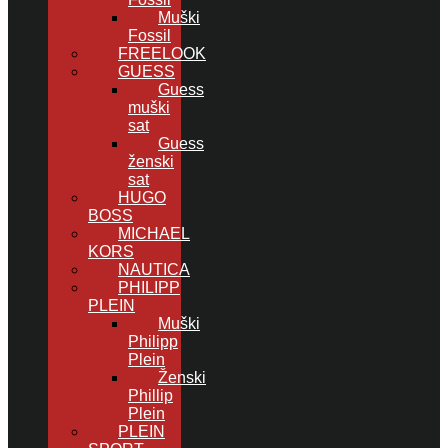
Muški
Fossil
FREELOOK
GUESS
Guess
muški
sat
Guess
ženski
sat
HUGO
BOSS
MICHAEL
KORS
NAUTICA
PHILIPP
PLEIN
Muški
Philipp
Plein
Ženski
Phillip
Plein
PLEIN