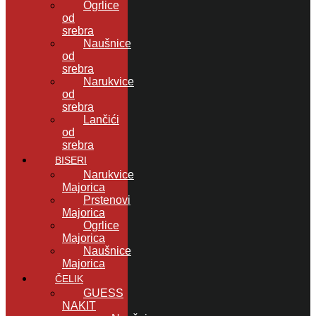
Ogrlice
od
srebra
Naušnice
od
srebra
Narukvice
od
srebra
Lančići
od
srebra
BISERI
Narukvice
Majorica
Prstenovi
Majorica
Ogrlice
Majorica
Naušnice
Majorica
ČELIK
GUESS
NAKIT