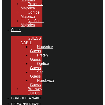
Prstenovi
Majorica
Ogrlice
Majorica
Naušnice
Majorica
ČELIK
GUESS
NAKIT
Naušnice
Guess
Prsten
Guess
Ogrlice
Guess
Set
Guess
Narukvica
Guess
Brosway
LOTUS
BORBOLETA NAKIT
PERSONALIZIRANI