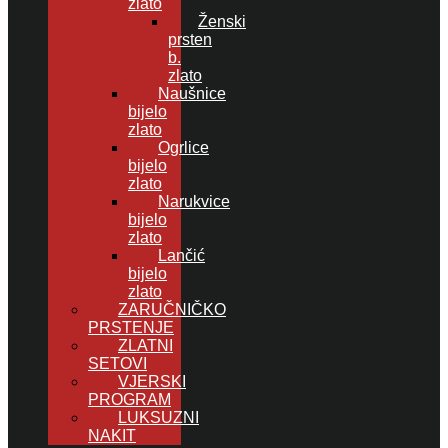
zlato
Ženski
prsten
b.
zlato
Naušnice
bijelo
zlato
Ogrlice
bijelo
zlato
Narukvice
bijelo
zlato
Lančić
bijelo
zlato
ZARUČNIČKO
PRSTENJE
ZLATNI
SETOVI
VJERSKI
PROGRAM
LUKSUZNI
NAKIT