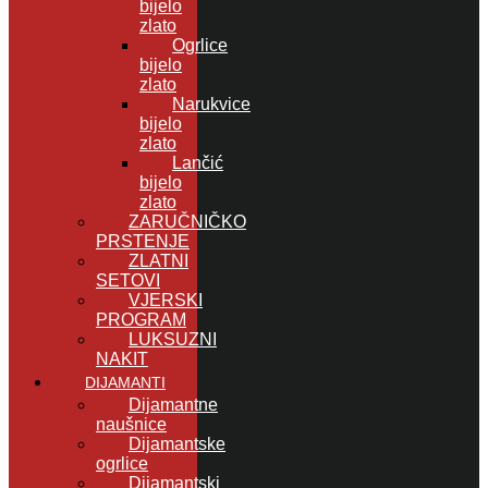
bijelo
zlato
Ogrlice
bijelo
zlato
Narukvice
bijelo
zlato
Lančić
bijelo
zlato
ZARUČNIČKO
PRSTENJE
ZLATNI
SETOVI
VJERSKI
PROGRAM
LUKSUZNI
NAKIT
DIJAMANTI
Dijamantne
naušnice
Dijamantske
ogrlice
Dijamantski