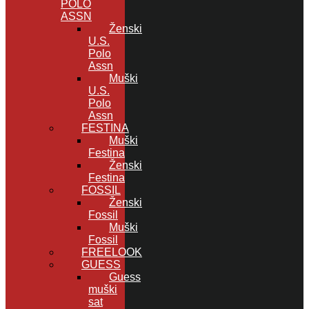
POLO
ASSN
Ženski
U.S.
Polo
Assn
Muški
U.S.
Polo
Assn
FESTINA
Muški
Festina
Ženski
Festina
FOSSIL
Ženski
Fossil
Muški
Fossil
FREELOOK
GUESS
Guess
muški
sat