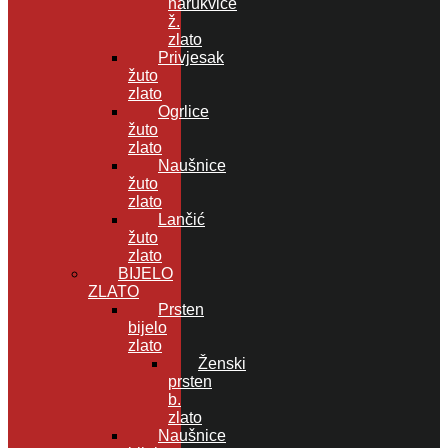
narukvice
ž.
zlato
Privjesak
žuto
zlato
Ogrlice
žuto
zlato
Naušnice
žuto
zlato
Lančić
žuto
zlato
BIJELO
ZLATO
Prsten
bijelo
zlato
Ženski
prsten
b.
zlato
Naušnice