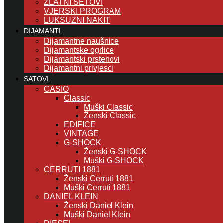
ZLATNI SETOVI
VJERSKI PROGRAM
LUKSUZNI NAKIT
DIJAMANTI
Dijamantne naušnice
Dijamantske ogrlice
Dijamantski prstenovi
Dijamantni privjesci
SATOVI
CASIO
Classic
Muški Classic
Ženski Classic
EDIFICE
VINTAGE
G-SHOCK
Ženski G-SHOCK
Muški G-SHOCK
CERRUTI 1881
Ženski Cerruti 1881
Muški Cerruti 1881
DANIEL KLEIN
Ženski Daniel Klein
Muški Daniel Klein