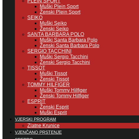
PLEIN SPORT
Muški Plein Sport
Ženski Plein Sport
SEIKO
Muški Seiko
Ženski Seiko
SANTA BARBARA POLO
Muški Santa Barbara Polo
Ženski Santa Barbara Polo
SERGIO TACCHINI
Muški Sergio Tacchini
Ženski Sergio Tacchini
TISSOT
Muški Tissot
Ženski Tissot
TOMMY HILFIGER
Muški Tommy Hilfiger
Ženski Tommy Hilfiger
ESPRIT
Ženski Esprit
Muški Esprit
VJERSKI PROGRAM
Zlatne Krunice
VJENČANO PRSTENJE