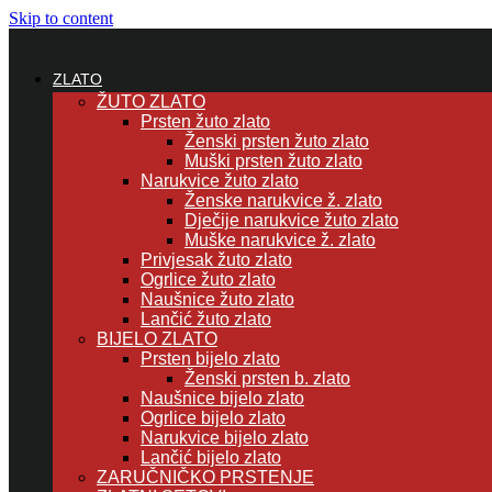
Skip to content
ZLATO
ŽUTO ZLATO
Prsten žuto zlato
Ženski prsten žuto zlato
Muški prsten žuto zlato
Narukvice žuto zlato
Ženske narukvice ž. zlato
Dječije narukvice žuto zlato
Muške narukvice ž. zlato
Privjesak žuto zlato
Ogrlice žuto zlato
Naušnice žuto zlato
Lančić žuto zlato
BIJELO ZLATO
Prsten bijelo zlato
Ženski prsten b. zlato
Naušnice bijelo zlato
Ogrlice bijelo zlato
Narukvice bijelo zlato
Lančić bijelo zlato
ZARUČNIČKO PRSTENJE