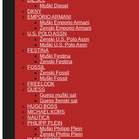
DIESEL
Muški Diesel
DKNY
EMPORIO ARMANI
Muški Emporio Armani
Ženski Emporio Armani
U.S. POLO ASSN
Ženski U.S. Polo Assn
Muški U.S. Polo Assn
FESTINA
Muški Festina
Ženski Festina
FOSSIL
Ženski Fossil
Muški Fossil
FREELOOK
GUESS
Guess muški sat
Guess ženski sat
HUGO BOSS
MICHAEL KORS
NAUTICA
PHILIPP PLEIN
Muški Philipp Plein
Ženski Phillip Plein