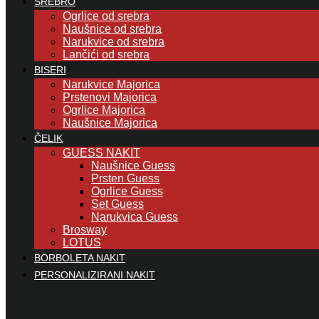
SREBRO
Ogrlice od srebra
Naušnice od srebra
Narukvice od srebra
Lančići od srebra
BISERI
Narukvice Majorica
Prstenovi Majorica
Ogrlice Majorica
Naušnice Majorica
ČELIK
GUESS NAKIT
Naušnice Guess
Prsten Guess
Ogrlice Guess
Set Guess
Narukvica Guess
Brosway
LOTUS
BORBOLETA NAKIT
PERSONALIZIRANI NAKIT