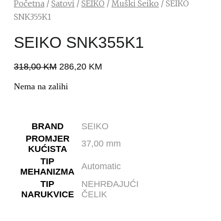
Početna
/
Satovi
/
SEIKO
/
Muški Seiko
/ SEIKO
SNK355K1
SEIKO SNK355K1
318,00
KM
286,20
KM
Nema na zalihi
BRAND
SEIKO
PROMJER
37,00 mm
KUĆISTA
TIP
Automatic
MEHANIZMA
TIP
NEHRĐAJUĆI
NARUKVICE
ČELIK