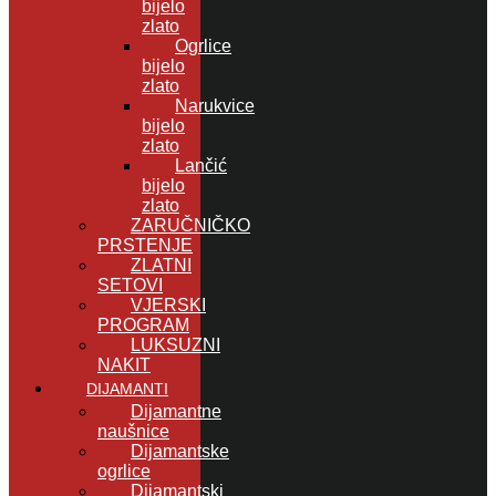
bijelo
zlato
Ogrlice
bijelo
zlato
Narukvice
bijelo
zlato
Lančić
bijelo
zlato
ZARUČNIČKO
PRSTENJE
ZLATNI
SETOVI
VJERSKI
PROGRAM
LUKSUZNI
NAKIT
DIJAMANTI
Dijamantne
naušnice
Dijamantske
ogrlice
Dijamantski