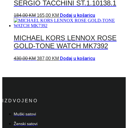
SERGIO TACCHINI ST.1.10138.1
Dodaj u košaricu
184,00
KM
165,00
KM
MICHAEL KORS LENNOX ROSE
GOLD-TONE WATCH MK7392
Dodaj u košaricu
430,00
KM
387,00
KM
IZDVOJENO
Muški satovi
Ženski satovi