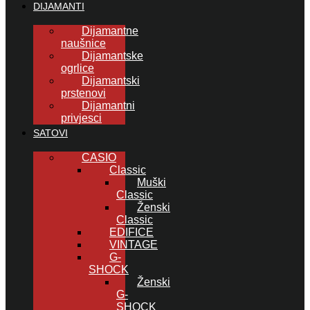
DIJAMANTI
Dijamantne
naušnice
Dijamantske
ogrlice
Dijamantski
prstenovi
Dijamantni
privjesci
SATOVI
CASIO
Classic
Muški
Classic
Ženski
Classic
EDIFICE
VINTAGE
G-
SHOCK
Ženski
G-
SHOCK