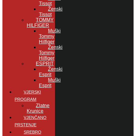
Tissot
Ženski
Tissot
TOMMY
HILFIGER
Muški
Tommy
Hilfiger
Ženski
Tommy
Hilfiger
ESPRIT
Ženski
Esprit
Muški
Esprit
VJERSKI
PROGRAM
Zlatne
Krunice
VJENČANO
PRSTENJE
SREBRO