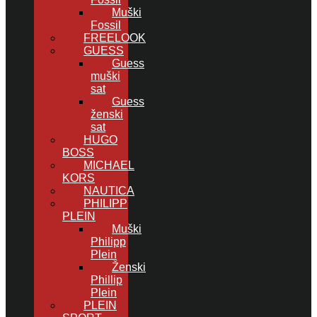
Muški
Fossil
FREELOOK
GUESS
Guess
muški
sat
Guess
ženski
sat
HUGO
BOSS
MICHAEL
KORS
NAUTICA
PHILIPP
PLEIN
Muški
Philipp
Plein
Ženski
Phillip
Plein
PLEIN