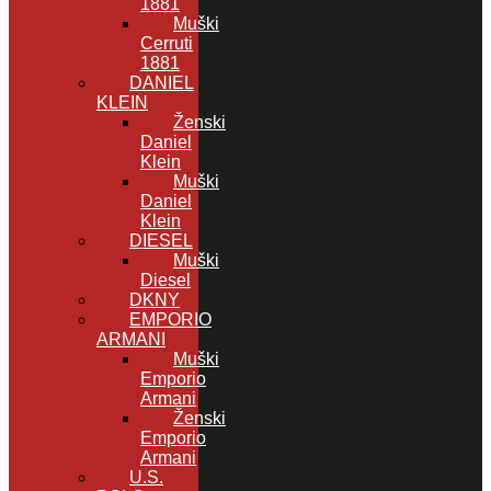
1881
Muški
Cerruti
1881
DANIEL
KLEIN
Ženski
Daniel
Klein
Muški
Daniel
Klein
DIESEL
Muški
Diesel
DKNY
EMPORIO
ARMANI
Muški
Emporio
Armani
Ženski
Emporio
Armani
U.S.