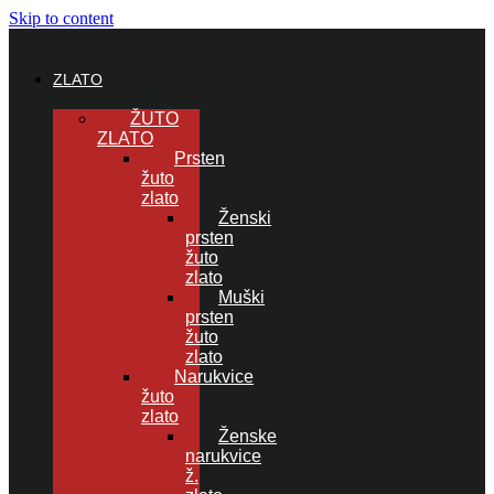
Skip to content
ZLATO
ŽUTO
ZLATO
Prsten
žuto
zlato
Ženski
prsten
žuto
zlato
Muški
prsten
žuto
zlato
Narukvice
žuto
zlato
Ženske
narukvice
ž.