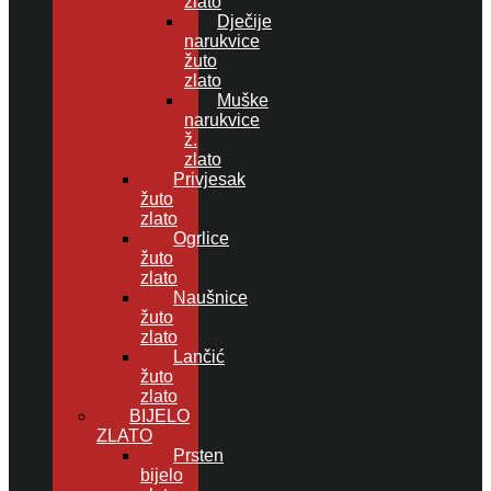
zlato
Dječije
narukvice
žuto
zlato
Muške
narukvice
ž.
zlato
Privjesak
žuto
zlato
Ogrlice
žuto
zlato
Naušnice
žuto
zlato
Lančić
žuto
zlato
BIJELO
ZLATO
Prsten
bijelo