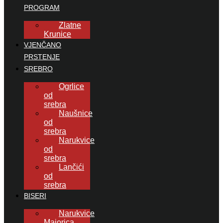
PROGRAM
Zlatne
Krunice
VJENČANO
PRSTENJE
SREBRO
Ogrlice
od
srebra
Naušnice
od
srebra
Narukvice
od
srebra
Lančići
od
srebra
BISERI
Narukvice
Majorica