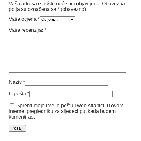
Vaša adresa e-pošte neće biti objavljena.
Obavezna
polja su označena sa
* (obavezno)
Vaša ocjena
*
Vaša recenzija:
*
Naziv
*
E-pošta
*
Spremi moje ime, e-poštu i web-stranicu u ovom
internet pregledniku za sljedeći put kada budem
komentirao.