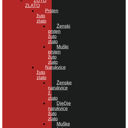
ŽUTO
ZLATO
Prsten
žuto
zlato
Ženski
prsten
žuto
zlato
Muški
prsten
žuto
zlato
Narukvice
žuto
zlato
Ženske
narukvice
ž.
zlato
Dječije
narukvice
žuto
zlato
Muške