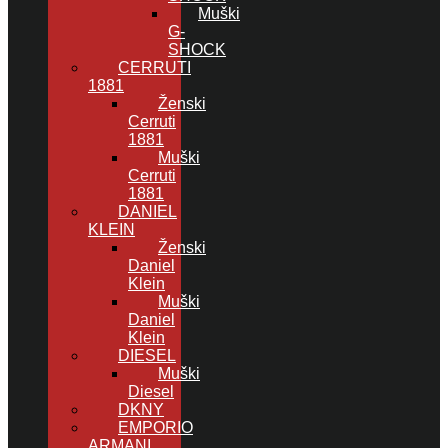
Muški
G-
SHOCK
CERRUTI
1881
Ženski
Cerruti
1881
Muški
Cerruti
1881
DANIEL
KLEIN
Ženski
Daniel
Klein
Muški
Daniel
Klein
DIESEL
Muški
Diesel
DKNY
EMPORIO
ARMANI