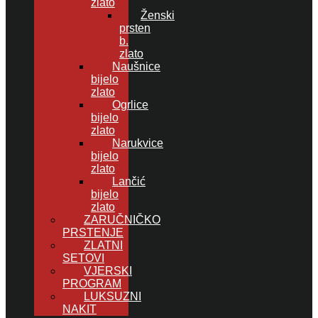
zlato
Ženski
prsten
b.
zlato
Naušnice
bijelo
zlato
Ogrlice
bijelo
zlato
Narukvice
bijelo
zlato
Lančić
bijelo
zlato
ZARUČNIČKO
PRSTENJE
ZLATNI
SETOVI
VJERSKI
PROGRAM
LUKSUZNI
NAKIT