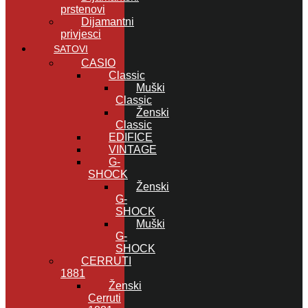
prstenovi
Dijamantni
privjesci
SATOVI
CASIO
Classic
Muški
Classic
Ženski
Classic
EDIFICE
VINTAGE
G-
SHOCK
Ženski
G-
SHOCK
Muški
G-
SHOCK
CERRUTI
1881
Ženski
Cerruti