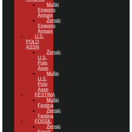
Muški
Emporio
Armani
Ženski
Emporio
Armani
U.S.
POLO
ASSN
Ženski
U.S.
Polo
Assn
Muški
U.S.
Polo
Assn
FESTINA
Muški
Festina
Ženski
Festina
FOSSIL
Ženski
Fossil