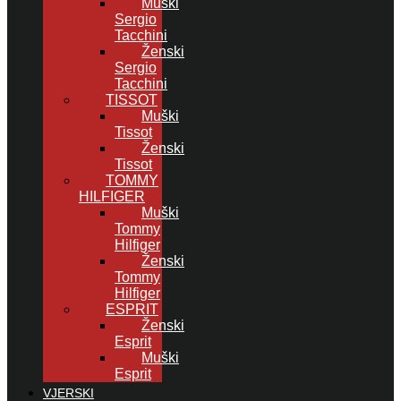
Muški
Sergio
Tacchini
Ženski
Sergio
Tacchini
TISSOT
Muški
Tissot
Ženski
Tissot
TOMMY
HILFIGER
Muški
Tommy
Hilfiger
Ženski
Tommy
Hilfiger
ESPRIT
Ženski
Esprit
Muški
Esprit
VJERSKI