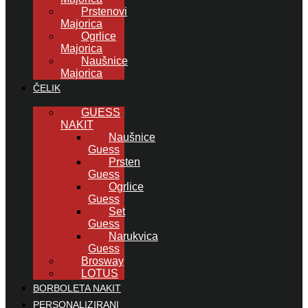
Prstenovi
Majorica
Ogrlice
Majorica
Naušnice
Majorica
ČELIK
GUESS
NAKIT
Naušnice
Guess
Prsten
Guess
Ogrlice
Guess
Set
Guess
Narukvica
Guess
Brosway
LOTUS
BORBOLETA NAKIT
PERSONALIZIRANI