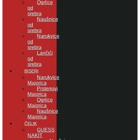
Ogrlice
od
srebra
Naušnice
od
srebra
Narukvice
od
srebra
Lančići
od
srebra
BISERI
Narukvice
Majorica
Prstenovi
Majorica
Ogrlice
Majorica
Naušnice
Majorica
ČELIK
GUESS
NAKIT