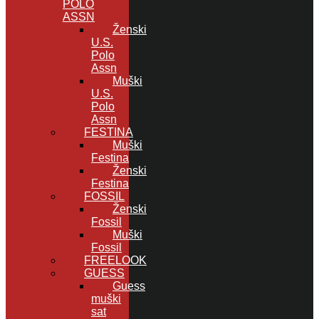
POLO
ASSN
Ženski
U.S.
Polo
Assn
Muški
U.S.
Polo
Assn
FESTINA
Muški
Festina
Ženski
Festina
FOSSIL
Ženski
Fossil
Muški
Fossil
FREELOOK
GUESS
Guess
muški
sat