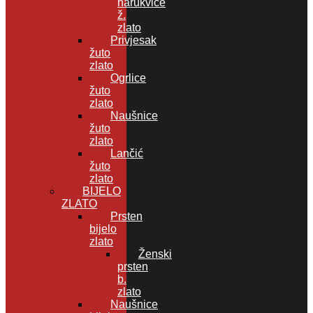
narukvice
ž.
zlato
Privjesak
žuto
zlato
Ogrlice
žuto
zlato
Naušnice
žuto
zlato
Lančić
žuto
zlato
BIJELO
ZLATO
Prsten
bijelo
zlato
Ženski
prsten
b.
zlato
Naušnice