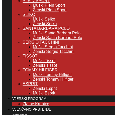
PLEIN SPORT
Muški Plein Sport
Ženski Plein Sport
SEIKO
Muški Seiko
Ženski Seiko
SANTA BARBARA POLO
Muški Santa Barbara Polo
Ženski Santa Barbara Polo
SERGIO TACCHINI
Muški Sergio Tacchini
Ženski Sergio Tacchini
TISSOT
Muški Tissot
Ženski Tissot
TOMMY HILFIGER
Muški Tommy Hilfiger
Ženski Tommy Hilfiger
ESPRIT
Ženski Esprit
Muški Esprit
VJERSKI PROGRAM
Zlatne Krunice
VJENČANO PRSTENJE