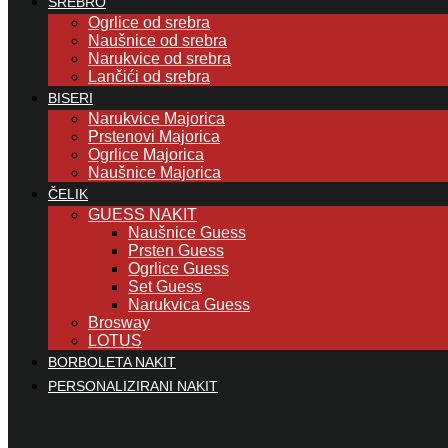
SREBRO
Ogrlice od srebra
Naušnice od srebra
Narukvice od srebra
Lančići od srebra
BISERI
Narukvice Majorica
Prstenovi Majorica
Ogrlice Majorica
Naušnice Majorica
ČELIK
GUESS NAKIT
Naušnice Guess
Prsten Guess
Ogrlice Guess
Set Guess
Narukvica Guess
Brosway
LOTUS
BORBOLETA NAKIT
PERSONALIZIRANI NAKIT