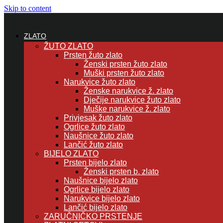
Skip to content
ZLATO
ŽUTO ZLATO
Prsten žuto zlato
Ženski prsten žuto zlato
Muški prsten žuto zlato
Narukvice žuto zlato
Ženske narukvice ž. zlato
Dječije narukvice žuto zlato
Muške narukvice ž. zlato
Privjesak žuto zlato
Ogrlice žuto zlato
Naušnice žuto zlato
Lančić žuto zlato
BIJELO ZLATO
Prsten bijelo zlato
Ženski prsten b. zlato
Naušnice bijelo zlato
Ogrlice bijelo zlato
Narukvice bijelo zlato
Lančić bijelo zlato
ZARUČNIČKO PRSTENJE