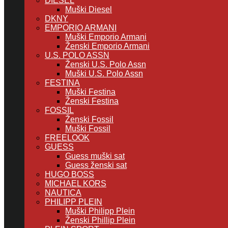
DIESEL
Muški Diesel
DKNY
EMPORIO ARMANI
Muški Emporio Armani
Ženski Emporio Armani
U.S. POLO ASSN
Ženski U.S. Polo Assn
Muški U.S. Polo Assn
FESTINA
Muški Festina
Ženski Festina
FOSSIL
Ženski Fossil
Muški Fossil
FREELOOK
GUESS
Guess muški sat
Guess ženski sat
HUGO BOSS
MICHAEL KORS
NAUTICA
PHILIPP PLEIN
Muški Philipp Plein
Ženski Phillip Plein