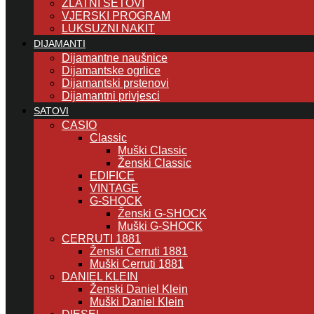
ZLATNI SETOVI
VJERSKI PROGRAM
LUKSUZNI NAKIT
DIJAMANTI
Dijamantne naušnice
Dijamantske ogrlice
Dijamantski prstenovi
Dijamantni privjesci
SATOVI
CASIO
Classic
Muški Classic
Ženski Classic
EDIFICE
VINTAGE
G-SHOCK
Ženski G-SHOCK
Muški G-SHOCK
CERRUTI 1881
Ženski Cerruti 1881
Muški Cerruti 1881
DANIEL KLEIN
Ženski Daniel Klein
Muški Daniel Klein