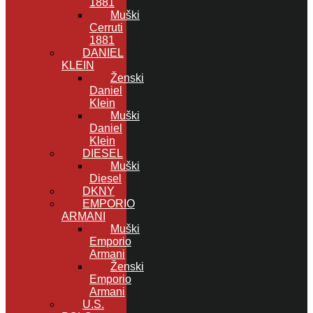
1881
Muški
Cerruti
1881
DANIEL
KLEIN
Ženski
Daniel
Klein
Muški
Daniel
Klein
DIESEL
Muški
Diesel
DKNY
EMPORIO
ARMANI
Muški
Emporio
Armani
Ženski
Emporio
Armani
U.S.