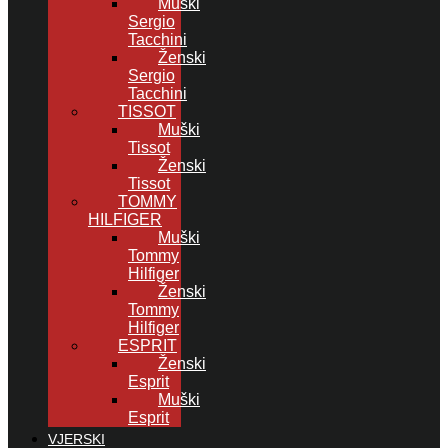
Muški
Sergio
Tacchini
Ženski
Sergio
Tacchini
TISSOT
Muški
Tissot
Ženski
Tissot
TOMMY
HILFIGER
Muški
Tommy
Hilfiger
Ženski
Tommy
Hilfiger
ESPRIT
Ženski
Esprit
Muški
Esprit
VJERSKI