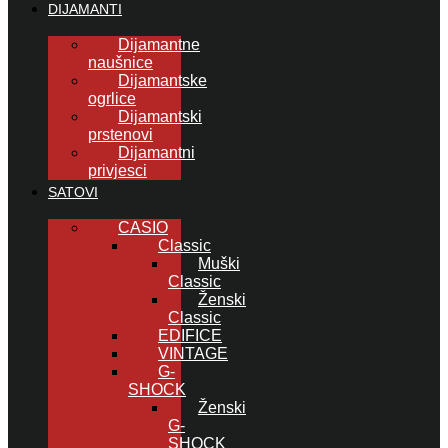
DIJAMANTI
Dijamantne
naušnice
Dijamantske
ogrlice
Dijamantski
prstenovi
Dijamantni
privjesci
SATOVI
CASIO
Classic
Muški
Classic
Ženski
Classic
EDIFICE
VINTAGE
G-
SHOCK
Ženski
G-
SHOCK