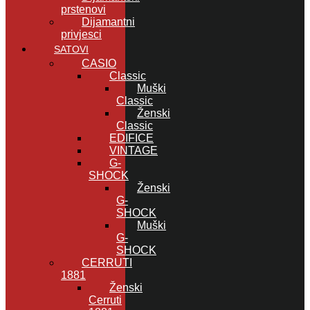
prstenovi
Dijamantni
privjesci
SATOVI
CASIO
Classic
Muški
Classic
Ženski
Classic
EDIFICE
VINTAGE
G-
SHOCK
Ženski
G-
SHOCK
Muški
G-
SHOCK
CERRUTI
1881
Ženski
Cerruti