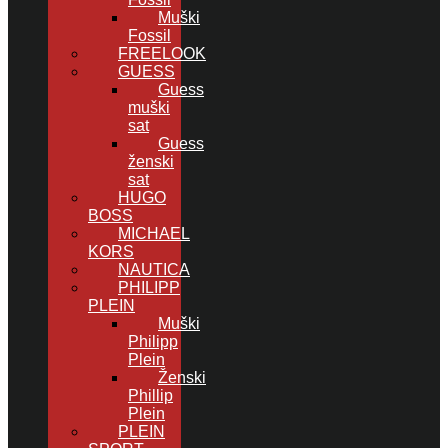
Muški
Fossil
FREELOOK
GUESS
Guess
muški
sat
Guess
ženski
sat
HUGO
BOSS
MICHAEL
KORS
NAUTICA
PHILIPP
PLEIN
Muški
Philipp
Plein
Ženski
Phillip
Plein
PLEIN