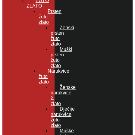
ŽUTO
ZLATO
Prsten
žuto
zlato
Ženski
prsten
žuto
zlato
Muški
prsten
žuto
zlato
Narukvice
žuto
zlato
Ženske
narukvice
ž.
zlato
Dječije
narukvice
žuto
zlato
Muške