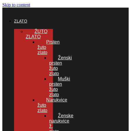
Skip to content
ZLATO
ŽUTO
ZLATO
Prsten
žuto
zlato
Ženski
prsten
žuto
zlato
Muški
prsten
žuto
zlato
Narukvice
žuto
zlato
Ženske
narukvice
ž.