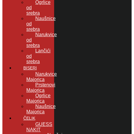
Ogrlice
od
srebra
Naušnice
od
srebra
Narukvice
od
srebra
Lančići
od
srebra
BISERI
Narukvice
Majorica
Prstenovi
Majorica
Ogrlice
Majorica
Naušnice
Majorica
ČELIK
GUESS
NAKIT