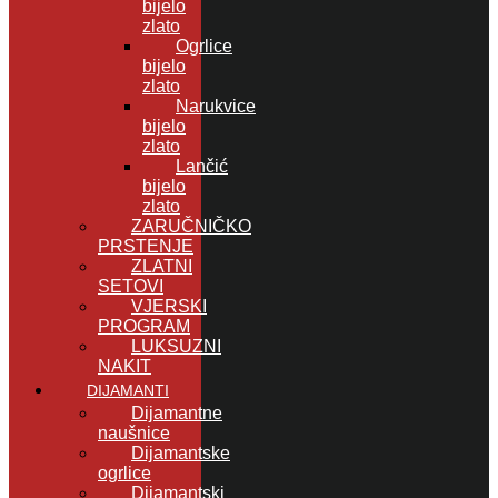
bijelo
zlato
Ogrlice
bijelo
zlato
Narukvice
bijelo
zlato
Lančić
bijelo
zlato
ZARUČNIČKO
PRSTENJE
ZLATNI
SETOVI
VJERSKI
PROGRAM
LUKSUZNI
NAKIT
DIJAMANTI
Dijamantne
naušnice
Dijamantske
ogrlice
Dijamantski