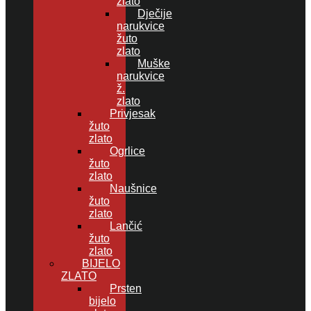
zlato
Dječije
narukvice
žuto
zlato
Muške
narukvice
ž.
zlato
Privjesak
žuto
zlato
Ogrlice
žuto
zlato
Naušnice
žuto
zlato
Lančić
žuto
zlato
BIJELO
ZLATO
Prsten
bijelo