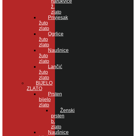
narukvice
ž.
zlato
Privjesak
žuto
zlato
Ogrlice
žuto
zlato
Naušnice
žuto
zlato
Lančić
žuto
zlato
BIJELO
ZLATO
Prsten
bijelo
zlato
Ženski
prsten
b.
zlato
Naušnice