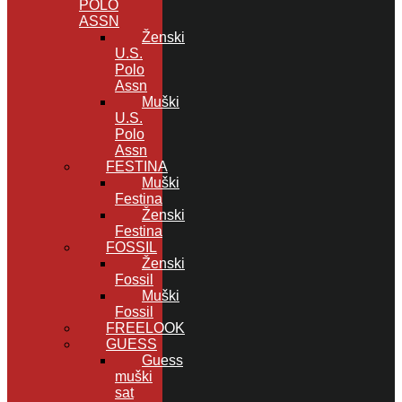
POLO
ASSN
Ženski
U.S.
Polo
Assn
Muški
U.S.
Polo
Assn
FESTINA
Muški
Festina
Ženski
Festina
FOSSIL
Ženski
Fossil
Muški
Fossil
FREELOOK
GUESS
Guess
muški
sat