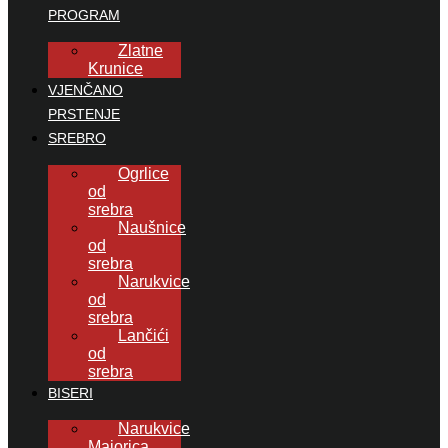
PROGRAM
Zlatne
Krunice
VJENČANO
PRSTENJE
SREBRO
Ogrlice
od
srebra
Naušnice
od
srebra
Narukvice
od
srebra
Lančići
od
srebra
BISERI
Narukvice
Majorica