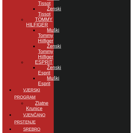
Tissot
Ženski
Tissot
TOMMY
HILFIGER
Muški
Tommy
Hilfiger
Ženski
Tommy
Hilfiger
ESPRIT
Ženski
Esprit
Muški
Esprit
VJERSKI
PROGRAM
Zlatne
Krunice
VJENČANO
PRSTENJE
SREBRO