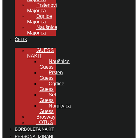
Prstenovi
Majorica
Ogrlice
Majorica
Naušnice
Majorica
ČELIK
GUESS
NAKIT
Naušnice
Guess
Prsten
Guess
Ogrlice
Guess
Set
Guess
Narukvica
Guess
Brosway
LOTUS
BORBOLETA NAKIT
PERSONALIZIRANI