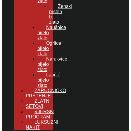
zlato
Ženski
prsten
b.
zlato
Naušnice
bijelo
zlato
Ogrlice
bijelo
zlato
Narukvice
bijelo
zlato
Lančić
bijelo
zlato
ZARUČNIČKO
PRSTENJE
ZLATNI
SETOVI
VJERSKI
PROGRAM
LUKSUZNI
NAKIT