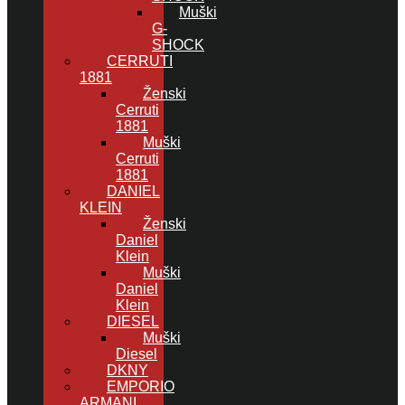
Muški
G-
SHOCK
CERRUTI
1881
Ženski
Cerruti
1881
Muški
Cerruti
1881
DANIEL
KLEIN
Ženski
Daniel
Klein
Muški
Daniel
Klein
DIESEL
Muški
Diesel
DKNY
EMPORIO
ARMANI