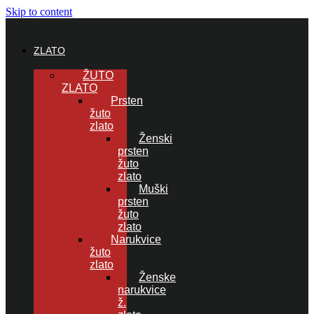
Skip to content
ZLATO
ŽUTO
ZLATO
Prsten
žuto
zlato
Ženski
prsten
žuto
zlato
Muški
prsten
žuto
zlato
Narukvice
žuto
zlato
Ženske
narukvice
ž.