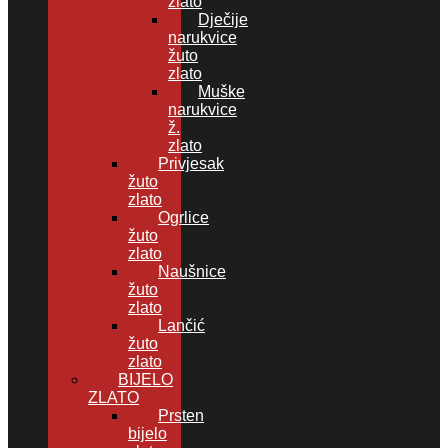
zlato
Dječije
narukvice
žuto
zlato
Muške
narukvice
ž.
zlato
Privjesak
žuto
zlato
Ogrlice
žuto
zlato
Naušnice
žuto
zlato
Lančić
žuto
zlato
BIJELO
ZLATO
Prsten
bijelo