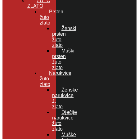
ŽUTO
ZLATO
Prsten
žuto
zlato
Ženski
prsten
žuto
zlato
Muški
prsten
žuto
zlato
Narukvice
žuto
zlato
Ženske
narukvice
ž.
zlato
Dječije
narukvice
žuto
zlato
Muške