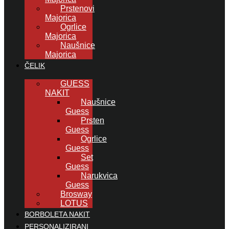
Prstenovi
Majorica
Ogrlice
Majorica
Naušnice
Majorica
ČELIK
GUESS
NAKIT
Naušnice
Guess
Prsten
Guess
Ogrlice
Guess
Set
Guess
Narukvica
Guess
Brosway
LOTUS
BORBOLETA NAKIT
PERSONALIZIRANI