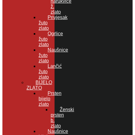
narukvice
ž.
zlato
Privjesak
žuto
zlato
Ogrlice
žuto
zlato
Naušnice
žuto
zlato
Lančić
žuto
zlato
BIJELO
ZLATO
Prsten
bijelo
zlato
Ženski
prsten
b.
zlato
Naušnice