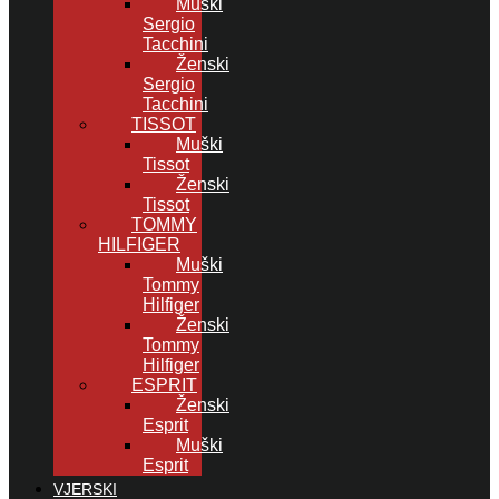
Muški
Sergio
Tacchini
Ženski
Sergio
Tacchini
TISSOT
Muški
Tissot
Ženski
Tissot
TOMMY
HILFIGER
Muški
Tommy
Hilfiger
Ženski
Tommy
Hilfiger
ESPRIT
Ženski
Esprit
Muški
Esprit
VJERSKI