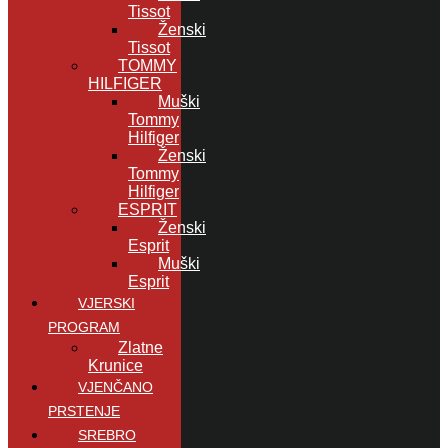
Tissot
Ženski
Tissot
TOMMY
HILFIGER
Muški
Tommy
Hilfiger
Ženski
Tommy
Hilfiger
ESPRIT
Ženski
Esprit
Muški
Esprit
VJERSKI
PROGRAM
Zlatne
Krunice
VJENČANO
PRSTENJE
SREBRO