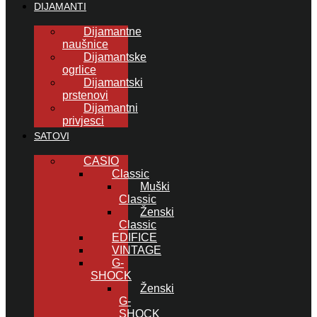
DIJAMANTI
Dijamantne
naušnice
Dijamantske
ogrlice
Dijamantski
prstenovi
Dijamantni
privjesci
SATOVI
CASIO
Classic
Muški
Classic
Ženski
Classic
EDIFICE
VINTAGE
G-
SHOCK
Ženski
G-
SHOCK