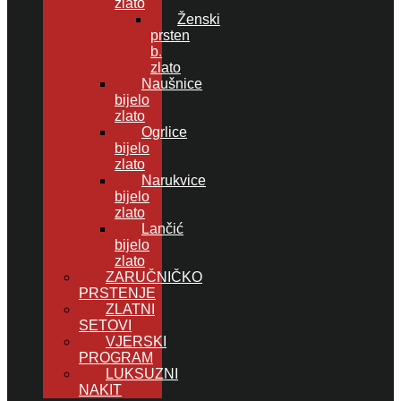
zlato
Ženski
prsten
b.
zlato
Naušnice
bijelo
zlato
Ogrlice
bijelo
zlato
Narukvice
bijelo
zlato
Lančić
bijelo
zlato
ZARUČNIČKO
PRSTENJE
ZLATNI
SETOVI
VJERSKI
PROGRAM
LUKSUZNI
NAKIT