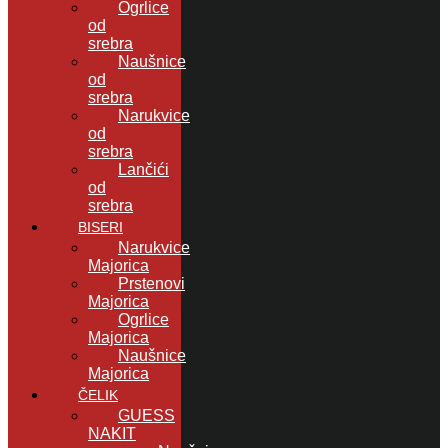
Ogrlice
od
srebra
Naušnice
od
srebra
Narukvice
od
srebra
Lančići
od
srebra
BISERI
Narukvice
Majorica
Prstenovi
Majorica
Ogrlice
Majorica
Naušnice
Majorica
ČELIK
GUESS
NAKIT