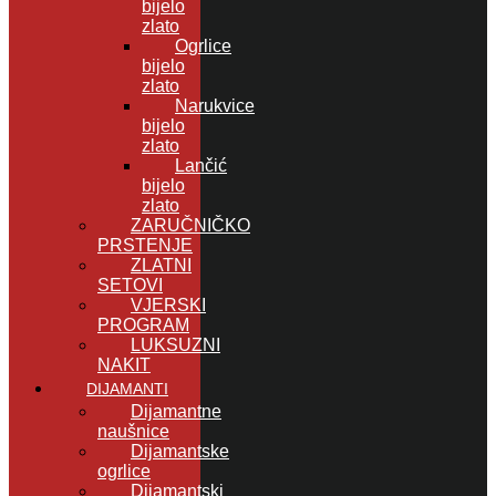
bijelo
zlato
Ogrlice
bijelo
zlato
Narukvice
bijelo
zlato
Lančić
bijelo
zlato
ZARUČNIČKO
PRSTENJE
ZLATNI
SETOVI
VJERSKI
PROGRAM
LUKSUZNI
NAKIT
DIJAMANTI
Dijamantne
naušnice
Dijamantske
ogrlice
Dijamantski