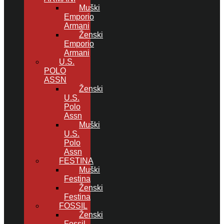
Muški
Emporio
Armani
Ženski
Emporio
Armani
U.S.
POLO
ASSN
Ženski
U.S.
Polo
Assn
Muški
U.S.
Polo
Assn
FESTINA
Muški
Festina
Ženski
Festina
FOSSIL
Ženski
Fossil