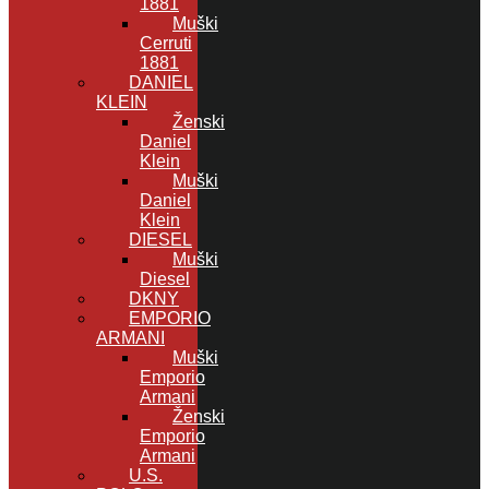
1881
Muški
Cerruti
1881
DANIEL
KLEIN
Ženski
Daniel
Klein
Muški
Daniel
Klein
DIESEL
Muški
Diesel
DKNY
EMPORIO
ARMANI
Muški
Emporio
Armani
Ženski
Emporio
Armani
U.S.