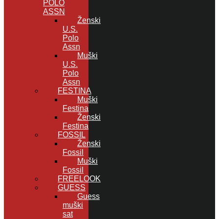
POLO
ASSN
Ženski
U.S.
Polo
Assn
Muški
U.S.
Polo
Assn
FESTINA
Muški
Festina
Ženski
Festina
FOSSIL
Ženski
Fossil
Muški
Fossil
FREELOOK
GUESS
Guess
muški
sat