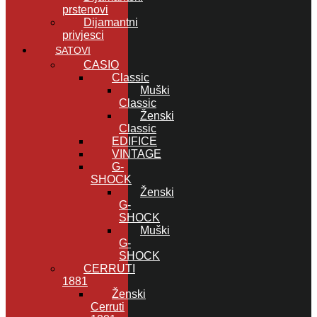
prstenovi
Dijamantni
privjesci
SATOVI
CASIO
Classic
Muški
Classic
Ženski
Classic
EDIFICE
VINTAGE
G-
SHOCK
Ženski
G-
SHOCK
Muški
G-
SHOCK
CERRUTI
1881
Ženski
Cerruti