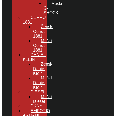
Muški
G-
SHOCK
CERRUTI
1881
Ženski
Cerruti
1881
Muški
Cerruti
1881
DANIEL
KLEIN
Ženski
Daniel
Klein
Muški
Daniel
Klein
DIESEL
Muški
Diesel
DKNY
EMPORIO
ARMANI