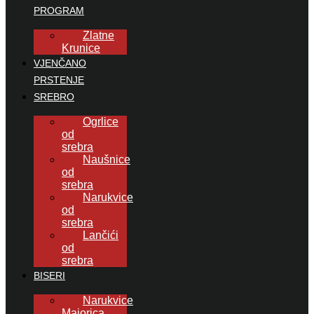
PROGRAM
Zlatne
Krunice
VJENČANO
PRSTENJE
SREBRO
Ogrlice
od
srebra
Naušnice
od
srebra
Narukvice
od
srebra
Lančići
od
srebra
BISERI
Narukvice
Majorica