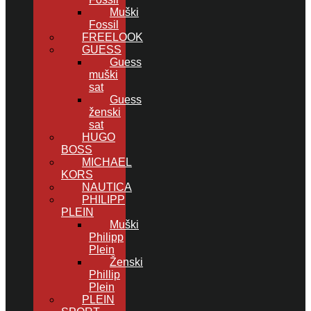
Muški
Fossil
FREELOOK
GUESS
Guess
muški
sat
Guess
ženski
sat
HUGO
BOSS
MICHAEL
KORS
NAUTICA
PHILIPP
PLEIN
Muški
Philipp
Plein
Ženski
Phillip
Plein
PLEIN