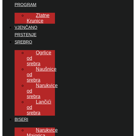
PROGRAM
Zlatne
Krunice
VJENČANO
PRSTENJE
SREBRO
Ogrlice
od
srebra
Naušnice
od
srebra
Narukvice
od
srebra
Lančići
od
srebra
BISERI
Narukvice
Majorica