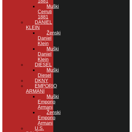
1881
Muški
Cerruti
1881
DANIEL
KLEIN
Ženski
Daniel
Klein
Muški
Daniel
Klein
DIESEL
Muški
Diesel
DKNY
EMPORIO
ARMANI
Muški
Emporio
Armani
Ženski
Emporio
Armani
U.S.