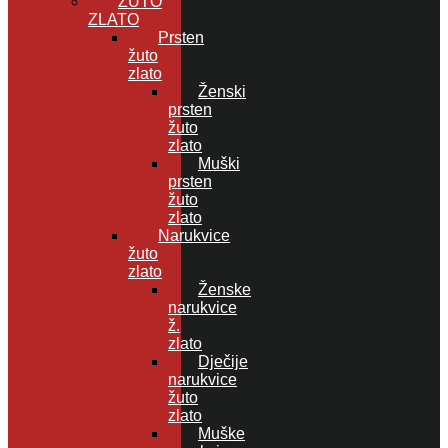
ŽUTO
ZLATO
Prsten
žuto
zlato
Ženski
prsten
žuto
zlato
Muški
prsten
žuto
zlato
Narukvice
žuto
zlato
Ženske
narukvice
ž.
zlato
Dječije
narukvice
žuto
zlato
Muške