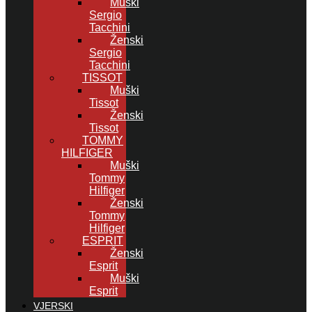
Muški
Sergio
Tacchini
Ženski
Sergio
Tacchini
TISSOT
Muški
Tissot
Ženski
Tissot
TOMMY
HILFIGER
Muški
Tommy
Hilfiger
Ženski
Tommy
Hilfiger
ESPRIT
Ženski
Esprit
Muški
Esprit
VJERSKI