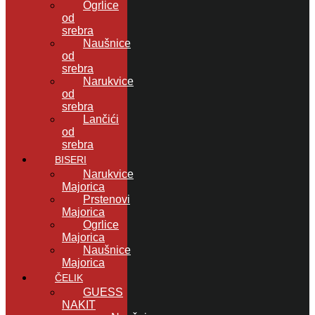
Ogrlice
od
srebra
Naušnice
od
srebra
Narukvice
od
srebra
Lančići
od
srebra
BISERI
Narukvice
Majorica
Prstenovi
Majorica
Ogrlice
Majorica
Naušnice
Majorica
ČELIK
GUESS
NAKIT