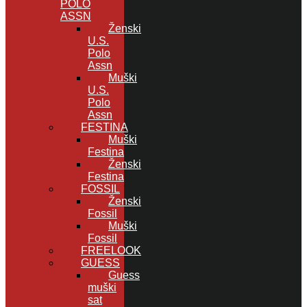
POLO
ASSN
Ženski
U.S.
Polo
Assn
Muški
U.S.
Polo
Assn
FESTINA
Muški
Festina
Ženski
Festina
FOSSIL
Ženski
Fossil
Muški
Fossil
FREELOOK
GUESS
Guess
muški
sat