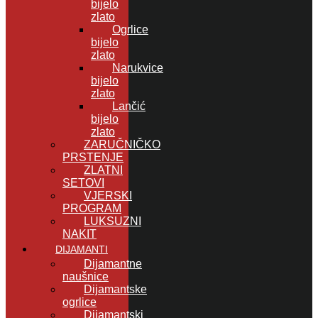
bijelo
zlato
Ogrlice
bijelo
zlato
Narukvice
bijelo
zlato
Lančić
bijelo
zlato
ZARUČNIČKO
PRSTENJE
ZLATNI
SETOVI
VJERSKI
PROGRAM
LUKSUZNI
NAKIT
DIJAMANTI
Dijamantne
naušnice
Dijamantske
ogrlice
Dijamantski