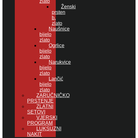
zlato
Ženski
prsten
b.
zlato
Naušnice
bijelo
zlato
Ogrlice
bijelo
zlato
Narukvice
bijelo
zlato
Lančić
bijelo
zlato
ZARUČNIČKO
PRSTENJE
ZLATNI
SETOVI
VJERSKI
PROGRAM
LUKSUZNI
NAKIT