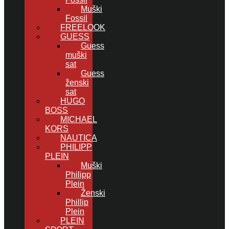
Muški
Fossil
FREELOOK
GUESS
Guess
muški
sat
Guess
ženski
sat
HUGO
BOSS
MICHAEL
KORS
NAUTICA
PHILIPP
PLEIN
Muški
Philipp
Plein
Ženski
Phillip
Plein
PLEIN