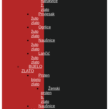
narukvice
ž.
zlato
Privjesak
žuto
zlato
Ogrlice
žuto
zlato
Naušnice
žuto
zlato
Lančić
žuto
zlato
BIJELO
ZLATO
Prsten
bijelo
zlato
Ženski
prsten
b.
zlato
Naušnice