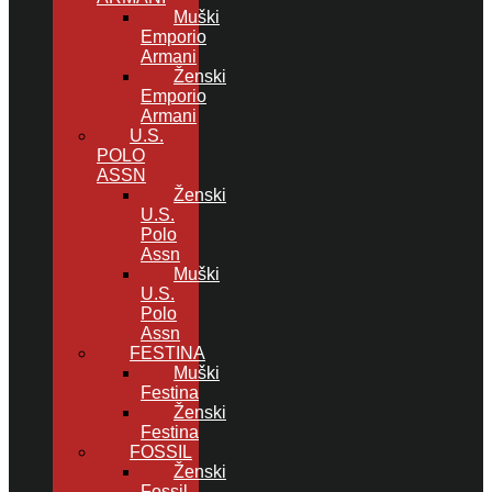
Muški
Emporio
Armani
Ženski
Emporio
Armani
U.S.
POLO
ASSN
Ženski
U.S.
Polo
Assn
Muški
U.S.
Polo
Assn
FESTINA
Muški
Festina
Ženski
Festina
FOSSIL
Ženski
Fossil