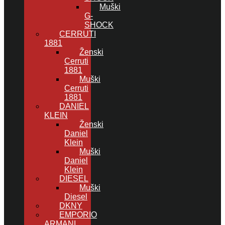
Muški
G-
SHOCK
CERRUTI
1881
Ženski
Cerruti
1881
Muški
Cerruti
1881
DANIEL
KLEIN
Ženski
Daniel
Klein
Muški
Daniel
Klein
DIESEL
Muški
Diesel
DKNY
EMPORIO
ARMANI