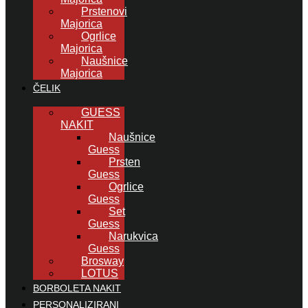
Prstenovi
Majorica
Ogrlice
Majorica
Naušnice
Majorica
ČELIK
GUESS
NAKIT
Naušnice
Guess
Prsten
Guess
Ogrlice
Guess
Set
Guess
Narukvica
Guess
Brosway
LOTUS
BORBOLETA NAKIT
PERSONALIZIRANI