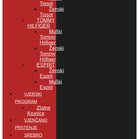
Tissot
Ženski
Tissot
TOMMY
HILFIGER
Muški
Tommy
Hilfiger
Ženski
Tommy
Hilfiger
ESPRIT
Ženski
Esprit
Muški
Esprit
VJERSKI
PROGRAM
Zlatne
Krunice
VJENČANO
PRSTENJE
SREBRO