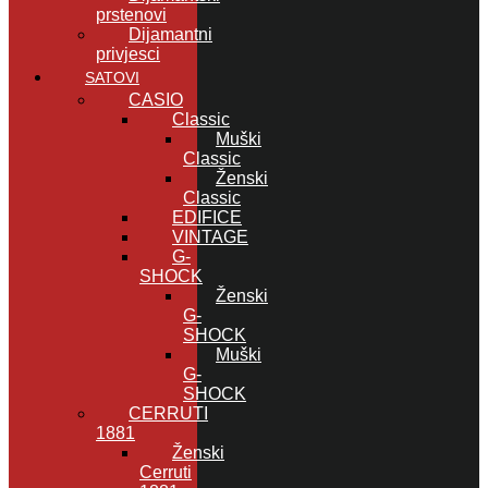
prstenovi
Dijamantni
privjesci
SATOVI
CASIO
Classic
Muški
Classic
Ženski
Classic
EDIFICE
VINTAGE
G-
SHOCK
Ženski
G-
SHOCK
Muški
G-
SHOCK
CERRUTI
1881
Ženski
Cerruti