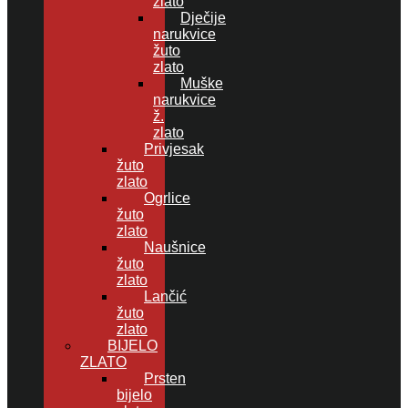
zlato
Dječije
narukvice
žuto
zlato
Muške
narukvice
ž.
zlato
Privjesak
žuto
zlato
Ogrlice
žuto
zlato
Naušnice
žuto
zlato
Lančić
žuto
zlato
BIJELO
ZLATO
Prsten
bijelo