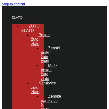
Skip to content
ZLATO
ŽUTO
ZLATO
Prsten
žuto
zlato
Ženski
prsten
žuto
zlato
Muški
prsten
žuto
zlato
Narukvice
žuto
zlato
Ženske
narukvice
ž.