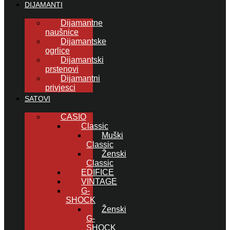
DIJAMANTI
Dijamantne
naušnice
Dijamantske
ogrlice
Dijamantski
prstenovi
Dijamantni
privjesci
SATOVI
CASIO
Classic
Muški
Classic
Ženski
Classic
EDIFICE
VINTAGE
G-
SHOCK
Ženski
G-
SHOCK