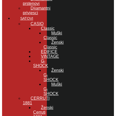
prstenovi
Dijamantni
privjesci
SATOVI
CASIO
Classic
Muški
Classic
Ženski
Classic
EDIFICE
VINTAGE
G-
SHOCK
Ženski
G-
SHOCK
Muški
G-
SHOCK
CERRUTI
1881
Ženski
Cerruti