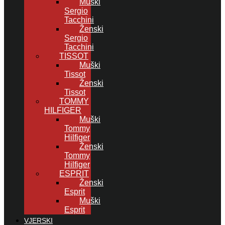
Muški
Sergio
Tacchini
Ženski
Sergio
Tacchini
TISSOT
Muški
Tissot
Ženski
Tissot
TOMMY
HILFIGER
Muški
Tommy
Hilfiger
Ženski
Tommy
Hilfiger
ESPRIT
Ženski
Esprit
Muški
Esprit
VJERSKI