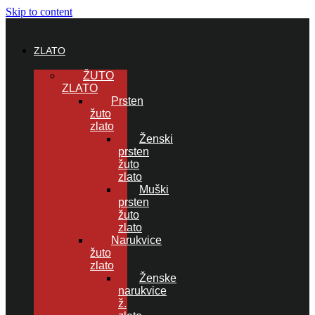
Skip to content
ZLATO
ŽUTO
ZLATO
Prsten
žuto
zlato
Ženski
prsten
žuto
zlato
Muški
prsten
žuto
zlato
Narukvice
žuto
zlato
Ženske
narukvice
ž.