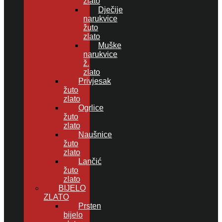
zlato
Dječije
narukvice
žuto
zlato
Muške
narukvice
ž.
zlato
Privjesak
žuto
zlato
Ogrlice
žuto
zlato
Naušnice
žuto
zlato
Lančić
žuto
zlato
BIJELO
ZLATO
Prsten
bijelo