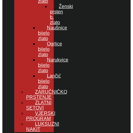
zlato
Ženski
prsten
b.
zlato
Naušnice
bijelo
zlato
Ogrlice
bijelo
zlato
Narukvice
bijelo
zlato
Lančić
bijelo
zlato
ZARUČNIČKO
PRSTENJE
ZLATNI
SETOVI
VJERSKI
PROGRAM
LUKSUZNI
NAKIT