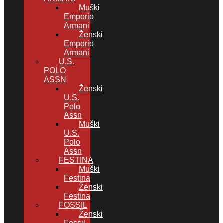
Muški
Emporio
Armani
Ženski
Emporio
Armani
U.S.
POLO
ASSN
Ženski
U.S.
Polo
Assn
Muški
U.S.
Polo
Assn
FESTINA
Muški
Festina
Ženski
Festina
FOSSIL
Ženski
Fossil