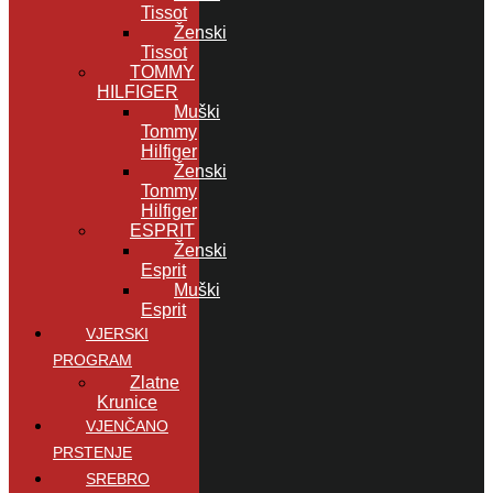
Tissot
Ženski
Tissot
TOMMY
HILFIGER
Muški
Tommy
Hilfiger
Ženski
Tommy
Hilfiger
ESPRIT
Ženski
Esprit
Muški
Esprit
VJERSKI
PROGRAM
Zlatne
Krunice
VJENČANO
PRSTENJE
SREBRO