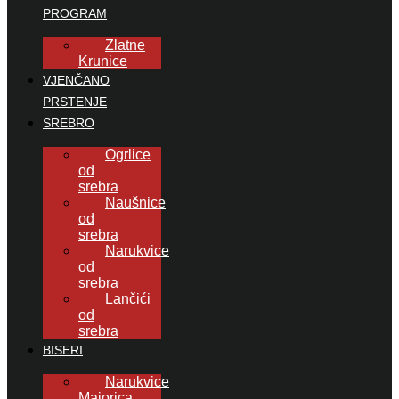
PROGRAM
Zlatne
Krunice
VJENČANO
PRSTENJE
SREBRO
Ogrlice
od
srebra
Naušnice
od
srebra
Narukvice
od
srebra
Lančići
od
srebra
BISERI
Narukvice
Majorica