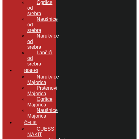
Ogrlice
od
srebra
Naušnice
od
srebra
Narukvice
od
srebra
Lančići
od
srebra
BISERI
Narukvice
Majorica
Prstenovi
Majorica
Ogrlice
Majorica
Naušnice
Majorica
ČELIK
GUESS
NAKIT