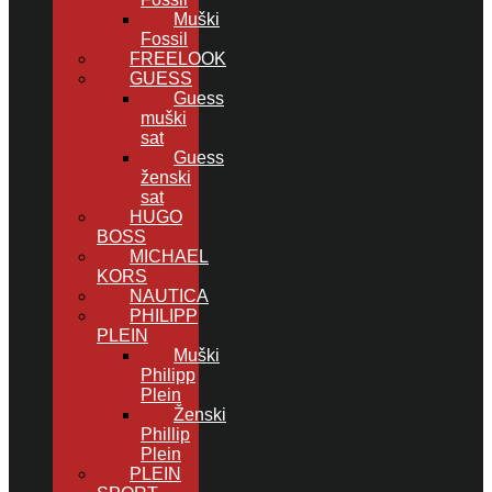
Muški
Fossil
FREELOOK
GUESS
Guess
muški
sat
Guess
ženski
sat
HUGO
BOSS
MICHAEL
KORS
NAUTICA
PHILIPP
PLEIN
Muški
Philipp
Plein
Ženski
Phillip
Plein
PLEIN