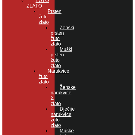
ŽUTO
ZLATO
Prsten
žuto
zlato
Ženski
prsten
žuto
zlato
Muški
prsten
žuto
zlato
Narukvice
žuto
zlato
Ženske
narukvice
ž.
zlato
Dječije
narukvice
žuto
zlato
Muške