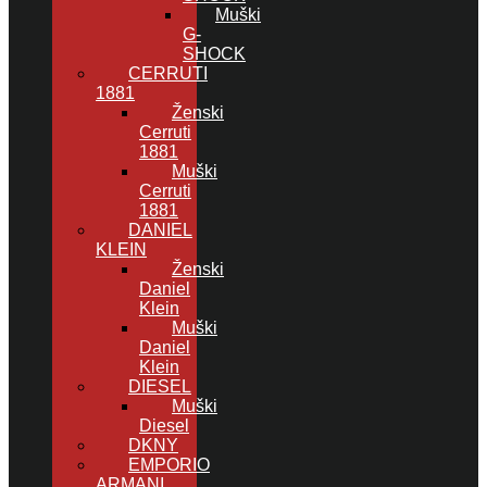
Muški
G-
SHOCK
CERRUTI
1881
Ženski
Cerruti
1881
Muški
Cerruti
1881
DANIEL
KLEIN
Ženski
Daniel
Klein
Muški
Daniel
Klein
DIESEL
Muški
Diesel
DKNY
EMPORIO
ARMANI