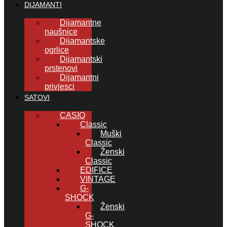
DIJAMANTI
Dijamantne
naušnice
Dijamantske
ogrlice
Dijamantski
prstenovi
Dijamantni
privjesci
SATOVI
CASIO
Classic
Muški
Classic
Ženski
Classic
EDIFICE
VINTAGE
G-
SHOCK
Ženski
G-
SHOCK