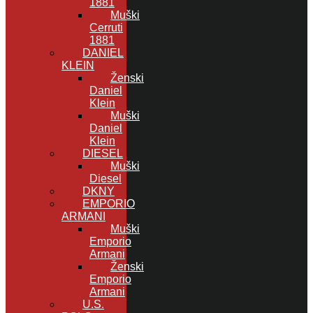
1881
Muški
Cerruti
1881
DANIEL
KLEIN
Ženski
Daniel
Klein
Muški
Daniel
Klein
DIESEL
Muški
Diesel
DKNY
EMPORIO
ARMANI
Muški
Emporio
Armani
Ženski
Emporio
Armani
U.S.