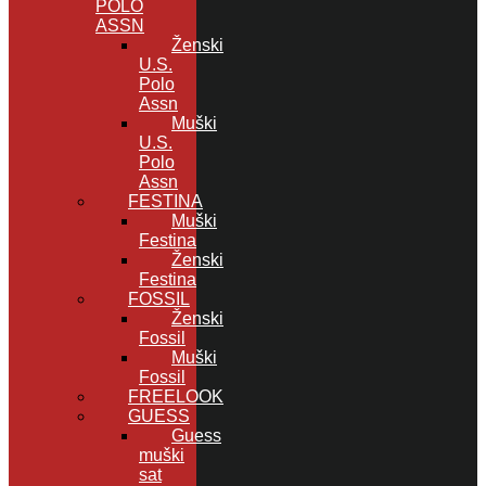
POLO
ASSN
Ženski
U.S.
Polo
Assn
Muški
U.S.
Polo
Assn
FESTINA
Muški
Festina
Ženski
Festina
FOSSIL
Ženski
Fossil
Muški
Fossil
FREELOOK
GUESS
Guess
muški
sat