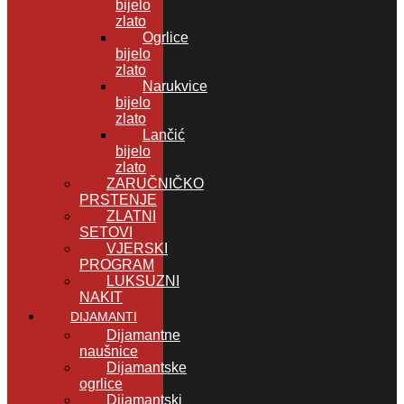
bijelo
zlato
Ogrlice
bijelo
zlato
Narukvice
bijelo
zlato
Lančić
bijelo
zlato
ZARUČNIČKO
PRSTENJE
ZLATNI
SETOVI
VJERSKI
PROGRAM
LUKSUZNI
NAKIT
DIJAMANTI
Dijamantne
naušnice
Dijamantske
ogrlice
Dijamantski