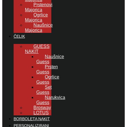
Prstenovi
Majorica
Ogrlice
Majorica
Naušnice
Majorica
ČELIK
GUESS
NAKIT
Naušnice
Guess
Prsten
Guess
Ogrlice
Guess
Set
Guess
Narukvica
Guess
Brosway
LOTUS
BORBOLETA NAKIT
PERSONALIZIRANI