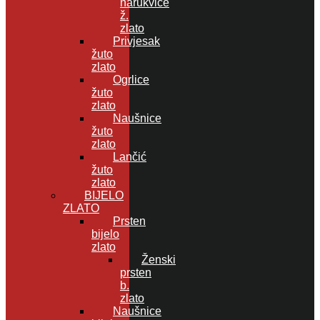
narukvice
ž.
zlato
Privjesak
žuto
zlato
Ogrlice
žuto
zlato
Naušnice
žuto
zlato
Lančić
žuto
zlato
BIJELO
ZLATO
Prsten
bijelo
zlato
Ženski
prsten
b.
zlato
Naušnice