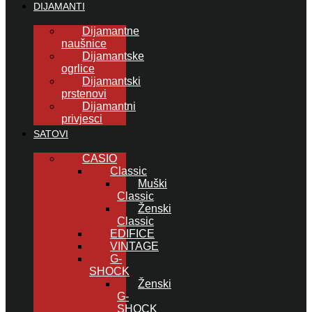
DIJAMANTI
Dijamantne
naušnice
Dijamantske
ogrlice
Dijamantski
prstenovi
Dijamantni
privjesci
SATOVI
CASIO
Classic
Muški
Classic
Ženski
Classic
EDIFICE
VINTAGE
G-
SHOCK
Ženski
G-
SHOCK