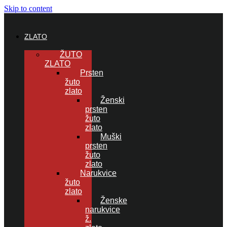
Skip to content
ZLATO
ŽUTO
ZLATO
Prsten
žuto
zlato
Ženski
prsten
žuto
zlato
Muški
prsten
žuto
zlato
Narukvice
žuto
zlato
Ženske
narukvice
ž.