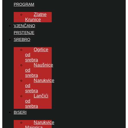
PROGRAM
Zlatne
Krunice
VJENČANO
PRSTENJE
SREBRO
Ogrlice
od
srebra
Naušnice
od
srebra
Narukvice
od
srebra
Lančići
od
srebra
BISERI
Narukvice
Majorica