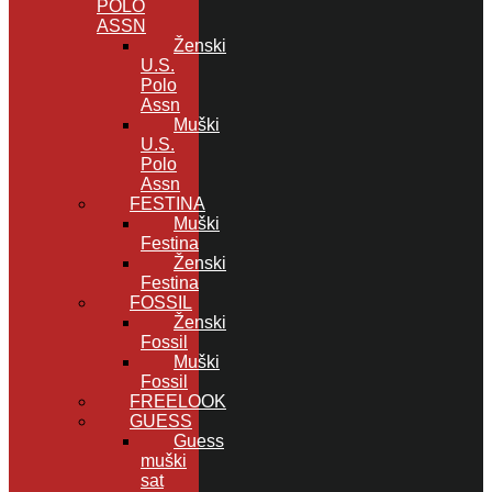
POLO
ASSN
Ženski
U.S.
Polo
Assn
Muški
U.S.
Polo
Assn
FESTINA
Muški
Festina
Ženski
Festina
FOSSIL
Ženski
Fossil
Muški
Fossil
FREELOOK
GUESS
Guess
muški
sat