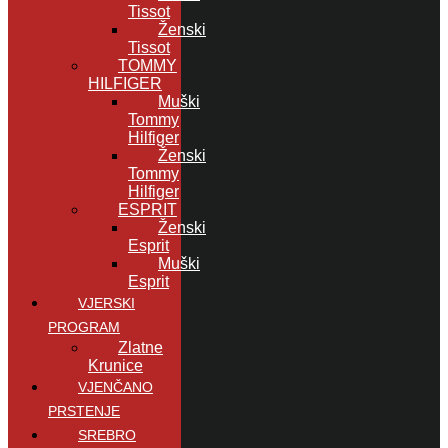
Tissot
Ženski
Tissot
TOMMY
HILFIGER
Muški
Tommy
Hilfiger
Ženski
Tommy
Hilfiger
ESPRIT
Ženski
Esprit
Muški
Esprit
VJERSKI
PROGRAM
Zlatne
Krunice
VJENČANO
PRSTENJE
SREBRO