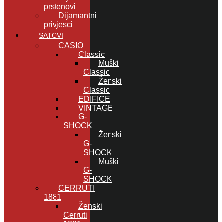
prstenovi
Dijamantni
privjesci
SATOVI
CASIO
Classic
Muški
Classic
Ženski
Classic
EDIFICE
VINTAGE
G-
SHOCK
Ženski
G-
SHOCK
Muški
G-
SHOCK
CERRUTI
1881
Ženski
Cerruti