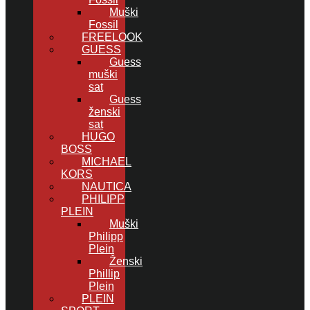
Muški
Fossil
FREELOOK
GUESS
Guess
muški
sat
Guess
ženski
sat
HUGO
BOSS
MICHAEL
KORS
NAUTICA
PHILIPP
PLEIN
Muški
Philipp
Plein
Ženski
Phillip
Plein
PLEIN