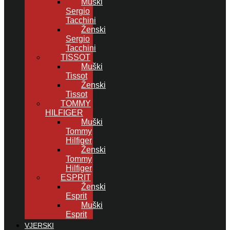
Muški
Sergio
Tacchini
Ženski
Sergio
Tacchini
TISSOT
Muški
Tissot
Ženski
Tissot
TOMMY
HILFIGER
Muški
Tommy
Hilfiger
Ženski
Tommy
Hilfiger
ESPRIT
Ženski
Esprit
Muški
Esprit
VJERSKI