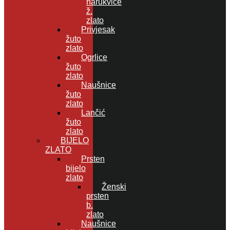
narukvice
ž.
zlato
Privjesak
žuto
zlato
Ogrlice
žuto
zlato
Naušnice
žuto
zlato
Lančić
žuto
zlato
BIJELO
ZLATO
Prsten
bijelo
zlato
Ženski
prsten
b.
zlato
Naušnice