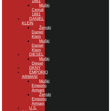
1881
Muški
Cerruti
1881
DANIEL
KLEIN
Ženski
Daniel
Klein
Muški
Daniel
Klein
DIESEL
Muški
Diesel
DKNY
EMPORIO
ARMANI
Muški
Emporio
Armani
Ženski
Emporio
Armani
U.S.