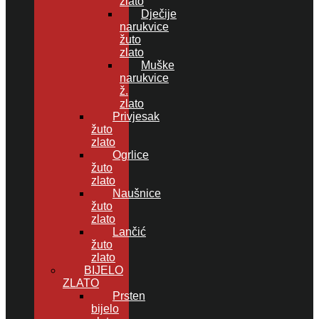
zlato
Dječije
narukvice
žuto
zlato
Muške
narukvice
ž.
zlato
Privjesak
žuto
zlato
Ogrlice
žuto
zlato
Naušnice
žuto
zlato
Lančić
žuto
zlato
BIJELO
ZLATO
Prsten
bijelo