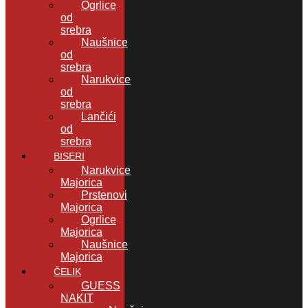
Ogrlice
od
srebra
Naušnice
od
srebra
Narukvice
od
srebra
Lančići
od
srebra
BISERI
Narukvice
Majorica
Prstenovi
Majorica
Ogrlice
Majorica
Naušnice
Majorica
ČELIK
GUESS
NAKIT