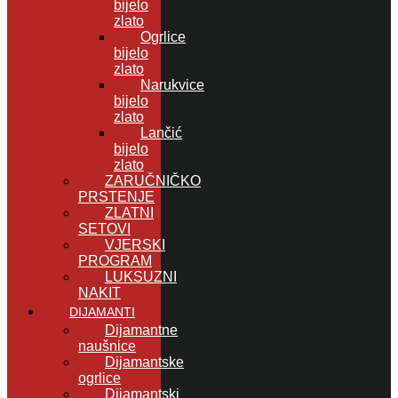
bijelo
zlato
Ogrlice
bijelo
zlato
Narukvice
bijelo
zlato
Lančić
bijelo
zlato
ZARUČNIČKO
PRSTENJE
ZLATNI
SETOVI
VJERSKI
PROGRAM
LUKSUZNI
NAKIT
DIJAMANTI
Dijamantne
naušnice
Dijamantske
ogrlice
Dijamantski