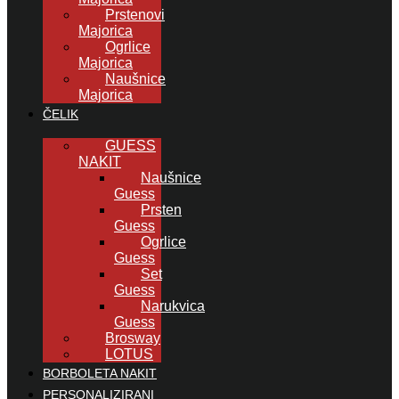
Prstenovi
Majorica
Ogrlice
Majorica
Naušnice
Majorica
ČELIK
GUESS
NAKIT
Naušnice
Guess
Prsten
Guess
Ogrlice
Guess
Set
Guess
Narukvica
Guess
Brosway
LOTUS
BORBOLETA NAKIT
PERSONALIZIRANI