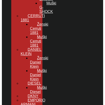
Muški
G-
SHOCK
CERRUTI
1881
Ženski
Cerruti
1881
Muški
Cerruti
1881
DANIEL
KLEIN
Ženski
Daniel
Klein
Muški
Daniel
Klein
DIESEL
Muški
Diesel
DKNY
EMPORIO
ARMANI