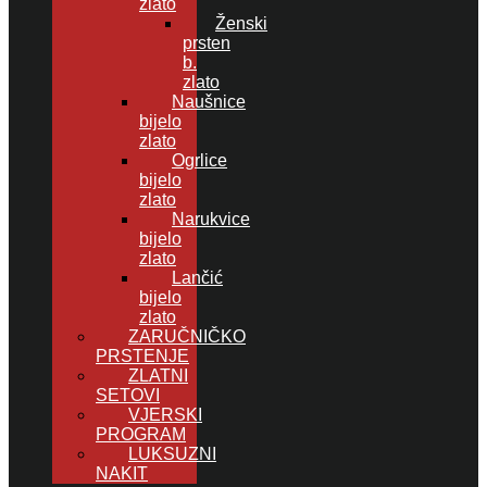
zlato
Ženski
prsten
b.
zlato
Naušnice
bijelo
zlato
Ogrlice
bijelo
zlato
Narukvice
bijelo
zlato
Lančić
bijelo
zlato
ZARUČNIČKO
PRSTENJE
ZLATNI
SETOVI
VJERSKI
PROGRAM
LUKSUZNI
NAKIT