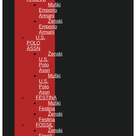
Muški
Emporio
Armani
Ženski
Emporio
Armani
U.S.
POLO
ASSN
Ženski
U.S.
Polo
Assn
Muški
U.S.
Polo
Assn
FESTINA
Muški
Festina
Ženski
Festina
FOSSIL
Ženski
Fossil