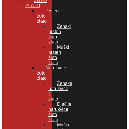
ŽUTO
ZLATO
Prsten
žuto
zlato
Ženski
prsten
žuto
zlato
Muški
prsten
žuto
zlato
Narukvice
žuto
zlato
Ženske
narukvice
ž.
zlato
Dječije
narukvice
žuto
zlato
Muške