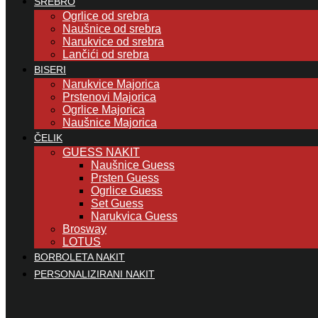
SREBRO
Ogrlice od srebra
Naušnice od srebra
Narukvice od srebra
Lančići od srebra
BISERI
Narukvice Majorica
Prstenovi Majorica
Ogrlice Majorica
Naušnice Majorica
ČELIK
GUESS NAKIT
Naušnice Guess
Prsten Guess
Ogrlice Guess
Set Guess
Narukvica Guess
Brosway
LOTUS
BORBOLETA NAKIT
PERSONALIZIRANI NAKIT