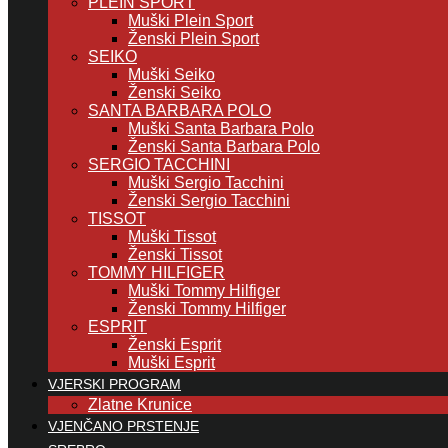
PLEIN SPORT
Muški Plein Sport
Ženski Plein Sport
SEIKO
Muški Seiko
Ženski Seiko
SANTA BARBARA POLO
Muški Santa Barbara Polo
Ženski Santa Barbara Polo
SERGIO TACCHINI
Muški Sergio Tacchini
Ženski Sergio Tacchini
TISSOT
Muški Tissot
Ženski Tissot
TOMMY HILFIGER
Muški Tommy Hilfiger
Ženski Tommy Hilfiger
ESPRIT
Ženski Esprit
Muški Esprit
VJERSKI PROGRAM
Zlatne Krunice
VJENČANO PRSTENJE