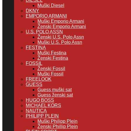
DIESEL
Muški Diesel
DKNY
EMPORIO ARMANI
Muški Emporio Armani
Ženski Emporio Armani
U.S. POLO ASSN
Ženski U.S. Polo Assn
Muški U.S. Polo Assn
FESTINA
Muški Festina
Ženski Festina
FOSSIL
Ženski Fossil
Muški Fossil
FREELOOK
GUESS
Guess muški sat
Guess ženski sat
HUGO BOSS
MICHAEL KORS
NAUTICA
PHILIPP PLEIN
Muški Philipp Plein
Ženski Phillip Plein