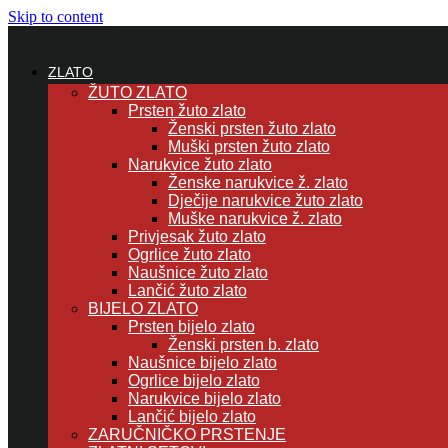
Skip to content
ZLATO
ŽUTO ZLATO
Prsten žuto zlato
Ženski prsten žuto zlato
Muški prsten žuto zlato
Narukvice žuto zlato
Ženske narukvice ž. zlato
Dječije narukvice žuto zlato
Muške narukvice ž. zlato
Privjesak žuto zlato
Ogrlice žuto zlato
Naušnice žuto zlato
Lančić žuto zlato
BIJELO ZLATO
Prsten bijelo zlato
Ženski prsten b. zlato
Naušnice bijelo zlato
Ogrlice bijelo zlato
Narukvice bijelo zlato
Lančić bijelo zlato
ZARUČNIČKO PRSTENJE