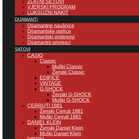
ZLATNI SETOVI
VJERSKI PROGRAM
LUKSUZNI NAKIT
DIJAMANTI
Dijamantne naušnice
Dijamantske ogrlice
Dijamantski prstenovi
Dijamantni privjesci
SATOVI
CASIO
Classic
Muški Classic
Ženski Classic
EDIFICE
VINTAGE
G-SHOCK
Ženski G-SHOCK
Muški G-SHOCK
CERRUTI 1881
Ženski Cerruti 1881
Muški Cerruti 1881
DANIEL KLEIN
Ženski Daniel Klein
Muški Daniel Klein