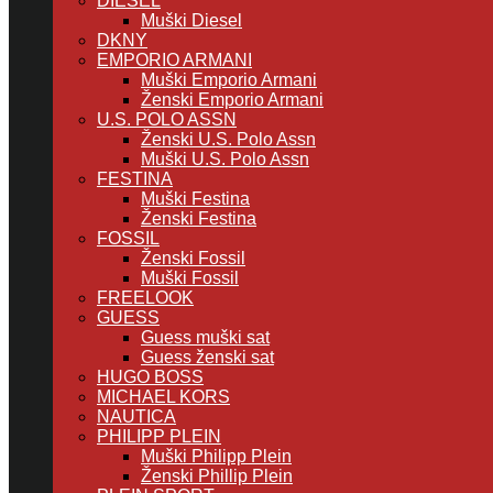
DIESEL
Muški Diesel
DKNY
EMPORIO ARMANI
Muški Emporio Armani
Ženski Emporio Armani
U.S. POLO ASSN
Ženski U.S. Polo Assn
Muški U.S. Polo Assn
FESTINA
Muški Festina
Ženski Festina
FOSSIL
Ženski Fossil
Muški Fossil
FREELOOK
GUESS
Guess muški sat
Guess ženski sat
HUGO BOSS
MICHAEL KORS
NAUTICA
PHILIPP PLEIN
Muški Philipp Plein
Ženski Phillip Plein