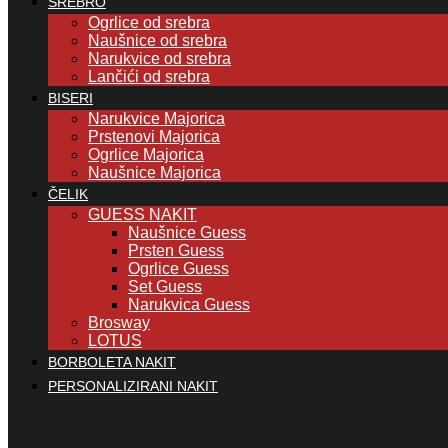
SREBRO
Ogrlice od srebra
Naušnice od srebra
Narukvice od srebra
Lančići od srebra
BISERI
Narukvice Majorica
Prstenovi Majorica
Ogrlice Majorica
Naušnice Majorica
ČELIK
GUESS NAKIT
Naušnice Guess
Prsten Guess
Ogrlice Guess
Set Guess
Narukvica Guess
Brosway
LOTUS
BORBOLETA NAKIT
PERSONALIZIRANI NAKIT