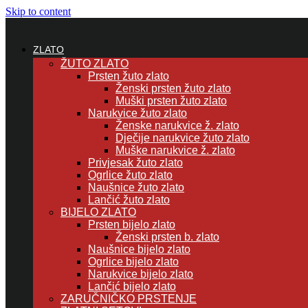
Skip to content
ZLATO
ŽUTO ZLATO
Prsten žuto zlato
Ženski prsten žuto zlato
Muški prsten žuto zlato
Narukvice žuto zlato
Ženske narukvice ž. zlato
Dječije narukvice žuto zlato
Muške narukvice ž. zlato
Privjesak žuto zlato
Ogrlice žuto zlato
Naušnice žuto zlato
Lančić žuto zlato
BIJELO ZLATO
Prsten bijelo zlato
Ženski prsten b. zlato
Naušnice bijelo zlato
Ogrlice bijelo zlato
Narukvice bijelo zlato
Lančić bijelo zlato
ZARUČNIČKO PRSTENJE