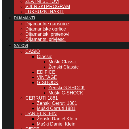
ZLATNI SETOVI
VJERSKI PROGRAM
LUKSUZNI NAKIT
DIJAMANTI
Dijamantne naušnice
Dijamantske ogrlice
Dijamantski prstenovi
Dijamantni privjesci
SATOVI
CASIO
Classic
Muški Classic
Ženski Classic
EDIFICE
VINTAGE
G-SHOCK
Ženski G-SHOCK
Muški G-SHOCK
CERRUTI 1881
Ženski Cerruti 1881
Muški Cerruti 1881
DANIEL KLEIN
Ženski Daniel Klein
Muški Daniel Klein