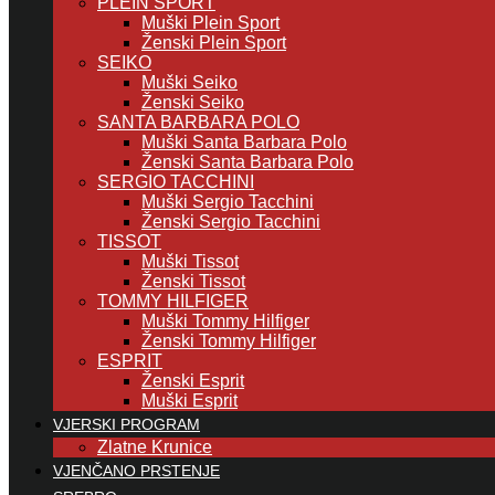
PLEIN SPORT
Muški Plein Sport
Ženski Plein Sport
SEIKO
Muški Seiko
Ženski Seiko
SANTA BARBARA POLO
Muški Santa Barbara Polo
Ženski Santa Barbara Polo
SERGIO TACCHINI
Muški Sergio Tacchini
Ženski Sergio Tacchini
TISSOT
Muški Tissot
Ženski Tissot
TOMMY HILFIGER
Muški Tommy Hilfiger
Ženski Tommy Hilfiger
ESPRIT
Ženski Esprit
Muški Esprit
VJERSKI PROGRAM
Zlatne Krunice
VJENČANO PRSTENJE