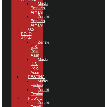
Muški
Emporio
Armani
Ženski
Emporio
Armani
U.S.
POLO
ASSN
Ženski
U.S.
Polo
Assn
Muški
U.S.
Polo
Assn
FESTINA
Muški
Festina
Ženski
Festina
FOSSIL
Ženski
Fossil