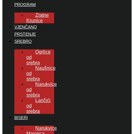
PROGRAM
Zlatne
Krunice
VJENČANO
PRSTENJE
SREBRO
Ogrlice
od
srebra
Naušnice
od
srebra
Narukvice
od
srebra
Lančići
od
srebra
BISERI
Narukvice
Majorica