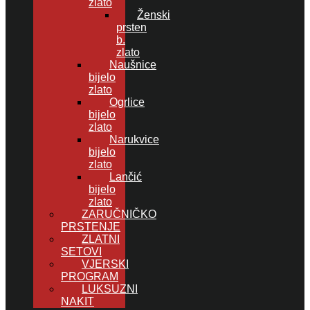
zlato
Ženski
prsten
b.
zlato
Naušnice
bijelo
zlato
Ogrlice
bijelo
zlato
Narukvice
bijelo
zlato
Lančić
bijelo
zlato
ZARUČNIČKO
PRSTENJE
ZLATNI
SETOVI
VJERSKI
PROGRAM
LUKSUZNI
NAKIT