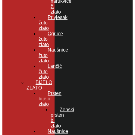
narukvice
ž.
zlato
Privjesak
žuto
zlato
Ogrlice
žuto
zlato
Naušnice
žuto
zlato
Lančić
žuto
zlato
BIJELO
ZLATO
Prsten
bijelo
zlato
Ženski
prsten
b.
zlato
Naušnice