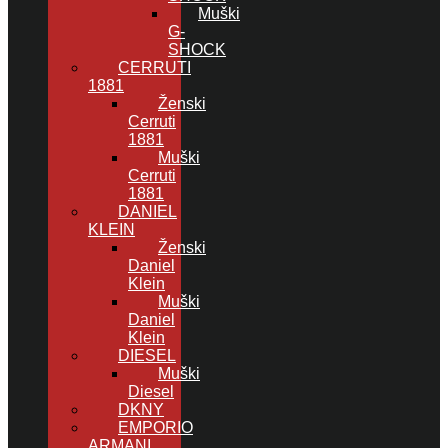
Muški
G-
SHOCK
CERRUTI
1881
Ženski
Cerruti
1881
Muški
Cerruti
1881
DANIEL
KLEIN
Ženski
Daniel
Klein
Muški
Daniel
Klein
DIESEL
Muški
Diesel
DKNY
EMPORIO
ARMANI