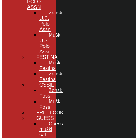
POLO
ASSN
Ženski
U.S.
Polo
Assn
Muški
U.S.
Polo
Assn
FESTINA
Muški
Festina
Ženski
Festina
FOSSIL
Ženski
Fossil
Muški
Fossil
FREELOOK
GUESS
Guess
muški
sat