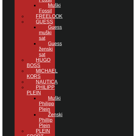
Muški
Fossil
FREELOOK
GUESS
Guess
muški
sat
Guess
ženski
sat
HUGO
BOSS
MICHAEL
KORS
NAUTICA
PHILIPP
PLEIN
Muški
Philipp
Plein
Ženski
Phillip
Plein
PLEIN