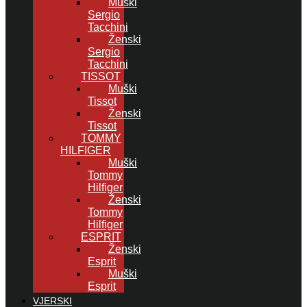
Muški
Sergio
Tacchini
Ženski
Sergio
Tacchini
TISSOT
Muški
Tissot
Ženski
Tissot
TOMMY
HILFIGER
Muški
Tommy
Hilfiger
Ženski
Tommy
Hilfiger
ESPRIT
Ženski
Esprit
Muški
Esprit
VJERSKI