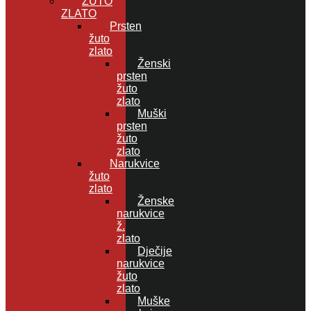
ŽUTO
ZLATO
Prsten
žuto
zlato
Ženski
prsten
žuto
zlato
Muški
prsten
žuto
zlato
Narukvice
žuto
zlato
Ženske
narukvice
ž.
zlato
Dječije
narukvice
žuto
zlato
Muške