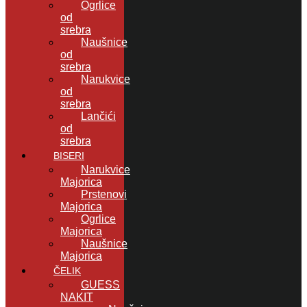
Ogrlice
od
srebra
Naušnice
od
srebra
Narukvice
od
srebra
Lančići
od
srebra
BISERI
Narukvice
Majorica
Prstenovi
Majorica
Ogrlice
Majorica
Naušnice
Majorica
ČELIK
GUESS
NAKIT