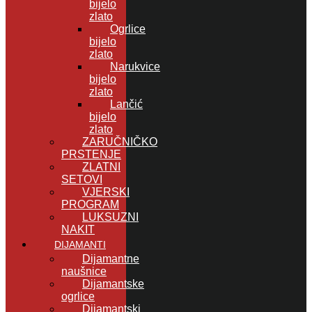
bijelo
zlato
Ogrlice
bijelo
zlato
Narukvice
bijelo
zlato
Lančić
bijelo
zlato
ZARUČNIČKO
PRSTENJE
ZLATNI
SETOVI
VJERSKI
PROGRAM
LUKSUZNI
NAKIT
DIJAMANTI
Dijamantne
naušnice
Dijamantske
ogrlice
Dijamantski