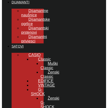
DIJAMANTI
Dijamantne
naušnice
Dijamantske
ogrlice
Dijamantski
prstenovi
Dijamantni
privjesci
SATOVI
CASIO
Classic
Muški
Classic
Ženski
Classic
EDIFICE
VINTAGE
G-
SHOCK
Ženski
G-
SHOCK