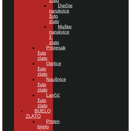
zlato
Dječije
narukvice
žuto
zlato
Muške
narukvice
ž.
zlato
Privjesak
žuto
zlato
Ogrlice
žuto
zlato
Naušnice
žuto
zlato
Lančić
žuto
zlato
BIJELO
ZLATO
Prsten
bijelo