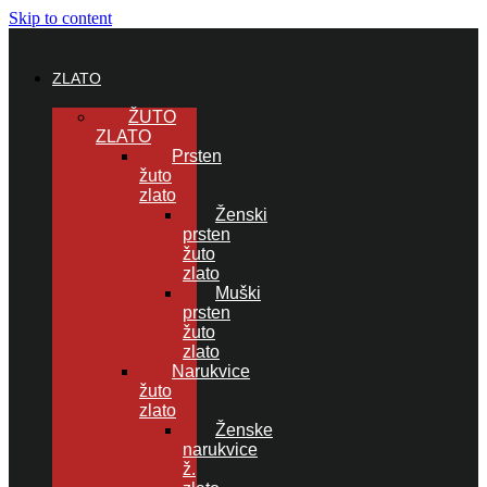
Skip to content
ZLATO
ŽUTO
ZLATO
Prsten
žuto
zlato
Ženski
prsten
žuto
zlato
Muški
prsten
žuto
zlato
Narukvice
žuto
zlato
Ženske
narukvice
ž.