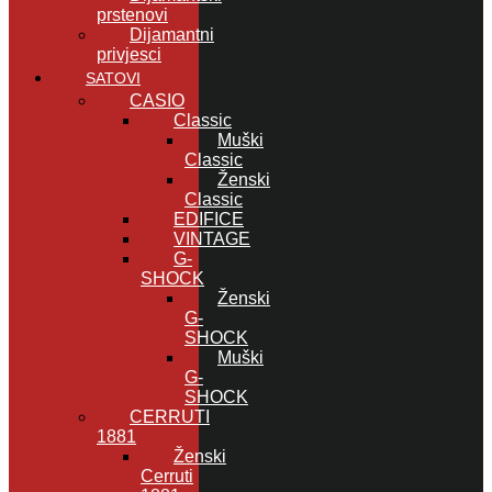
prstenovi
Dijamantni
privjesci
SATOVI
CASIO
Classic
Muški
Classic
Ženski
Classic
EDIFICE
VINTAGE
G-
SHOCK
Ženski
G-
SHOCK
Muški
G-
SHOCK
CERRUTI
1881
Ženski
Cerruti