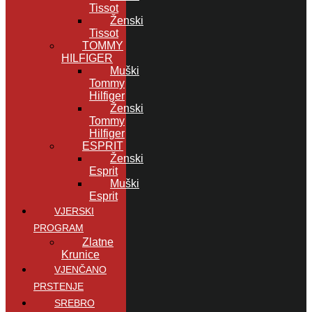
Tissot
Ženski
Tissot
TOMMY
HILFIGER
Muški
Tommy
Hilfiger
Ženski
Tommy
Hilfiger
ESPRIT
Ženski
Esprit
Muški
Esprit
VJERSKI
PROGRAM
Zlatne
Krunice
VJENČANO
PRSTENJE
SREBRO