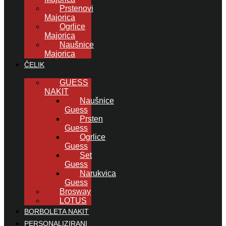
Prstenovi
Majorica
Ogrlice
Majorica
Naušnice
Majorica
ČELIK
GUESS
NAKIT
Naušnice
Guess
Prsten
Guess
Ogrlice
Guess
Set
Guess
Narukvica
Guess
Brosway
LOTUS
BORBOLETA NAKIT
PERSONALIZIRANI