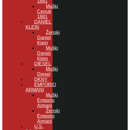
1881
Muški
Cerruti
1881
DANIEL
KLEIN
Ženski
Daniel
Klein
Muški
Daniel
Klein
DIESEL
Muški
Diesel
DKNY
EMPORIO
ARMANI
Muški
Emporio
Armani
Ženski
Emporio
Armani
U.S.